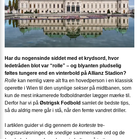
Har du nogensinde siddet med et krydsord, hvor
ledetråden blot var “rolle” – og blyanten pludselig
føltes tungere end en vinterbold på Allianz Stadion?
Rolle
kan nemlig være alt fra en hovedperson i en klassisk
operette i Wien til den usynlige
sekser
på midtbanen, som
kun de mest inkarnerede fodboldnørder lægger mærke til.
Derfor har vi på
Østrigsk Fodbold
samlet de bedste tips,
så du aldrig mere går i stå, når den femte vandret driller.
I artiklen guider vi dig gennem de
korteste
tre-
bogstavsløsninger, de
snedige
sammensatte ord og de