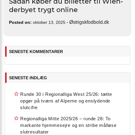
Sådan køber du billetter til Wien-
derbyet trygt online
-
Østrigskfodbold.dk
Posted on:
oktober 13, 2025
SENESTE KOMMENTARER
SENESTE INDLÆG
Runde 30 i Regionalliga West 25/26: tætte
opgør på tværs af Alperne og enslydende
slutcifre
Regionalliga Mitte 2025/26 – runde 28: To
markante hjemmesejre og en stribe målløse
slutresultater