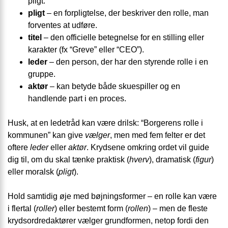
pligt.
pligt
– en forpligtelse, der beskriver den rolle, man
forventes at udføre.
titel
– den officielle betegnelse for en stilling eller
karakter (fx “Greve” eller “CEO”).
leder
– den person, der har den styrende rolle i en
gruppe.
aktør
– kan betyde både skuespiller og en
handlende part i en proces.
Husk, at en ledetråd kan være drilsk: “Borgerens rolle i
kommunen” kan give
vælger
, men med fem felter er det
oftere
leder
eller
aktør
. Krydsene omkring ordet vil guide
dig til, om du skal tænke praktisk (
hverv
), dramatisk (
figur
)
eller moralsk (
pligt
).
Hold samtidig øje med bøjningsformer – en rolle kan være
i flertal (
roller
) eller bestemt form (
rollen
) – men de fleste
krydsordredaktører vælger grundformen, netop fordi den