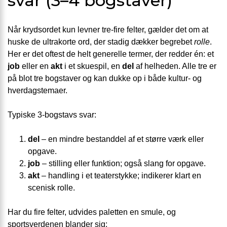
svar (3–4 bogstaver)
Når krydsordet kun levner tre-fire felter, gælder det om at
huske de ultrakorte ord, der stadig dækker begrebet
rolle
.
Her er det oftest de helt generelle termer, der redder én: et
job
eller en
akt
i et skuespil, en
del
af helheden. Alle tre er
på blot tre bogstaver og kan dukke op i både kultur- og
hverdagstemaer.
Typiske 3-bogstavs svar:
del
– en mindre bestanddel af et større værk eller
opgave.
job
– stilling eller funktion; også slang for opgave.
akt
– handling i et teaterstykke; indikerer klart en
scenisk rolle.
Har du fire felter, udvides paletten en smule, og
sportsverdenen blander sig: