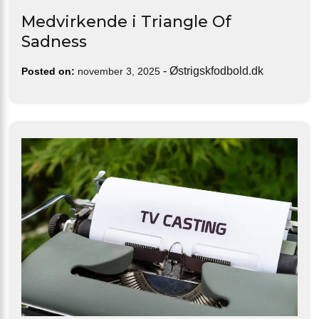
Medvirkende i Triangle Of
Sadness
-
Østrigskfodbold.dk
Posted on:
november 3, 2025