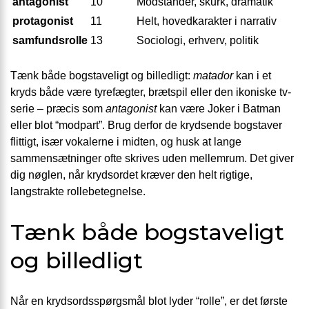
antagonist
10
Modstander, skurk, dramatik
protagonist
11
Helt, hovedkarakter i narrativ
samfundsrolle
13
Sociologi, erhverv, politik
Tænk både bogstaveligt og billedligt:
matador
kan i et
kryds både være tyrefægter, brætspil eller den ikoniske tv-
serie – præcis som
antagonist
kan være Joker i Batman
eller blot “modpart”. Brug derfor de krydsende bogstaver
flittigt, især vokalerne i midten, og husk at lange
sammensætninger ofte skrives uden mellemrum. Det giver
dig nøglen, når krydsordet kræver den helt rigtige,
langstrakte rollebetegnelse.
Tænk både bogstaveligt
og billedligt
Når en krydsordsspørgsmål blot lyder “rolle”, er det første