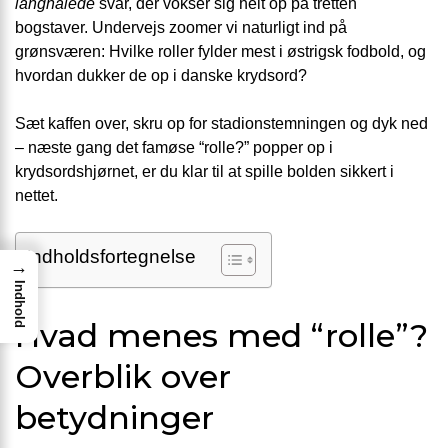
langhalede
svar, der vokser sig helt op på tretten
bogstaver. Undervejs zoomer vi naturligt ind på
grønsværen: Hvilke roller fylder mest i østrigsk fodbold, og
hvordan dukker de op i danske krydsord?
Sæt kaffen over, skru op for stadionstemningen og dyk ned
– næste gang det famøse “rolle?” popper op i
krydsordshjørnet, er du klar til at spille bolden sikkert i
nettet.
Indholdsfortegnelse
→
Indhold
Hvad menes med “rolle”?
Overblik over
betydninger