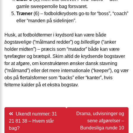
gamle sweeper­rolle bag forsvaret.
Træner
(6) – fodboldkrydsets go-to for “boss”, “coach”
eller “manden på sidelinjen”.
Husk, at fodboldtermer i krydsord kan være både
bogstavelige
(“målmand redder”) og
billedlige
(“anker
holder midten”) – præcis som “matador” både kan være
tyrefægter og brætspil. Skim altid de krydsende bogstaver
for at afgøre, om konstruktøren ønsker dansk stavning
(“målmand”) eller det mere internationale (“keeper”), og vær
obs på flertalsformer som “backs” eller “kanter”, hvis
felterne kalder på et ekstra bogstav.
Indlægsnavigation
Drama, udvisninger og
Ukendt nummer: 31
sene afgørelser –
21 81 38 – Hvem står
Bundesliga runde 10
bag?