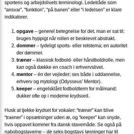
sportens og arbejdslivets terminologi. Ledetråde som
“ansvar”, “funktion”, “på banen” eller “i ledelsen” er klare
indikatorer.
opgave
– generel betegnelse for det, man er sat til;
bruges hyppigt når rollen er beskrevet abstrakt.
dommer
– tydeligt sports- eller retstema; en autoritet
der dømmer.
træner
– klassisk fodbold- eller håndboldrolle, men
kan også dække en coach i erhvervslivet.
mentor
– én der vejleder; ses både i uddannelse,
erhverv og mytologi (Odysseus’ Mentor).
keeper
– engelsklånt fodboldterm for målmand;
dukker ofte op i moderne krydsord.
Husk at tjekke krydset for vokaler: “træner” kan blive
“traener” i opsætninger uden æ, og “keeper” kan snyde,
hvis oppavet kommer fra dansk stavemåde. Se også på
nabobogstaverne – de seks-bogstavs løsninger har tit