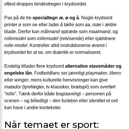
oftest droppes bindestregen i krydsordet.
Pas på de tre
specialtegn æ, ø og å
. Nogle krydsord
printer
ø
som
oe
eller lader
å
tælle som
aa
, især i ældre
blade. Derfor kan
målmand
optræde som
maalmand
, og
rollemodel
som
rollemodel
(retvisende) eller sjældnere
rolle-model
. Kontroller altid instruktionerne øverst i
krydsordet for at se, om diakritik er normaliseret.
Endelig tillader flere krydsord
alternative stavemåder og
engelske lån
. Fodboldfans ser jævnligt
playmaker
,
libero
eller
winger
, mens kulturelle henvisninger kan give
matador
(tyrefægter, tv-klassiker, brætspil) som overført
“rolle”. Tænk derfor både bogstaveligt – personen på
scenen – og billedligt – den funktion eller identitet et ord
kan have i andre kontekster.
Når temaet er sport: