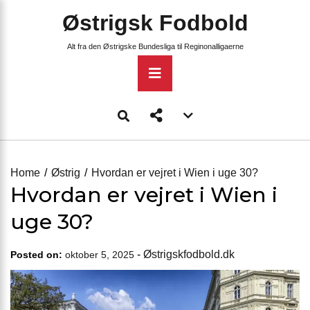
Skip
Østrigsk Fodbold
to
content
Alt fra den Østrigske Bundesliga til Reginonalligaerne
Primary
Menu
Account
menu
toggle
Home
Østrig
Hvordan er vejret i Wien i uge 30?
Hvordan er vejret i Wien i
uge 30?
-
Østrigskfodbold.dk
Posted on:
oktober 5, 2025