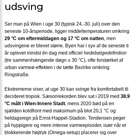
udsving
Ser man på Wien i uge 30 (typisk 24.-30. juli) over den
seneste 10-årsperiode, ligger middel­temperaturen omkring
29 °C om efter­middagen og 17 °C om natten
, men
udsvingene er blevet større. Byen har i syv af de seneste ti
år oplevet mindst én dag med officiel
hedebølge­definition
(tre sammen­hængende døgn ≥ 30 °C), ofte forstærket af
urban varmeø-effekten i de tætte Bezirke omkring
Ringstraße.
Ekstremerne viser, at uge 30 kan svinge fra komfortabelt til
decideret tropisk. Sæsonrekorden blev sat i 2019 med
38,9
°C målt i Wien-Innere Stadt
, mens 2020 bød på en
sjælden koldfront med maksimum på blot 20,1 °C og
heldagsregn på Ernst-Happel-Stadion. Tenden­sen peger
på hyppigere og mere intense varme­episoder, især når et
blokke­rende højtryk (Omega-setup) placerer sig over