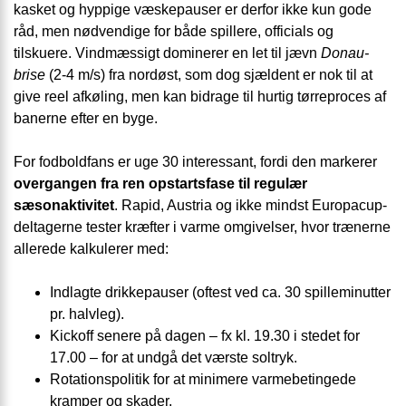
kasket og hyppige væskepauser er derfor ikke kun gode
råd, men nødvendige for både spillere, officials og
tilskuere. Vindmæssigt dominerer en let til jævn
Donau-
brise
(2-4 m/s) fra nordøst, som dog sjældent er nok til at
give reel afkøling, men kan bidrage til hurtig tørreproces af
banerne efter en byge.
For fodboldfans er uge 30 interessant, fordi den markerer
overgangen fra ren opstartsfase til regulær
sæsonaktivitet
. Rapid, Austria og ikke mindst Europacup-
deltagerne tester kræfter i varme omgivelser, hvor trænerne
allerede kalkulerer med:
Indlagte drikkepauser (oftest ved ca. 30 spilleminutter
pr. halvleg).
Kickoff senere på dagen – fx kl. 19.30 i stedet for
17.00 – for at undgå det værste soltryk.
Rotationspolitik for at minimere varmebetingede
kramper og skader.