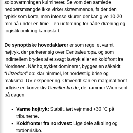
solopvarmningen kulminerer. Selvom den samlede
nedbørsmængde ikke virker skræmmende, falder den
typisk som korte, men intense skurer, der kan give 10-20
mm på under en time – en udfordring for både dræning og
logistik omkring kampstart.
De synoptiske hovedaktører
er som regel et varmt
højtryk, der parkerer sig over Centraleuropa, og som
indimellem brydes af et svagt lavtryk eller en koldfront fra
Nordsøen. Når højtrykket dominerer, bygges en såkaldt
“
Hitzedom
” op: klar himmel, let nordøstlig brise og
maksimal UV-eksponering. Omvendt kan en marginal front
udløse en konvektiv
Gewitter-kæde
, der rammer Wien sent
på dagen.
Varme højtryk:
Stabilt, tørt vejr med +30 °C på
tribunerne.
Koldfronter fra nordvest:
Lige dele afkøling og
tordenrisiko.