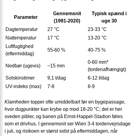
Gennemsnit
Typisk spænd i
Parameter
(1991-2020)
uge 30
Dagtemperatur
27 °C
23-33 °C
Nattemperatur
17 °C
13-20 °C
Luftfugtighed
55-60 %
40-75 %
(eftermiddag)
0-60 mm*
Nedbør (ugevis)
~15 mm
(tordenafhængigt)
Solskinstimer
9,1 t/dag
6-12 t/dag
UV-indeks (max)
7-8
6-9
Klamheden
topper ofte umiddelbart før en bygepassage,
hvor dugpunkter kan krybe op mod 18-20 °C; det er her
sveden pibler, og banen på Ernst-Happel-Stadion føles
som et drivhus. I gennemsnit ser Wien 3-4 tordenvejrsdage
i juli, og risikoen er størst sidst på eftermiddagen, når