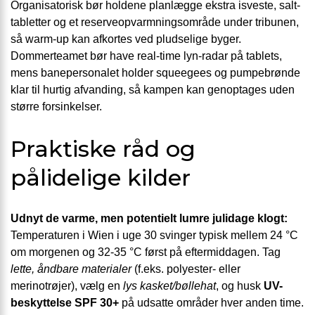
Organisatorisk bør holdene planlægge ekstra isveste, salt-
tabletter og et reserveopvarmningsområde under tribunen,
så warm-up kan afkortes ved pludselige byger.
Dommerteamet bør have real-time lyn-radar på tablets,
mens banepersonalet holder squeegees og pumpebrønde
klar til hurtig afvanding, så kampen kan genoptages uden
større forsinkelser.
Praktiske råd og
pålidelige kilder
Udnyt de varme, men potentielt lumre julidage klogt:
Temperaturen i Wien i uge 30 svinger typisk mellem 24 °C
om morgenen og 32-35 °C først på eftermiddagen. Tag
lette, åndbare materialer
(f.eks. polyester- eller
merinotrøjer), vælg en
lys kasket/bøllehat
, og husk
UV-
beskyttelse SPF 30+
på udsatte områder hver anden time.