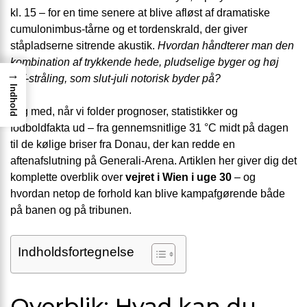
kl. 15 – for en time senere at blive afløst af dramatiske
cumulonimbus-tårne og et tordenskrald, der giver
ståpladserne sitrende akustik.
Hvordan håndterer man den
kombination af trykkende hede, pludselige byger og høj
→
UV-stråling, som slut-juli notorisk byder på?
Indhold
Tag med, når vi folder prognoser, statistikker og
fodboldfakta ud – fra gennemsnitlige 31 °C midt på dagen
til de kølige briser fra Donau, der kan redde en
aftenafslutning på Generali-Arena. Artiklen her giver dig det
komplette overblik over
vejret i Wien i uge 30
– og
hvordan netop de forhold kan blive kampafgørende både
på banen og på tribunen.
Indholdsfortegnelse
Overblik: Hvad kan du