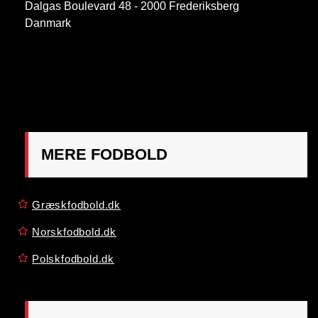
Dalgas Boulevard 48 - 2000 Frederiksberg
Danmark
OBS:
Henvendelse på adressen ikke muligt. Post
mærkes "Att: Østrigsk Fodbold"
MERE FODBOLD
Græskfodbold.dk
Norskfodbold.dk
Polskfodbold.dk