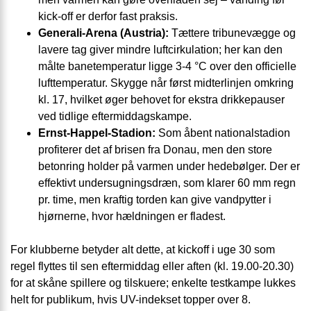
kick-off er derfor fast praksis.
Generali-Arena (Austria):
Tættere tribunevægge og
lavere tag giver mindre luftcirkulation; her kan den
målte banetemperatur ligge 3-4 °C over den officielle
lufttemperatur. Skygge når først midterlinjen omkring
kl. 17, hvilket øger behovet for ekstra drikkepauser
ved tidlige eftermiddagskampe.
Ernst-Happel-Stadion:
Som åbent nationalstadion
profiterer det af brisen fra Donau, men den store
betonring holder på varmen under hedebølger. Der er
effektivt undersugningsdræn, som klarer 60 mm regn
pr. time, men kraftig torden kan give vandpytter i
hjørnerne, hvor hældningen er fladest.
For klubberne betyder alt dette, at kickoff i uge 30 som
regel flyttes til sen eftermiddag eller aften (kl. 19.00-20.30)
for at skåne spillere og tilskuere; enkelte testkampe lukkes
helt for publikum, hvis UV-indekset topper over 8.