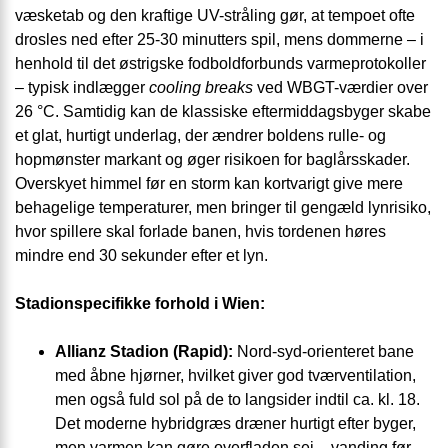
væsketab og den kraftige UV-stråling gør, at tempoet ofte
drosles ned efter 25-30 minutters spil, mens dommerne – i
henhold til det østrigske fodboldforbunds varmeprotokoller
– typisk indlægger
cooling breaks
ved WBGT-værdier over
26 °C. Samtidig kan de klassiske eftermiddagsbyger skabe
et glat, hurtigt underlag, der ændrer boldens rulle- og
hopmønster markant og øger risikoen for baglårsskader.
Overskyet himmel før en storm kan kortvarigt give mere
behagelige temperaturer, men bringer til gengæld lynrisiko,
hvor spillere skal forlade banen, hvis tordenen høres
mindre end 30 sekunder efter et lyn.
Stadionspecifikke forhold i Wien:
Allianz Stadion (Rapid):
Nord-syd-orienteret bane
med åbne hjørner, hvilket giver god tværventilation,
men også fuld sol på de to langsider indtil ca. kl. 18.
Det moderne hybridgræs dræner hurtigt efter byger,
men varmen kan gøre overfladen sej – vanding før