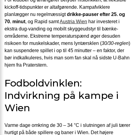
kickoff-tidspunkter er altafgørende. Kamp­afviklere
planlægger nu regel­mæssigt
drikke-pauser efter 25. og
70. minut
, og Rapid samt
Austria Wien
har investeret i
ekstra dug-vanding og mobilt skygge­udstyr til bænke­
områderne. Ekstreme temperatur­spænd øger desuden
risikoen for muskel­skader, mens lyn­tærsklen (
30/30-reglen
)
kan suspendere spillet i op til 45 minutter – en faktor, der
bør indkalkuleres, hvis man som fan skal nå sidste U-Bahn
hjem fra Praterstern.
Fodboldvinklen:
Indvirkning på kampe i
Wien
Varme dage omkring de 30 – 34 °C i slutningen af juli tærer
hurtigt på både spillere og baner i Wien. Det højere