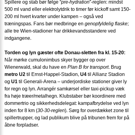
Spillere og stab bør følge “
pre-hydration
”-reglen: mindst
500 ml vand eller elektrolytdrik to timer før kickoff samt 150-
200 ml hvert kvarter under kampen – også ved
træningspas. Fans bør medbringe en
genopfyldelig flaske
;
alle tre Wien-stadioner har drikkevandsstandere ved
indgangene.
Torden og lyn gæster ofte Donau-sletten fra kl. 15-20:
Når mørke cumulonimbus skyer bygger op over
Wienerwald, skal du have en
Plan B for transport
. Brug
metro U2
til Ernst-Happel-Stadion,
U4
til Allianz Stadion
og
U1
til Generali-Arena – underjordiske stationer giver ly
for regn og lyn. Arrangér samkørsel eller taxi-pickup væk
fra høje træer/metalhegn. Klubstaber bør koordinere med
dommertrio og sikkerhedsdelegat: kampafbrydelse ved lyn
inden for 8 km (
30-30-reglen
). Sørg for overdækket zone til
spillertrupper, og lad publikum blive på tribunen frem for på
åbne forpladser.