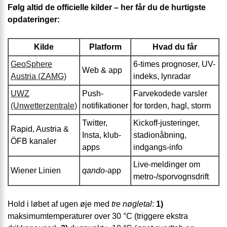
Følg altid de officielle kilder – her får du de hurtigste
opdateringer:
Kilde
Platform
Hvad du får
GeoSphere
6-times prognoser, UV-
Web & app
Austria (ZAMG)
indeks, lynradar
UWZ
Push-
Farvekodede varsler
(Unwetterzentrale)
notifikationer
for torden, hagl, storm
Twitter,
Kickoff-justeringer,
Rapid, Austria &
Insta, klub-
stadionåbning,
ÖFB kanaler
apps
indgangs-info
Live-meldinger om
Wiener Linien
qando
-app
metro-/sporvognsdrift
Hold i løbet af ugen øje med
tre nøgletal
:
1)
maksimumtemperaturer over 30 °C (triggere ekstra