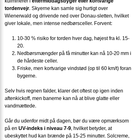
kulminerer i
eftermiddagsbyger eller kortvarige
tordenvejr
. Skyerne kan samle sig hurtigt over
Wienerwald og drivende ned over Donau-sletten, hvilket
giver lokale, men intense nedbørsceller. Forvent:
10-30 % risiko for torden hver dag, højest fra kl. 15-
20.
Nedbørsmængder på få minutter kan nå 10-20 mm i
de hårdeste celler.
Friske, men kortvarige vindstød (op til 60 km/t) foran
bygerne.
Selv hvis regnen falder, klarer det oftest op igen inden
aftenkickoff, men banerne kan nå at blive glatte eller
vandmættede.
Går du udenfor midt på dagen, bør du være opmærksom
på en
UV-indeks i niveau 7-9
, hvilket betyder, at
ubeskyttet hud kan brænde på 15-25 minutter. Solcreme,