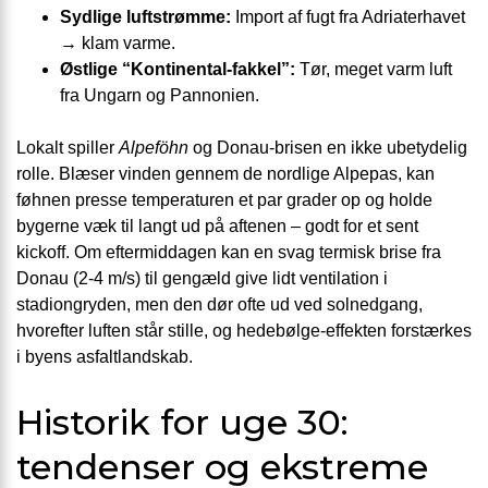
Sydlige luftstrømme:
Import af fugt fra Adriaterhavet
→ klam varme.
Østlige “Kontinental-fakkel”:
Tør, meget varm luft
fra Ungarn og Pannonien.
Lokalt spiller
Alpeföhn
og Donau-brisen en ikke ubetydelig
rolle. Blæser vinden gennem de nordlige Alpepas, kan
føhnen presse temperaturen et par grader op og holde
bygerne væk til langt ud på aftenen – godt for et sent
kickoff. Om eftermiddagen kan en svag termisk brise fra
Donau (2-4 m/s) til gengæld give lidt ventilation i
stadiongryden, men den dør ofte ud ved solnedgang,
hvorefter luften står stille, og hedebølge-effekten forstærkes
i byens asfaltlandskab.
Historik for uge 30:
tendenser og ekstreme