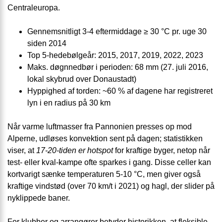
Centraleuropa.
Gennemsnitligt 3-4 eftermiddage ≥ 30 °C pr. uge 30
siden 2014
Top 5-hedebølgeår: 2015, 2017, 2019, 2022, 2023
Maks. døgnnedbør i perioden: 68 mm (27. juli 2016,
lokal skybrud over Donaustadt)
Hyppighed af torden: ~60 % af dagene har registreret
lyn i en radius på 30 km
Når varme luftmasser fra Pannonien presses op mod
Alperne, udløses konvektion sent på dagen; statistikken
viser, at
17-20-tiden er hotspot
for kraftige byger, netop når
test- eller kval-kampe ofte sparkes i gang. Disse celler kan
kortvarigt sænke temperaturen 5-10 °C, men giver også
kraftige vindstød (over 70 km/t i 2021) og hagl, der slider på
nyklippede baner.
For klubber og arrangører betyder historikken, at fleksible