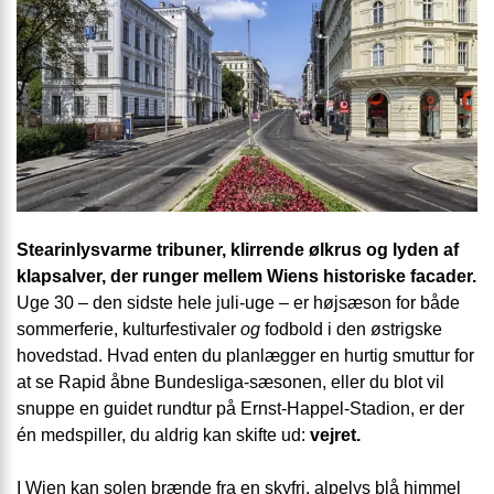
Stearinlysvarme tribuner, klirrende ølkrus og lyden af
klapsalver, der runger mellem Wiens historiske facader.
Uge 30 – den sidste hele juli-uge – er højsæson for både
sommerferie, kulturfestivaler
og
fodbold i den østrigske
hovedstad. Hvad enten du planlægger en hurtig smuttur for
at se Rapid åbne Bundesliga-sæsonen, eller du blot vil
snuppe en guidet rundtur på Ernst-Happel-Stadion, er der
én medspiller, du aldrig kan skifte ud:
vejret.
I Wien kan solen brænde fra en skyfri, alpelys blå himmel