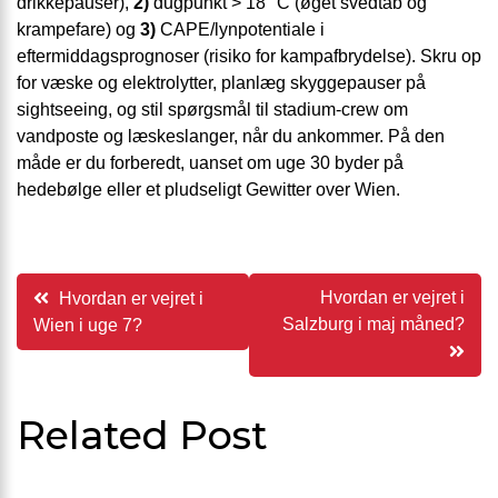
drikkepauser),
2)
dugpunkt > 18 °C (øget svedtab og
krampefare) og
3)
CAPE/lynpotentiale i
eftermiddagsprognoser (risiko for kampafbrydelse). Skru op
for væske og elektrolytter, planlæg skyggepauser på
sightseeing, og stil spørgsmål til stadium-crew om
vandposte og læskeslanger, når du ankommer. På den
måde er du forberedt, uanset om uge 30 byder på
hedebølge eller et pludseligt Gewitter over Wien.
Indlægsnavigation
Hvordan er vejret i
Hvordan er vejret i
Salzburg i maj måned?
Wien i uge 7?
Related Post