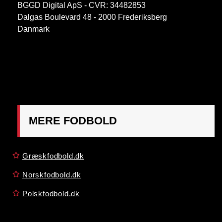
BGGD Digital ApS - CVR: 34482853
Dalgas Boulevard 48 - 2000 Frederiksberg
Danmark
OBS:
Henvendelse på adressen ikke muligt. Post
mærkes "Att: Østrigsk Fodbold"
MERE FODBOLD
Græskfodbold.dk
Norskfodbold.dk
Polskfodbold.dk