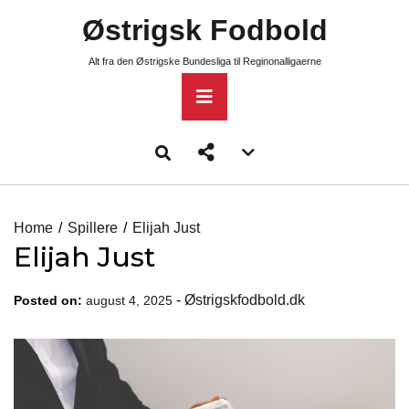
Skip
Østrigsk Fodbold
to
content
Alt fra den Østrigske Bundesliga til Reginonalligaerne
Primary
Menu
Account
menu
toggle
Home
Spillere
Elijah Just
Elijah Just
-
Østrigskfodbold.dk
Posted on:
august 4, 2025