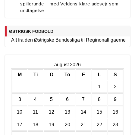
spillerunde – med Veldens klare udesejr som
undtagelse
ØSTRIGSK FODBOLD
Alt fra den Østrigske Bundesliga til Reginonalligaerne
august 2026
M
Ti
O
To
F
L
S
1
2
3
4
5
6
7
8
9
10
11
12
13
14
15
16
17
18
19
20
21
22
23