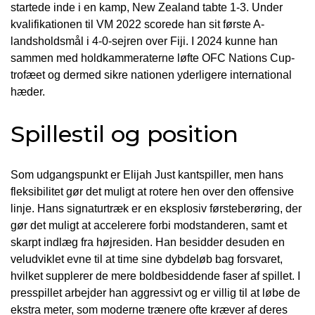
startede inde i en kamp, New Zealand tabte 1-3. Under
kvalifikationen til VM 2022 scorede han sit første A-
landsholdsmål i 4-0-sejren over Fiji. I 2024 kunne han
sammen med holdkammeraterne løfte OFC Nations Cup-
trofæet og dermed sikre nationen yderligere international
hæder.
Spillestil og position
Som udgangspunkt er Elijah Just kantspiller, men hans
fleksibilitet gør det muligt at rotere hen over den offensive
linje. Hans signaturtræk er en eksplosiv førsteberøring, der
gør det muligt at accelerere forbi modstanderen, samt et
skarpt indlæg fra højresiden. Han besidder desuden en
veludviklet evne til at time sine dybdeløb bag forsvaret,
hvilket supplerer de mere boldbesiddende faser af spillet. I
presspillet arbejder han aggressivt og er villig til at løbe de
ekstra meter, som moderne trænere ofte kræver af deres