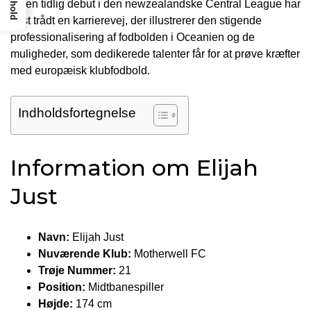
Indhold
og en tidlig debut i den newzealandske Central League har
Just trådt en karrierevej, der illustrerer den stigende
professionalisering af fodbolden i Oceanien og de
muligheder, som dedikerede talenter får for at prøve kræfter
med europæisk klubfodbold.
Indholdsfortegnelse
Information om Elijah
Just
Navn:
Elijah Just
Nuværende Klub:
Motherwell FC
Trøje Nummer:
21
Position:
Midtbanespiller
Højde:
174 cm