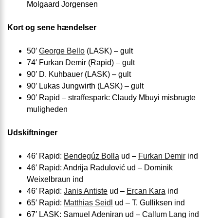
Molgaard Jorgensen
Kort og sene hændelser
50′
George Bello
(LASK) – gult
74′ Furkan Demir (Rapid) – gult
90′ D. Kuhbauer (LASK) – gult
90′ Lukas Jungwirth (LASK) – gult
90′ Rapid – straffespark: Claudy Mbuyi misbrugte
muligheden
Udskiftninger
46′ Rapid:
Bendegúz Bolla
ud –
Furkan Demir
ind
46′ Rapid: Andrija Radulović ud – Dominik
Weixelbraun ind
46′ Rapid:
Janis Antiste
ud –
Ercan Kara
ind
65′ Rapid:
Matthias Seidl
ud – T. Gulliksen ind
67′ LASK: Samuel Adeniran ud – Callum Lang ind