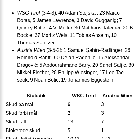
WSG Tirol
(3-4-3): 40 Adam Stejskal; 23 Marco
Boras, 5 James Lawrence, 3 David Gugganig; 7
Quincy Butler, 4 V. Muller, 30 Matthäus Taferner, 20 B.
Bockle; 37 Moritz Wels, 11 Tobias Anselm, 10
Thomas Sabitzer
Austria Wien
(3-5-2): 1 Samuel Şahin-Radlinger; 26
Reinhold Ranftl, 60 Dejan Radonjic, 15 Aleksandar
Dragović; 5 Abdourahmane Barry, 20 Sanel Saljic, 30
Mikkel Fischer, 28 Philipp Wiesinger, 17 Lee Tae-
seok; 9 Noah Botic, 19
Johannes Eggestein
Statistik
WSG Tirol
Austria Wien
Skud på mål
6
3
Skud forbi mål
2
3
Skud i alt
13
7
Blokerede skud
5
1