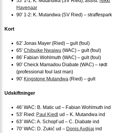
53′ 1-1: K. Mutandwa (SV Ried), assist:
Nikki
Havenaar
90′ 1-2: K. Mutandwa (SV Ried) – straffespark
Kort
62′ Jonas Mayer (Ried) – gult (foul)
65′
Chibuike Nwaiwu
(WAC) – gult (foul)
86′ Fabian Wohlmuth (WAC) – gult (foul)
90′ Cheick Mamadou Diabate (WAC) – rødt
(professional foul last man)
90′
Kingstone Mutandwa
(Ried) – gult
Udskiftninger
46′ WAC: B. Matic ud – Fabian Wohlmuth ind
53′ Ried:
Paul Kiedl
ud – K. Mutandwa ind
63′ WAC: A. Schopf ud – C. Diabate ind
70′ WAC: D. Zukić ud –
Donis Avdijaj
ind