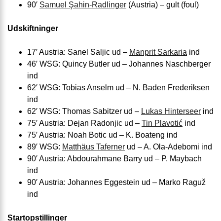
90′
Samuel Şahin-Radlinger
(Austria) – gult (foul)
Udskiftninger
17′ Austria: Sanel Saljic ud –
Manprit Sarkaria
ind
46′ WSG: Quincy Butler ud – Johannes Naschberger
ind
62′ WSG: Tobias Anselm ud – N. Baden Frederiksen
ind
62′ WSG: Thomas Sabitzer ud –
Lukas Hinterseer
ind
75′ Austria: Dejan Radonjic ud –
Tin Plavotić
ind
75′ Austria: Noah Botic ud – K. Boateng ind
89′ WSG:
Matthäus Taferner
ud – A. Ola-Adebomi ind
90′ Austria: Abdourahmane Barry ud – P. Maybach
ind
90′ Austria: Johannes Eggestein ud – Marko Raguž
ind
Startopstillinger