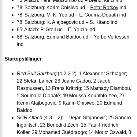
73′ Altach: Yann Massombo ud – Blendi Idrizi ind
78′ Salzburg: Karim Onisiwo ud –
Petar Ratkov
ind
78′ Salzburg: M. K. Yeo ud – L. Gourna-Douath ind
78′ Salzburg: K. Alajbegovic ud – S. Kitano ind
85′ Altach: P. Greil ud – E. Yalcin ind
88′ Salzburg:
Edmund Baidoo
ud – Yorbe Vertessen
ind
Startopstillinger
Red Bull Salzburg
(4-2-2-2): 1 Alexander Schlager;
22 Stefan Lainer, 23 Joane Gadou, 2 Jacob
Rasmussen, 13 Frans Krätzig; 15 Mamady Diambou,
5 Soumaïla Diabaté; 49 Moussa Kounfolo Yeo, 27
Kerim Alajbegović; 9 Karim Onisiwo, 20 Edmund
Baidoo
SCR Altach
(4-3-1-2): 1 Dejan Stojanović; 25 Sandro
Ingolitsch, 23 Benedikt Zech, 15 Paul-Friedrich
Koller, 29 Mohamed Ouédraogo; 14 Moritz Oswald, 8