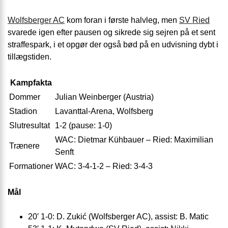
Wolfsberger AC
kom foran i første halvleg, men
SV Ried
svarede igen efter pausen og sikrede sig sejren på et sent
straffespark, i et opgør der også bød på en udvisning dybt i
tillægstiden.
Kampfakta
Dommer
Julian Weinberger (Austria)
Stadion
Lavanttal-Arena, Wolfsberg
Slutresultat
1-2 (pause: 1-0)
WAC: Dietmar Kühbauer – Ried: Maximilian
Trænere
Senft
Formationer
WAC: 3-4-1-2 – Ried: 3-4-3
Mål
20′ 1-0: D. Zukić (Wolfsberger AC), assist: B. Matic