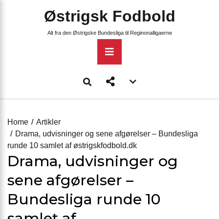
Skip
Østrigsk Fodbold
to
content
Alt fra den Østrigske Bundesliga til Reginonalligaerne
Primary
Menu
Account
menu
toggle
Home
Artikler
Drama, udvisninger og sene afgørelser – Bundesliga
runde 10 samlet af østrigskfodbold.dk
Drama, udvisninger og
sene afgørelser –
Bundesliga runde 10
samlet af