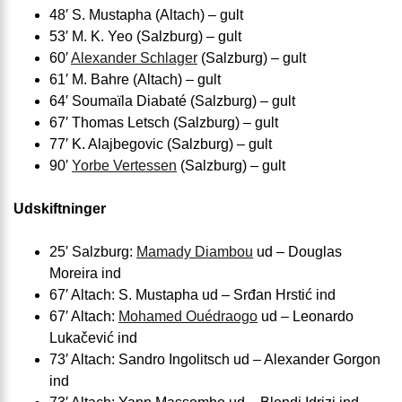
48′ S. Mustapha (Altach) – gult
53′ M. K. Yeo (Salzburg) – gult
60′
Alexander Schlager
(Salzburg) – gult
61′ M. Bahre (Altach) – gult
64′ Soumaïla Diabaté (Salzburg) – gult
67′ Thomas Letsch (Salzburg) – gult
77′ K. Alajbegovic (Salzburg) – gult
90′
Yorbe Vertessen
(Salzburg) – gult
Udskiftninger
25′ Salzburg:
Mamady Diambou
ud – Douglas
Moreira ind
67′ Altach: S. Mustapha ud – Srđan Hrstić ind
67′ Altach:
Mohamed Ouédraogo
ud – Leonardo
Lukačević ind
73′ Altach: Sandro Ingolitsch ud – Alexander Gorgon
ind