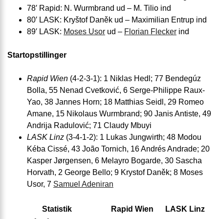
78′ Rapid: N. Wurmbrand ud – M. Tilio ind
80′ LASK: Kryštof Daněk ud – Maximilian Entrup ind
89′ LASK:
Moses Usor
ud –
Florian Flecker
ind
Startopstillinger
Rapid Wien
(4-2-3-1): 1 Niklas Hedl; 77 Bendegúz
Bolla, 55 Nenad Cvetković, 6 Serge-Philippe Raux-
Yao, 38 Jannes Horn; 18 Matthias Seidl, 29 Romeo
Amane, 15 Nikolaus Wurmbrand; 90 Janis Antiste, 49
Andrija Radulović; 71 Claudy Mbuyi
LASK Linz
(3-4-1-2): 1 Lukas Jungwirth; 48 Modou
Kéba Cissé, 43 João Tornich, 16 Andrés Andrade; 20
Kasper Jørgensen, 6 Melayro Bogarde, 30 Sascha
Horvath, 2 George Bello; 9 Krystof Daněk; 8 Moses
Usor, 7
Samuel Adeniran
Statistik
Rapid Wien
LASK Linz