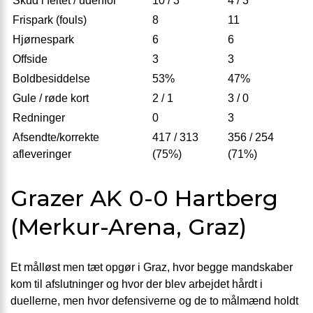
Skud i feltet / udenfor
10 / 3
4 / 3
Frispark (fouls)
8
11
Hjørnespark
6
6
Offside
3
3
Boldbesiddelse
53%
47%
Gule / røde kort
2 / 1
3 / 0
Redninger
0
3
Afsendte/korrekte
417 / 313
356 / 254
afleveringer
(75%)
(71%)
Grazer AK 0-0 Hartberg
(Merkur-Arena, Graz)
Et målløst men tæt opgør i Graz, hvor begge mandskaber
kom til afslutninger og hvor der blev arbejdet hårdt i
duellerne, men hvor defensiverne og de to målmænd holdt