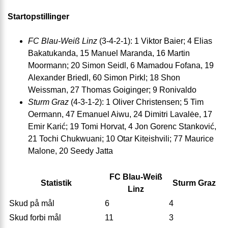
Startopstillinger
FC Blau-Weiß Linz
(3-4-2-1): 1 Viktor Baier; 4 Elias
Bakatukanda, 15 Manuel Maranda, 16 Martin
Moormann; 20 Simon Seidl, 6 Mamadou Fofana, 19
Alexander Briedl, 60 Simon Pirkl; 18 Shon
Weissman, 27 Thomas Goiginger; 9 Ronivaldo
Sturm Graz
(4-3-1-2): 1 Oliver Christensen; 5 Tim
Oermann, 47 Emanuel Aiwu, 24 Dimitri Lavalėe, 17
Emir Karić; 19 Tomi Horvat, 4 Jon Gorenc Stanković,
21 Tochi Chukwuani; 10 Otar Kiteishvili; 77 Maurice
Malone, 20 Seedy Jatta
FC Blau-Weiß
Statistik
Sturm Graz
Linz
Skud på mål
6
4
Skud forbi mål
11
3