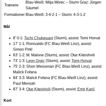
Blau-Weiß: Mitja Mörec – Sturm Graz: Jürgen
Trænere
Säumel
Formationer
Blau-Weiß: 3-4-2-1 – Sturm: 4-3-1-2
Mål
8′ 0-1:
Tochi Chukwuani
(Sturm), assist: Tomi Horvat
17′ 1-1: Ronivaldo (FC Blau-Weiß Linz), assist:
Simon Pirkl
63′ 1-2: M. Malone (Sturm), assist: Otar Kiteishvili
73′ 1-3:
Leon Grgic
(Sturm), assist:
Tomi Horvat
75′ 2-3: Shon Weissman (FC Blau-Weiß Linz), assist:
Malick Fofana
84′ 3-3: Malick Fofana (FC Blau-Weiß Linz), assist:
Paul Mensah
87′ 3-4:
Otar Kiteishvili
(Sturm), assist:
Emir Karić
Kort