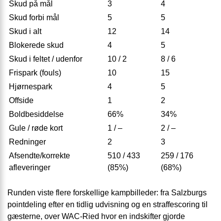
Skud på mål
3
4
Skud forbi mål
5
5
Skud i alt
12
14
Blokerede skud
4
5
Skud i feltet / udenfor
10 / 2
8 / 6
Frispark (fouls)
10
15
Hjørnespark
4
5
Offside
1
2
Boldbesiddelse
66%
34%
Gule / røde kort
1 / –
2 / –
Redninger
2
3
Afsendte/korrekte
510 / 433
259 / 176
afleveringer
(85%)
(68%)
Runden viste flere forskellige kampbilleder: fra Salzburgs
pointdeling efter en tidlig udvisning og en straffescoring til
gæsterne, over WAC-Ried hvor en indskifter gjorde