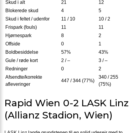
Skud i alt
21
12
Blokerede skud
4
5
Skud i feltet / udenfor
11 / 10
10 / 2
Frispark (fouls)
11
11
Hjørnespark
8
2
Offside
0
1
Boldbesiddelse
57%
43%
Gule / røde kort
2 / –
3 / –
Redninger
0
2
Afsendte/korrekte
340 / 255
447 / 344 (77%)
afleveringer
(75%)
Rapid Wien 0-2 LASK Linz
(Allianz Stadion, Wien)
LASK Linz
lagde grundstenen til en solid udesejr med to