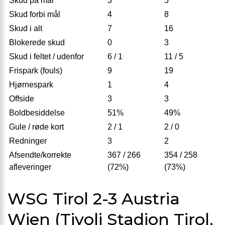
Skud på mål
3
5
Skud forbi mål
4
8
Skud i alt
7
16
Blokerede skud
0
3
Skud i feltet / udenfor
6 / 1
11 / 5
Frispark (fouls)
9
19
Hjørnespark
1
4
Offside
3
3
Boldbesiddelse
51%
49%
Gule / røde kort
2 / 1
2 / 0
Redninger
3
2
Afsendte/korrekte
367 / 266
354 / 258
afleveringer
(72%)
(73%)
WSG Tirol 2-3 Austria
Wien (Tivoli Stadion Tirol,