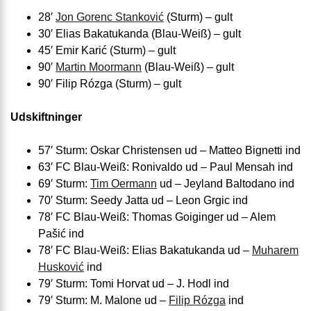
28′
Jon Gorenc Stanković
(Sturm) – gult
30′ Elias Bakatukanda (Blau-Weiß) – gult
45′ Emir Karić (Sturm) – gult
90′
Martin Moormann
(Blau-Weiß) – gult
90′ Filip Rózga (Sturm) – gult
Udskiftninger
57′ Sturm: Oskar Christensen ud – Matteo Bignetti ind
63′ FC Blau-Weiß: Ronivaldo ud – Paul Mensah ind
69′ Sturm:
Tim Oermann
ud – Jeyland Baltodano ind
70′ Sturm: Seedy Jatta ud – Leon Grgic ind
78′ FC Blau-Weiß: Thomas Goiginger ud – Alem
Pašić ind
78′ FC Blau-Weiß: Elias Bakatukanda ud –
Muharem
Husković
ind
79′ Sturm: Tomi Horvat ud – J. Hodl ind
79′ Sturm: M. Malone ud –
Filip Rózga
ind