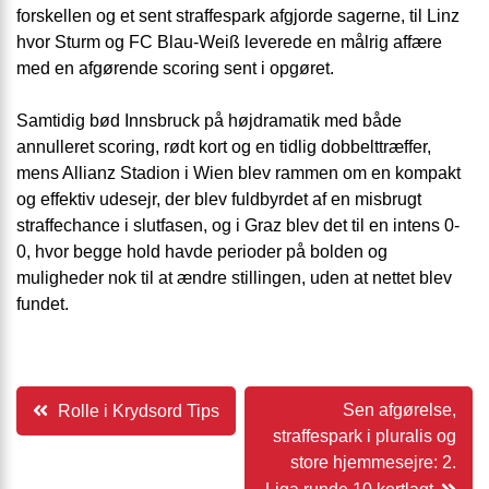
forskellen og et sent straffespark afgjorde sagerne, til Linz
hvor Sturm og FC Blau-Weiß leverede en målrig affære
med en afgørende scoring sent i opgøret.
Samtidig bød Innsbruck på højdramatik med både
annulleret scoring, rødt kort og en tidlig dobbelttræffer,
mens Allianz Stadion i Wien blev rammen om en kompakt
og effektiv udesejr, der blev fuldbyrdet af en misbrugt
straffechance i slutfasen, og i Graz blev det til en intens 0-
0, hvor begge hold havde perioder på bolden og
muligheder nok til at ændre stillingen, uden at nettet blev
fundet.
Indlægsnavigation
Sen afgørelse,
Rolle i Krydsord Tips
straffespark i pluralis og
store hjemmesejre: 2.