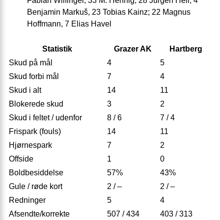
Fabian Wilfinger, 33 M. Hennig; 28 Jürgen Heil, 4
Benjamin Markuš, 23 Tobias Kainz; 22 Magnus
Hoffmann, 7 Elias Havel
Statistik
Grazer AK
Hartberg
Skud på mål
4
5
Skud forbi mål
7
4
Skud i alt
14
11
Blokerede skud
3
2
Skud i feltet / udenfor
8 / 6
7 / 4
Frispark (fouls)
14
11
Hjørnespark
7
2
Offside
1
0
Boldbesiddelse
57%
43%
Gule / røde kort
2 / –
2 / –
Redninger
5
4
Afsendte/korrekte
507 / 434
403 / 313