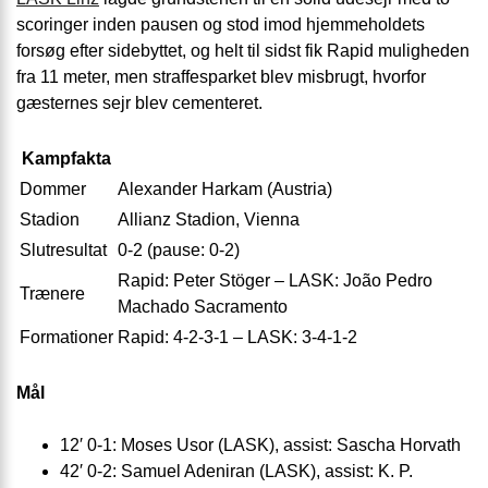
scoringer inden pausen og stod imod hjemmeholdets
forsøg efter sidebyttet, og helt til sidst fik Rapid muligheden
fra 11 meter, men straffesparket blev misbrugt, hvorfor
gæsternes sejr blev cementeret.
Kampfakta
Dommer
Alexander Harkam (Austria)
Stadion
Allianz Stadion, Vienna
Slutresultat
0-2 (pause: 0-2)
Rapid: Peter Stöger – LASK: João Pedro
Trænere
Machado Sacramento
Formationer
Rapid: 4-2-3-1 – LASK: 3-4-1-2
Mål
12′ 0-1: Moses Usor (LASK), assist: Sascha Horvath
42′ 0-2: Samuel Adeniran (LASK), assist: K. P.