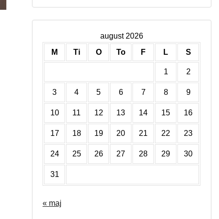
august 2026
M
Ti
O
To
F
L
S
1
2
3
4
5
6
7
8
9
10
11
12
13
14
15
16
17
18
19
20
21
22
23
24
25
26
27
28
29
30
31
« maj