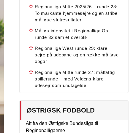
Regionalliga Mitte 2025/26 – runde 28:
To markante hjemmesejre og en stribe
målløse slutresultater
Målløs intensitet i Regionalliga Ost –
runde 32 samlet overblik
Regionalliga West runde 29: klare
sejre på udebane og en række målløse
opgør
Regionalliga Mitte runde 27: målfattig
spillerunde – med Veldens klare
udesejr som undtagelse
ØSTRIGSK FODBOLD
Alt fra den Østrigske Bundesliga til
Reginonalligaerne