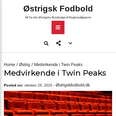
Skip
Østrigsk Fodbold
to
content
Alt fra den Østrigske Bundesliga til Reginonalligaerne
Primary
Menu
Account
menu
toggle
Home
Østrig
Medvirkende i Twin Peaks
Medvirkende i Twin Peaks
-
Østrigskfodbold.dk
Posted on:
oktober 29, 2025