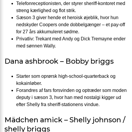
Telefon­receptionisten, der styrer sheriff-kontoret med
streng kærlighed og flot strik.
Sæson 3 giver hende et heroisk øjeblik, hvor hun
nedskyder Coopers onde dobbelgænger – et pay-off
for 27 års akkumuleret sødme.
Privatliv: Trekant med Andy og Dick Tremayne ender
med sønnen Wally.
Dana ashbrook – Bobby briggs
Starter som oprørsk high-school-quarterback og
kokain­løber.
Forandres af fars forsvinden og optræder som moden
deputy i sæson 3, hvor han med nostalgi kigger ud
efter Shelly fra sheriff-stationens vindue.
Mädchen amick – Shelly johnson /
shelly briggs