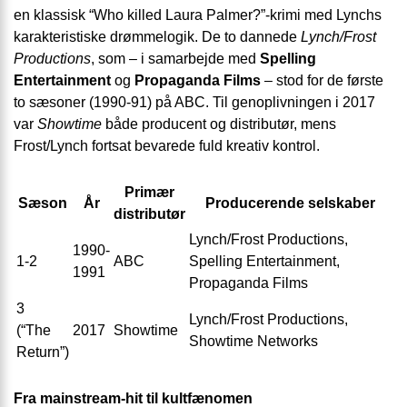
en klassisk “Who killed Laura Palmer?”-krimi med Lynchs
karakteristiske drømmelogik. De to dannede
Lynch/Frost
Productions
, som – i samarbejde med
Spelling
Entertainment
og
Propaganda Films
– stod for de første
to sæsoner (1990-91) på ABC. Til genoplivningen i 2017
var
Showtime
både producent og distributør, mens
Frost/Lynch fortsat bevarede fuld kreativ kontrol.
Primær
Sæson
År
Producerende selskaber
distributør
Lynch/Frost Productions,
1990-
1-2
ABC
Spelling Entertainment,
1991
Propaganda Films
3
Lynch/Frost Productions,
(“The
2017
Showtime
Showtime Networks
Return”)
Fra mainstream-hit til kultfænomen