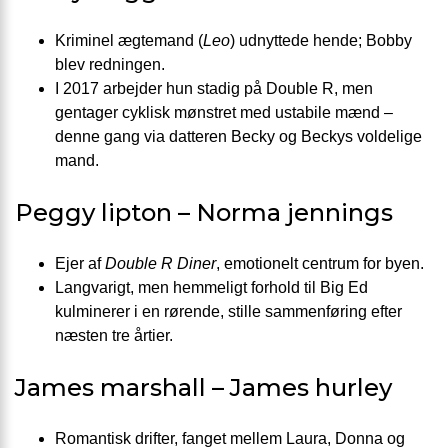
Kriminel ægtemand (
Leo
) udnyttede hende; Bobby
blev redningen.
I 2017 arbejder hun stadig på Double R, men
gentager cyklisk mønstret med ustabile mænd –
denne gang via datteren Becky og Beckys voldelige
mand.
Peggy lipton – Norma jennings
Ejer af
Double R Diner
, emotionelt centrum for byen.
Langvarigt, men hemmeligt forhold til Big Ed
kulminerer i en rørende, stille sammen­føring efter
næsten tre årtier.
James marshall – James hurley
Romantisk drifter, fanget mellem Laura, Donna og