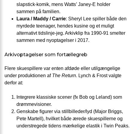
slapstick-komik, mens Watts’ Janey-E holder
sammen på familien.
Laura / Maddy / Carrie
: Sheryl Lee spiller både den
myrdede teenager, hendes kusine og et muligt
alternativt tidslinje-jeg. Arkivklip fra 1990-91 smelter
sammen med nyoptagelser i 2017.
Arkivoptagelser som fortællegreb
Flere skuespillere var enten afdøde eller utilgængelige
under produktionen af
The Return
. Lynch & Frost valgte
derfor at:
Integrere klassiske scener (fx Bob og Leland) som
drømmevisioner.
Genskabe figurer via stillbilleder/lyd (Major Briggs,
Pete Martell), hvilket både ærede skuespillerne og
understregede tidens mærkelige elastik i Twin Peaks.