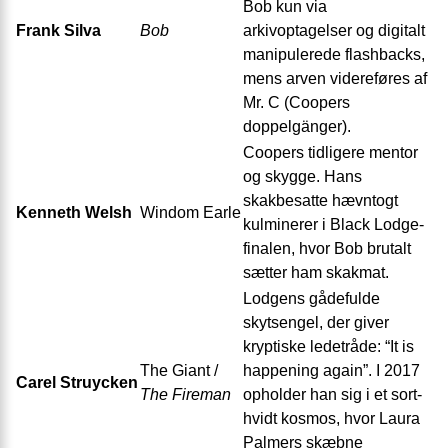
Bob kun via
Frank Silva
Bob
arkivoptagelser og digitalt
manipulerede flashbacks,
mens arven videreføres af
Mr. C (Coopers
doppelgänger).
Coopers tidligere mentor
og skygge. Hans
skakbesatte hævntogt
Kenneth Welsh
Windom Earle
kulminerer i Black Lodge-
finalen, hvor Bob brutalt
sætter ham skakmat.
Lodgens gådefulde
skytsengel, der giver
kryptiske ledetråde: “It is
The Giant /
happening again”. I 2017
Carel Struycken
The Fireman
opholder han sig i et sort-
hvidt kosmos, hvor Laura
Palmers skæbne