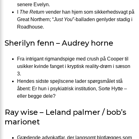
senere Evelyn.
I
The Return
vender han hjem som sikkerheds­vagt på
Great Northern; “
Just You
”-balladen genlyde­r stadig i
Roadhouse.
Sherilyn fenn – Audrey horne
Fra intrigant rigmands­pige med crush på Cooper til
usikker kvinde fanget i kryptisk reality-drøm i sæson
3.
Hendes sidste spejl­scene lader spørgsmålet stå
åbent: Er hun i psykiatrisk institution, Sorte Hytte –
eller begge dele?
Ray wise – Leland palmer / bob’s
marionet
Grædende advokat­far, der langsomt blotlægges som