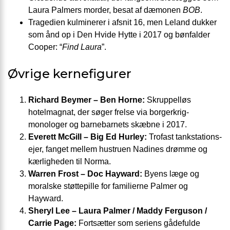
Laura Palmers morder, besat af dæmonen
BOB
.
Tragedien kulminerer i afsnit 16, men Leland dukker
som ånd op i Den Hvide Hytte i 2017 og bønfalder
Cooper: “
Find Laura
”.
Øvrige kernefigurer
Richard Beymer – Ben Horne:
Skruppel­løs
hotelmagnat, der søger frelse via borger­krig-
monologer og barnebarnets skæbne i 2017.
Everett McGill – Big Ed Hurley:
Trofast tankstations­
ejer, fanget mellem hustruen Nadines drømme og
kærligheden til Norma.
Warren Frost – Doc Hayward:
Byens læge og
moralske støtte­pille for familierne Palmer og
Hayward.
Sheryl Lee – Laura Palmer / Maddy Ferguson /
Carrie Page:
Fortsætter som seriens gådefulde