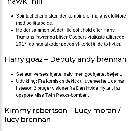
“hawk” hill
Spirituel efterforsker, der kombinerer indiansk folklore
med politi­arbejde.
Holder sammen på det lille politihold efter Harry
Trumans fravær og bliver Coopers vigtigste allierede i
2017, da han afkoder petroglyf-kortet til de to hytter.
Harry goaz – Deputy andy brennan
Serie­universets hjerte: naiv, men godhjertet betjent.
Udvikling: Fra komisk sidekick til uventet helt, da han
i sæson 2 bruger visioner fra Den Hvide Hytte til at
opspore Miss Twin Peaks-bomben.
Kimmy robertson – Lucy moran /
lucy brennan