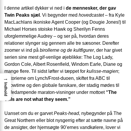
I denne artikel dykker vi ned i
de mennesker, der gav
Twin Peaks sjæl
. Vi begynder med
hovedcastet
– fra Kyle
MacLachlans ikoniske Agent Cooper (og Dougie Jones!) til
Michael Horses stoiske Hawk og Sherilyn Fenns
uforglemmelige Audrey – og ser på, hvordan deres
relationer slynger sig gennem alle tre sæsoner. Derefter
zoomer vi ind på
birollerne og de kultfigurer
, der har givet
serien sine mest gif-venlige øjeblikke: The Log Lady,
Gordon Cole, Albert Rosenfield, Windom Earle, Diane og
mange flere. Til sidst løfter vi tæppet for
kulisse-magien
;
→
historierne om Lynch/Frost-duoen, skiftet fra ABC til
Indhold
Showtime og den globale fanskare, der stadig mødes til
kaffedampende maraton-visninger under mottoet
“The
owls are not what they seem.”
Uanset om du er garvet
Peaks-head
, nybegynder på The
Great Northern eller blot nysgerrig efter at sætte navne på
de ansigter, der hjemsøgte 90’ernes vandkølere, lover vi