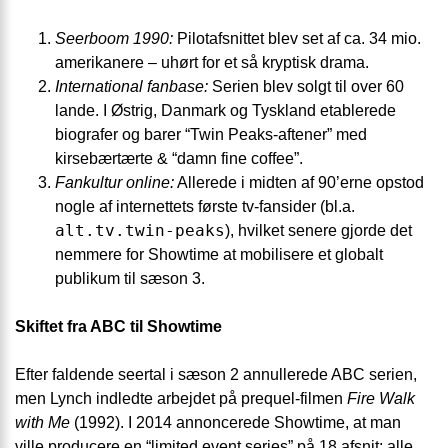
Seerboom 1990:
Pilotafsnittet blev set af ca. 34 mio.
amerikanere – uhørt for et så kryptisk drama.
International fanbase:
Serien blev solgt til over 60
lande. I Østrig, Danmark og Tyskland etablerede
biografer og barer “Twin Peaks-aftener” med
kirsebærtærte & “damn fine coffee”.
Fankultur online:
Allerede i midten af 90’erne opstod
nogle af internettets første tv-fansider (bl.a.
alt.tv.twin-peaks
), hvilket senere gjorde det
nemmere for Showtime at mobilisere et globalt
publikum til sæson 3.
Skiftet fra ABC til Showtime
Efter faldende seertal i sæson 2 annullerede ABC serien,
men Lynch indledte arbejdet på prequel-filmen
Fire Walk
with Me
(1992). I 2014 annoncerede Showtime, at man
ville producere en “limited event series” på 18 afsnit; alle