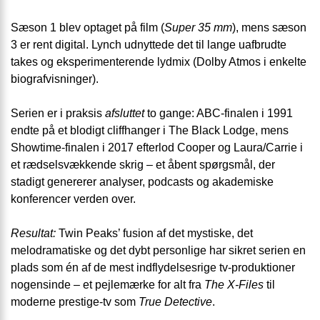
Sæson 1 blev optaget på film (
Super 35 mm
), mens sæson
3 er rent digital. Lynch udnyttede det til lange uafbrudte
takes og eksperimenterende lydmix (Dolby Atmos i enkelte
biografvisninger).
Serien er i praksis
afsluttet
to gange: ABC-finalen i 1991
endte på et blodigt cliffhanger i The Black Lodge, mens
Showtime-finalen i 2017 efterlod Cooper og Laura/Carrie i
et rædselsvækkende skrig – et åbent spørgsmål, der
stadigt genererer analyser, podcasts og akademiske
konferencer verden over.
Resultat:
Twin Peaks’ fusion af det mystiske, det
melodramatiske og det dybt personlige har sikret serien en
plads som én af de mest indflydelsesrige tv-produktioner
nogensinde – et pejlemærke for alt fra
The X-Files
til
moderne prestige-tv som
True Detective
.