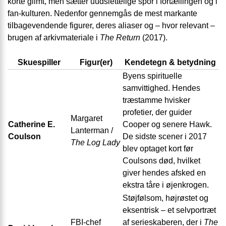
korte glimt, men sætter uudslettelige spor i fortællingen og i
fan-kulturen. Nedenfor gennemgås de mest markante
tilbagevendende figurer, deres aliaser og – hvor relevant –
brugen af arkivmateriale i
The Return
(2017).
Skuespiller
Figur(er)
Kendetegn & betydning
Byens spirituelle
samvittighed. Hendes
træstamme hvisker
profetier, der guider
Margaret
Catherine E.
Cooper og senere Hawk.
Lanterman /
Coulson
De sidste scener i 2017
The Log Lady
blev optaget kort før
Coulsons død, hvilket
giver hendes afsked en
ekstra tåre i øjenkrogen.
Støjfølsom, højrøstet og
eksentrisk – et selvportræt
FBI-chef
af serieskaberen, der i
The