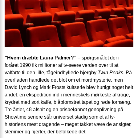
“Hvem dræbte Laura Palmer?”
– spørgsmålet der i
foråret 1990 fik millioner af tv-seere verden over til at
valfarte til den lille, tågeindhyllede bjergby
Twin Peaks
. På
overfladen handlede det blot om et mordmysterie, men
David Lynch og Mark Frosts kultserie blev hurtigt noget helt
andet: en ekspedition ind i menneskets mørkeste afkroge,
krydret med sort kaffe, blåblomstret tapet og røde forhæng.
Tre årtier, 48 afsnit og en prisbelønnet genoplivning på
Showtime senere står universet stadig som et af tv-
historiens mest dragende – meget takket være de ansigter,
stemmer og hjerter, der befolkede det.