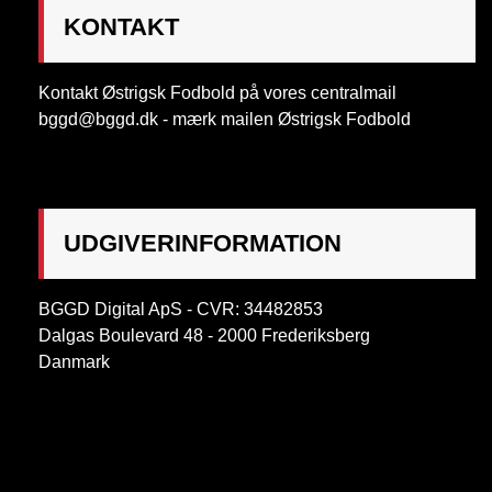
KONTAKT
Kontakt Østrigsk Fodbold på vores centralmail
bggd@bggd.dk
- mærk mailen Østrigsk Fodbold
UDGIVERINFORMATION
BGGD Digital ApS - CVR: 34482853
Dalgas Boulevard 48 - 2000 Frederiksberg
Danmark
OBS:
Henvendelse på adressen ikke muligt. Post
mærkes "Att: Østrigsk Fodbold"