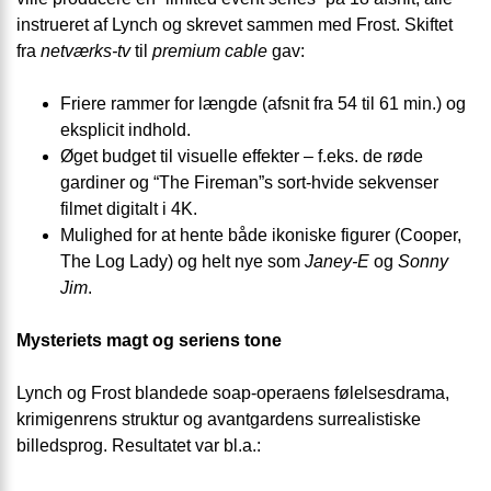
instrueret af Lynch og skrevet sammen med Frost. Skiftet
fra
netværks-tv
til
premium cable
gav:
Friere rammer for længde (afsnit fra 54 til 61 min.) og
eksplicit indhold.
Øget budget til visuelle effekter – f.eks. de røde
gardiner og “The Fireman”s sort-hvide sekvenser
filmet digitalt i 4K.
Mulighed for at hente både ikoniske figurer (Cooper,
The Log Lady) og helt nye som
Janey-E
og
Sonny
Jim
.
Mysteriets magt og seriens tone
Lynch og Frost blandede soap-operaens følelsesdrama,
krimigenrens struktur og avantgardens surrealistiske
billedsprog. Resultatet var bl.a.: