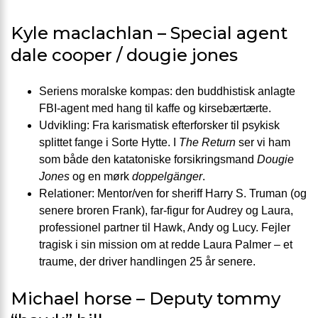
Kyle maclachlan – Special agent
dale cooper / dougie jones
Seriens moral­ske kompas: den buddhistisk anlagte
FBI-agent med hang til kaffe og kirsebærtærte.
Udvikling: Fra karismatisk efterforsker til psy­kisk
splittet fange i Sorte Hytte. I
The Return
ser vi ham
som både den katatoniske forsikrings­mand
Dougie
Jones
og en mørk
doppelgänger
.
Relationer: Mentor/ven for sheriff Harry S. Truman (og
senere broren Frank), far-figur for Audrey og Laura,
professionel partner til Hawk, Andy og Lucy. Fejler
tragisk i sin mission om at redde Laura Palmer – et
traume, der driver handlingen 25 år senere.
Michael horse – Deputy tommy