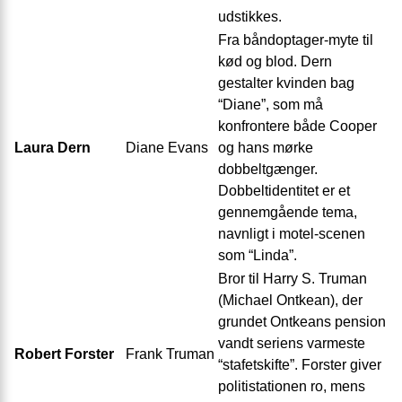
udstikkes.
Fra båndoptager-myte til
kød og blod. Dern
gestalter kvinden bag
“Diane”, som må
konfrontere både Cooper
Laura Dern
Diane Evans
og hans mørke
dobbeltgænger.
Dobbeltidentitet er et
gennemgående tema,
navnligt i motel-scenen
som “Linda”.
Bror til Harry S. Truman
(Michael Ontkean), der
grundet Ontkeans pension
vandt seriens varmeste
Robert Forster
Frank Truman
“stafetskifte”. Forster giver
politistationen ro, mens