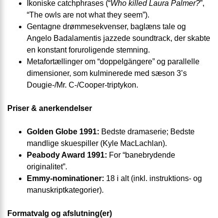
Ikoniske catchphrases (“
Who killed Laura Palmer?
”,
“The owls are not what they seem”).
Gentagne drømmesekvenser, baglæns tale og
Angelo Badalamentis jazzede soundtrack, der skabte
en konstant foruroligende stemning.
Metafortællinger om “doppelgängere” og parallelle
dimensioner, som kulminerede med sæson 3’s
Dougie-/Mr. C-/Cooper-triptykon.
Priser & anerkendelser
Golden Globe 1991:
Bedste dramaserie; Bedste
mandlige skuespiller (Kyle MacLachlan).
Peabody Award 1991:
For “banebrydende
originalitet”.
Emmy-nominationer:
18 i alt (inkl. instruktions- og
manuskriptkategorier).
Formatvalg og afslutning(er)