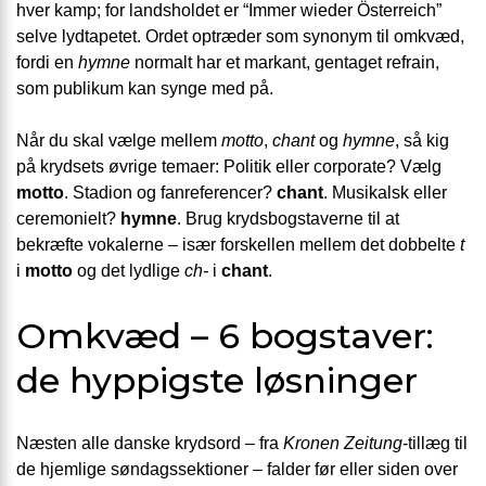
hver kamp; for landsholdet er “Immer wieder Österreich”
selve lydtapetet. Ordet optræder som synonym til omkvæd,
fordi en
hymne
normalt har et markant, gentaget refrain,
som publikum kan synge med på.
Når du skal vælge mellem
motto
,
chant
og
hymne
, så kig
på krydsets øvrige temaer: Politik eller corporate? Vælg
motto
. Stadion og fanreferencer?
chant
. Musikalsk eller
ceremonielt?
hymne
. Brug krydsbogstaverne til at
bekræfte vokalerne – især forskellen mellem det dobbelte
t
i
motto
og det lydlige
ch-
i
chant
.
Omkvæd – 6 bogstaver:
de hyppigste løsninger
Næsten alle danske krydsord – fra
Kronen Zeitung
-tillæg til
de hjemlige søndagssektioner – falder før eller siden over