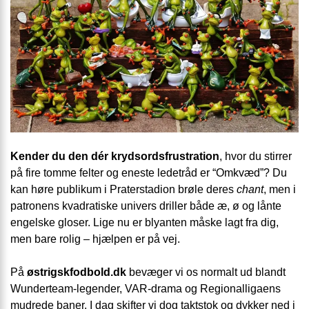
Kender du den dér krydsordsfrustration
, hvor du stirrer
på fire tomme felter og eneste ledetråd er “Omkvæd”? Du
kan høre publikum i Praterstadion brøle deres
chant
, men i
patronens kvadratiske univers driller både æ, ø og lånte
engelske gloser. Lige nu er blyanten måske lagt fra dig,
men bare rolig – hjælpen er på vej.
På
østrigskfodbold.dk
bevæger vi os normalt ud blandt
Wunderteam-legender, VAR-drama og Regionalligaens
mudrede baner. I dag skifter vi dog taktstok og dykker ned i