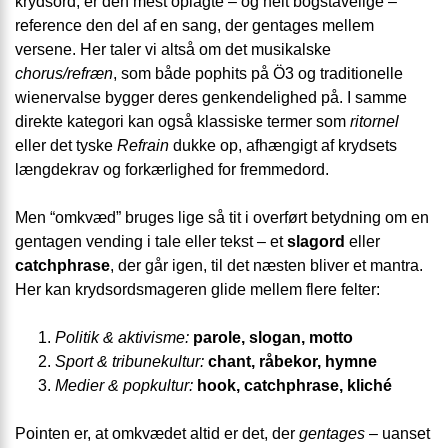
krydsord, er den mest oplagte – og helt bogstavelige –
reference den del af en sang, der gentages mellem
versene. Her taler vi altså om det musikalske
chorus/refræn
, som både pophits på Ö3 og traditionelle
wienervalse bygger deres genkendelighed på. I samme
direkte kategori kan også klassiske termer som
ritornel
eller det tyske
Refrain
dukke op, afhængigt af krydsets
længdekrav og forkærlighed for fremmedord.
Men “omkvæd” bruges lige så tit i overført betydning om en
gentagen vending i tale eller tekst – et
slagord
eller
catchphrase
, der går igen, til det næsten bliver et mantra.
Her kan krydsordsmageren glide mellem flere felter:
Politik & aktivisme:
parole, slogan, motto
Sport & tribunekultur:
chant, råbekor, hymne
Medier & popkultur:
hook, catchphrase, kliché
Pointen er, at omkvædet altid er det, der
gentages
– uanset