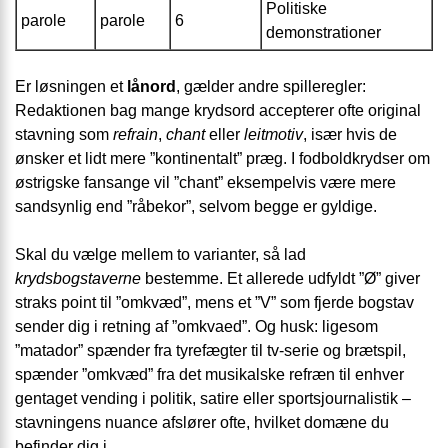
Politiske
parole
parole
6
demonstrationer
Er løsningen et
lånord
, gælder andre spilleregler:
Redaktionen bag mange krydsord accepterer ofte original
stavning som
refrain
,
chant
eller
leitmotiv
, især hvis de
ønsker et lidt mere ”kontinentalt” præg. I fodboldkrydser om
østrigske fansange vil ”chant” eksempelvis være mere
sandsynlig end ”råbekor”, selvom begge er gyldige.
Skal du vælge mellem to varianter, så lad
krydsbogstaverne
bestemme. Et allerede udfyldt ”Ø” giver
straks point til ”omkvæd”, mens et ”V” som fjerde bogstav
sender dig i retning af ”omkvaed”. Og husk: ligesom
”matador” spænder fra tyrefægter til tv-serie og brætspil,
spænder ”omkvæd” fra det musikalske refræn til enhver
gentaget vending i politik, satire eller sportsjournalistik –
stavningens nuance afslører ofte, hvilket domæne du
befinder dig i.