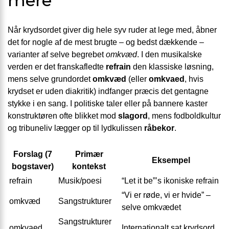
mere
Når krydsordet giver dig hele syv ruder at lege med, åbner
det for nogle af de mest brugte – og bedst dækkende –
varianter af selve begrebet
omkvæd
. I den musikalske
verden er det franskafledte
refrain
den klassiske løs­ning,
mens selve grundordet
omkvæd
(eller
omkvaed
, hvis
krydset er uden diakritik) indfanger præcis det gentagne
stykke i en sang. I politiske taler eller på bannere kaster
konstruktøren ofte blikket mod
slagord
, mens fodbold­kultur
og tribuneliv lægger op til lydkulissen
råbekor
.
Forslag (7
Primær
Eksempel
bogstaver)
kontekst
refrain
Musik/poesi
“Let it be”’s ikoniske refrain
“Vi er røde, vi er hvide” –
omkvæd
Sangstrukturer
selve omkvædet
Sangstrukturer
omkvaed
Internationalt sat krydsord