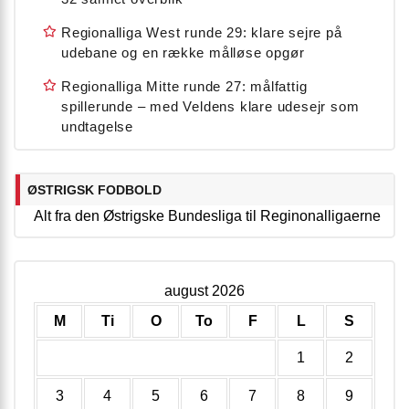
Regionalliga West runde 29: klare sejre på
udebane og en række målløse opgør
Regionalliga Mitte runde 27: målfattig
spillerunde – med Veldens klare udesejr som
undtagelse
ØSTRIGSK FODBOLD
Alt fra den Østrigske Bundesliga til Reginonalligaerne
august 2026
M
Ti
O
To
F
L
S
1
2
3
4
5
6
7
8
9