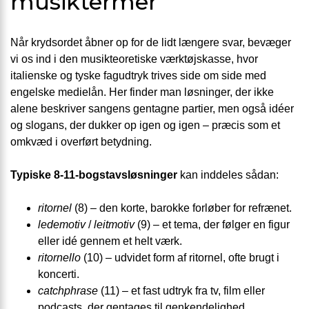
musiktermer
Når krydsordet åbner op for de lidt længere svar, bevæger
vi os ind i den musikteoretiske værktøjskasse, hvor
italienske og tyske fagudtryk trives side om side med
engelske medielån. Her finder man løsninger, der ikke
alene beskriver sangens gentagne partier, men også idéer
og slogans, der dukker op igen og igen – præcis som et
omkvæd i overført betydning.
Typiske 8-11-bogstavsløsninger
kan inddeles sådan:
ritornel
(8) – den korte, barokke forløber for refrænet.
ledemotiv
/
leitmotiv
(9) – et tema, der følger en figur
eller idé gennem et helt værk.
ritornello
(10) – udvidet form af ritornel, ofte brugt i
koncerti.
catchphrase
(11) – et fast udtryk fra tv, film eller
podcasts, der gentages til genkendelighed.