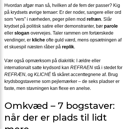
Hvordan afgør man så, hvilken af de fem der passer? Kig
på krydsets øvrige temaer: Er der noder, sangere eller ord
som “vers” i nærheden, peger pilen mod
refræn
. Slår
krydset på politisk satire eller demonstranter, bør
parole
eller
slogan
overvejes. Taler rammen om fortærskede
vendinger, er
kliche
ofte guld værd, mens opsætningen af
et skuespil næsten råber på
replik
.
Vær også opmærksom på diakritik: I ældre eller
internationalt satte krydsord kan
REFRAEN
stå i stedet for
REFRÆN
, og
KLICHÉ
få skåret accenttegnene af. Brug
krydsbogstaverne som pejlemærker – de seks pladser er
faste, men stavningen kan flexe en anelse.
Omkvæd – 7 bogstaver:
når der er plads til lidt