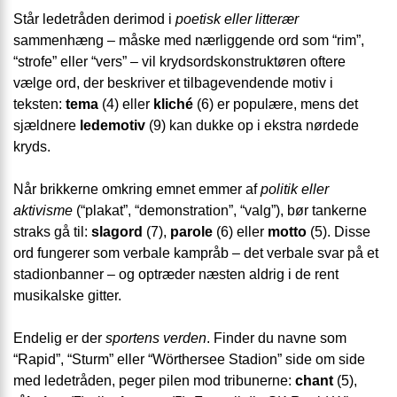
Står ledetråden derimod i
poetisk eller litterær
sammenhæng – måske med nærliggende ord som “rim”,
“strofe” eller “vers” – vil krydsordskonstruktøren oftere
vælge ord, der beskriver et tilbagevendende motiv i
teksten:
tema
(4) eller
kliché
(6) er populære, mens det
sjældnere
ledemotiv
(9) kan dukke op i ekstra nørdede
kryds.
Når brikkerne omkring emnet emmer af
politik eller
aktivisme
(“plakat”, “demonstration”, “valg”), bør tankerne
straks gå til:
slagord
(7),
parole
(6) eller
motto
(5). Disse
ord fungerer som verbale kampråb – det verbale svar på et
stadionbanner – og optræder næsten aldrig i de rent
musikalske gitter.
Endelig er der
sportens verden
. Finder du navne som
“Rapid”, “Sturm” eller “Wörthersee Stadion” side om side
med ledetråden, peger pilen mod tribunerne:
chant
(5),