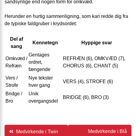
sandsynlige end nogen form for omkvæd.
Herunder en hurtig sammenligning, som kan redde dig fra
de typiske faldgruber i krydsordet:
Del af
Kennetegn
Hyppige svar
sang
Gentages
Omkvæd /
REFRÆN (6), OMKVÆD (7),
ordret,
Refræn
CHORUS (6), CHANT (5)
fængende
Vers /
Nye tekster
VERS (4), STROFE (6)
Strofe
hver gang
Bridge /
Unik
BRIDGE (6), BRO (3)
Bro
overgangsdel
Indlægsnavigation
Medvirkende i Blå
Medvirkende i Twin