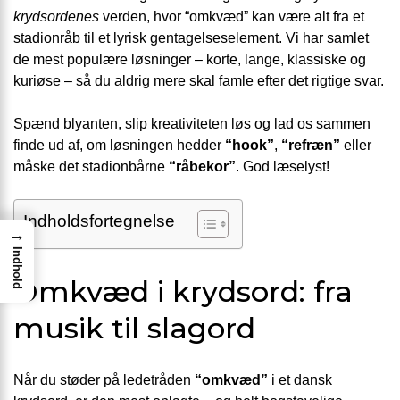
krydsordenes
verden, hvor “omkvæd” kan være alt fra et
stadionråb til et lyrisk gentagelseselement. Vi har samlet
de mest populære løsninger – korte, lange, klassiske og
kuriøse – så du aldrig mere skal famle efter det rigtige svar.
Spænd blyanten, slip kreativiteten løs og lad os sammen
finde ud af, om løsningen hedder
“hook”
,
“refræn”
eller
måske det stadionbårne
“råbekor”
. God læselyst!
Indholdsfortegnelse
→
Indhold
Omkvæd i krydsord: fra
musik til slagord
Når du støder på ledetråden
“omkvæd”
i et dansk