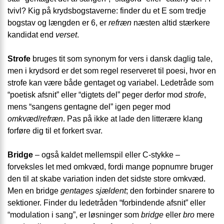
tvivl? Kig på krydsbogstaverne: finder du et E som tredje
bogstav og længden er 6, er
refræn
næsten altid stærkere
kandidat end
verset
.
Strofe
bruges tit som synonym for vers i dansk daglig tale,
men i krydsord er det som regel reserveret til poesi, hvor en
strofe kan være både gentaget og variabel. Ledetråde som
“poetisk afsnit” eller “digtets del” peger derfor mod
strofe
,
mens “sangens gentagne del” igen peger mod
omkvæd
/
refræn
. Pas på ikke at lade den litterære klang
forføre dig til et forkert svar.
Bridge
– også kaldet mellemspil eller C-stykke –
forveksles let med omkvæd, fordi mange popnumre bruger
den til at skabe variation inden det sidste store omkvæd.
Men en bridge
gentages sjældent
; den forbinder snarere to
sektioner. Finder du ledetråden “forbindende afsnit” eller
“modulation i sang”, er løsninger som
bridge
eller
bro
mere