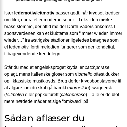
Især
ledemotiv/leitmotiv
passer godt, når krydset kredser
om film, opera eller moderne serier – f.eks. den mørke
brass-stemme, der altid melder Darth Vaders ankomst. I
sportsverdenen kan et klubtema som “Immer wieder, immer
wieder…” fra østrigske stadioner ligeledes betegnes som
et ledemotiv, fordi melodien fungerer som genkendeligt,
tilbagevendende kendetegn.
Står du med et engelsksproget kryds, er
catchphrase
oplagt, mens italienske gloser som
ritornello
oftest dukker
op i klassiske musikkryds. Brug derfor krydsbogstaverne til
at afgøre, om du skal gå barokt (
ritornel/-lo
), wagnersk
(
leitmotiv
) eller popkulturelt (
catchphrase
) – alle er de blot
mere nørdede måder at sige “omkvæd” på.
Sådan aflæser du