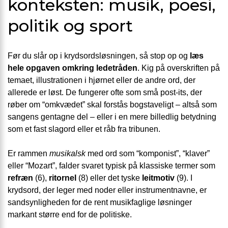
konteksten: musik, poesi,
politik og sport
Før du slår op i krydsordsløsningen, så stop op og
læs
hele opgaven omkring ledetråden
. Kig på overskriften på
temaet, illustrationen i hjørnet eller de andre ord, der
allerede er løst. De fungerer ofte som små post-its, der
røber om “omkvædet” skal forstås bogstaveligt – altså som
sangens gentagne del – eller i en mere billedlig betydning
som et fast slagord eller et råb fra tribunen.
Er rammen
musikalsk
med ord som “komponist”, “klaver”
eller “Mozart”, falder svaret typisk på klassiske termer som
refræn
(6),
ritornel
(8) eller det tyske
leitmotiv
(9). I
krydsord, der leger med noder eller instrumentnavne, er
sandsynligheden for de rent musikfaglige løsninger
markant større end for de politiske.