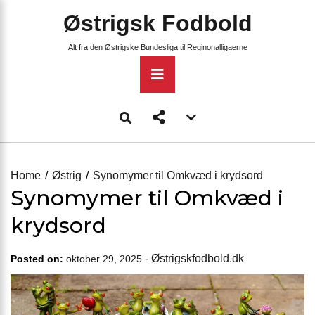
Skip
Østrigsk Fodbold
to
content
Alt fra den Østrigske Bundesliga til Reginonalligaerne
Primary
Menu
Account
menu
toggle
Home
Østrig
Synomymer til Omkvæd i krydsord
Synomymer til Omkvæd i
krydsord
-
Østrigskfodbold.dk
Posted on:
oktober 29, 2025