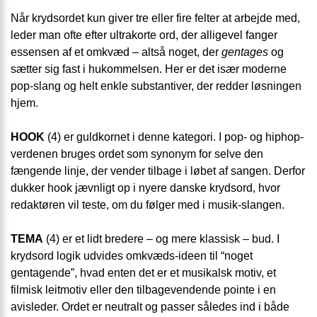
Når krydsordet kun giver tre eller fire felter at arbejde med,
leder man ofte efter ultrakorte ord, der alligevel fanger
essensen af et omkvæd – altså noget, der
gentages
og
sætter sig fast i hukommelsen. Her er det især moderne
pop-slang og helt enkle substantiver, der redder løsningen
hjem.
HOOK
(4) er guldkornet i denne kategori. I pop- og hiphop-
verdenen bruges ordet som synonym for selve den
fængende linje, der vender tilbage i løbet af sangen. Derfor
dukker hook jævnligt op i nyere danske krydsord, hvor
redaktøren vil teste, om du følger med i musik-slangen.
TEMA
(4) er et lidt bredere – og mere klassisk – bud. I
krydsord logik udvides omkvæds-ideen til “noget
gentagende”, hvad enten det er et musikalsk motiv, et
filmisk leitmotiv eller den tilbagevendende pointe i en
avisleder. Ordet er neutralt og passer således ind i både