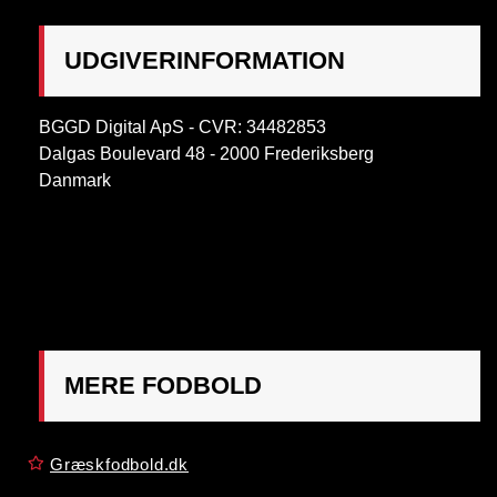
UDGIVERINFORMATION
BGGD Digital ApS - CVR: 34482853
Dalgas Boulevard 48 - 2000 Frederiksberg
Danmark
OBS:
Henvendelse på adressen ikke muligt. Post
mærkes "Att: Østrigsk Fodbold"
MERE FODBOLD
Græskfodbold.dk