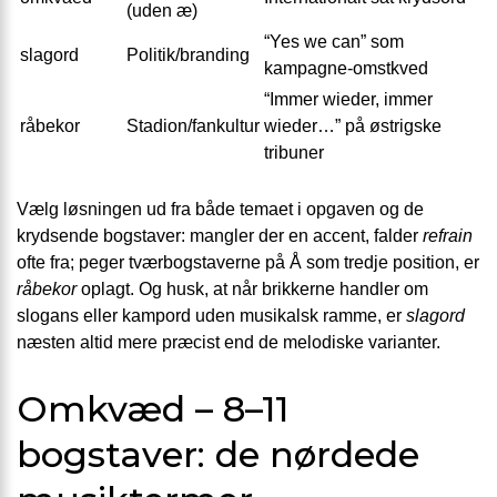
(uden æ)
“Yes we can” som
slagord
Politik/branding
kampagne-omstkved
“Immer wieder, immer
råbekor
Stadion/fankultur
wieder…” på øst­rigske
tribuner
Vælg løsningen ud fra både temaet i opgaven og de
krydsende bogstaver: mangler der en accent, falder
refrain
ofte fra; peger tværbogstaverne på Å som tredje position, er
råbekor
oplagt. Og husk, at når brikkerne handler om
slogans eller kampord uden musikalsk ramme, er
slagord
næsten altid mere præcist end de melodiske varianter.
Omkvæd – 8–11
bogstaver: de nørdede