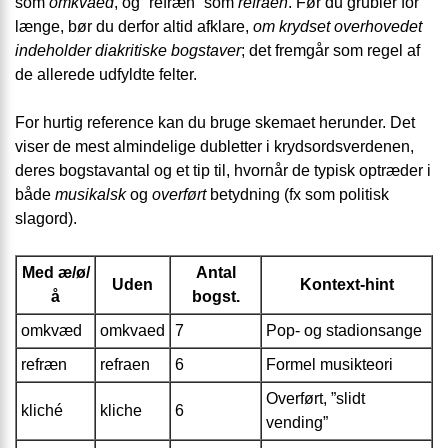
som
omkvaed
, og ”refræn” som
refraen
. Før du grubler for
længe, bør du derfor altid afklare,
om krydset overhovedet
indeholder diakritiske bogstaver
; det fremgår som regel af
de allerede udfyldte felter.
For hurtig reference kan du bruge skemaet herunder. Det
viser de mest almindelige dubletter i krydsordsverdenen,
deres bogstavantal og et tip til, hvornår de typisk optræder i
både
musikalsk
og
overført
betydning (fx som politisk
slagord).
Med æ/ø/
Antal
Uden
Kontext-hint
å
bogst.
omkvæd
omkvaed
7
Pop- og stadion­sange
refræn
refraen
6
Formel musikteori
Overført, ”slidt
kliché
kliche
6
vending”