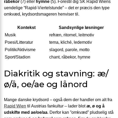
råbekor
(7) eller
hymne
(5). Forestil dig SK Rapid Wiens
uendelige “Rapid-Viertelstunde” – det er præcis den type
omkvæd, krydsordsmageren henviser til.
Kontekst
Sandsynlige løsninger
Musik
refræn, ritornel, leitmotiv
Poesi/Litteratur
tema, kliché, ledemotiv
Politik/Aktivisme
slagord, parole, motto
Sport/Stadion
chant, råbekor, hymne
Diakritik og stavning: æ/
ø/å, oe/ae og lånord
Mange danske krydsord – også dem der handler om alt fra
Rapid Wien
til Austrias fankultur – lader blot
æ, ø og å
udskifte med ae/oe/aa
. Derfor kan ”omkvæd” pludselig stå