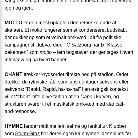
sangteksten, på tribunen eller i det budskab, der repeteres
igen og igen.
MOTTO
er den mest oplagte i den retoriske ende af
skalaen. Et motto fungerer som et kondenseret budskab,
der dukker op som et verbalt omkvæd i alt fra politiske
kampagner til klubværdier. FC Salzburg har fx “Klasse
bekennen” som
motto
– fem bogstaver, der gentages i hvert
interview og på hvert banner.
CHANT
trækker krydsordet direkte ned på stadion. Ordet
dækker de rytmiske råb, som fans gentager sekvens efter
sekvens: “Rapid, Rapid, ha-ha-ha!” I en østrigsk kontekst
vil et “chant” ofte blive ført an af en
Capo
i kurven, og
strukturen svarer til et musikalsk omkvæd med klar call-
and-response.
HYMNE
lander midt mellem salme og fankultur. Klubber
som
Sturm Graz
har deres egen klubhymne, der spilles før