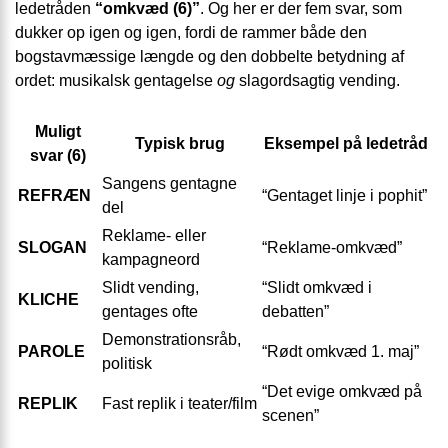
ledetråden
“omkvæd (6)”
. Og her er der fem svar, som
dukker op igen og igen, fordi de rammer både den
bogstavmæssige længde og den dobbelte betydning af
ordet: musikalsk gentagelse
og
slagordsagtig vending.
Muligt
Typisk brug
Eksempel på ledetråd
svar (6)
Sangens gentagne
REFRÆN
“Gentaget linje i pophit”
del
Reklame- eller
SLOGAN
“Reklame-omkvæd”
kampagneord
Slidt vending,
“Slidt omkvæd i
KLICHE
gentages ofte
debatten”
Demonstrationsråb,
PAROLE
“Rødt omkvæd 1. maj”
politisk
“Det evige omkvæd på
REPLIK
Fast replik i teater/film
scenen”