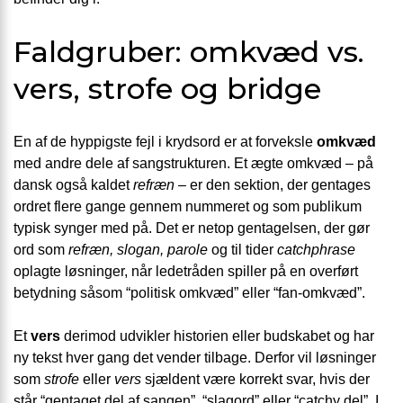
Faldgruber: omkvæd vs.
vers, strofe og bridge
En af de hyppigste fejl i krydsord er at forveksle
omkvæd
med andre dele af sangstrukturen. Et ægte omkvæd – på
dansk også kaldet
refræn
– er den sektion, der gentages
ordret flere gange gennem nummeret og som publikum
typisk synger med på. Det er netop gentagelsen, der gør
ord som
refræn, slogan, parole
og til tider
catchphrase
oplagte løsninger, når ledetråden spiller på en overført
betydning såsom “politisk omkvæd” eller “fan-omkvæd”.
Et
vers
derimod udvikler historien eller budskabet og har
ny tekst hver gang det vender tilbage. Derfor vil løsninger
som
strofe
eller
vers
sjældent være korrekt svar, hvis der
står “gentaget del af sangen”, “slagord” eller “catchy del”. I