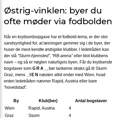
Østrig-vinklen: byer du
ofte møder via fodbolden
Når en krydsordsopgave har et fodbold-tema, er der stor
sandsynlighed for, at løsningen gemmer sig i de byer, der
huser de mest kendte østrigske klubber. I ledetråden kan
der stå
“Sturm-hjemsted”
,
“RB-arena”
eller blot klubbens
navn – og så er nøglen naturligvis byen. Får du krydsende
bogstaver som
G R A _
, bør tankerne straks gå til Sturm
Graz, mens
_ I E N
næsten altid ender med Wien, hvad
enten ledetråden nævner Rapid, Austria eller bare
“hovedstad”.
By
Klub(ber)
Antal bogstaver
Wien
Rapid, Austria
4
Graz
Sturm
4