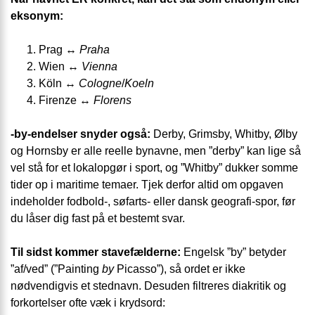
eksonym:
Prag ↔
Praha
Wien ↔
Vienna
Köln ↔
Cologne
/
Koeln
Firenze ↔
Florens
-by-endelser snyder også:
Derby, Grimsby, Whitby, Ølby
og Hornsby er alle reelle bynavne, men ”derby” kan lige så
vel stå for et lokalopgør i sport, og ”Whitby” dukker somme
tider op i maritime temaer. Tjek derfor altid om opgaven
indeholder fodbold-, søfarts- eller dansk geografi-spor, før
du låser dig fast på et bestemt svar.
Til sidst kommer stavefælderne:
Engelsk ”by” betyder
”af/ved” (”Painting
by
Picasso”), så ordet er ikke
nødvendigvis et stednavn. Desuden filtreres diakritik og
forkortelser ofte væk i krydsord: