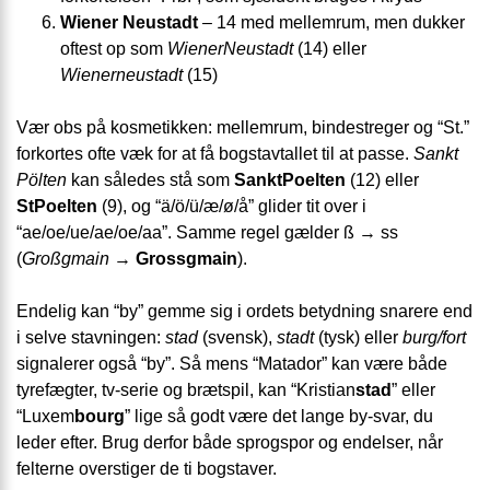
Wiener Neustadt
– 14 med mellemrum, men dukker
oftest op som
WienerNeustadt
(14) eller
Wienerneustadt
(15)
Vær obs på kosmetikken: mellemrum, bindestreger og “St.”
forkortes ofte væk for at få bogstavtallet til at passe.
Sankt
Pölten
kan således stå som
SanktPoelten
(12) eller
StPoelten
(9), og “ä/ö/ü/æ/ø/å” glider tit over i
“ae/oe/ue/ae/oe/aa”. Samme regel gælder ß → ss
(
Großgmain
→
Grossgmain
).
Endelig kan “by” gemme sig i ordets betydning snarere end
i selve stavningen:
stad
(svensk),
stadt
(tysk) eller
burg/fort
signalerer også “by”. Så mens “Matador” kan være både
tyrefægter, tv-serie og brætspil, kan “Kristian
stad
” eller
“Luxem
bourg
” lige så godt være det lange by-svar, du
leder efter. Brug derfor både sprogspor og endelser, når
felterne overstiger de ti bogstaver.