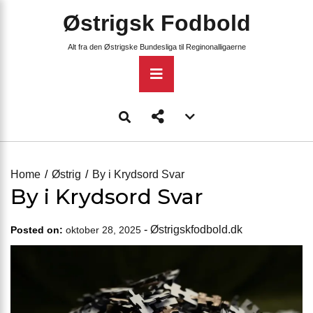
Skip
Østrigsk Fodbold
to
content
Alt fra den Østrigske Bundesliga til Reginonalligaerne
Primary
Menu
Account
menu
toggle
Home
Østrig
By i Krydsord Svar
By i Krydsord Svar
-
Østrigskfodbold.dk
Posted on:
oktober 28, 2025