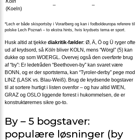
Köln
–
–
(Koeln)
*Lech er både skisportsby i Vorarlberg og kan i fodboldeuropa referere til
polske Lech Poznań – to ekstra hints, hvis krydsets tema er sport.
Husk altid at tjekke
diakritik-fælder
: Ø, Ä, Ö og Ü ryger ofte
ud af krydsord, så
Köln
bliver KOLN, mens “Wörgl” (5) kan
dukke op som WOERGL. Overvej også den
overførte
brug
af “by”: Er ledetråden “Beethoven-by” kan svaret være
BONN, og er der sportstema, kan “Tyroler-derby” pege mod
LINZ (LASK vs. Blau-Weiß). Brug de krydsende bogstaver
til at sortere hurtigt i listen ovenfor – og hav altid WIEN,
GRAZ og OSLO liggende forrest i hukommelsen, de er
konstruktørernes sikre go-to.
By – 5 bogstaver:
populære løsninger (by