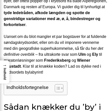
byer, der oftest popper op i krydsord fra både Alperegionen,
Danmark og resten af Europa. Vi guider dig til lynhurtigt at
tyde ledetråden, afkode længden og spotte de
genstridige variationer med æ, ø, å, bindestreger og
forkortelser
.
Uanset om du blot mangler et par bogstaver for at fuldende
søndagskrydsordet, eller om du vil imponere vennerne
med din geografiske superhukommelse, så får du her
det
definitive overblik
– fra ultrakorte svar som
Ulm
og
Ely
til
maratonløsninger som
Frederiksberg
og
Wiener
→
Neustadt
. Klar til at knække koden? Lad os dykke ned i
Indhold
krydsordets bylabyrint!
Indholdsfortegnelse
Sådan knækker du ’by’ i