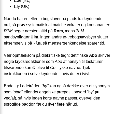
Ede (NL)
Ely (UK)
Når du har én eller to bogstaver på plads fra krydsende
ord, så prøv systematisk at matche vokaler og konsonanter:
R?M
peger næsten altid på
Rom
, mens
?LM
sandsynliggør
Ulm
. Ingen andre to-trebogstavsbyer slutter
-lm
eksempelvis på
, så mønstergenkendelse sparer tid.
Vær opmærksom på diakritiske tegn: det finske
Åbo
skriver
nogle krydsredaktioner som
Abo
af hensyn til tastaturer;
tilsvarende kan
Ø
blive til
Oe
i tyske navne. Tjek
instruktionen i selve krydsordet, hvis du er i tvivl.
Endelig: Ledetråden
“by”
kan også dække over et synonym
som
“stad”
eller det engelske præpositionsord “by” (=
ved/af), så hvis ingen korte navne passer, overvej den
sproglige bagdør, før du river flere hår ud.