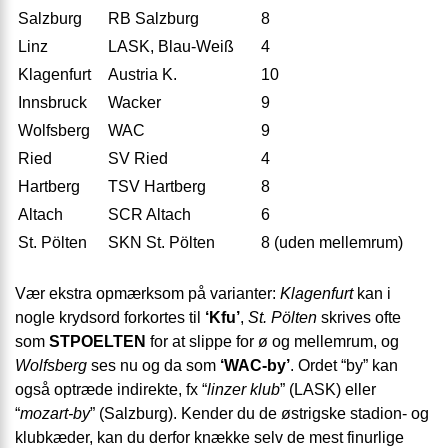
Salzburg
RB Salzburg
8
Linz
LASK, Blau-Weiß
4
Klagenfurt
Austria K.
10
Innsbruck
Wacker
9
Wolfsberg
WAC
9
Ried
SV Ried
4
Hartberg
TSV Hartberg
8
Altach
SCR Altach
6
St. Pölten
SKN St. Pölten
8 (uden mellemrum)
Vær ekstra opmærksom på varianter:
Klagenfurt
kan i
nogle krydsord forkortes til
‘Kfu’
,
St. Pölten
skrives ofte
som
STPOELTEN
for at slippe for ø og mellemrum, og
Wolfsberg
ses nu og da som
‘WAC-by’
. Ordet “by” kan
også optræde indirekte, fx “
linzer klub
” (LASK) eller
“
mozart-by
” (Salzburg). Kender du de østrigske stadion- og
klubkæder, kan du derfor knække selv de mest finurlige