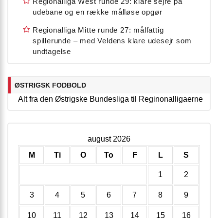
Regionalliga West runde 29: klare sejre på
udebane og en række målløse opgør
Regionalliga Mitte runde 27: målfattig
spillerunde – med Veldens klare udesejr som
undtagelse
ØSTRIGSK FODBOLD
Alt fra den Østrigske Bundesliga til Reginonalligaerne
august 2026
M
Ti
O
To
F
L
S
1
2
3
4
5
6
7
8
9
10
11
12
13
14
15
16