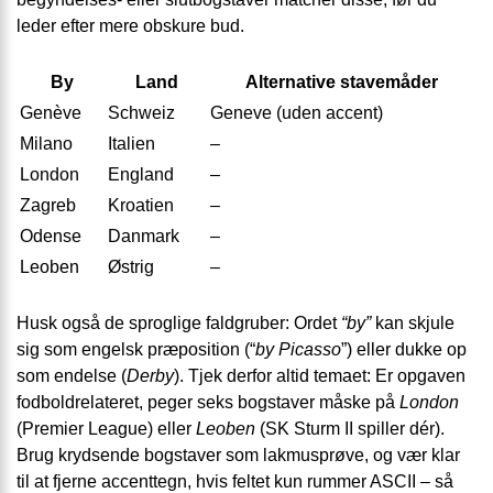
leder efter mere obskure bud.
By
Land
Alternative stavemåder
Genève
Schweiz
Geneve (uden accent)
Milano
Italien
–
London
England
–
Zagreb
Kroatien
–
Odense
Danmark
–
Leoben
Østrig
–
Husk også de sproglige faldgruber: Ordet
“by”
kan skjule
sig som engelsk præposition (“
by Picasso
”) eller dukke op
som endelse (
Derby
). Tjek derfor altid temaet: Er opgaven
fodboldrelateret, peger seks bogstaver måske på
London
(Premier League) eller
Leoben
(SK Sturm II spiller dér).
Brug krydsende bogstaver som lakmusprøve, og vær klar
til at fjerne accenttegn, hvis feltet kun rummer ASCII – så