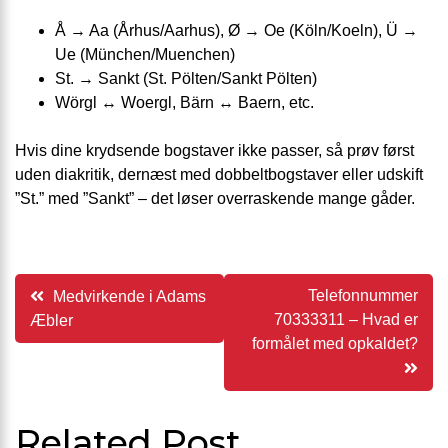
Å → Aa (Århus/Aarhus), Ø → Oe (Köln/Koeln), Ü →
Ue (München/Muenchen)
St. → Sankt (St. Pölten/Sankt Pölten)
Wörgl ↔ Woergl, Bärn ↔ Baern, etc.
Hvis dine krydsende bogstaver ikke passer, så prøv først
uden diakritik, dernæst med dobbeltbogstaver eller udskift
”St.” med ”Sankt” – det løser overraskende mange gåder.
Indlægsnavigation
Telefonnummer
Medvirkende i Adams
70333311 – Hvad er
Æbler
formålet med opkaldet?
Related Post