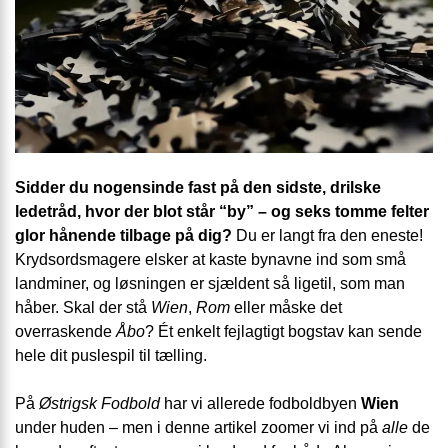
Sidder du nogensinde fast på den sidste, drilske
ledetråd, hvor der blot står “by” – og seks tomme felter
glor hånende tilbage på dig?
Du er langt fra den eneste!
Krydsordsmagere elsker at kaste bynavne ind som små
landminer, og løsningen er sjældent så ligetil, som man
håber. Skal der stå
Wien
,
Rom
eller måske det
overraskende
Åbo
? Ét enkelt fejlagtigt bogstav kan sende
hele dit puslespil til tælling.
På
Østrigsk Fodbold
har vi allerede fodboldbyen
Wien
under huden – men i denne artikel zoomer vi ind på
alle
de