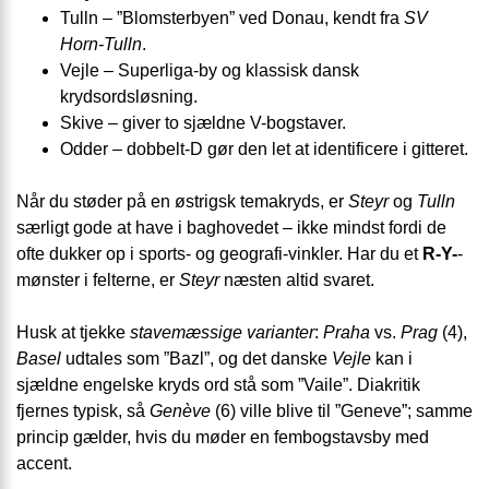
Tulln – ”Blomsterbyen” ved Donau, kendt fra
SV
Horn-Tulln
.
Vejle – Superliga-by og klassisk dansk
krydsordsløsning.
Skive – giver to sjældne V-bogstaver.
Odder – dobbelt-D gør den let at identificere i gitteret.
Når du støder på en østrigsk temakryds, er
Steyr
og
Tulln
særligt gode at have i baghovedet – ikke mindst fordi de
ofte dukker op i sports- og geografi-vinkler. Har du et
R-Y-
-
mønster i felterne, er
Steyr
næsten altid svaret.
Husk at tjekke
stavemæssige varianter
:
Praha
vs.
Prag
(4),
Basel
udtales som ”Bazl”, og det danske
Vejle
kan i
sjældne engelske kryds ord stå som ”Vaile”. Diakritik
fjernes typisk, så
Genève
(6) ville blive til ”Geneve”; samme
princip gælder, hvis du møder en fembogstavsby med
accent.