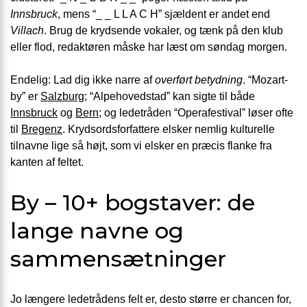
Innsbruck
, mens “_ _ L L A C H” sjældent er andet end
Villach
. Brug de krydsende vokaler, og tænk på den klub
eller flod, redaktøren måske har læst om søndag morgen.
Endelig: Lad dig ikke narre af
overført betydning
. “Mozart-
by” er
Salzburg
; “Alpehovedstad” kan sigte til både
Innsbruck
og
Bern
; og ledetråden “Operafestival” løser ofte
til
Bregenz
. Krydsordsforfattere elsker nemlig kulturelle
tilnavne lige så højt, som vi elsker en præcis flanke fra
kanten af feltet.
By – 10+ bogstaver: de
lange navne og
sammensætninger
Jo længere ledetrådens felt er, desto større er chancen for,