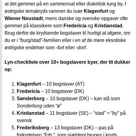
at det gemmer på en
sam­mensat
eller diakritisk tung by. I
østrigske tema­kryds rammer du især
Klagenfurt
og
Wiener Neustadt
, mens danske og svenske opgaver ofte
gemmer på klassikere som
Fredericia
og
Kristianstad
.
Brug derfor de krydsende bogstaver til hurtigt at afgøre, om
du er i “burg/stad”-familien eller i en af de mere eksotiske
østrigske endelser som
-furt
eller
-dorf
.
Lyn-checkliste over 10+ bogstavers byer, der tit dukker
op:
Klagenfurt
– 10 bogstaver (AT)
Fredericia
– 10 bogstaver (DK)
Sønderborg
– 10 bogstaver (DK) – kan stå som
Sonderborg
uden “ø”
Kristianstad
– 11 bogstaver (SE) – “stad” = “by” på
svensk
Frederiksberg
– 13 bogstaver (DK) – pas på
forkortelsen “Frb.”, som sjældent bruges i kryds