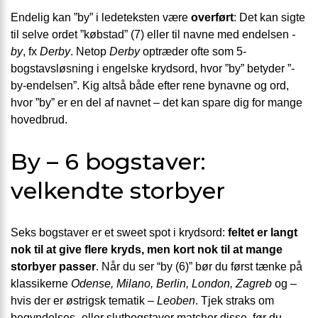
Endelig kan ”by” i ledeteksten være
overført
: Det kan sigte
til selve ordet ”købstad” (7) eller til navne med endelsen
-
by
, fx
Derby
. Netop
Derby
optræder ofte som 5-
bogstavsløsning i engelske krydsord, hvor ”by” betyder ”-
by-endelsen”. Kig altså både efter rene bynavne og ord,
hvor ”by” er en del af navnet – det kan spare dig for mange
hovedbrud.
By – 6 bogstaver:
velkendte storbyer
Seks bogstaver er et sweet spot i krydsord:
feltet er langt
nok til at give flere kryds, men kort nok til at mange
storbyer passer
. Når du ser “by (6)” bør du først tænke på
klassikerne
Odense, Milano, Berlin, London, Zagreb
og –
hvis der er østrigsk tematik –
Leoben
. Tjek straks om
begyndelses- eller slutbogstaver matcher disse, før du