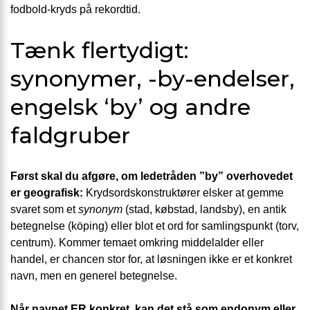
fodbold-kryds på rekordtid.
Tænk flertydigt:
synonymer, -by-endelser,
engelsk ‘by’ og andre
faldgruber
Først skal du afgøre, om ledetråden ”by” overhovedet
er geografisk:
Krydsordskonstruktører elsker at gemme
svaret som et
synonym
(stad, købstad, landsby), en antik
betegnelse (köping) eller blot et ord for samlingspunkt (torv,
centrum). Kommer temaet omkring middelalder eller
handel, er chancen stor for, at løsningen ikke er et konkret
navn, men en generel betegnelse.
Når navnet ER konkret, kan det stå som endonym eller