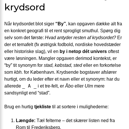
krydsord
Når krydsordet blot siger
“By”
, kan opgaven dække alt fra
en konkret geografi til et rent sprogligt smuthul. Spørg dig
selv som det første:
Hvad antyder resten af krydsordet?
Er
der et temafelt (fx østrigsk fodbold, nordiske hovedstæder
eller historiske slag), vil en
by i netop dét univers
oftest
være løsningen. Mangler opgaven derimod kontekst, er
“by” tit synonym for
stad, købstad, sted
eller en forkortelse
som
kbh.
for København. Krydsende bogstaver afslører
hurtigt, om du leder efter et navn eller et synonym: har du
_ A _
allerede
i et tre-felt, er
Åbo
eller
Ulm
mere
sandsynligt end “stad”.
Brug en hurtig
tjekliste
til at sortere i mulighederne:
Længde:
Tæl felterne – det skærer listen ned fra
Rom til Frederiksberg.