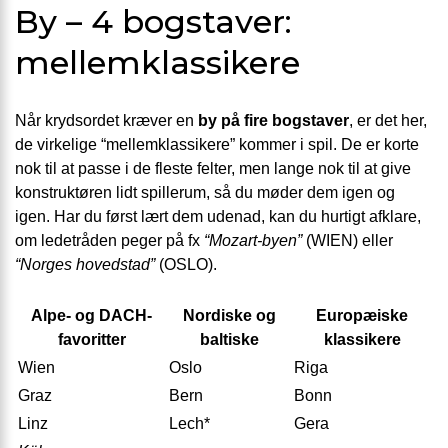
By – 4 bogstaver:
mellemklassikere
Når krydsordet kræver en
by på fire bogstaver
, er det her,
de virkelige “mellemklassikere” kommer i spil. De er korte
nok til at passe i de fleste felter, men lange nok til at give
konstruktøren lidt spillerum, så du møder dem igen og
igen. Har du først lært dem udenad, kan du hurtigt afklare,
om ledetråden peger på fx
“Mozart-byen”
(WIEN) eller
“Norges hovedstad”
(OSLO).
Alpe- og DACH-
Nordiske og
Europæiske
favoritter
baltiske
klassikere
Wien
Oslo
Riga
Graz
Bern
Bonn
Linz
Lech*
Gera