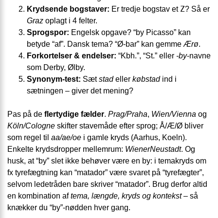
Z
Krydsende bogstaver:
Er tredje bogstav et
? Så er
Graz
oplagt i 4 felter.
Sprogspor:
Engelsk opgave? “by Picasso” kan
betyde “af”. Dansk tema? “Ø-bar” kan gemme
Ærø
.
Forkortelser & endelser:
“Kbh.”, “St.” eller
-by
-navne
som Derby, Ølby.
Synonym-test:
Sæt
stad
eller
købstad
ind i
sætningen – giver det mening?
Pas på de
flertydige fælder
.
Prag/Praha
,
Wien/Vienna
og
Köln/Cologne
skifter stavemåde efter sprog; Å/Æ/Ø bliver
som regel til
aa/ae/oe
i gamle kryds (Aarhus, Koeln).
Enkelte krydsdropper mellemrum:
WienerNeustadt
. Og
husk, at “by” slet ikke behøver være en by: i temakryds om
fx tyrefægtning kan “matador” være svaret på “tyrefægter”,
selvom ledetråden bare skriver “matador”. Brug derfor altid
en kombination af
tema, længde, kryds og kontekst
– så
knækker du “by”-nødden hver gang.