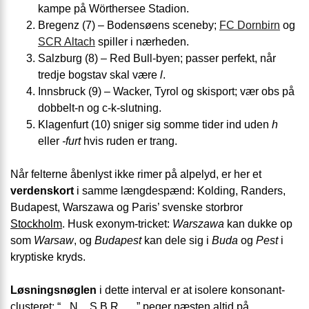
kampe på Wörthersee Stadion.
Bregenz (7) – Bodensøens sceneby;
FC Dornbirn
og
SCR Altach
spiller i nærheden.
Salzburg (8) – Red Bull-byen; passer perfekt, når
tredje bogstav skal være
l
.
Innsbruck (9) – Wacker, Tyrol og skisport; vær obs på
dobbelt-n og c-k-slutning.
Klagenfurt (10) sniger sig somme tider ind uden
h
eller
-furt
hvis ruden er trang.
Når felterne åbenlyst ikke rimer på alpelyd, er her et
verdenskort
i samme længdespænd: Kolding, Randers,
Budapest, Warszawa og Paris’ svenske storbror
Stockholm
. Husk exonym-tricket:
Warszawa
kan dukke op
som
Warsaw
, og
Budapest
kan dele sig i
Buda
og
Pest
i
kryptiske kryds.
Løsningsnøglen
i dette interval er at isolere konsonant-
clusteret: “_ N _ S B R _ _” peger næsten altid på