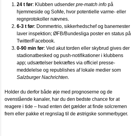
24 t før
: Klubben udsender
pre-match info
på
hjemmeside og SoMe, hvor potentielle varme- eller
regn­protokoller nævnes.
6-3 t før
: Dommer­trio, sikkerhedschef og banemester
laver inspektion; ØFB/Bundesliga poster en status på
Twitter/Facebook.
0-90 min før
: Ved akut torden eller skybrud gives der
stadionat­besked og push-notifikationer i klubbens
app; udsættelser bekræftes via officiel presse­
meddelelse og republishes af lokale medier som
Salzburger Nachrichten
.
Holder du derfor både øje med prognoserne og de
ovenstående kanaler, har du den bedste chance for at
reagere i tide – hvad enten det gælder at finde solcremen
frem eller pakke et regnslag til de østrigske sommerbyger.