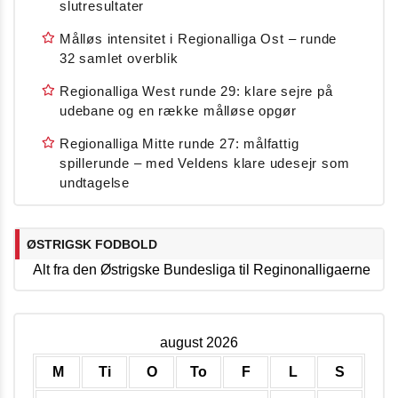
slutresultater
Målløs intensitet i Regionalliga Ost – runde
32 samlet overblik
Regionalliga West runde 29: klare sejre på
udebane og en række målløse opgør
Regionalliga Mitte runde 27: målfattig
spillerunde – med Veldens klare udesejr som
undtagelse
ØSTRIGSK FODBOLD
Alt fra den Østrigske Bundesliga til Reginonalligaerne
august 2026
M
Ti
O
To
F
L
S