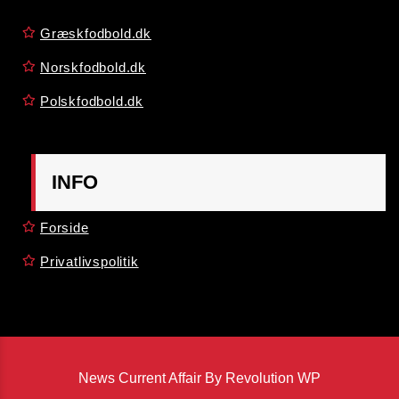
Græskfodbold.dk
Norskfodbold.dk
Polskfodbold.dk
INFO
Forside
Privatlivspolitik
News Current Affair By Revolution WP