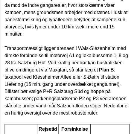
da mod de indre gangarealer, hvor storskærme viser
kampen, mens groundsmen arbejder med drænet. Husk at
banestormsikring og lynafledere betyder, at kampene kun
afbrydes, hvis lyn er under 10 km væk i mere end 15
minutter.
Transportmæssigt ligger arenaen i Wals-Siezenheim med
direkte forbindelse til motorvej A1 og lokalbusserne 1, 8 og
28 fra Salzburg Hbf. Ved kraftig nedbør kan bustrafikken
blive omdirigeret via Maxglan, så planlæg et
Plan B
:
taxapool ved Klessheimer Allee eller
S-Bahn
til station
Liefering (15 min. gang under overdækket gangtunnel).
Bilister bør vælge P+R Salzburg Süd og hoppe på
kampbussen; parkeringspladserne P2 og P3 ved arenaen
står ofte under vand, når Salzach-floden stiger. Nedenfor er
en hurtig oversigt over de mest robuste ruter:
Rejsetid
Forsinkelse