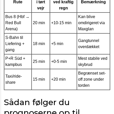
Rute
i tørt
ved kraftig
Bemærkning
vejr
regn
Bus 8 (Hbf →
Kan blive
Red Bull
20 min
+10-15 min
omdirigeret via
Arena)
Maxglan
S-Bahn til
Gangtunnel
Liefering +
18 min
+5 min
overdækket
gang
P+R Süd +
Mest stabile ved
25 min
+0-5 min
kampbus
skybrud
Begrænset set-
Taxi/ride-
15 min
+20 min
off zone under
share
torden
Sådan følger du
prognoserne op til