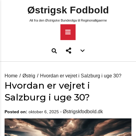
Skip
Østrigsk Fodbold
to
content
Alt fra den Østrigske Bundesliga til Reginonalligaerne
Primary
Menu
Account
menu
toggle
Home
Østrig
Hvordan er vejret i Salzburg i uge 30?
Hvordan er vejret i
Salzburg i uge 30?
-
Østrigskfodbold.dk
Posted on:
oktober 6, 2025