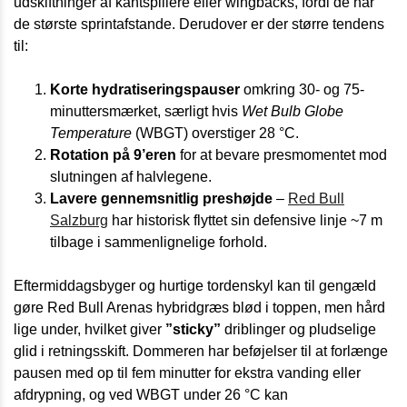
udskiftninger af kantspillere eller wingbacks, fordi de har
de største sprint­afstande. Derudover er der større tendens
til:
Korte hydratiseringspauser
omkring 30- og 75-
minutters­mærket, særligt hvis
Wet Bulb Globe
Temperature
(WBGT) overstiger 28 °C.
Rotation på 9’eren
for at bevare presmomentet mod
slutningen af halvlegene.
Lavere gennemsnitlig preshøjde
–
Red Bull
Salzburg
har historisk flyttet sin defensive linje ~7 m
tilbage i sammenlignelige forhold.
Eftermiddagsbyger og hurtige torden­skyl kan til gengæld
gøre Red Bull Arenas hybridgræs blød i toppen, men hård
lige under, hvilket giver
”sticky”
driblinger og pludselige
glid i retnings­skift. Dommeren har beføjelser til at forlænge
pausen med op til fem minutter for ekstra vanding eller
afdrypning, og ved WBGT under 26 °C kan