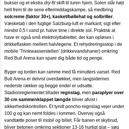
bukser og et ekstra
dry-fit
skift til turen hjem. Solen står højt
helt frem til de sene eftermiddagskampe, så medbring
solcreme (faktor 30+), kasket/bøllehat og solbriller
.
Væsketab i den fugtige Salzburg-luft er markant; sigt efter
mindst 0,5 l vand pr. halve time i direkte sol. Praktisk at
have er også små elektrolyttabletter, der kan opløses i
drikkeflasken mellem halvlegene. Et rehydreringsstop i de
mobile ‘Trinkwasserstellen’ (drikkevandshaner) omkring
Red Bull Arena kan spare dig både tid og penge.
Byger og torden kan ramme med få minutters varsel. Red
Bull Arena er delvist overdækket, men langsidernes
nederste rækker og begge ender er udsatte.
Stadionreglementet tillader
regnslag
, men
paraplyer over
30 cm sammenklappet længde
bliver afvist i
sikkerhedskontrollen. Et tyndt poncho-regnslag vejer under
100 g og kan nemt foldes i lommen. Overvej også
vandtætte poser til mobil og billet. Får banen et skybrud,
bliver betonen omkring sektioner 13-16 hurtigt glat – søg