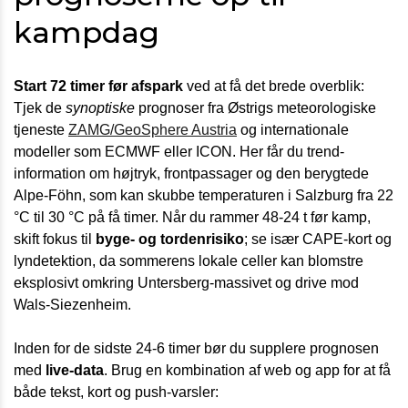
kampdag
Start 72 timer før afspark
ved at få det brede overblik:
Tjek de
synoptiske
prognoser fra Østrigs meteorologiske
tjeneste
ZAMG/GeoSphere Austria
og internationale
modeller som ECMWF eller ICON. Her får du trend-
information om højtryk, frontpassager og den berygtede
Alpe-Föhn, som kan skubbe temperaturen i Salzburg fra 22
°C til 30 °C på få timer. Når du rammer 48-24 t før kamp,
skift fokus til
byge- og tordenrisiko
; se især CAPE-kort og
lyn­detektion, da sommerens lokale celler kan blomstre
eksplosivt omkring Untersberg-massivet og drive mod
Wals-Siezenheim.
Inden for de sidste 24-6 timer bør du supplere prognosen
med
live-data
. Brug en kombination af web og app for at få
både tekst, kort og push-varsler: