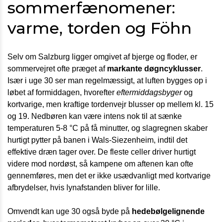
sommerfænomener:
varme, torden og Föhn
Selv om Salzburg ligger omgivet af bjerge og floder, er
sommervejret ofte præget af
markante døgncyklusser
.
Især i uge 30 ser man regelmæssigt, at luften bygges op i
løbet af formiddagen, hvorefter
eftermiddagsbyger
og
kortvarige, men kraftige tordenvejr blusser op mellem kl. 15
og 19. Nedbøren kan være intens nok til at sænke
temperaturen 5-8 °C på få minutter, og slagregnen skaber
hurtigt pytter på banen i Wals-Siezenheim, indtil det
effektive dræn tager over. De fleste celler driver hurtigt
videre mod nordøst, så kampene om aftenen kan ofte
gennemføres, men det er ikke usædvanligt med kortvarige
afbrydelser, hvis lynafstanden bliver for lille.
Omvendt kan uge 30 også byde på
hedebølgelignende