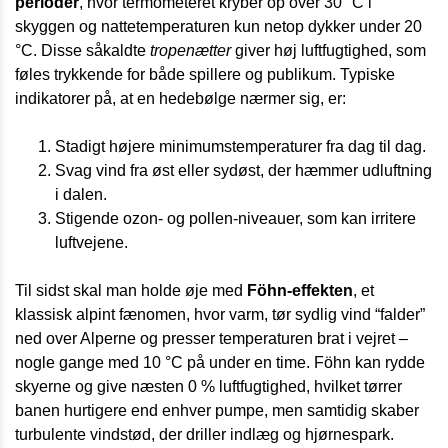
perioder
, hvor termometeret kryber op over 30 °C i
skyggen og nattetemperaturen kun netop dykker under 20
°C. Disse såkaldte
tropenætter
giver høj luftfugtighed, som
føles trykkende for både spillere og publikum. Typiske
indikatorer på, at en hedebølge nærmer sig, er:
Stadigt højere minimumstemperaturer fra dag til dag.
Svag vind fra øst eller sydøst, der hæmmer udluftning
i dalen.
Stigende ozon- og pollen-niveauer, som kan irritere
luftvejene.
Til sidst skal man holde øje med
Föhn-effekten
, et
klassisk alpint fænomen, hvor varm, tør sydlig vind “falder”
ned over Alperne og presser temperaturen brat i vejret –
nogle gange med 10 °C på under en time. Föhn kan rydde
skyerne og give næsten 0 % luftfugtighed, hvilket tørrer
banen hurtigere end enhver pumpe, men samtidig skaber
turbulente vindstød, der driller indlæg og hjørnespark.