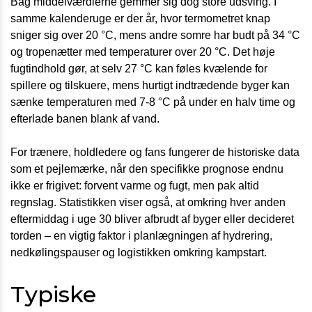
Bag middelværdierne gemmer sig dog store udsving. I
samme kalenderuge er der år, hvor termometret knap
sniger sig over 20 °C, mens andre somre har budt på 34 °C
og tropenætter med temperaturer over 20 °C. Det høje
fugtindhold gør, at selv 27 °C kan føles kvælende for
spillere og tilskuere, mens hurtigt indtrædende byger kan
sænke temperaturen med 7-8 °C på under en halv time og
efterlade banen blank af vand.
For trænere, holdledere og fans fungerer de historiske data
som et pejlemærke, når den specifikke prognose endnu
ikke er frigivet: forvent varme og fugt, men pak altid
regnslag. Statistikken viser også, at omkring hver anden
eftermiddag i uge 30 bliver afbrudt af byger eller decideret
torden – en vigtig faktor i planlægningen af hydrering,
nedkølingspauser og logistikken omkring kampstart.
Typiske