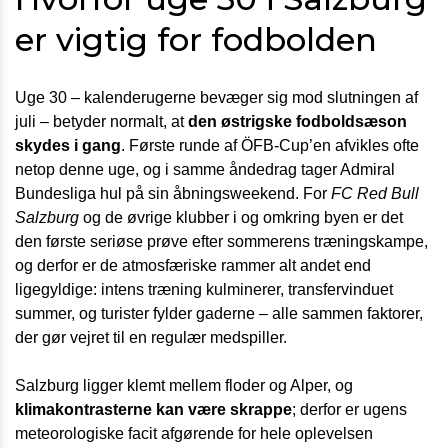
er vigtig for fodbolden
Uge 30 – kalenderugerne bevæger sig mod slutningen af
juli – betyder normalt, at
den østrigske fodboldsæson
skydes i gang
. Første runde af ÖFB-Cup’en afvikles ofte
netop denne uge, og i samme åndedrag tager Admiral
Bundesliga hul på sin åbningsweekend. For
FC Red Bull
Salzburg
og de øvrige klubber i og omkring byen er det
den første seriøse prøve efter sommerens træningskampe,
og derfor er de atmosfæriske rammer alt andet end
ligegyldige: intens træning kulminerer, transfervinduet
summer, og turister fylder gaderne – alle sammen faktorer,
der gør vejret til en regulær medspiller.
Salzburg ligger klemt mellem floder og Alper, og
klimakontrasterne kan være skrappe
; derfor er ugens
meteorologiske facit afgørende for hele oplevelsen