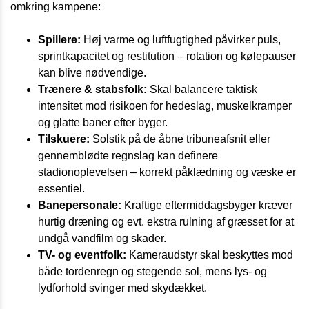
omkring kampene:
Spillere:
Høj varme og luftfugtighed påvirker puls,
sprintkapacitet og restitution – rotation og kølepauser
kan blive nødvendige.
Trænere & stabsfolk:
Skal balancere taktisk
intensitet mod risikoen for hedeslag, muskelkramper
og glatte baner efter byger.
Tilskuere:
Solstik på de åbne tribuneafsnit eller
gennemblødte regnslag kan definere
stadionoplevelsen – korrekt påklædning og væske er
essentiel.
Banepersonale:
Kraftige eftermiddagsbyger kræver
hurtig dræning og evt. ekstra rulning af græsset for at
undgå vandfilm og skader.
TV- og eventfolk:
Kameraudstyr skal beskyttes mod
både tordenregn og stegende sol, mens lys- og
lydforhold svinger med skydækket.