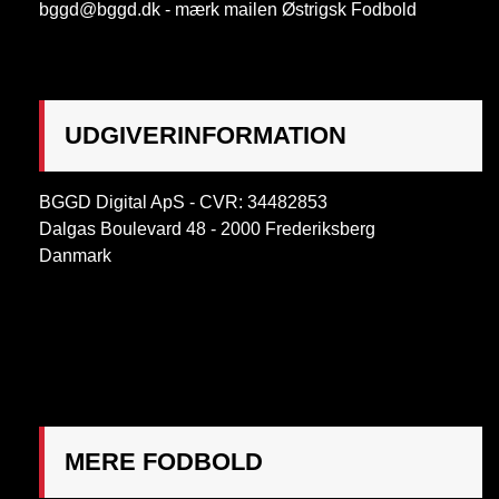
bggd@bggd.dk
- mærk mailen Østrigsk Fodbold
UDGIVERINFORMATION
BGGD Digital ApS - CVR: 34482853
Dalgas Boulevard 48 - 2000 Frederiksberg
Danmark
OBS:
Henvendelse på adressen ikke muligt. Post
mærkes "Att: Østrigsk Fodbold"
MERE FODBOLD