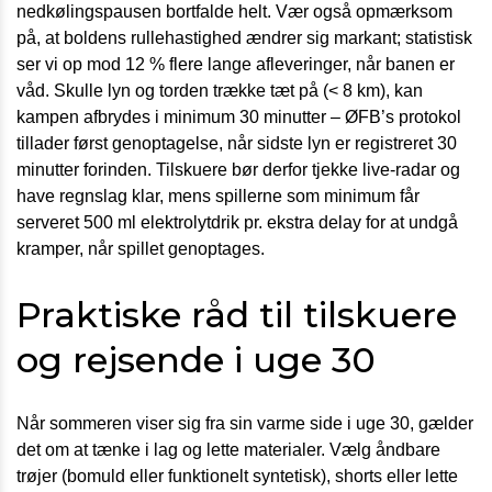
nedkølingspausen bortfalde helt. Vær også opmærksom
på, at boldens rullehastighed ændrer sig markant; statistisk
ser vi op mod 12 % flere lange afleveringer, når banen er
våd. Skulle lyn og torden trække tæt på (< 8 km), kan
kampen afbrydes i minimum 30 minutter – ØFB’s protokol
tillader først genoptagelse, når sidste lyn er registreret 30
minutter forinden. Tilskuere bør derfor tjekke live-radar og
have regnslag klar, mens spillerne som minimum får
serveret 500 ml elektrolytdrik pr. ekstra delay for at undgå
kramper, når spillet genoptages.
Praktiske råd til tilskuere
og rejsende i uge 30
Når sommeren viser sig fra sin varme side i uge 30, gælder
det om at tænke i lag og lette materialer. Vælg åndbare
trøjer (bomuld eller funktionelt syntetisk), shorts eller lette