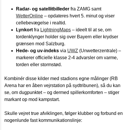
Radar- og satellitbilleder
fra ZAMG samt
WetterOnline
– opdateres hvert 5. minut og viser
celle­bevægelse i realtid.
Lynkort
fra
LightningMaps
– ideelt til at se, om
torden­klynger holder sig over Bayern eller krydser
grænsen mod Salzburg.
Hede- og uv-indeks
via
UWZ
(Unwetterzentrale) –
markerer officielle klasse 2-4 advarsler om varme,
torden eller stormstød.
Kombinér disse kilder med stadions egne målinger (RB
Arena har en åben vejrstation på syd­tribunen), så du kan
se, om dugpunktet – og dermed spiller­komforten – stiger
markant op mod kampstart.
Skulle vejret true afviklingen, følger klubber og forbund en
nogenlunde fast kommunikationslinje: