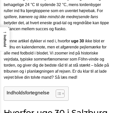
behagelige 24 °C til sydende 32 °C, mens tordenbyger
ruller ind fra bjergtoppene som en uventet højrebak. For
spillere, trænere og ikke mindst de medrejsende fans
betyder det, at hvert eneste grad-tal og regndråbe kan tippe
balancen mellem succes og fiasko.
→
Indhold
I denne artikel dykker vi ned i, hvorfor
uge 30
ikke blot er
endnu en kalendernote, men et afgørende pejlemærke for
alle med fodbold i blodet. Vi zoomer ind på historiske
vejrdata, typiske sommerfænomener som Föhn-vinde og
torden, og giver dig de bedste råd til at stå stærkt – både på
tribunen og i planlægningen af rejsen. Er du klar til at lade
vejret blive din tolvte mand? Så læs med!
Indholdsfortegnelse
Hvorfor uge 30 i Salzburg