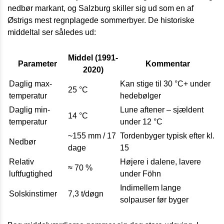
nedbør markant, og Salzburg skiller sig ud som en af
Østrigs mest regnplagede sommerbyer. De historiske
middeltal ser således ud:
Middel (1991-
Parameter
Kommentar
2020)
Daglig max-
Kan stige til 30 °C+ under
25 °C
temperatur
hedebølger
Daglig min-
Lune aftener – sjældent
14 °C
temperatur
under 12 °C
~155 mm / 17
Tordenbyger typisk efter kl.
Nedbør
dage
15
Relativ
Højere i dalene, lavere
≈ 70 %
luftfugtighed
under Föhn
Indimellem lange
Solskinstimer
7,3 t/døgn
solpauser før byger