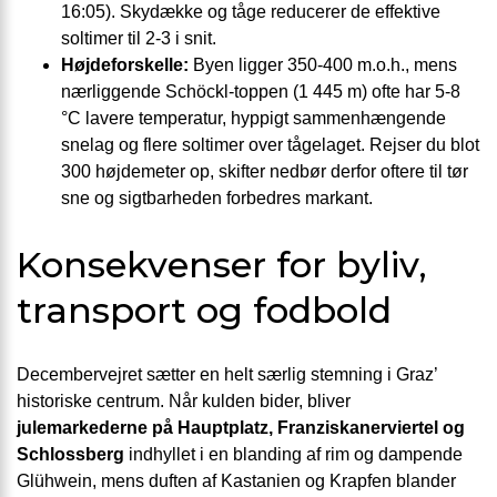
16:05). Skydække og tåge reducerer de effektive
soltimer til 2-3 i snit.
Højde­forskelle:
Byen ligger 350-400 m.o.h., mens
nærliggende Schöckl-toppen (1 445 m) ofte har 5-8
°C lavere temperatur, hyppigt sammenhængende
snelag og flere soltimer over tågelaget. Rejser du blot
300 højdemeter op, skifter nedbør derfor oftere til tør
sne og sigtbarheden forbedres markant.
Konsekvenser for byliv,
transport og fodbold
Decembervejret sætter en helt særlig stemning i Graz’
historiske centrum. Når kulden bider, bliver
julemarkederne på Hauptplatz, Franziskanerviertel og
Schlossberg
indhyllet i en blanding af rim og dampende
Glühwein, mens duften af Kastanien og Krapfen blander