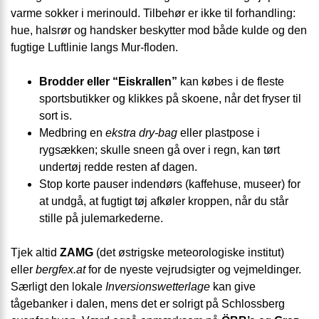
varme sokker i merinould. Tilbehør er ikke til forhandling:
hue, halsrør og handsker beskytter mod både kulde og den
fugtige Luftlinie langs Mur-floden.
Brodder eller “Eiskrallen”
kan købes i de fleste
sportsbutikker og klikkes på skoene, når det fryser til
sort is.
Medbring en
ekstra dry-bag
eller plastpose i
rygsækken; skulle sneen gå over i regn, kan tørt
undertøj redde resten af dagen.
Stop korte pauser indendørs (kaffehuse, museer) for
at undgå, at fugtigt tøj afkøler kroppen, når du står
stille på julemarkederne.
Tjek altid
ZAMG
(det østrigske meteorologiske institut)
eller
bergfex.at
for de nyeste vejrudsigter og vejmeldinger.
Særligt den lokale
Inversionswetterlage
kan give
tågebanker i dalen, mens det er solrigt på Schlossberg