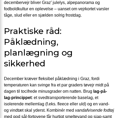
decembervejr bliver Graz’ julelys, alpepanorama og
fodboldkultur en oplevelse – uanset om vejrkortet varsler
tåge, slud eller en sjælden solrig frostdag.
Praktiske råd:
Påklædning,
planlægning og
sikkerhed
December kræver fleksibel påklædning i Graz, fordi
temperaturen kan svinge fra et par graders tøvejr midt på
dagen til tocifrede minusgrader om natten. Brug
lag-på-
lag-princippet
: et svedtransporterende baselag, et
isolerende mellemlag (f.eks. fleece eller uld) og en vand-
og vindtæt skal yderst. Kombinér med
vandafvisende fodtøj
med god sål-fortovene får hurtigt smeltevand og sjap-samt