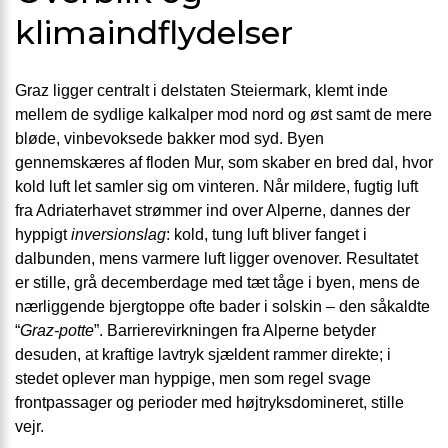
klimaindflydelser
Graz ligger centralt i delstaten Steiermark, klemt inde
mellem de sydlige kalkalper mod nord og øst samt de mere
bløde, vinbevoksede bakker mod syd. Byen
gennemskæres af floden Mur, som skaber en bred dal, hvor
kold luft let samler sig om vinteren. Når mildere, fugtig luft
fra Adriaterhavet strømmer ind over Alperne, dannes der
hyppigt
inversionslag
: kold, tung luft bliver fanget i
dalbunden, mens varmere luft ligger ovenover. Resultatet
er stille, grå decemberdage med tæt tåge i byen, mens de
nærliggende bjergtoppe ofte bader i solskin – den såkaldte
“
Graz-potte
”. Barrierevirkningen fra Alperne betyder
desuden, at kraftige lavtryk sjældent rammer direkte; i
stedet oplever man hyppige, men som regel svage
frontpassager og perioder med højtryksdomineret, stille
vejr.