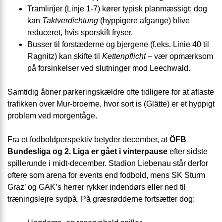
Tramlinjer (Linje 1-7) kører typisk planmæssigt; dog
kan
Taktverdichtung
(hyppigere afgange) blive
reduceret, hvis sporskift fryser.
Busser til forstæderne og bjergene (f.eks. Linie 40 til
Ragnitz) kan skifte til
Kettenpflicht
– vær opmærksom
på forsinkelser ved slutninger mod Leechwald.
Samtidig åbner parkeringskældre ofte tidligere for at aflaste
trafikken over Mur-broerne, hvor sort is (Glätte) er et hyppigt
problem ved morgentåge.
Fra et fodboldperspektiv betyder december, at
ÖFB
Bundesliga og 2. Liga er gået i vinterpause
efter sidste
spillerunde i midt-december. Stadion Liebenau står derfor
oftere som arena for events end fodbold, mens SK Sturm
Graz’ og GAK’s herrer rykker indendørs eller ned til
træningslejre sydpå. På græsrødderne fortsætter dog: