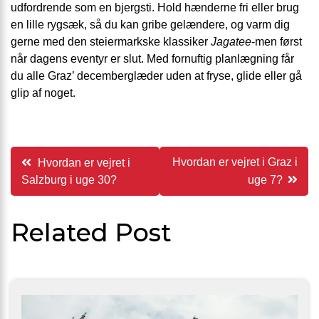
udfordrende som en bjergsti. Hold hænderne fri eller brug
en lille rygsæk, så du kan gribe gelændere, og varm dig
gerne med den steiermarkske klassiker
Jagatee
-men først
når dagens eventyr er slut. Med fornuftig planlægning får
du alle Graz’ decemberglæder uden at fryse, glide eller gå
glip af noget.
Indlægsnavigation
Hvordan er vejret i Graz i
Hvordan er vejret i
Salzburg i uge 30?
uge 7?
Related Post