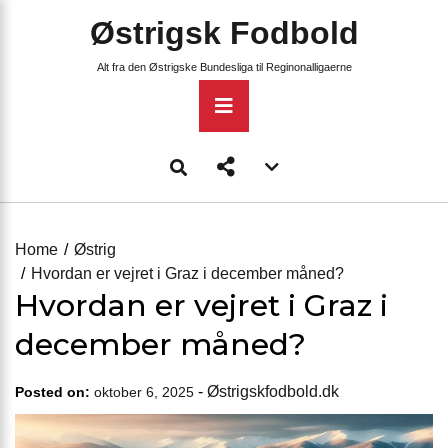
Skip
Østrigsk Fodbold
to
content
Alt fra den Østrigske Bundesliga til Reginonalligaerne
Primary
Menu
Account
menu
toggle
Home
Østrig
Hvordan er vejret i Graz i december måned?
Hvordan er vejret i Graz i
december måned?
-
Østrigskfodbold.dk
Posted on:
oktober 6, 2025