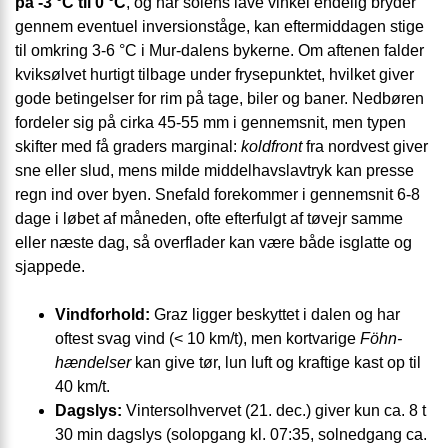
på -3 °C til 0 °C
, og når solens lave vinkel endelig bryder
gennem eventuel inversions­tåge, kan eftermiddagen stige
til omkring 3-6 °C i Mur-dalens bykerne. Om aftenen falder
kviksølvet hurtigt tilbage under frysepunktet, hvilket giver
gode betingelser for rim på tage, biler og baner. Nedbøren
fordeler sig på cirka 45-55 mm i gennemsnit, men typen
skifter med få graders marginal:
koldfront
fra nordvest giver
sne eller slud, mens milde middelhavs­lavtryk kan presse
regn ind over byen. Snefald forekommer i gennemsnit 6-8
dage i løbet af måneden, ofte efterfulgt af tøvejr samme
eller næste dag, så overflader kan være både isglatte og
sjappede.
Vindforhold:
Graz ligger beskyttet i dalen og har
oftest svag vind (< 10 km/t), men kortvarige
Föhn-
hændelser
kan give tør, lun luft og kraftige kast op til
40 km/t.
Dagslys:
Vintersolhvervet (21. dec.) giver kun ca. 8 t
30 min dagslys (solopgang kl. 07:35, solnedgang ca.