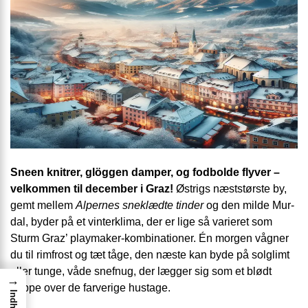
Sneen knitrer, glöggen damper, og fodbolde flyver –
velkommen til december i Graz!
Østrigs næststørste by,
gemt mellem
Alpernes sneklædte tinder
og den milde Mur-
dal, byder på et vinterklima, der er lige så varieret som
Sturm Graz’ playmaker-kombinationer. Én morgen vågner
du til rimfrost og tæt tåge, den næste kan byde på solglimt
eller tunge, våde snefnug, der lægger sig som et blødt
→
tæppe over de farverige hustage.
Indhold