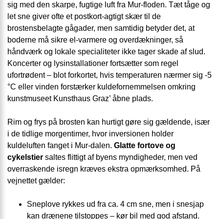
sig med den skarpe, fugtige luft fra Mur-floden. Tæt tåge og
let sne giver ofte et postkort-agtigt skær til de
brostensbelagte gågader, men samtidig betyder det, at
boderne må sikre el-varmere og overdækninger, så
håndværk og lokale specialiteter ikke tager skade af slud.
Koncerter og lysinstallationer fortsætter som regel
ufortrødent – blot forkortet, hvis temperaturen nærmer sig ‑5
°C eller vinden forstærker kuldefornemmelsen omkring
kunstmuseet Kunsthaus Graz’ åbne plads.
Rim og frys på brosten kan hurtigt gøre sig gældende, især
i de tidlige morgentimer, hvor inversionen holder
kuldeluften fanget i Mur-dalen.
Glatte fortove og
cykelstier
saltes flittigt af byens myndigheder, men ved
overraskende isregn kræves ekstra opmærksomhed. På
vejnettet gælder:
Sneplove rykkes ud fra ca. 4 cm sne, men i snesjap
kan drænene tilstoppes – kør bil med god afstand.