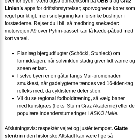
ovenfor byen. Værd også opmærksom på
ÖBB’s
og
Graz
Linien’s
apps for driftsforstyrrelser; sporvognene kører som
regel punktligt, men snefygning kan forsinke buslinjer i
forstæderne. Rejser du i bil, så medbring snekæder:
motorvejen A9 over Pyhrn-passet kan få kæde-påbud med
kort varsel.
Planlæg bjergudflugter (Schöckl, Stuhleck) om
formiddagen, når solvinklen stadig giver lidt varme og
sneen er fast.
I selve byen er en gåtur langs Mur-promenaden
smukkest, når gadelygterne tændes ved 16-tiden-tag
refleks med, da cyklisterne deler stien.
Vil du se regional fodboldtræning, så vælg baner
med kunstgræs (f.eks.
Sturm Graz
Akademie) eller de
populære indendørsturneringer i
ASKÖ Halle
.
Afslutningsvis: respektér vejret og justér tempoet.
Glatte
stentrin
i den historiske Altstadt kan være lige så