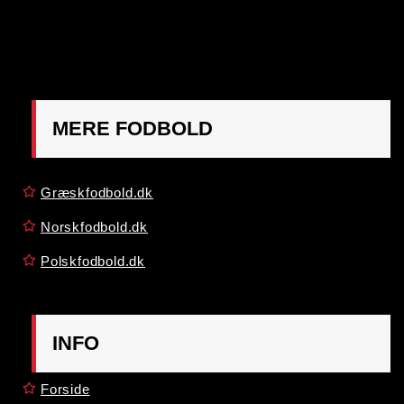
OBS:
Henvendelse på adressen ikke muligt. Post
mærkes "Att: Østrigsk Fodbold"
MERE FODBOLD
Græskfodbold.dk
Norskfodbold.dk
Polskfodbold.dk
INFO
Forside