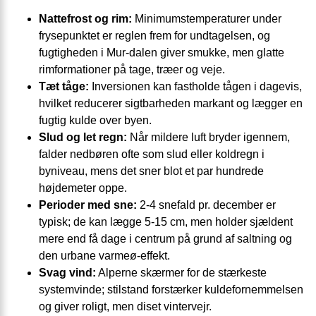
Nattefrost og rim:
Minimumstemperaturer under
frysepunktet er reglen frem for undtagelsen, og
fugtigheden i Mur-dalen giver smukke, men glatte
rimformationer på tage, træer og veje.
Tæt tåge:
Inversionen kan fastholde tågen i dagevis,
hvilket reducerer sigtbarheden markant og lægger en
fugtig kulde over byen.
Slud og let regn:
Når mildere luft bryder igennem,
falder nedbøren ofte som slud eller koldregn i
byniveau, mens det sner blot et par hundrede
højdemeter oppe.
Perioder med sne:
2-4 snefald pr. december er
typisk; de kan lægge 5-15 cm, men holder sjældent
mere end få dage i centrum på grund af saltning og
den urbane varmeø-effekt.
Svag vind:
Alperne skærmer for de stærkeste
systemvinde; stilstand forstærker kuldefornemmelsen
og giver roligt, men diset vintervejr.