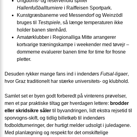
Ungdoms- og reservehold spiller
Hallenfußballturniere
i Raiffeisen Sportpark.
Kunstgræsbanerne ved Messendorf og Weinzödl
bruges til
Testspiele
, så længe temperaturen ikke
holder banen stenhård.
Amatørklubber i Regionalliga Mitte arrangerer
kortvarige træningskampe i weekender med tøvejr –
dommerne evaluerer banen time for time for frosne
pletter.
Desuden rykker mange fans ind i indendørs
Futsal-ligaer
,
hvor Graz traditionelt har stærke universitets- og klubhold.
Samlet set er byen godt forberedt på vinterens prøvelser,
men et par praktiske tiltag gør hverdagen lettere:
brodder
eller skridsikre såler
til byvandringen, lidt ekstra rejsetid til
sporvogns-skift, og tidlig billetkøb til indendørs
fodboldturneringer, der hurtigt melder udsolgt i juledagene.
Med planlægning og respekt for det omskiftelige