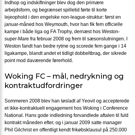
Indhop og indskiftninger blev dog den primære
arbejdsform, og begrænset spilletid førte til korte
lejeophold i den engelske non-league-struktur: først en
januar-måned hos Weymouth, hvor han fik fem officielle
kampe i både liga og FA Trophy, dernæst hos Weston-
super-Mare fra februar 2008 og frem til sæsonslutningen. I
Weston fandt han bedre rytme og scorede fem gange i 14
ligakampe, blandt andet et tidligt dobbeltbrag, der sikrede
point mod daværende førerhold.
Woking FC – mål, nedrykning og
kontraktudfordringer
Sommeren 2008 blev han løsladt af Yeovil og accepterede
et ikke-kontraktuelt engagement hos Woking i Conference
National. Hans gode indledning forvandlede aftalen til fuld
kontrakt måneden efter, og i januar 2009 satte manager
Phil Gilchrist en offentligt kendt frikøbsklausul på 250.000