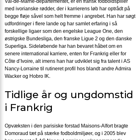
Val-de-Marne-departementet, er en fransk fodboldspiller
med ivorianske rødder, der i karrierens løb har optrådt på
begge fløje såvel som helt fremme i angrebet. Han har søgt
udfordringer i flere lande og har samlet erfaring i så
forskellige ligaer som den engelske League One, den
østrigske Bundesliga, den franske Ligue 2 og den danske
Superliga. Sideløbende har han bevaret håbet om en
senere international karriere, enten for Frankrig eller for
Côte d’Ivoire, alt imens han har udviklet sig fra talent i AS
Nancy-Lorraine til rutineret profil hos blandt andre Admira
Wacker og Hobro IK.
Tidlige år og ungdomstid
i Frankrig
Opvæksten i den parisiske forstad Maisons-Alfort bragte
Domoraud tæt på stærke fodboldmiljøer, og i 2005 blev