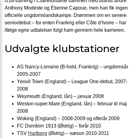
U18-samling i Clairefontaine sammen med blandt andre
Anthony Modeste og Étienne Capoue, men han fik ingen
officielle ungdomslandskampe. Drømmen om en senere
seniordebut – for enten Frankrig eller Côte d’Ivoire – har
ifølge egne udtalelser fulgt ham gennem hele karrieren.
Udvalgte klubstationer
AS Nancy-Lorraine (B-hold, Frankrig) – ungdomsår
2005-2007
Yeovil Town (England) – League One-debut, 2007-
2008
Weymouth (England, lån) – januar 2008
Weston-super-Mare (England, lån) – februar til maj
2008
Woking (England) – 2008-2009 og efterår 2009
FC Dornbirn 1913 (Østrig) – forår 2010
TSV
Hartberg
(Østrig) – sæson 2010-2011