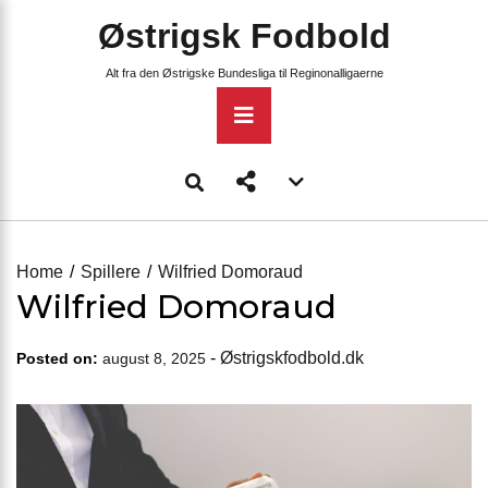
Skip
Østrigsk Fodbold
to
content
Alt fra den Østrigske Bundesliga til Reginonalligaerne
Primary
Menu
Account
menu
toggle
Home
Spillere
Wilfried Domoraud
Wilfried Domoraud
-
Østrigskfodbold.dk
Posted on:
august 8, 2025