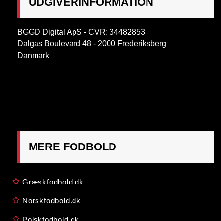
UDGIVERINFORMATION
BGGD Digital ApS - CVR: 34482853
Dalgas Boulevard 48 - 2000 Frederiksberg
Danmark
OBS:
Henvendelse på adressen ikke muligt. Post
mærkes "Att: Østrigsk Fodbold"
MERE FODBOLD
Græskfodbold.dk
Norskfodbold.dk
Polskfodbold.dk