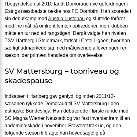
I begyndelsen af 2010 fandt Domoraud nye udfordringer i
Østrigs næstbedste række hos FC Dornbirn. Han scorede i
sin debutkamp mod
Austria Lustenau
og sluttede foråret
med fire mål på omtrent femten optrædener, men klubben
måtte en tur ned ad rangstigen. Derpå valgte han rivalen
TSV Hartberg i Steiermark, fortsat i Erste Ligaen, hvor han
særligt udmærkede sig med målgivende afleveringer i en
sæson, der primært handlede om overlevelse.
SV Mattersburg – topniveau og
skadespause
Indsatsen i Hartberg gav genlyd, og inden 2011/12-
sæsonen rykkede Domoraud til SV Mattersburg i den
østrigske Bundesliga. Han debuterede i første runde mod
SC Magna Wiener Neustadt og var fast inventar frem til en
abdominalskade i november. Fraværet trak ud, og den
følgende sæson tilbragte han hovedsagelig på