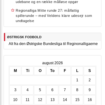
udebane og en række målløse opgør
Regionalliga Mitte runde 27: målfattig
spillerunde – med Veldens klare udesejr som
undtagelse
ØSTRIGSK FODBOLD
Alt fra den Østrigske Bundesliga til Reginonalligaerne
august 2026
M
Ti
O
To
F
L
S
1
2
3
4
5
6
7
8
9
10
11
12
13
14
15
16