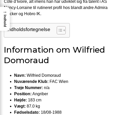
Côte d’Ivoire, alt imens han har udviklet sig fra talent i AS
Nancy-Lorraine til rutineret profil hos blandt andre Admira
→
Wacker og Hobro IK.
Indhold
Indholdsfortegnelse
Information om Wilfried
Domoraud
Navn:
Wilfried Domoraud
Nuværende Klub:
FAC Wien
Trøje Nummer:
n/a
Position:
Angriber
Højde:
183 cm
Vægt:
87.0 kg
Fødselsdato:
18/08-1988