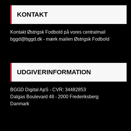
KONTAKT
Kontakt Østrigsk Fodbold på vores centralmail
bggd@bggd.dk
- mærk mailen Østrigsk Fodbold
UDGIVERINFORMATION
BGGD Digital ApS - CVR: 34482853
Dalgas Boulevard 48 - 2000 Frederiksberg
Danmark
OBS:
Henvendelse på adressen ikke muligt. Post
mærkes "Att: Østrigsk Fodbold"