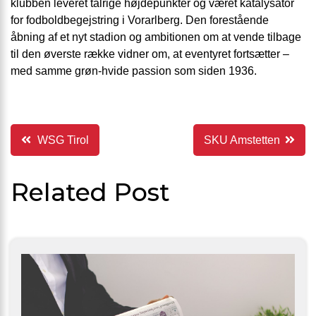
klubben leveret talrige højdepunkter og været katalysator
for fodboldbegejstring i Vorarlberg. Den forestående
åbning af et nyt stadion og ambitionen om at vende tilbage
til den øverste række vidner om, at eventyret fortsætter –
med samme grøn-hvide passion som siden 1936.
Indlægsnavigation
WSG Tirol
SKU Amstetten
Related Post