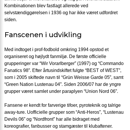
Kombinationen blev fastlagt allerede ved
selvstændiggørelsen i 1936 og har ikke været udfordret
siden.
Fanscenen i udvikling
Med indtoget i prof-fodbold omkring 1994 opstod et
organiseret og højlydt fanmiljø. De første officielle
grupperinger var “Wir Vorarlberger” (1997) og “Commando
Fanatics 98”. Efter årtusindskiftet fulgte “BEST of WEST”,
som i 2005 skiftede navn til “Grün Weisse Garde 05”, samt
“Green Nation Lustenau 04”. Siden 2006/07 har de yngre
grupper været samlet under paraplyen “Union Nord 06”.
Fansene er kendt for farverige tifoer, pyroteknik og talrige
away-ture. Uofficielle grupper som “Anti-Heros”, “Lustenau
Devils 06” og “Nordfront” har alle bidraget med
koreografier, fanbusser og stamgæster til klubaftener.