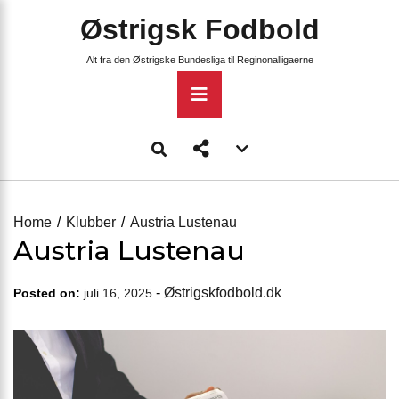
Skip
Østrigsk Fodbold
to
content
Alt fra den Østrigske Bundesliga til Reginonalligaerne
Primary
Menu
Account
menu
toggle
Home
Klubber
Austria Lustenau
Austria Lustenau
-
Østrigskfodbold.dk
Posted on:
juli 16, 2025