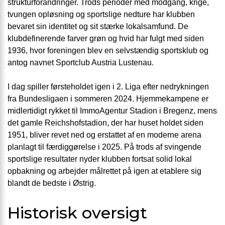
strukturforandringer. Trods perioder med modgang, krige,
tvungen opløsning og sportslige nedture har klubben
bevaret sin identitet og sit stærke lokalsamfund. De
klubdefinerende farver grøn og hvid har fulgt med siden
1936, hvor foreningen blev en selvstændig sportsklub og
antog navnet Sportclub Austria Lustenau.
I dag spiller førsteholdet igen i 2. Liga efter nedrykningen
fra Bundesligaen i sommeren 2024. Hjemmekampene er
midlertidigt rykket til ImmoAgentur Stadion i Bregenz, mens
det gamle Reichshofstadion, der har huset holdet siden
1951, bliver revet ned og erstattet af en moderne arena
planlagt til færdiggørelse i 2025. På trods af svingende
sportslige resultater nyder klubben fortsat solid lokal
opbakning og arbejder målrettet på igen at etablere sig
blandt de bedste i Østrig.
Historisk oversigt