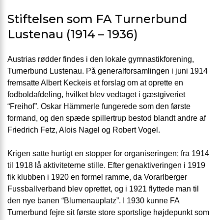
Stiftelsen som FA Turnerbund
Lustenau (1914 – 1936)
Austrias rødder findes i den lokale gymnastikforening,
Turnerbund Lustenau. På generalforsamlingen i juni 1914
fremsatte Albert Keckeis et forslag om at oprette en
fodboldafdeling, hvilket blev vedtaget i gæstgiveriet
“Freihof”. Oskar Hämmerle fungerede som den første
formand, og den spæde spillertrup bestod blandt andre af
Friedrich Fetz, Alois Nagel og Robert Vogel.
Krigen satte hurtigt en stopper for organiseringen; fra 1914
til 1918 lå aktiviteterne stille. Efter genaktiveringen i 1919
fik klubben i 1920 en formel ramme, da Vorarlberger
Fussballverband blev oprettet, og i 1921 flyttede man til
den nye banen “Blumenauplatz”. I 1930 kunne FA
Turnerbund fejre sit første store sportslige højdepunkt som