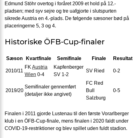
Edmund Stöhr overtog i foråret 2009 et hold på 12.-
pladsen; med syv sejre og tre uafgjorte i slutspurten
sikrede Austria en 4.-plads. De følgende sæsoner bød på
placeringerne 5, 3 og 4.
Historiske ÖFB-Cup-finaler
Sæson
Kvartfinale
Semifinale
Finale
Resultat
FK
Austria
Kapfenberger
2010/11
SV Ried
0-2
Wien
0-4
SV 1-2
FC Red
Semifinaler gennemført
2019/20
Bull
0-5
(detaljer ikke angivet)
Salzburg
Finalen i 2011 gjorde Lustenau til den første Vorarlberger
klub i en ÖFB-Cup-finale, mens finalen i 2020 faldt under
COVID-19-restriktioner og blev spillet uden fuldt stadion.