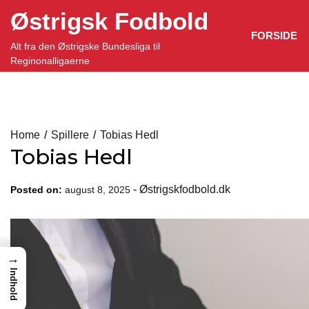
Skip
Østrigsk Fodbold
to
FORSIDE
content
Alt fra den Østrigske Bundesliga til
Reginonalligaerne
Home
Spillere
Tobias Hedl
Tobias Hedl
-
Østrigskfodbold.dk
Posted on:
august 8, 2025
→
Indhold