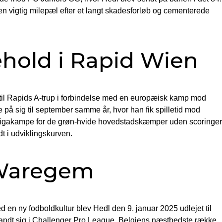
 vigtig milepæl efter et langt skadesforløb og cementerede
tehold i Rapid Wien
 til Rapids A-trup i forbindelse med en europæisk kamp mod
 på sig til september samme år, hvor han fik spilletid mod
to ligakampe for de grøn-hvide hovedstadskæmper uden scoringer
dt i udviklingskurven.
e Waregem
ed en ny fodboldkultur blev Hedl den 9. januar 2025 udlejet til
andt sig i Challenger Pro League, Belgiens næstbedste række.