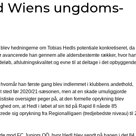
id Wiens ungdoms-
 blev hedningerne om Tobias Hedls potentiale konkretiseret, da
år avancerede han gennem alle aldersbestemte rækker, hvor ha
øb, afslutningskvalitet og evne til at deltage i det opbyggend
r, hvornår han første gang blev indlemmet i klubbens andethold,
fandt sted før 2020/21-sæsonen, men at en skade umuliggjorde
stiske oversigter peger på, at den formelle oprykning blev
ighed om, at Hedl i løbet af sin tid på Rapid II nåede 85
krede sig oprykning fra Regionalligaen (tredjebedste niveau) til 
de mod FC Juniors OÖ, hvor Hedl blev sendt på banen i det 84.