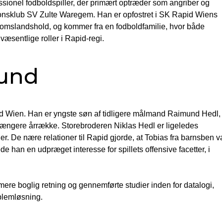
essionel fodboldspiller, der primært optræder som angriber og
tionsklub SV Zulte Waregem. Han er opfostret i SK Rapid Wiens
gdomslandshold, og kommer fra en fodboldfamilie, hvor både
æsentlige roller i Rapid-regi.
rund
ad Wien. Han er yngste søn af tidligere målmand Raimund Hedl,
længere årrække. Storebroderen Niklas Hedl er ligeledes
. De nære relationer til Rapid gjorde, at Tobias fra barnsben v
e han en udpræget interesse for spillets offensive facetter, i
mere boglig retning og gennemførte studier inden for datalogi,
oblemløsning.