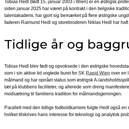
Tobias Hedl (født 15. januar 2003 i Wien) er en østrigsk prof
siden januar 2025 har været på kontrakt i den belgiske tradi
talentakademi, har gjort sig bemærket på flere østrigske un
faderen Raimund Hedl og storebroderen Niklas Hedl har haft v
Tidlige år og bagg
Tobias Hedl blev født og opvoksede i den østrigske hovedst
som i sin aktive tid vogtede buret for SK
Rapid Wien
over en 
målmand og har opnået status som østrigsk A-landsholdsspiller
tæt på klubbens faciliteter, og allerede som dreng manifestered
modsætning til familiens tradition for målmandsgerningen.
Parallelt med den tidlige fodboldkarriere fulgte Hedl også en 
hvilket tilskrives hans interesse for teknologi og analytisk pr