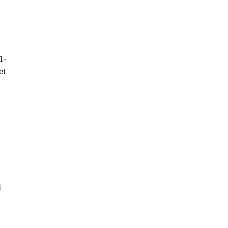
1-
et
i