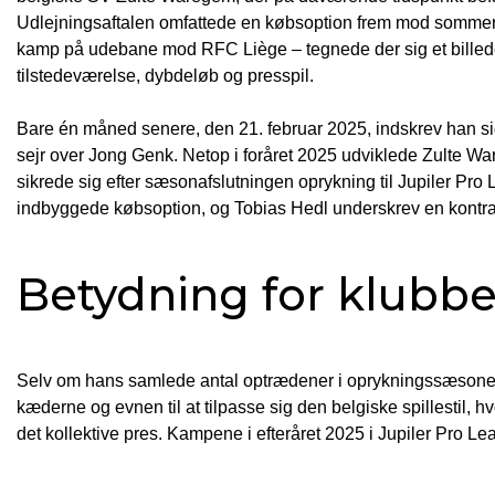
Udlejningsaftalen omfattede en købsoption frem mod sommere
kamp på udebane mod RFC Liège – tegnede der sig et billede af
tilstedeværelse, dybdeløb og presspil.
Bare én måned senere, den 21. februar 2025, indskrev han si
sejr over Jong Genk. Netop i foråret 2025 udviklede Zulte Wa
sikrede sig efter sæsonafslutningen oprykning til Jupiler Pr
indbyggede købsoption, og Tobias Hedl underskrev en kontrak
Betydning for klubb
Selv om hans samlede antal optrædener i oprykningssæsonen s
kæderne og evnen til at tilpasse sig den belgiske spillestil, h
det kollektive pres. Kampene i efteråret 2025 i Jupiler Pro Le