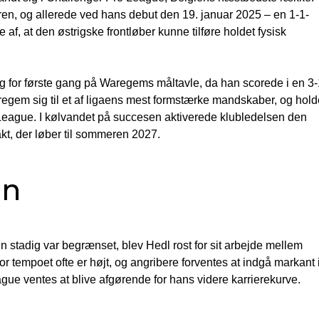
n, og allerede ved hans debut den 19. januar 2025 – en 1-1-
, at den østrigske frontløber kunne tilføre holdet fysisk
g for første gang på Waregems måltavle, da han scorede i en 3-
regem sig til et af ligaens mest formstærke mandskaber, og hold
o League. I kølvandet på succesen aktiverede klubledelsen den
t, der løber til sommeren 2027.
en
tadig var begrænset, blev Hedl rost for sit arbejde mellem
vor tempoet ofte er højt, og angribere forventes at indgå markant 
ague ventes at blive afgørende for hans videre karrierekurve.