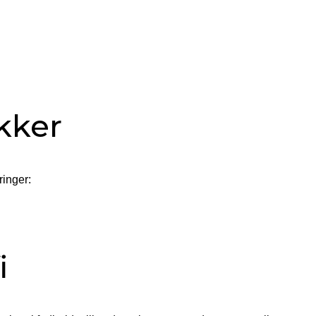
ikker
ringer:
i