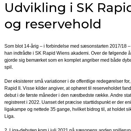
Udvikling i SK Rap
og reservehold
Som blot 14-årig – i forbindelse med sæsonstarten 2017/18 –
han indtrådte i SK Rapid Wiens akademi. Over de følgende 
gjorde sig bemærket som en komplet angriber med både dybdel
spil.
Der eksisterer små variationer i de offentlige redegørelser fo
Rapid II. Visse kilder angiver, at ophøret til reserveholdet 
debut i de første måneder i den næstbedste række. Andre stati
registreret i 2022. Uanset det præcise starttidspunkt er der en
ligakampe og nettede 35 gange, hvilket bidrog til, at holdet si
Liga.
2. Liga-debuten kom i juli 2021 på sæsonens anden spillerun