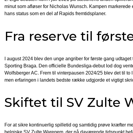
minut som afløser for Nicholas Wunsch. Kampen markerede en
hans status som en del af Rapids fremtidsplaner.
Fra reserve til førs
I august 2024 blev den unge angriber for første gang udtaget
Sporting Braga. Den officielle Bundesliga-debut lod dog vente
Wolfsberger AC. Frem til vinterpausen 2024/25 blev det til 
men erfaringen i landets bedste række udgjorde et vigtigt skri
Skiftet til SV Zult
For at sikre kontinuerlig spilletid og samtidig prøve kræfter m
belgiske SV Zulte Waregem, der på daværende tidspunkt bef