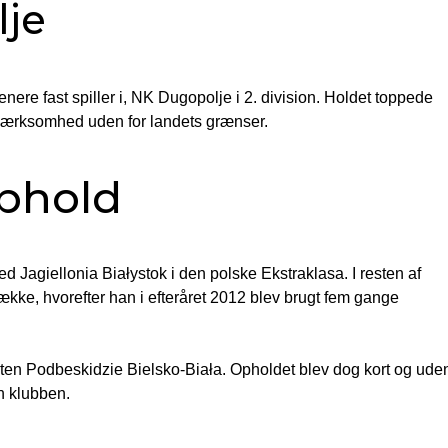
lje
enere fast spiller i, NK Dugopolje i 2. division. Holdet toppede
opmærksomhed uden for landets grænser.
ophold
ed Jagiellonia Białystok i den polske Ekstraklasa. I resten af
ke, hvorefter han i efteråret 2012 blev brugt fem gange
enten Podbeskidzie Bielsko-Biała. Opholdet blev dog kort og ude
n klubben.