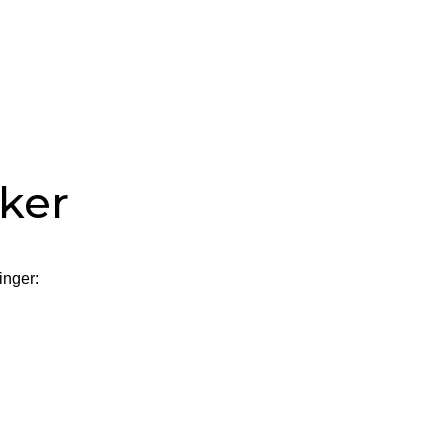
kker
inger: