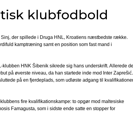
tisk klubfodbold
Sinj, der spillede i Druga HNL, Kroatiens næstbedste række.
værdifuld kamptræning samt en position som fast mand i
NL-klubben HNK Šibenik sikrede sig hans underskrift. Allerede d
but på øverste niveau, da han startede inde mod Inter Zaprešić.
uttede på en fjerdeplads, som udløste adgang til kvalifikatione
klubbens fire kvalifikationskampe: to opgør mod maltesiske
osis Famagusta, som i sidste ende satte en stopper for