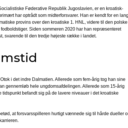
ocialistiske Føderative Republik Jugoslavien, er en kroatisk-
primært har optrådt som midterforsvarer. Han er kendt for en lan
atiske provins over den kroatiske 1. HNL, videre til den polske
ske fodboldstiger. Siden sommeren 2020 har han repræsenteret
t, svarende til den tredje højeste række i landet.
omstid
 Otok i det indre Dalmatien. Allerede som fem-årig tog han sine
 han gennemløb hele ungdomsafdelingen. Allerede som 15-årig
 tidspunkt befandt sig på de lavere niveauer i det kroatiske
tød, at forsvarsspilleren hurtigt vænnede sig til hårde dueller 
karrieren.