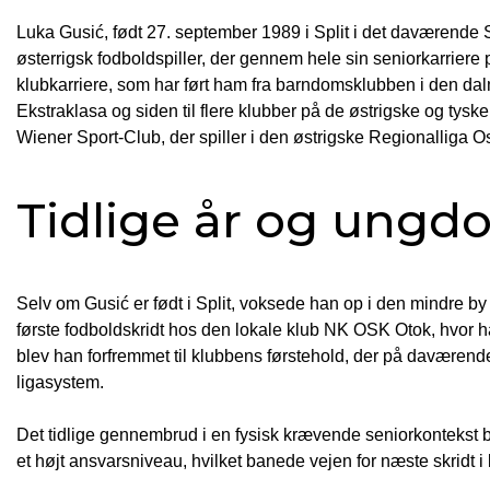
Luka Gusić, født 27. september 1989 i Split i det daværende S
østerrigsk fodboldspiller, der gennem hele sin seniorkarriere 
klubkarriere, som har ført ham fra barndomsklubben i den dalm
Ekstraklasa og siden til flere klubber på de østrigske og ty
Wiener Sport-Club, der spiller i den østrigske Regionalliga Os
Tidlige år og ungd
Selv om Gusić er født i Split, voksede han op i den mindre by
første fodboldskridt hos den lokale klub NK OSK Otok, hvor
blev han forfremmet til klubbens førstehold, der på daværende
ligasystem.
Det tidlige gennembrud i en fysisk krævende seniorkontekst be
et højt ansvarsniveau, hvilket banede vejen for næste skridt i 