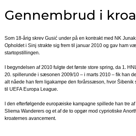
Gennembrud i kroa
Som 18-årig skrev Gusić under på en kontrakt med NK Junak 
Opholdet i Sinj strakte sig frem til januar 2010 og gav ham 
startopstillingen.
I begyndelsen af 2010 fulgte det første store spring, da 1. H
20. spillerunde i sæsonen 2009/10 – i marts 2010 – fik han de
alt nåede han fem ligakampe den forårssæson, hvor Šibenik sl
til UEFA Europa League.
I den efterfølgende europæiske kampagne spillede han tre af 
Sliema Wanderers og et af de to opgør mod cypriotiske Anorth
kroaternes avancement.