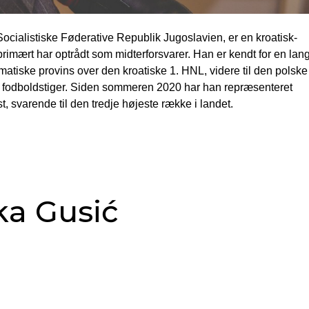
ocialistiske Føderative Republik Jugoslavien, er en kroatisk-
primært har optrådt som midterforsvarer. Han er kendt for en lan
atiske provins over den kroatiske 1. HNL, videre til den polske
ske fodboldstiger. Siden sommeren 2020 har han repræsenteret
t, svarende til den tredje højeste række i landet.
ka Gusić