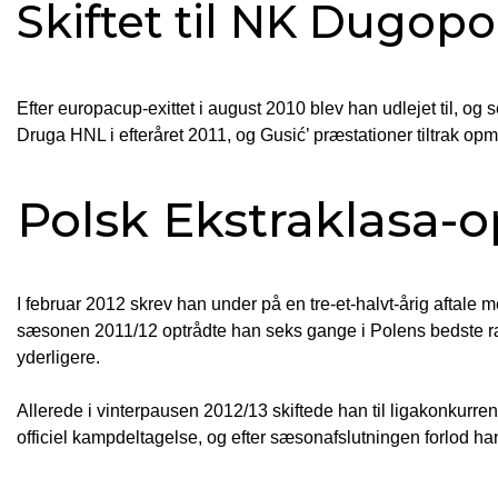
Skiftet til NK Dugopo
Efter europacup-exittet i august 2010 blev han udlejet til, og s
Druga HNL i efteråret 2011, og Gusić’ præstationer tiltrak 
Polsk Ekstraklasa-
I februar 2012 skrev han under på en tre-et-halvt-årig aftale m
sæsonen 2011/12 optrådte han seks gange i Polens bedste ræk
yderligere.
Allerede i vinterpausen 2012/13 skiftede han til ligakonkurr
officiel kampdeltagelse, og efter sæsonafslutningen forlod ha