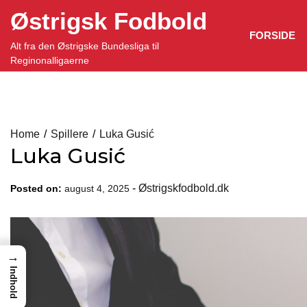
Skip
Østrigsk Fodbold
to
FORSIDE
content
Alt fra den Østrigske Bundesliga til
Reginonalligaerne
Home
Spillere
Luka Gusić
Luka Gusić
-
Østrigskfodbold.dk
Posted on:
august 4, 2025
→
Indhold