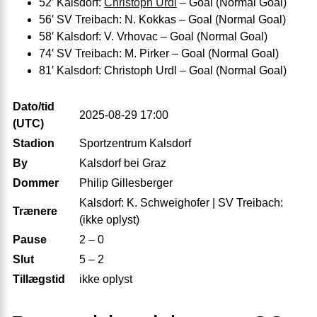
52′ Kalsdorf:
Christoph Urdl
– Goal (Normal Goal)
56′ SV Treibach: N. Kokkas – Goal (Normal Goal)
58′ Kalsdorf: V. Vrhovac – Goal (Normal Goal)
74′ SV Treibach: M. Pirker – Goal (Normal Goal)
81′ Kalsdorf: Christoph Urdl – Goal (Normal Goal)
Dato/tid
2025-08-29 17:00
(UTC)
Stadion
Sportzentrum Kalsdorf
By
Kalsdorf bei Graz
Dommer
Philip Gillesberger
Kalsdorf: K. Schweighofer | SV Treibach:
Trænere
(ikke oplyst)
Pause
2 – 0
Slut
5 – 2
Tillægstid
ikke oplyst