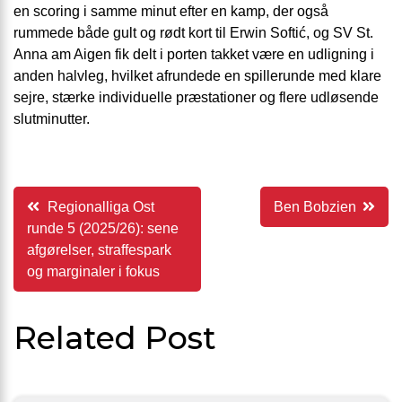
en scoring i samme minut efter en kamp, der også
rummede både gult og rødt kort til Erwin Softić, og SV St.
Anna am Aigen fik delt i porten takket være en udligning i
anden halvleg, hvilket afrundede en spillerunde med klare
sejre, stærke individuelle præstationer og flere udløsende
slutminutter.
Indlægsnavigation
Regionalliga Ost
Ben Bobzien
runde 5 (2025/26): sene
afgørelser, straffespark
og marginaler i fokus
Related Post