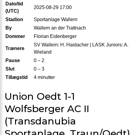
Dato/tid
2025-08-29 17:00
(UTC)
Stadion
Sportanlage Wallern
By
Wallern an der Trattnach
Dommer
Florian Eidenberger
SV Wallern: H. Haidacher | LASK Juniors: A.
Trænere
Wieland
Pause
0 – 2
Slut
0 – 3
Tillægstid
4 minutter
Union Oedt 1-1
Wolfsberger AC II
(Transdanubia
Sportanlage, Traun/Oedt)