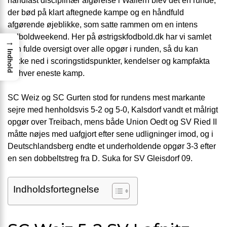
håndfast disciplinær afgørelse i Wallern blev det en runde,
der bød på klart aftegnede kampe og en håndfuld
afgørende øjeblikke, som satte rammen om en intens
fodboldweekend. Her på østrigskfodbold.dk har vi samlet
→
den fulde oversigt over alle opgør i runden, så du kan
Indhold
dykke ned i scoringstidspunkter, kendelser og kampfakta
for hver eneste kamp.
SC Weiz og SC Gurten stod for rundens mest markante
sejre med henholdsvis 5-2 og 5-0, Kalsdorf vandt et målrigt
opgør over Treibach, mens både Union Oedt og SV Ried II
måtte nøjes med uafgjort efter sene udligninger imod, og i
Deutschlandsberg endte et underholdende opgør 3-3 efter
en sen dobbeltstreg fra D. Suka for SV Gleisdorf 09.
Indholdsfortegnelse