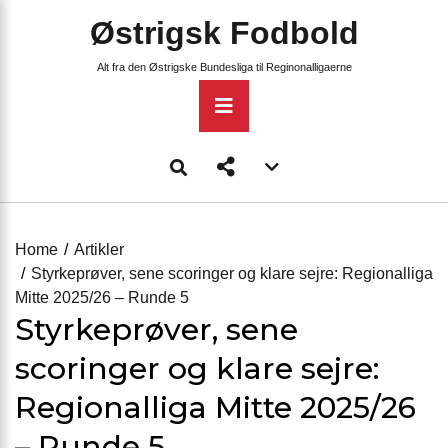
Skip
Østrigsk Fodbold
to
content
Alt fra den Østrigske Bundesliga til Reginonalligaerne
Primary
Menu
Account
menu
toggle
Home
Artikler
Styrkeprøver, sene scoringer og klare sejre: Regionalliga
Mitte 2025/26 – Runde 5
Styrkeprøver, sene
scoringer og klare sejre:
Regionalliga Mitte 2025/26
– Runde 5