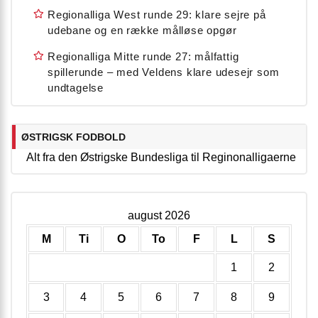
Regionalliga West runde 29: klare sejre på
udebane og en række målløse opgør
Regionalliga Mitte runde 27: målfattig
spillerunde – med Veldens klare udesejr som
undtagelse
ØSTRIGSK FODBOLD
Alt fra den Østrigske Bundesliga til Reginonalligaerne
august 2026
M
Ti
O
To
F
L
S
1
2
3
4
5
6
7
8
9