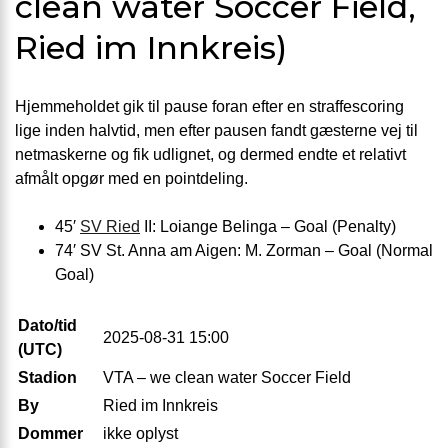
clean water Soccer Field,
Ried im Innkreis)
Hjemmeholdet gik til pause foran efter en straffescoring
lige inden halvtid, men efter pausen fandt gæsterne vej til
netmaskerne og fik udlignet, og dermed endte et relativt
afmålt opgør med en pointdeling.
45′
SV Ried
II: Loiange Belinga – Goal (Penalty)
74′ SV St. Anna am Aigen: M. Zorman – Goal (Normal
Goal)
Dato/tid
2025-08-31 15:00
(UTC)
Stadion
VTA – we clean water Soccer Field
By
Ried im Innkreis
Dommer
ikke oplyst