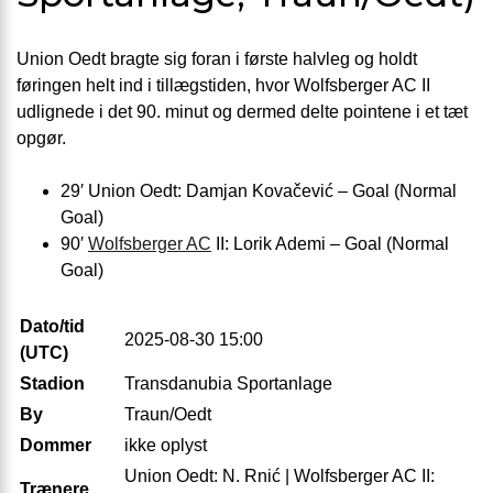
Union Oedt bragte sig foran i første halvleg og holdt
føringen helt ind i tillægstiden, hvor Wolfsberger AC II
udlignede i det 90. minut og dermed delte pointene i et tæt
opgør.
29′ Union Oedt: Damjan Kovačević – Goal (Normal
Goal)
90′
Wolfsberger AC
II: Lorik Ademi – Goal (Normal
Goal)
Dato/tid
2025-08-30 15:00
(UTC)
Stadion
Transdanubia Sportanlage
By
Traun/Oedt
Dommer
ikke oplyst
Union Oedt: N. Rnić | Wolfsberger AC II:
Trænere