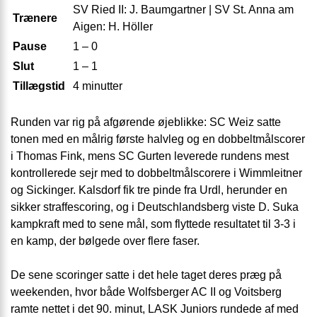
SV Ried II: J. Baumgartner | SV St. Anna am
Trænere
Aigen: H. Höller
Pause
1 – 0
Slut
1 – 1
Tillægstid
4 minutter
Runden var rig på afgørende øjeblikke: SC Weiz satte
tonen med en målrig første halvleg og en dobbeltmålscorer
i Thomas Fink, mens SC Gurten leverede rundens mest
kontrollerede sejr med to dobbeltmålscorere i Wimmleitner
og Sickinger. Kalsdorf fik tre pinde fra Urdl, herunder en
sikker straffescoring, og i Deutschlandsberg viste D. Suka
kampkraft med to sene mål, som flyttede resultatet til 3-3 i
en kamp, der bølgede over flere faser.
De sene scoringer satte i det hele taget deres præg på
weekenden, hvor både Wolfsberger AC II og Voitsberg
ramte nettet i det 90. minut, LASK Juniors rundede af med