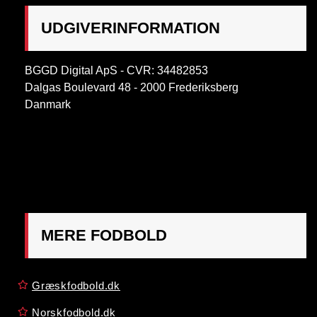
UDGIVERINFORMATION
BGGD Digital ApS - CVR: 34482853
Dalgas Boulevard 48 - 2000 Frederiksberg
Danmark
OBS:
Henvendelse på adressen ikke muligt. Post
mærkes "Att: Østrigsk Fodbold"
MERE FODBOLD
Græskfodbold.dk
Norskfodbold.dk