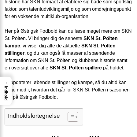
historie har SKN formået at etablere sig både som sportslig
faktor, som talentudviklingsmiljø og som omdrejningspunkt
for en voksende multiklub-organisation.
Her på Østrigsk Fodbold kan du læse meget mere om SKN
St. Pölten. Vi bringer dig de seneste
SKN St. Pölten
kampe
, vi viser dig alle de aktuelle
SKN St. Pölten
stillinger
, og du kan også få masser af spændende
information om SKN St. Pölten og klubbens historie samt
en oversigt over alle
SKN St. Pölten spillere
på holdet.
→
Vi opdaterer løbende stillinger og kampe, så du altid kan
Indhold
følge med i, hvordan det går for SKN St. Pölten i sæsonen
her på Østrigsk Fodbold.
Indholdsfortegnelse