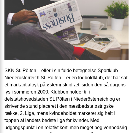
SKN St. Pölten – eller i sin fulde betegnelse Sportklub
Niederösterreich St. Pölten – er en fodboldklub, der har sat
et markant aftryk på østerrigsk idræt, siden den så dagens
lys i sommeren 2000. Klubben holder til i
delstatshovedstaden St. Pölten i Niederösterreich og er i
skrivende stund placeret i den næstbedste østrigske
række, 2. Liga, mens kvindeholdet markerer sig helt i
toppen af landets bedste liga for kvinder. Med
udgangspunkt i en relativt kort, men meget begivenhedsrig