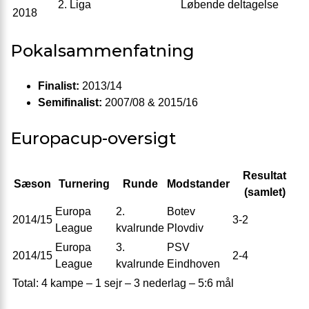
2. Liga
Løbende deltagelse
2018
Pokalsammenfatning
Finalist:
2013/14
Semifinalist:
2007/08 & 2015/16
Europacup-oversigt
Resultat
Sæson
Turnering
Runde
Modstander
(samlet)
Europa
2.
Botev
2014/15
3-2
League
kvalrunde
Plovdiv
Europa
3.
PSV
2014/15
2-4
League
kvalrunde
Eindhoven
Total: 4 kampe – 1 sejr – 3 nederlag – 5:6 mål