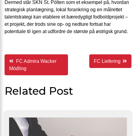
Dermed står SKN St. Pölten som et eksempel på, hvordan
strategisk planlægning, lokal forankring og en målrettet
talentstrategi kan etablere et bæredygtigt fodboldprojekt –
et projekt, der trods sine op- og nedture fortsat har
potentiale til igen at udfordre de største på østrigsk grund.
Indlægsnavigation
FC Admira Wacker
FC Liefering
Mödling
Related Post