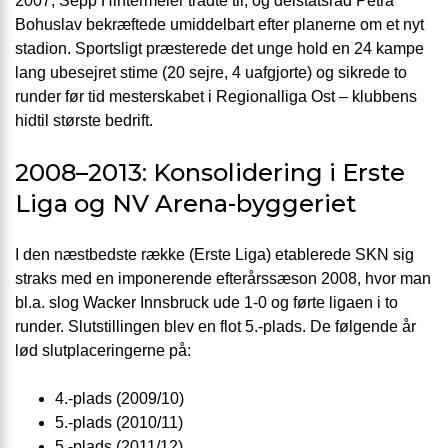
2007; Sepp Hintermeier trådte til, og delstatsråd Petra
Bohuslav bekræftede umiddelbart efter planerne om et nyt
stadion. Sportsligt præsterede det unge hold en 24 kampe
lang ubesejret stime (20 sejre, 4 uafgjorte) og sikrede to
runder før tid mesterskabet i Regionalliga Ost – klubbens
hidtil største bedrift.
2008–2013: Konsolidering i Erste
Liga og NV Arena-byggeriet
I den næstbedste række (Erste Liga) etablerede SKN sig
straks med en imponerende efterårssæson 2008, hvor man
bl.a. slog Wacker Innsbruck ude 1-0 og førte ligaen i to
runder. Slutstillingen blev en flot 5.-plads. De følgende år
lød slutplaceringerne på:
4.-plads (2009/10)
5.-plads (2010/11)
5.-plads (2011/12)