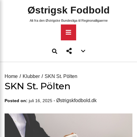
Skip
Østrigsk Fodbold
to
content
Alt fra den Østrigske Bundesliga til Reginonalligaerne
Primary
Menu
Account
menu
toggle
Home
Klubber
SKN St. Pölten
SKN St. Pölten
-
Østrigskfodbold.dk
Posted on:
juli 16, 2025