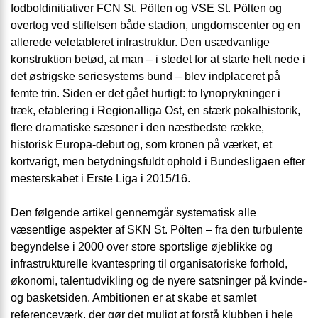
fodboldinitiativer FCN St. Pölten og VSE St. Pölten og
overtog ved stiftelsen både stadion, ungdomscenter og en
allerede veletableret infrastruktur. Den usædvanlige
konstruktion betød, at man – i stedet for at starte helt nede i
det østrigske seriesystems bund – blev indplaceret på
femte trin. Siden er det gået hurtigt: to lynoprykninger i
træk, etablering i Regionalliga Ost, en stærk pokalhistorik,
flere dramatiske sæsoner i den næstbedste række,
historisk Europa-debut og, som kronen på værket, et
kortvarigt, men betydningsfuldt ophold i Bundesligaen efter
mesterskabet i Erste Liga i 2015/16.
Den følgende artikel gennemgår systematisk alle
væsentlige aspekter af SKN St. Pölten – fra den turbulente
begyndelse i 2000 over store sportslige øjeblikke og
infrastrukturelle kvantespring til organisatoriske forhold,
økonomi, talentudvikling og de nyere satsninger på kvinde-
og basketsiden. Ambitionen er at skabe et samlet
referenceværk, der gør det muligt at forstå klubben i hele