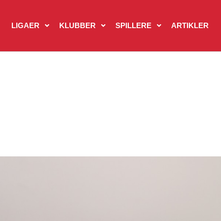
LIGAER
KLUBBER
SPILLERE
ARTIKLER