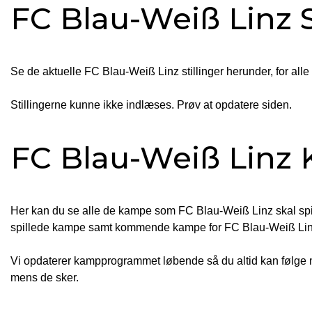
FC Blau-Weiß Linz S
Se de aktuelle FC Blau-Weiß Linz stillinger herunder, for all
Stillingerne kunne ikke indlæses. Prøv at opdatere siden.
FC Blau-Weiß Linz
Her kan du se alle de kampe som FC Blau-Weiß Linz skal spil
spillede kampe samt kommende kampe for FC Blau-Weiß Lin
Vi opdaterer kampprogrammet løbende så du altid kan følge m
mens de sker.