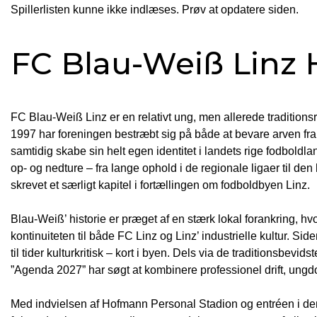
Spillerlisten kunne ikke indlæses. Prøv at opdatere siden.
FC Blau-Weiß Linz H
FC Blau-Weiß Linz er en relativt ung, men allerede tradition
1997 har foreningen bestræbt sig på både at bevare arven f
samtidig skabe sin helt egen identitet i landets rige fodbo
op- og nedture – fra lange ophold i de regionale ligaer til de
skrevet et særligt kapitel i fortællingen om fodboldbyen Linz.
Blau-Weiß’ historie er præget af en stærk lokal forankring, hvo
kontinuiteten til både FC Linz og Linz’ industrielle kultur. Si
til tider kulturkritisk – kort i byen. Dels via de traditionsbevi
”Agenda 2027” har søgt at kombinere professionel drift, ungd
Med indvielsen af Hofmann Personal Stadion og entréen i den