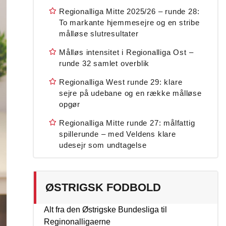
Regionalliga Mitte 2025/26 – runde 28:
To markante hjemmesejre og en stribe
målløse slutresultater
Målløs intensitet i Regionalliga Ost –
runde 32 samlet overblik
Regionalliga West runde 29: klare
sejre på udebane og en række målløse
opgør
Regionalliga Mitte runde 27: målfattig
spillerunde – med Veldens klare
udesejr som undtagelse
ØSTRIGSK FODBOLD
Alt fra den Østrigske Bundesliga til
Reginonalligaerne