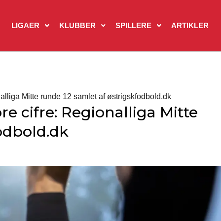
LIGAER
KLUBBER
SPILLERE
ARTIKLER
lliga Mitte runde 12 samlet af østrigskfodbold.dk
 cifre: Regionalliga Mitte
odbold.dk