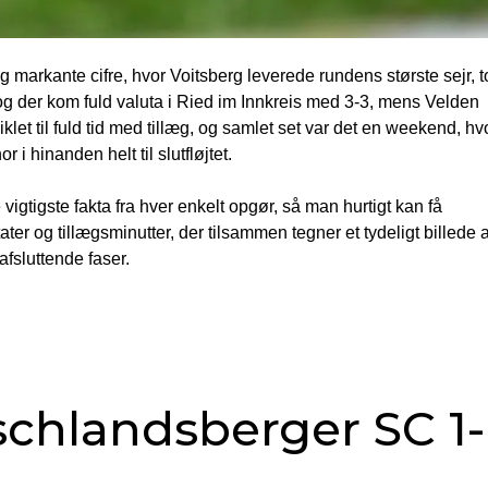
 markante cifre, hvor Voitsberg leverede rundens største sejr, t
og der kom fuld valuta i Ried im Innkreis med 3-3, mens Velden
klet til fuld tid med tillæg, og samlet set var det en weekend, hv
i hinanden helt til slutfløjtet.
igtigste fakta fra hver enkelt opgør, så man hurtigt kan få
ater og tillægsminutter, der tilsammen tegner et tydeligt billede a
afsluttende faser.
schlandsberger SC 1-