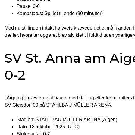
Pause: 0-0
Kampstatus: Spillet til ende (90 minutter)
Med nulstillingen intakt halvvejs krævede det et mål i anden
træffer, hvorefter opgøret blev afviklet til fuldtid uden yderlig
SV St. Anna am Aige
0-2
I Aigen gik gæsterne til pause med 0-1, og efter tre minutters ti
SV Gleisdorf 09 på STAHLBAU MÜLLER ARENA.
Stadion: STAHLBAU MÜLLER ARENA (Aigen)
Dato: 18. oktober 2025 (UTC)
Slutresultat: 0-2