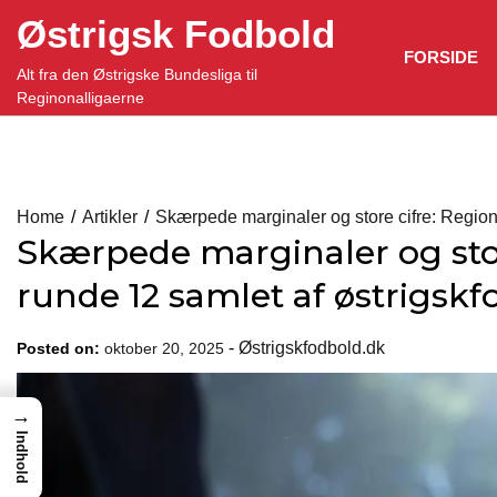
Skip
Østrigsk Fodbold
to
FORSIDE
content
Alt fra den Østrigske Bundesliga til
Reginonalligaerne
Home
Artikler
Skærpede marginaler og store cifre: Regiona
Skærpede marginaler og store
runde 12 samlet af østrigskf
-
Østrigskfodbold.dk
Posted on:
oktober 20, 2025
→
Indhold