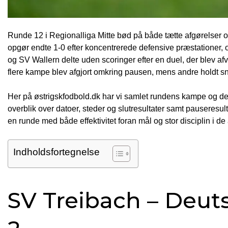
Runde 12 i Regionalliga Mitte bød på både tætte afgørelser og
opgør endte 1-0 efter koncentrerede defensive præstationer, 
og SV Wallern delte uden scoringer efter en duel, der blev afvi
flere kampe blev afgjort omkring pausen, mens andre holdt snor 
Her på østrigskfodbold.dk har vi samlet rundens kampe og de v
overblik over datoer, steder og slutresultater samt pauseresult
en runde med både effektivitet foran mål og stor disciplin i de 
Indholdsfortegnelse
SV Treibach – Deut