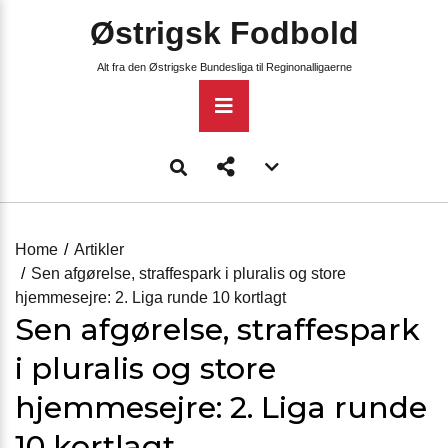
Skip
Østrigsk Fodbold
to
content
Alt fra den Østrigske Bundesliga til Reginonalligaerne
Primary
Menu
Account
menu
toggle
Home
Artikler
Sen afgørelse, straffespark i pluralis og store
hjemmesejre: 2. Liga runde 10 kortlagt
Sen afgørelse, straffespark
i pluralis og store
hjemmesejre: 2. Liga runde
10 kortlagt