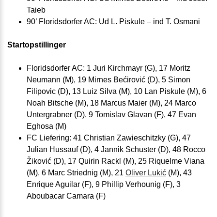
Taieb
90’ Floridsdorfer AC: Ud L. Piskule – ind T. Osmani
Startopstillinger
Floridsdorfer AC: 1 Juri Kirchmayr (G), 17 Moritz
Neumann (M), 19 Mirnes Bećirović (D), 5 Simon
Filipovic (D), 13 Luiz Silva (M), 10 Lan Piskule (M), 6
Noah Bitsche (M), 18 Marcus Maier (M), 24 Marco
Untergrabner (D), 9 Tomislav Glavan (F), 47 Evan
Eghosa (M)
FC Liefering: 41 Christian Zawieschitzky (G), 47
Julian Hussauf (D), 4 Jannik Schuster (D), 48 Rocco
Žiković (D), 17 Quirin Rackl (M), 25 Riquelme Viana
(M), 6 Marc Striednig (M), 21
Oliver Lukić
(M), 43
Enrique Aguilar (F), 9 Phillip Verhounig (F), 3
Aboubacar Camara (F)