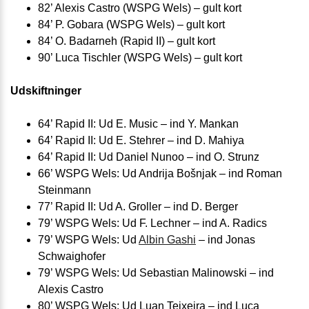
82’ Alexis Castro (WSPG Wels) – gult kort
84’ P. Gobara (WSPG Wels) – gult kort
84’ O. Badarneh (Rapid II) – gult kort
90’ Luca Tischler (WSPG Wels) – gult kort
Udskiftninger
64’ Rapid II: Ud E. Music – ind Y. Mankan
64’ Rapid II: Ud E. Stehrer – ind D. Mahiya
64’ Rapid II: Ud Daniel Nunoo – ind O. Strunz
66’ WSPG Wels: Ud Andrija Bošnjak – ind Roman
Steinmann
77’ Rapid II: Ud A. Groller – ind D. Berger
79’ WSPG Wels: Ud F. Lechner – ind A. Radics
79’ WSPG Wels: Ud
Albin Gashi
– ind Jonas
Schwaighofer
79’ WSPG Wels: Ud Sebastian Malinowski – ind
Alexis Castro
80’ WSPG Wels: Ud Luan Teixeira – ind Luca