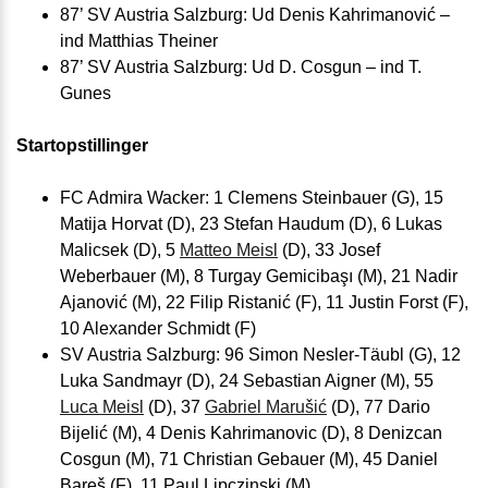
87’ SV Austria Salzburg: Ud Denis Kahrimanović –
ind Matthias Theiner
87’ SV Austria Salzburg: Ud D. Cosgun – ind T.
Gunes
Startopstillinger
FC Admira Wacker: 1 Clemens Steinbauer (G), 15
Matija Horvat (D), 23 Stefan Haudum (D), 6 Lukas
Malicsek (D), 5
Matteo Meisl
(D), 33 Josef
Weberbauer (M), 8 Turgay Gemicibaşı (M), 21 Nadir
Ajanović (M), 22 Filip Ristanić (F), 11 Justin Forst (F),
10 Alexander Schmidt (F)
SV Austria Salzburg: 96 Simon Nesler-Täubl (G), 12
Luka Sandmayr (D), 24 Sebastian Aigner (M), 55
Luca Meisl
(D), 37
Gabriel Marušić
(D), 77 Dario
Bijelić (M), 4 Denis Kahrimanovic (D), 8 Denizcan
Cosgun (M), 71 Christian Gebauer (M), 45 Daniel
Bareš (F), 11 Paul Lipczinski (M)