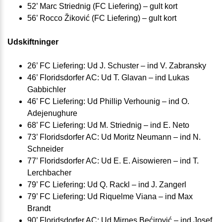
52’ Marc Striednig (FC Liefering) – gult kort
56’ Rocco Žiković (FC Liefering) – gult kort
Udskiftninger
26’ FC Liefering: Ud J. Schuster – ind V. Zabransky
46’ Floridsdorfer AC: Ud T. Glavan – ind Lukas
Gabbichler
46’ FC Liefering: Ud Phillip Verhounig – ind O.
Adejenughure
68’ FC Liefering: Ud M. Striednig – ind E. Neto
73’ Floridsdorfer AC: Ud Moritz Neumann – ind N.
Schneider
77’ Floridsdorfer AC: Ud E. E. Aisowieren – ind T.
Lerchbacher
79’ FC Liefering: Ud Q. Rackl – ind J. Zangerl
79’ FC Liefering: Ud Riquelme Viana – ind Max
Brandt
90’ Floridsdorfer AC: Ud Mirnes Bećirović – ind Josef