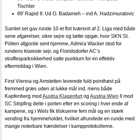
Tischler
89’ Rapid II: Ud O. Badarneh – ind A. Hadzimuratovic
Samlet set gav runde 10 et flot tværsnit af 2. Liga med både
sene afgørelser, sikre sejre og tætte opgør, hvor SKN St.
Pölten afgjorde sent hjemme, Admira Wacker stod for
rundens klareste sejr, og Floridsdorfer AC’s
straffesparksikkerhed satte punktum for en effektiv
eftermiddag i Wien.
First Vienna og Amstetten leverede fuld pointhøst på
fremmed græs uden at lukke mål ind, mens både
Kapfenberg mod
Austria Klagenfurt
og
Austria Wien
II mod
SC Stripfing delte i porten efter en scoring i hver ende af
kampene, og i Wels fik tilskuerne fem mål og en stærk
vending fra hjemmeholdet, hvilket afrundede en runde med
mange noterbare hændelser i kampprotokollerne.