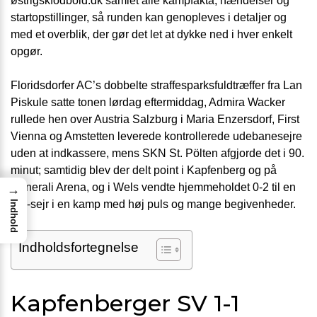
østrigskfodbold.dk samlet alle kampfakta, hændelser og
startopstillinger, så runden kan genopleves i detaljer og
med et overblik, der gør det let at dykke ned i hver enkelt
opgør.
Floridsdorfer AC’s dobbelte straffesparksfuldtræffer fra Lan
Piskule satte tonen lørdag eftermiddag, Admira Wacker
rullede hen over Austria Salzburg i Maria Enzersdorf, First
Vienna og Amstetten leverede kontrollerede udebanesejre
uden at indkassere, mens SKN St. Pölten afgjorde det i 90.
minut; samtidig blev der delt point i Kapfenberg og på
Generali Arena, og i Wels vendte hjemmeholdet 0-2 til en
→
3-2-sejr i en kamp med høj puls og mange begivenheder.
Indhold
Indholdsfortegnelse
Kapfenberger SV 1-1