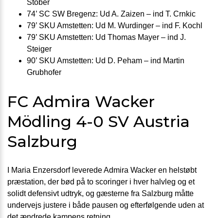
Stober
74’ SC SW Bregenz: Ud A. Zaizen – ind T. Crnkic
79’ SKU Amstetten: Ud M. Wurdinger – ind F. Kochl
79’ SKU Amstetten: Ud Thomas Mayer – ind J.
Steiger
90’ SKU Amstetten: Ud D. Peham – ind Martin
Grubhofer
FC Admira Wacker
Mödling 4-0 SV Austria
Salzburg
I Maria Enzersdorf leverede Admira Wacker en helstøbt
præstation, der bød på to scoringer i hver halvleg og et
solidt defensivt udtryk, og gæsterne fra Salzburg måtte
undervejs justere i både pausen og efterfølgende uden at
det ændrede kampens retning.