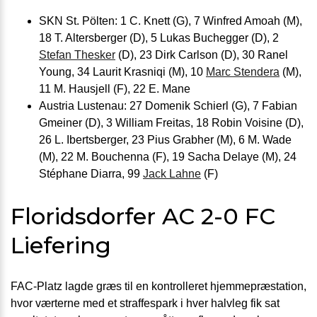
SKN St. Pölten: 1 C. Knett (G), 7 Winfred Amoah (M),
18 T. Altersberger (D), 5 Lukas Buchegger (D), 2
Stefan Thesker
(D), 23 Dirk Carlson (D), 30 Ranel
Young, 34 Laurit Krasniqi (M), 10
Marc Stendera
(M),
11 M. Hausjell (F), 22 E. Mane
Austria Lustenau: 27 Domenik Schierl (G), 7 Fabian
Gmeiner (D), 3 William Freitas, 18 Robin Voisine (D),
26 L. Ibertsberger, 23 Pius Grabher (M), 6 M. Wade
(M), 22 M. Bouchenna (F), 19 Sacha Delaye (M), 24
Stéphane Diarra, 99
Jack Lahne
(F)
Floridsdorfer AC 2-0 FC
Liefering
FAC-Platz lagde græs til en kontrolleret hjemmepræstation,
hvor værterne med et straffespark i hver halvleg fik sat