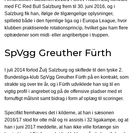
med FC Red Bull Salzburg frem til 30. juni 2016, og i
Salzburg fik han, ifølge de tilgængelige oplysninger,
spilletid både i den hjemlige liga og i Europa League, hvor
klubben praktiserede rotationsprincip, hvilket gav ham flere
optrædener som midt- eller angribertype i truppen.
SpVgg Greuther Fürth
I juli 2014 forlod Žulj Salzburg og skiftede til den tyske 2.
Bundesliga-klub SpVgg Greuther Fürth på en kontrakt, som
strakte sig over tre år, og i Fürth udviklede han sig til en
vigtig profil i angrebet og på de offensive pladser med et
fornuftigt målsnit samt bidrag i form af oplæg til scoringer.
Specifikt fremhæves det i kilderne, at han i sæsonen
2016/17 stod for otte mål og ni assists i 32 ligakampe, og at
han i juni 2017 meddelte, at han ikke ville forlænge sin