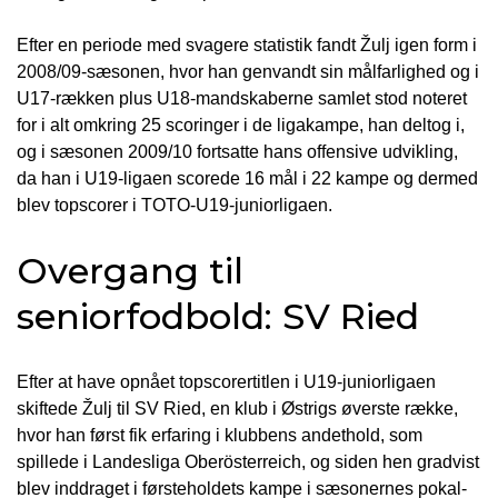
Efter en periode med svagere statistik fandt Žulj igen form i
2008/09-sæsonen, hvor han genvandt sin målfarlighed og i
U17-rækken plus U18-mandskaberne samlet stod noteret
for i alt omkring 25 scoringer i de ligakampe, han deltog i,
og i sæsonen 2009/10 fortsatte hans offensive udvikling,
da han i U19-ligaen scorede 16 mål i 22 kampe og dermed
blev topscorer i TOTO-U19-juniorligaen.
Overgang til
seniorfodbold: SV Ried
Efter at have opnået topscorertitlen i U19-juniorligaen
skiftede Žulj til SV Ried, en klub i Østrigs øverste række,
hvor han først fik erfaring i klubbens andethold, som
spillede i Landesliga Oberösterreich, og siden hen gradvist
blev inddraget i førsteholdets kampe i sæsonernes pokal-