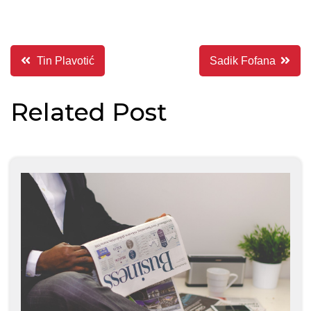
Indlægsnavigation
Tin Plavotić
Sadik Fofana
Related Post