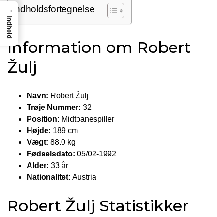
Indholdsfortegnelse
→
Indhold
Information om Robert
Žulj
Navn:
Robert Žulj
Trøje Nummer:
32
Position:
Midtbanespiller
Højde:
189 cm
Vægt:
88.0 kg
Fødselsdato:
05/02-1992
Alder:
33 år
Nationalitet:
Austria
Robert Žulj Statistikker