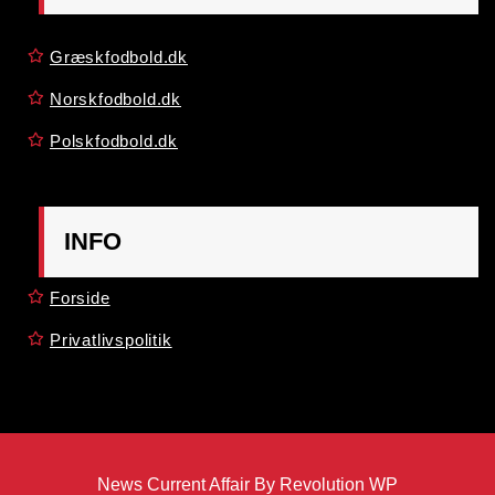
Græskfodbold.dk
Norskfodbold.dk
Polskfodbold.dk
INFO
Forside
Privatlivspolitik
News Current Affair By Revolution WP