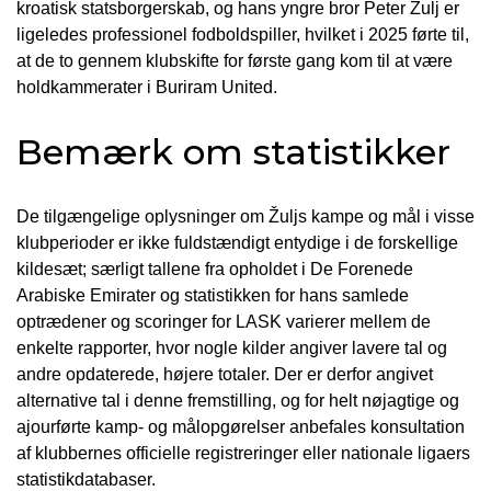
kroatisk statsborgerskab, og hans yngre bror Peter Žulj er
ligeledes professionel fodboldspiller, hvilket i 2025 førte til,
at de to gennem klubskifte for første gang kom til at være
holdkammerater i Buriram United.
Bemærk om statistikker
De tilgængelige oplysninger om Žuljs kampe og mål i visse
klubperioder er ikke fuldstændigt entydige i de forskellige
kildesæt; særligt tallene fra opholdet i De Forenede
Arabiske Emirater og statistikken for hans samlede
optrædener og scoringer for LASK varierer mellem de
enkelte rapporter, hvor nogle kilder angiver lavere tal og
andre opdaterede, højere totaler. Der er derfor angivet
alternative tal i denne fremstilling, og for helt nøjagtige og
ajourførte kamp- og målopgørelser anbefales konsultation
af klubbernes officielle registreringer eller nationale ligaers
statistikdatabaser.