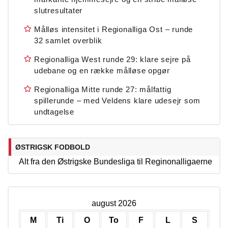
slutresultater
Målløs intensitet i Regionalliga Ost – runde
32 samlet overblik
Regionalliga West runde 29: klare sejre på
udebane og en række målløse opgør
Regionalliga Mitte runde 27: målfattig
spillerunde – med Veldens klare udesejr som
undtagelse
ØSTRIGSK FODBOLD
Alt fra den Østrigske Bundesliga til Reginonalligaerne
august 2026
M
Ti
O
To
F
L
S