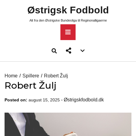
Skip
Østrigsk Fodbold
to
content
Alt fra den Østrigske Bundesliga til Reginonalligaerne
Primary
Menu
Account
menu
toggle
Home
Spillere
Robert Žulj
Robert Žulj
-
Østrigskfodbold.dk
Posted on:
august 15, 2025