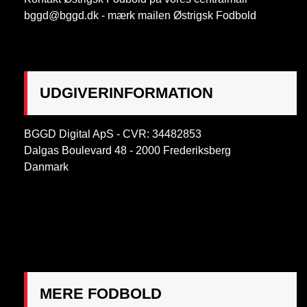
bggd@bggd.dk
- mærk mailen Østrigsk Fodbold
UDGIVERINFORMATION
BGGD Digital ApS - CVR: 34482853
Dalgas Boulevard 48 - 2000 Frederiksberg
Danmark
OBS:
Henvendelse på adressen ikke muligt. Post
mærkes "Att: Østrigsk Fodbold"
MERE FODBOLD