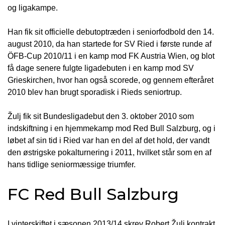
og ligakampe.
Han fik sit officielle debutoptræden i seniorfodbold den 14.
august 2010, da han startede for SV Ried i første runde af
ÖFB-Cup 2010/11 i en kamp mod FK Austria Wien, og blot
få dage senere fulgte ligadebuten i en kamp mod SV
Grieskirchen, hvor han også scorede, og gennem efteråret
2010 blev han brugt sporadisk i Rieds seniortrup.
Žulj fik sit Bundesligadebut den 3. oktober 2010 som
indskiftning i en hjemmekamp mod Red Bull Salzburg, og i
løbet af sin tid i Ried var han en del af det hold, der vandt
den østrigske pokalturnering i 2011, hvilket står som en af
hans tidlige seniormæssige triumfer.
FC Red Bull Salzburg
I vinterskiftet i sæsonen 2013/14 skrev Robert Žulj kontrakt