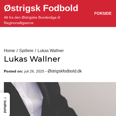
Skip
Østrigsk Fodbold
to
FORSIDE
content
Alt fra den Østrigske Bundesliga til
Reginonalligaerne
Home
Spillere
Lukas Wallner
Lukas Wallner
-
Østrigskfodbold.dk
Posted on:
juli 26, 2025
→
Indhold