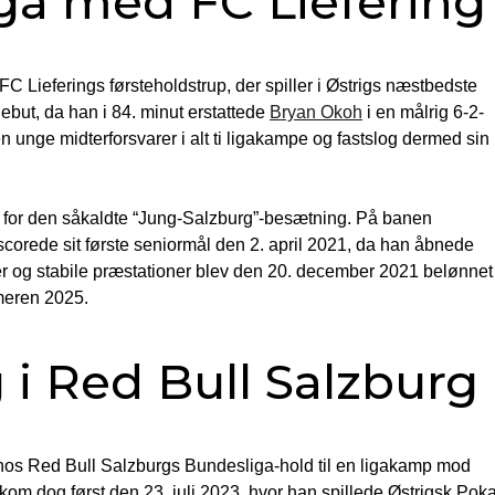
ga med FC Liefering
 Lieferings førsteholdstrup, der spiller i Østrigs næstbedste
debut, da han i 84. minut erstattede
Bryan Okoh
i en målrig 6-2-
nge midterforsvarer i alt ti ligakampe og fastslog dermed sin
t for den såkaldte “Jung-Salzburg”-besætning. På banen
scorede sit første seniormål den 2. april 2021, da han åbnede
r og stabile præstationer blev den 20. december 2021 belønnet
meren 2025.
 i Red Bull Salzburg
 hos Red Bull Salzburgs Bundesliga-hold til en ligakamp mod
m dog først den 23. juli 2023, hvor han spillede Østrigsk Poka