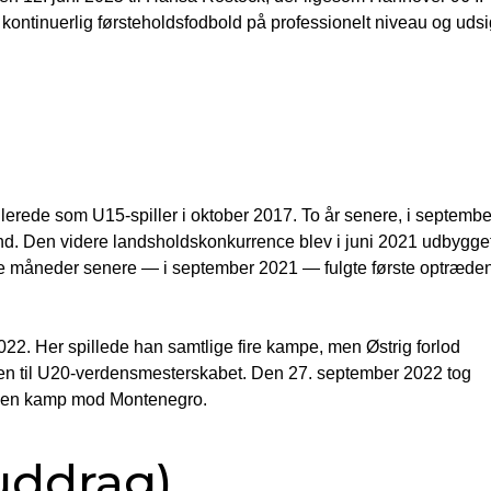
r kontinuerlig førsteholdsfodbold på professionelt niveau og udsi
rede som U15-spiller i oktober 2017. To år senere, i septembe
nd. Den videre landsholdskonkurrence blev i juni 2021 udbygge
tre måneder senere — i september 2021 — fulgte første optræde
2022. Her spillede han samtlige fire kampe, men Østrig forlod
onen til U20-verdensmesterskabet. Den 27. september 2022 tog
 i en kamp mod Montenegro.
(uddrag)