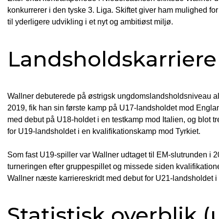
konkurrerer i den tyske 3. Liga. Skiftet giver ham mulighed fo
til yderligere udvikling i et nyt og ambitiøst miljø.
Landsholdskarriere
Wallner debuterede på østrigsk ungdomslandsholdsniveau alle
2019, fik han sin første kamp på U17-landsholdet mod Engla
med debut på U18-holdet i en testkamp mod Italien, og blot 
for U19-landsholdet i en kvalifikationskamp mod Tyrkiet.
Som fast U19-spiller var Wallner udtaget til EM-slutrunden i 
turneringen efter gruppespillet og missede siden kvalifikati
Wallner næste karriereskridt med debut for U21-landsholdet
Statistisk overblik 