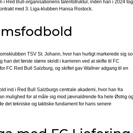
 i Red Bull-organisationens talentstruktur, inden han i 2024 tog
 kontrakt med 3. Liga-klubben Hansa Rostock.
domsfodbold
domsklubben TSV St. Johann, hvor han hurtigt markerede sig s
han det første større skridt i karrieren ved at skifte til FC
r FC Red Bull Salzburg, og skiftet gav Wallner adgang til en
ld ind i Red Bull Salzburgs centrale akademi, hvor han fra
an mulighed for at måle sig mod jævnaldrende fra hele Østrig o
de det tekniske og taktiske fundament for hans senere