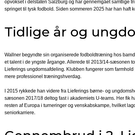
opvokset i delstaten Salzburg og har gennemgået samtlige trin
springet til tysk fodbold. Siden sommeren 2025 har han haft
Tidlige år og ung
Wallner begyndte sin organiserede fodboldtræning hos barn
et talent i de yngste årgange. Allerede til 2013/14-sæsonen tog 
Lieferings ungdomsafdeling. Klubben fungerer som farmhold fo
mere professionel træningshverdag.
I 2015 rykkede han videre fra Lieferings børne- og ungdomsho
sæsonen 2017/18 deltog fast i akademiets U-teams. Her fik h
resten af Europa i turneringer og venskabskampe, hvilket lag
seniorkarriere.