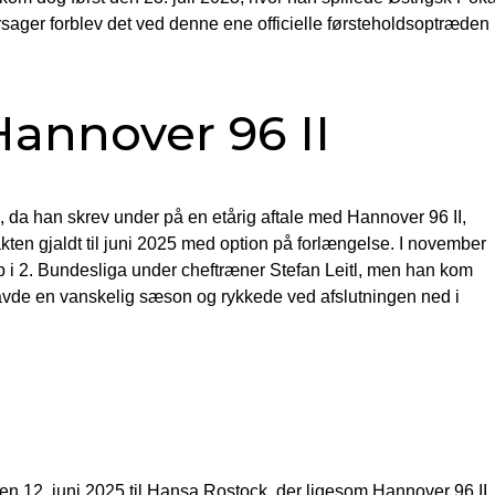
er forblev det ved denne ene officielle førsteholdsoptræden 
 Hannover 96 II
, da han skrev under på en etårig aftale med Hannover 96 II,
ten gjaldt til juni 2025 med option på forlængelse. I november
up i 2. Bundesliga under cheftræner Stefan Leitl, men han kom
vde en vanskelig sæson og rykkede ved afslutningen ned i
den 12. juni 2025 til Hansa Rostock, der ligesom Hannover 96 II