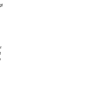
gt
r
t
n