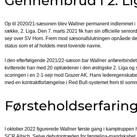
Gennembrud i 2. Li
Op til 2020/21-sæsonen blev Wallner permanent indlemmet i FC
række, 2. Liga. Den 7. marts 2021 fik han sin officielle senior
sejr over SV Horn. Frem mod sæsonafslutningen opnåede den u
status som et af holdets mest lovende navne.
I den efterfølgende 2021/22-sæson bar Wallner anførerbinde
kvitterede han med 20 optrædener i den østrigske 2. Liga og 
scoringen i en 2-1-sejr mod Grazer AK. Hans lederegenskabe
med en kontraktforlængelse i Red Bull-systemet frem til som
Førsteholdserfaring
I oktober 2022 figurerede Wallner første gang i kamptruppen
SCR Altach. Selve debutoptræden for førsteliga-mandskabet ko