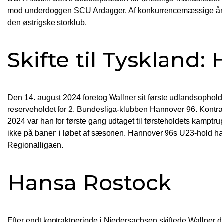
mod underdoggen SCU Ardagger. Af konkurrencemæssige årsag
den østrigske storklub.
Skifte til Tyskland:
Den 14. august 2024 foretog Wallner sit første udlandsophold
reserveholdet for 2. Bundesliga-klubben Hannover 96. Kontrak
2024 var han for første gang udtaget til førsteholdets kamptr
ikke på banen i løbet af sæsonen. Hannover 96s U23-hold ha
Regionalligaen.
Hansa Rostock
Efter endt kontraktperiode i Niedersachsen skiftede Wallner 