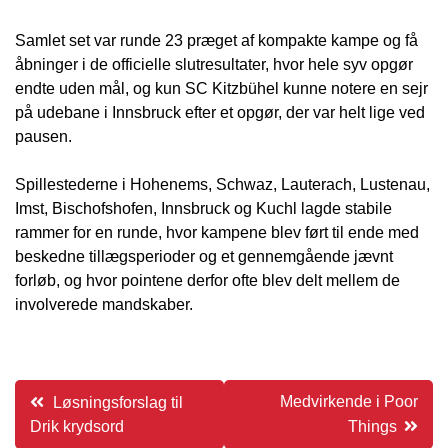
Samlet set var runde 23 præget af kompakte kampe og få
åbninger i de officielle slutresultater, hvor hele syv opgør
endte uden mål, og kun SC Kitzbühel kunne notere en sejr
på udebane i Innsbruck efter et opgør, der var helt lige ved
pausen.
Spillestederne i Hohenems, Schwaz, Lauterach, Lustenau,
Imst, Bischofshofen, Innsbruck og Kuchl lagde stabile
rammer for en runde, hvor kampene blev ført til ende med
beskedne tillægsperioder og et gennemgående jævnt
forløb, og hvor pointene derfor ofte blev delt mellem de
involverede mandskaber.
Indlægsnavigation
Medvirkende i Poor
Løsningsforslag til
Drik krydsord
Things