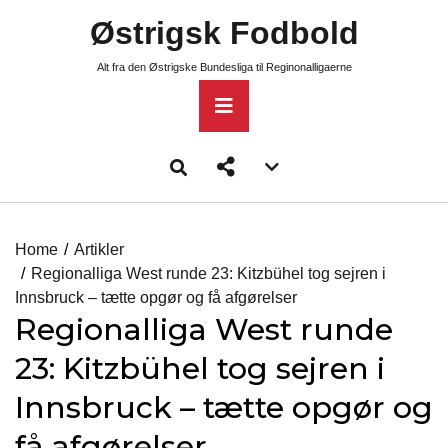
Skip
Østrigsk Fodbold
to
content
Alt fra den Østrigske Bundesliga til Reginonalligaerne
Primary
Menu
Account
menu
toggle
Home
Artikler
Regionalliga West runde 23: Kitzbühel tog sejren i
Innsbruck – tætte opgør og få afgørelser
Regionalliga West runde
23: Kitzbühel tog sejren i
Innsbruck – tætte opgør og
få afgørelser