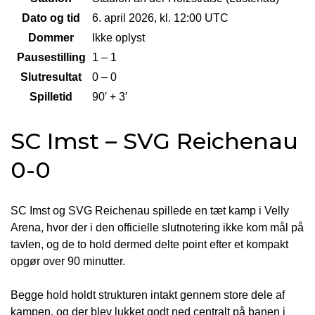
Dato og tid
6. april 2026, kl. 12:00 UTC
Dommer
Ikke oplyst
Pausestilling
1 – 1
Slutresultat
0 – 0
Spilletid
90′ + 3′
SC Imst – SVG Reichenau
0-0
SC Imst og SVG Reichenau spillede en tæt kamp i Velly
Arena, hvor der i den officielle slutnotering ikke kom mål på
tavlen, og de to hold dermed delte point efter et kompakt
opgør over 90 minutter.
Begge hold holdt strukturen intakt gennem store dele af
kampen, og der blev lukket godt ned centralt på banen i