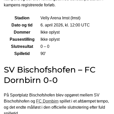
kampens registrerede forløb.
Stadion
Velly Arena Imst (Imst)
Dato og tid
6. april 2026, kl. 12:00 UTC
Dommer
Ikke oplyst
Pausestilling
Ikke oplyst
Slutresultat
0 – 0
Spilletid
90′
SV Bischofshofen – FC
Dornbirn 0-0
På Sportplatz Bischofshofen blev opgøret mellem SV
Bischofshofen og
FC Dornbirn
spillet i et afdæmpet tempo,
og det endte målløst i den officielle slutnotering efter fuld
spilletid.