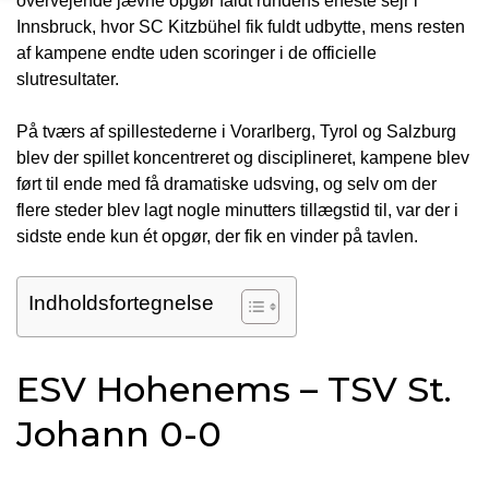
overvejende jævne opgør faldt rundens eneste sejr i
Innsbruck, hvor SC Kitzbühel fik fuldt udbytte, mens resten
af kampene endte uden scoringer i de officielle
slutresultater.
På tværs af spillestederne i Vorarlberg, Tyrol og Salzburg
blev der spillet koncentreret og disciplineret, kampene blev
ført til ende med få dramatiske udsving, og selv om der
flere steder blev lagt nogle minutters tillægstid til, var der i
sidste ende kun ét opgør, der fik en vinder på tavlen.
Indholdsfortegnelse
ESV Hohenems – TSV St.
Johann 0-0