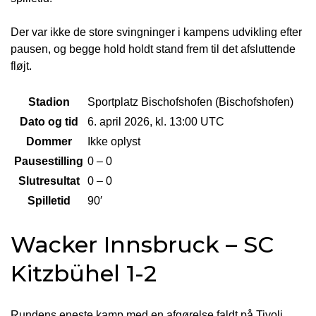
Der var ikke de store svingninger i kampens udvikling efter
pausen, og begge hold holdt stand frem til det afsluttende
fløjt.
Stadion
Sportplatz Bischofshofen (Bischofshofen)
Dato og tid
6. april 2026, kl. 13:00 UTC
Dommer
Ikke oplyst
Pausestilling
0 – 0
Slutresultat
0 – 0
Spilletid
90′
Wacker Innsbruck – SC
Kitzbühel 1-2
Rundens eneste kamp med en afgørelse faldt på Tivoli