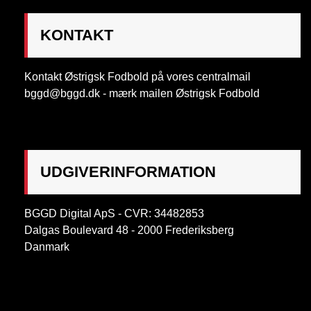
KONTAKT
Kontakt Østrigsk Fodbold på vores centralmail
bggd@bggd.dk
- mærk mailen Østrigsk Fodbold
UDGIVERINFORMATION
BGGD Digital ApS - CVR: 34482853
Dalgas Boulevard 48 - 2000 Frederiksberg
Danmark
OBS:
Henvendelse på adressen ikke muligt. Post
mærkes "Att: Østrigsk Fodbold"