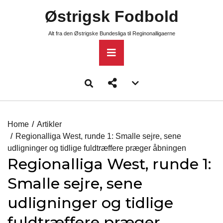
Skip
Østrigsk Fodbold
to
content
Alt fra den Østrigske Bundesliga til Reginonalligaerne
Primary
Menu
Account
menu
toggle
Home
Artikler
Regionalliga West, runde 1: Smalle sejre, sene
udligninger og tidlige fuldtræffere præger åbningen
Regionalliga West, runde 1:
Smalle sejre, sene
udligninger og tidlige
fuldtræffere præger