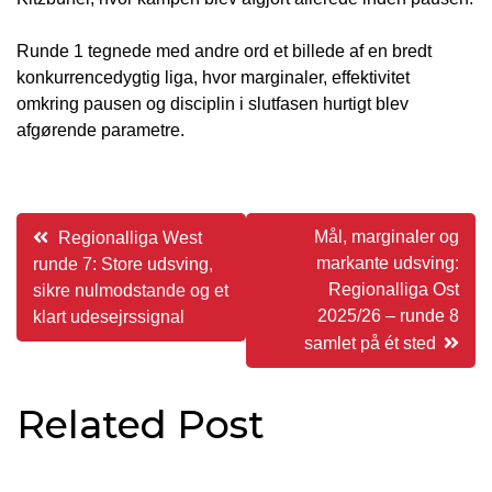
Runde 1 tegnede med andre ord et billede af en bredt
konkurrencedygtig liga, hvor marginaler, effektivitet
omkring pausen og disciplin i slutfasen hurtigt blev
afgørende parametre.
Indlægsnavigation
Mål, marginaler og
Regionalliga West
markante udsving:
runde 7: Store udsving,
Regionalliga Ost
sikre nulmodstande og et
2025/26 – runde 8
klart udesejrssignal
samlet på ét sted
Related Post