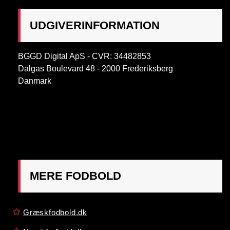
UDGIVERINFORMATION
BGGD Digital ApS - CVR: 34482853
Dalgas Boulevard 48 - 2000 Frederiksberg
Danmark
OBS:
Henvendelse på adressen ikke muligt. Post
mærkes "Att: Østrigsk Fodbold"
MERE FODBOLD
Græskfodbold.dk