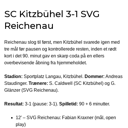
SC Kitzbühel 3-1 SVG
Reichenau
Reichenau slog til først, men Kitzbühel svarede igen med
tre mål før pausen og kontrollerede resten, inden et rødt
kort i det 90. minut gav en skarp coda på en ellers
overbevisende åbning fra hjemmeholdet.
Stadion:
Sportplatz Langau, Kitzbühel.
Dommer:
Andreas
Staudinger.
Trænere:
S. Caldwell (SC Kitzbühel) og G.
Glänzer (SVG Reichenau).
Resultat:
3-1 (pause: 3-1).
Spilletid:
90 + 6 minutter.
12′ – SVG Reichenau: Fabian Kraxner (mål, open
play)