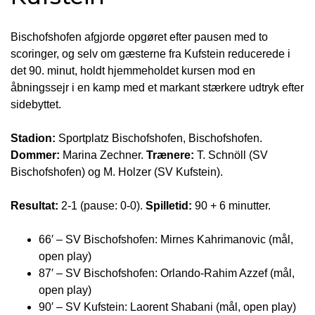
Bischofshofen afgjorde opgøret efter pausen med to
scoringer, og selv om gæsterne fra Kufstein reducerede i
det 90. minut, holdt hjemmeholdet kursen mod en
åbningssejr i en kamp med et markant stærkere udtryk efter
sidebyttet.
Stadion:
Sportplatz Bischofshofen, Bischofshofen.
Dommer:
Marina Zechner.
Trænere:
T. Schnöll (SV
Bischofshofen) og M. Holzer (SV Kufstein).
Resultat:
2-1 (pause: 0-0).
Spilletid:
90 + 6 minutter.
66′ – SV Bischofshofen: Mirnes Kahrimanovic (mål,
open play)
87′ – SV Bischofshofen: Orlando-Rahim Azzef (mål,
open play)
90′ – SV Kufstein: Laorent Shabani (mål, open play)