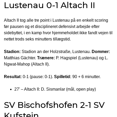
Lustenau 0-1 Altach II
Altach II tog alle tre point i Lustenau på en enkelt scoring
før pausen og et disciplineret defensivt arbejde efter
sidebyttet, i en kamp hvor hjemmeholdet ikke fandt vejen til
nettet trods seks minutters tillægstid.
Stadion:
Stadion an der Holzstraße, Lustenau.
Dommer:
Matthias Gächter.
Trænere:
P. Hagspiel (Lustenau) og L.
Ngwat-Mahop (Altach II).
Resultat:
0-1 (pause: 0-1).
Spilletid:
90 + 6 minutter.
27′ – Altach II: D. Sismanlar (mål, open play)
SV Bischofshofen 2-1 SV
Kufstein