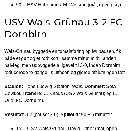
90′ – ESV Hohenems: M. Weiland (mål, open play)
USV Wals-Grünau 3-2 FC
Dornbirn
Wals-Grünau byggede en tomålsføring op før pausen, fik
både et gult og et rødt kort i samme minut midt i anden
halvleg, men udbyggede alligevel til 3-0, inden Dornbirn
reducerede to gange i slutfasen og gjorde afslutningen tæt.
Stadion:
Hans-Ludwig-Stadion, Wals.
Dommer:
Sefa
Ceviker.
Trænere:
C. Knaus (USV Wals-Grünau) og E.
Orie (FC Dornbirn).
Resultat:
3-2 (pause: 2-0).
Spilletid:
90 + 6 minutter.
15′ – USV Wals-Grünau: David Ebner (mål, open