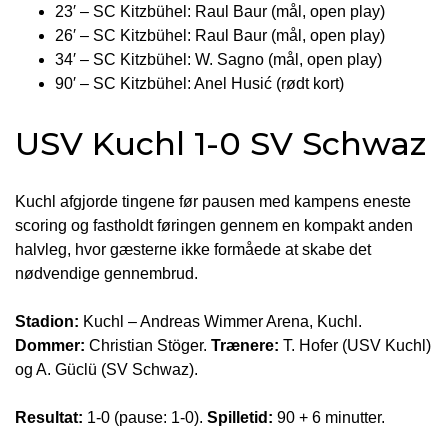
23′ – SC Kitzbühel: Raul Baur (mål, open play)
26′ – SC Kitzbühel: Raul Baur (mål, open play)
34′ – SC Kitzbühel: W. Sagno (mål, open play)
90′ – SC Kitzbühel: Anel Husić (rødt kort)
USV Kuchl 1-0 SV Schwaz
Kuchl afgjorde tingene før pausen med kampens eneste
scoring og fastholdt føringen gennem en kompakt anden
halvleg, hvor gæsterne ikke formåede at skabe det
nødvendige gennembrud.
Stadion:
Kuchl – Andreas Wimmer Arena, Kuchl.
Dommer:
Christian Stöger.
Trænere:
T. Hofer (USV Kuchl)
og A. Güclü (SV Schwaz).
Resultat:
1-0 (pause: 1-0).
Spilletid:
90 + 6 minutter.