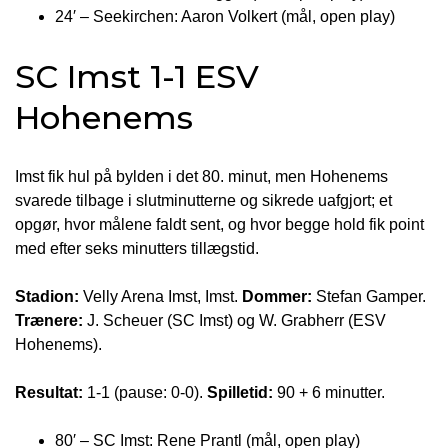
24′ – Seekirchen: Aaron Volkert (mål, open play)
SC Imst 1-1 ESV
Hohenems
Imst fik hul på bylden i det 80. minut, men Hohenems
svarede tilbage i slutminutterne og sikrede uafgjort; et
opgør, hvor målene faldt sent, og hvor begge hold fik point
med efter seks minutters tillægstid.
Stadion:
Velly Arena Imst, Imst.
Dommer:
Stefan Gamper.
Trænere:
J. Scheuer (SC Imst) og W. Grabherr (ESV
Hohenems).
Resultat:
1-1 (pause: 0-0).
Spilletid:
90 + 6 minutter.
80′ – SC Imst: Rene Prantl (mål, open play)