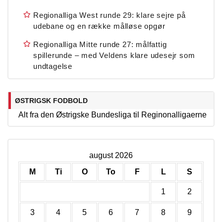
Regionalliga West runde 29: klare sejre på
udebane og en række målløse opgør
Regionalliga Mitte runde 27: målfattig
spillerunde – med Veldens klare udesejr som
undtagelse
ØSTRIGSK FODBOLD
Alt fra den Østrigske Bundesliga til Reginonalligaerne
august 2026
M
Ti
O
To
F
L
S
1
2
3
4
5
6
7
8
9