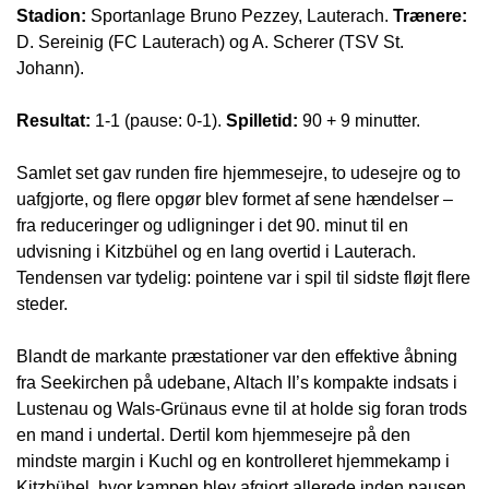
Stadion:
Sportanlage Bruno Pezzey, Lauterach.
Trænere:
D. Sereinig (FC Lauterach) og A. Scherer (TSV St.
Johann).
Resultat:
1-1 (pause: 0-1).
Spilletid:
90 + 9 minutter.
Samlet set gav runden fire hjemmesejre, to udesejre og to
uafgjorte, og flere opgør blev formet af sene hændelser –
fra reduceringer og udligninger i det 90. minut til en
udvisning i Kitzbühel og en lang overtid i Lauterach.
Tendensen var tydelig: pointene var i spil til sidste fløjt flere
steder.
Blandt de markante præstationer var den effektive åbning
fra Seekirchen på udebane, Altach II’s kompakte indsats i
Lustenau og Wals-Grünaus evne til at holde sig foran trods
en mand i undertal. Dertil kom hjemmesejre på den
mindste margin i Kuchl og en kontrolleret hjemmekamp i
Kitzbühel, hvor kampen blev afgjort allerede inden pausen.