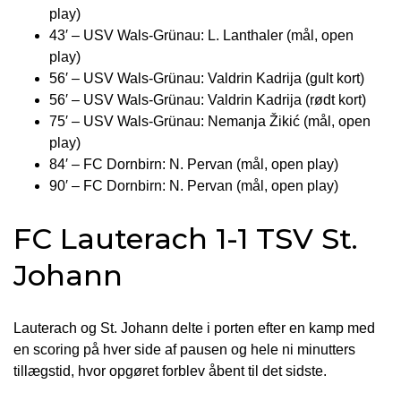
play)
43′ – USV Wals-Grünau: L. Lanthaler (mål, open
play)
56′ – USV Wals-Grünau: Valdrin Kadrija (gult kort)
56′ – USV Wals-Grünau: Valdrin Kadrija (rødt kort)
75′ – USV Wals-Grünau: Nemanja Žikić (mål, open
play)
84′ – FC Dornbirn: N. Pervan (mål, open play)
90′ – FC Dornbirn: N. Pervan (mål, open play)
FC Lauterach 1-1 TSV St.
Johann
Lauterach og St. Johann delte i porten efter en kamp med
en scoring på hver side af pausen og hele ni minutters
tillægstid, hvor opgøret forblev åbent til det sidste.