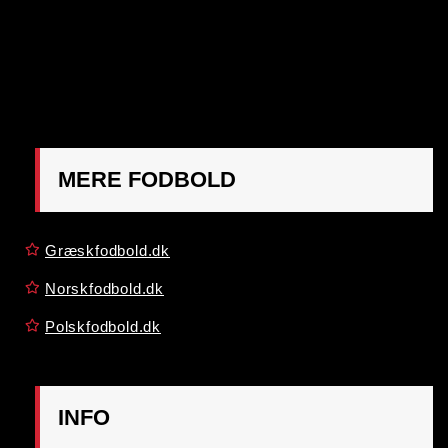
OBS:
Henvendelse på adressen ikke muligt. Post
mærkes "Att: Østrigsk Fodbold"
MERE FODBOLD
Græskfodbold.dk
Norskfodbold.dk
Polskfodbold.dk
INFO