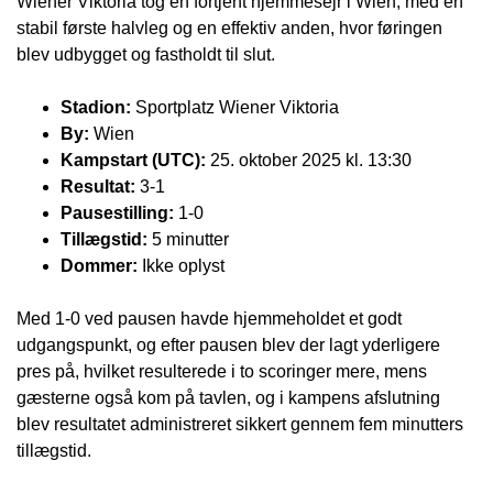
Wiener Viktoria tog en fortjent hjemmesejr i Wien, med en
stabil første halvleg og en effektiv anden, hvor føringen
blev udbygget og fastholdt til slut.
Stadion:
Sportplatz Wiener Viktoria
By:
Wien
Kampstart (UTC):
25. oktober 2025 kl. 13:30
Resultat:
3-1
Pausestilling:
1-0
Tillægstid:
5 minutter
Dommer:
Ikke oplyst
Med 1-0 ved pausen havde hjemmeholdet et godt
udgangspunkt, og efter pausen blev der lagt yderligere
pres på, hvilket resulterede i to scoringer mere, mens
gæsterne også kom på tavlen, og i kampens afslutning
blev resultatet administreret sikkert gennem fem minutters
tillægstid.