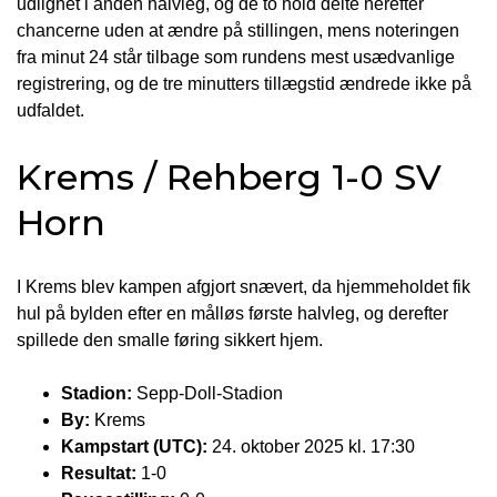
udlignet i anden halvleg, og de to hold delte herefter
chancerne uden at ændre på stillingen, mens noteringen
fra minut 24 står tilbage som rundens mest usædvanlige
registrering, og de tre minutters tillægstid ændrede ikke på
udfaldet.
Krems / Rehberg 1-0 SV
Horn
I Krems blev kampen afgjort snævert, da hjemmeholdet fik
hul på bylden efter en målløs første halvleg, og derefter
spillede den smalle føring sikkert hjem.
Stadion:
Sepp-Doll-Stadion
By:
Krems
Kampstart (UTC):
24. oktober 2025 kl. 17:30
Resultat:
1-0