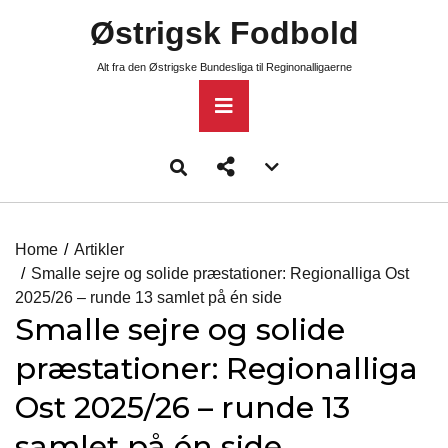
Skip
Østrigsk Fodbold
to
content
Alt fra den Østrigske Bundesliga til Reginonalligaerne
Primary
Menu
Account
menu
toggle
Home
Artikler
Smalle sejre og solide præstationer: Regionalliga Ost
2025/26 – runde 13 samlet på én side
Smalle sejre og solide
præstationer: Regionalliga
Ost 2025/26 – runde 13
samlet på én side