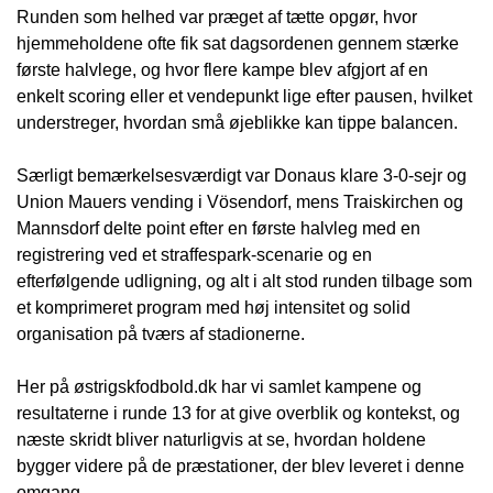
Runden som helhed var præget af tætte opgør, hvor
hjemmeholdene ofte fik sat dagsordenen gennem stærke
første halvlege, og hvor flere kampe blev afgjort af en
enkelt scoring eller et vendepunkt lige efter pausen, hvilket
understreger, hvordan små øjeblikke kan tippe balancen.
Særligt bemærkelsesværdigt var Donaus klare 3-0-sejr og
Union Mauers vending i Vösendorf, mens Traiskirchen og
Mannsdorf delte point efter en første halvleg med en
registrering ved et straffespark-scenarie og en
efterfølgende udligning, og alt i alt stod runden tilbage som
et komprimeret program med høj intensitet og solid
organisation på tværs af stadionerne.
Her på østrigskfodbold.dk har vi samlet kampene og
resultaterne i runde 13 for at give overblik og kontekst, og
næste skridt bliver naturligvis at se, hvordan holdene
bygger videre på de præstationer, der blev leveret i denne
omgang.