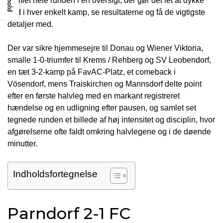
Indhold
samlet hele runden i en oversigt, der gør det let at dykke
ned i hver enkelt kamp, se resultaterne og få de vigtigste
detaljer med.
Der var sikre hjemmesejre til Donau og Wiener Viktoria,
smalle 1-0-triumfer til Krems / Rehberg og SV Leobendorf,
en tæt 3-2-kamp på FavAC-Platz, et comeback i
Vösendorf, mens Traiskirchen og Mannsdorf delte point
efter en første halvleg med en markant registreret
hændelse og en udligning efter pausen, og samlet set
tegnede runden et billede af høj intensitet og disciplin, hvor
afgørelserne ofte faldt omkring halvlegene og i de døende
minutter.
Indholdsfortegnelse
Parndorf 2-1 FC