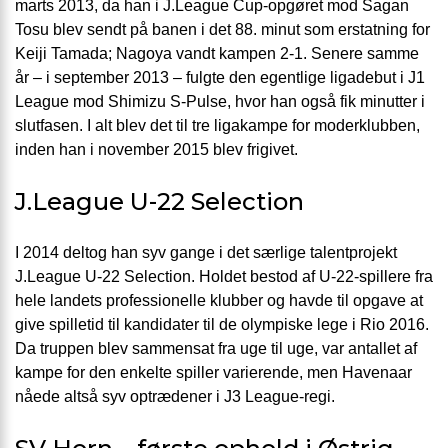
marts 2013, da han i J.League Cup-opgøret mod Sagan
Tosu blev sendt på banen i det 88. minut som erstatning for
Keiji Tamada; Nagoya vandt kampen 2-1. Senere samme
år – i september 2013 – fulgte den egentlige ligadebut i J1
League mod Shimizu S-Pulse, hvor han også fik minutter i
slutfasen. I alt blev det til tre ligakampe for moderklubben,
inden han i november 2015 blev frigivet.
J.League U-22 Selection
I 2014 deltog han syv gange i det særlige talentprojekt
J.League U-22 Selection. Holdet bestod af U-22-spillere fra
hele landets professionelle klubber og havde til opgave at
give spilletid til kandidater til de olympiske lege i Rio 2016.
Da truppen blev sammensat fra uge til uge, var antallet af
kampe for den enkelte spiller varierende, men Havenaar
nåede altså syv optrædener i J3 League-regi.