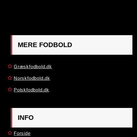
OBS:
Henvendelse på adressen ikke muligt. Post
mærkes "Att: Østrigsk Fodbold"
MERE FODBOLD
Græskfodbold.dk
Norskfodbold.dk
Polskfodbold.dk
INFO
Forside