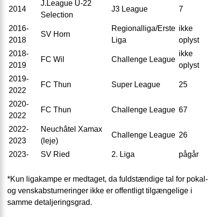
J.League U-22
2014
J3 League
7
Selection
2016-
Regionalliga/Erste
ikke
SV Horn
2018
Liga
oplyst
2018-
ikke
FC Wil
Challenge League
2019
oplyst
2019-
FC Thun
Super League
25
2022
2020-
FC Thun
Challenge League
67
2022
2022-
Neuchâtel Xamax
Challenge League
26
2023
(leje)
2023-
SV Ried
2. Liga
pågår
*Kun ligakampe er medtaget, da fuldstændige tal for pokal-
og venskabsturneringer ikke er offentligt tilgængelige i
samme detaljeringsgrad.