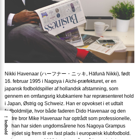
Nikki Havenaar (ハーフナー・ニッキ, Hāfunā Nikki), født
16. februar 1995 i Nagoya i Aichi-præfekturet, er en
japansk fodboldspiller af hollandsk afstamning, som
gennem en omfangsrig klubkarriere har repræsenteret hold
i Japan, Østrig og Schweiz. Han er opvokset i et udtalt
fodboldmiljø, hvor både faderen Dido Havenaar og den
→
ældre bror Mike Havenaar har optrådt som professionelle,
Indhold
og han har siden ungdomsårene hos Nagoya Grampus
arbejdet sig frem til en fast plads i europæisk klubfodbold.