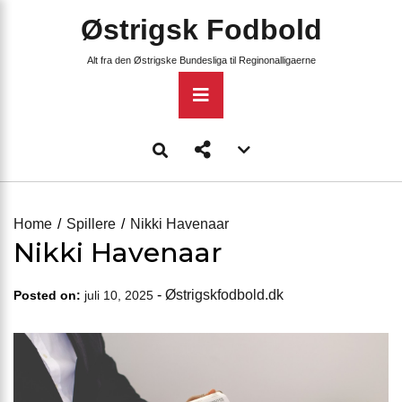
Skip
Østrigsk Fodbold
to
content
Alt fra den Østrigske Bundesliga til Reginonalligaerne
Primary
Menu
Account
menu
toggle
Home
Spillere
Nikki Havenaar
Nikki Havenaar
-
Østrigskfodbold.dk
Posted on:
juli 10, 2025