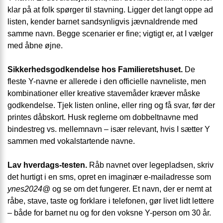
klar på at folk spørger til stavning. Ligger det langt oppe ad
listen, kender barnet sandsynligvis jævnaldrende med
samme navn. Begge scenarier er fine; vigtigt er, at I vælger
med åbne øjne.
Sikkerhedsgodkendelse hos Familieretshuset.
De
fleste Y-navne er allerede i den officielle navneliste, men
kombinationer eller kreative stavemåder kræver måske
godkendelse. Tjek listen online, eller ring og få svar, før der
printes dåbskort. Husk reglerne om dobbeltnavne med
bindestreg vs. mellemnavn – især relevant, hvis I sætter Y
sammen med vokalstartende navne.
Lav hverdags-testen.
Råb navnet over legepladsen, skriv
det hurtigt i en sms, opret en imaginær e-mailadresse som
ynes2024@
og se om det fungerer. Et navn, der er nemt at
råbe, stave, taste og forklare i telefonen, gør livet lidt lettere
– både for barnet nu og for den voksne Y-person om 30 år.