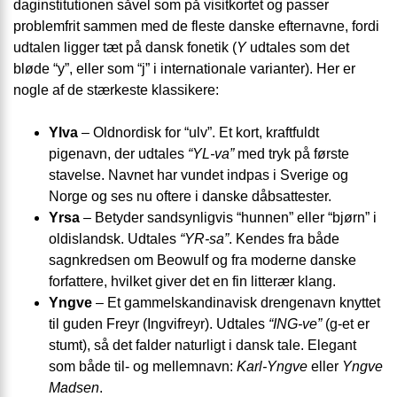
daginstitutionen såvel som på visitkortet og passer
problemfrit sammen med de fleste danske efternavne, fordi
udtalen ligger tæt på dansk fonetik (
Y
udtales som det
bløde “y”, eller som “j” i internationale varianter). Her er
nogle af de stærkeste klassikere:
Ylva
– Oldnordisk for “ulv”. Et kort, kraftfuldt
pigenavn, der udtales
“YL-va”
med tryk på første
stavelse. Navnet har vundet indpas i Sverige og
Norge og ses nu oftere i danske dåbsattester.
Yrsa
– Betyder sandsynligvis “hunnen” eller “bjørn” i
oldislandsk. Udtales
“YR-sa”
. Kendes fra både
sagnkredsen om Beowulf og fra moderne danske
forfattere, hvilket giver det en fin litterær klang.
Yngve
– Et gammelskandinavisk drengenavn knyttet
til guden Freyr (Ingvifreyr). Udtales
“ING-ve”
(g-et er
stumt), så det falder naturligt i dansk tale. Elegant
som både til- og mellemnavn:
Karl-Yngve
eller
Yngve
Madsen
.