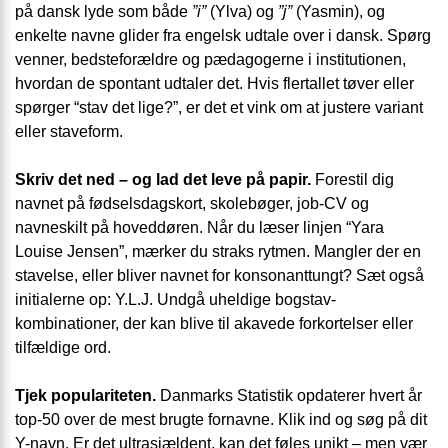
på dansk lyde som både
”i”
(Ylva) og
”j”
(Yasmin), og
enkelte navne glider fra engelsk udtale over i dansk. Spørg
venner, bedsteforældre og pædagogerne i institutionen,
hvordan de spontant udtaler det. Hvis flertallet tøver eller
spørger “stav det lige?”, er det et vink om at justere variant
eller staveform.
Skriv det ned – og lad det leve på papir.
Forestil dig
navnet på fødselsdagskort, skolebøger, job-CV og
navneskilt på hoveddøren. Når du læser linjen “Yara
Louise Jensen”, mærker du straks rytmen. Mangler der en
stavelse, eller bliver navnet for konsonanttungt? Sæt også
initialerne op: Y.L.J. Undgå uheldige bogstav-
kombinationer, der kan blive til akavede forkortelser eller
tilfældige ord.
Tjek populariteten.
Danmarks Statistik opdaterer hvert år
top-50 over de mest brugte fornavne. Klik ind og søg på dit
Y-navn. Er det ultrasjældent, kan det føles unikt – men vær