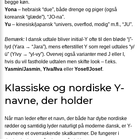
begge køn.
Yona
– hebraisk “due”, både drenge og piger (også
koreansk “glæde”), “JO-na”.
Yu
– kinesisk/japansk “univers, overflod, modig” m.fl., “JU”.
Bemærk:
I dansk udtale bliver initial-Y ofte til den bløde “j”-
lyd (Yara → “Jara”), mens efterstillet Y som regel udtales “y/
ü” (Ylvy → “yl-vy”). Overvej også varianter med J eller I,
hvis du vil fastholde udtalen men skifte look – f.eks.
Yasmin/Jasmin
,
Ylva/Ilva
eller
Yosef/Josef
.
Klassiske og nordiske Y-
navne, der holder
Når man leder efter et navn, der både har dybe nordiske
rødder og samtidig lyder naturligt på moderne dansk, er Y-
navnene et overraskende skatkammer. De fungerer i