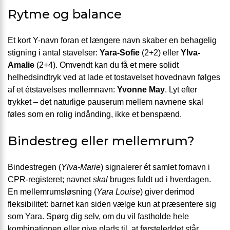
Rytme og balance
Et kort Y-navn foran et længere navn skaber en behagelig
stigning i antal stavelser:
Yara-Sofie
(2+2) eller
Ylva-
Amalie
(2+4). Omvendt kan du få et mere solidt
helhedsindtryk ved at lade et tostavelset hovednavn følges
af et étstavelses mellemnavn:
Yvonne May
. Lyt efter
trykket – det naturlige pauserum mellem navnene skal
føles som en rolig indånding, ikke et benspænd.
Bindestreg eller mellemrum?
Bindestregen (
Ylva-Marie
) signalerer ét samlet fornavn i
CPR-registeret; navnet
skal
bruges fuldt ud i hverdagen.
En mellemrumsløsning (
Yara Louise
) giver derimod
fleksibilitet: barnet kan siden vælge kun at præsentere sig
som Yara. Spørg dig selv, om du vil fastholde hele
kombinationen eller give plads til, at førsteleddet står