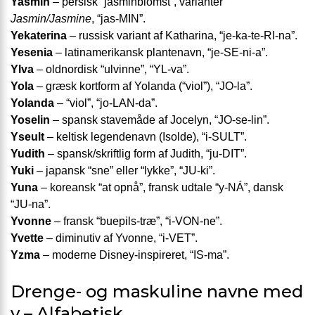
Yasmin
– persisk “jasminblomst”, varianter
Jasmin/Jasmine
, “jas-MIN”.
Yekaterina
– russisk variant af Katharina, “je-ka-te-RI-na”.
Yesenia
– latinamerikansk plante­navn, “je-SE-ni-a”.
Ylva
– oldnordisk “ulvinne”, “YL-va”.
Yola
– græsk kortform af Yolanda (“viol”), “JO-la”.
Yolanda
– “viol”, “jo-LAN-da”.
Yoselin
– spansk stavemåde af Jocelyn, “JO-se-lin”.
Yseult
– keltisk legende­navn (Isolde), “i-SULT”.
Yudith
– spansk/skriftlig form af Judith, “ju-DIT”.
Yuki
– japansk “sne” eller “lykke”, “JU-ki”.
Yuna
– koreansk “at opnå”, fransk udtale “y-NÁ”, dansk
“JU-na”.
Yvonne
– fransk “buepils-træ”, “i-VON-ne”.
Yvette
– diminutiv af Yvonne, “i-VET”.
Yzma
– moderne Disney-inspireret, “IS-ma”.
Drenge- og maskuline navne med
y – Alfabetisk