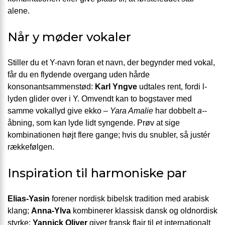
alene.
Når y møder vokaler
Stiller du et Y-navn foran et navn, der begynder med vokal,
får du en flydende overgang uden hårde
konsonantsammenstød:
Karl Yngve
udtales rent, fordi l-
lyden glider over i Y. Omvendt kan to bogstaver med
samme vokallyd give ekko –
Yara Amalie
har dobbelt
a-
-
åbning, som kan lyde lidt syngende. Prøv at sige
kombinationen højt flere gange; hvis du snubler, så justér
rækkefølgen.
Inspiration til harmoniske par
Elias-Yasin
forener nordisk bibelsk tradition med arabisk
klang;
Anna-Ylva
kombinerer klassisk dansk og oldnordisk
styrke;
Yannick Oliver
giver fransk flair til et internationalt