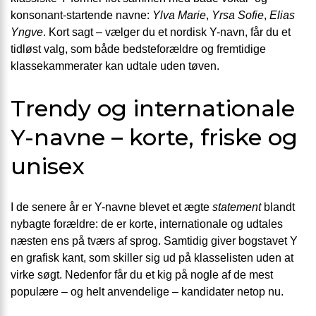
konsonant-startende navne:
Ylva Marie
,
Yrsa Sofie
,
Elias
Yngve
. Kort sagt – vælger du et nordisk Y-navn, får du et
tidløst valg, som både bedsteforældre og fremtidige
klassekammerater kan udtale uden tøven.
Trendy og internationale
Y-navne – korte, friske og
unisex
I de senere år er Y-navne blevet et ægte
statement
blandt
nybagte forældre: de er korte, internationale og udtales
næsten ens på tværs af sprog. Samtidig giver bogstavet Y
en grafisk kant, som skiller sig ud på klasselisten uden at
virke søgt. Nedenfor får du et kig på nogle af de mest
populære – og helt anvendelige – kandidater netop nu.