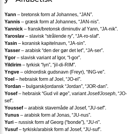
Yann
– bretonsk form af Johannes, “JAN”.
Yannis
– græsk form af Johannes, “JAN-nis”.
Yannick
– fransk/bretonsk diminutiv af Yann, “JA-nik”.
Yaroslav
– slavisk “strålende ry”, “JA-ro-slaf”.
Yasin
– koranisk kapitelnavn, “JA-sin”.
Yasser
– arabisk “den der gør det let”, “JA-ser”.
Ygor
– slavisk variant af Igor, “I-gor”.
Yildirim
– tyrkisk “lyn”, “jil-di-RIM”.
Yngve
– oldnordisk gudsnavn (Freyr), “ING-ve”.
Yoel
– hebraisk form af Joel, “JO-el”.
Yordan
– bulgarsk/jordansk “Jordan”, “JOR-dan”.
Yosef
– hebraisk “Gud vil øge”, variant
Josef/Joseph
, “JO-
sef”.
Youssef
– arabisk stavemåde af Josef, “JU-sef”.
Yunus
– arabisk form af Jonas, “JU-nus”.
Yuri
– russisk form af Georg (“bonde”), “JU-ri”.
Yusuf
– tyrkisk/arabisk form af Josef, “JU-suf”.