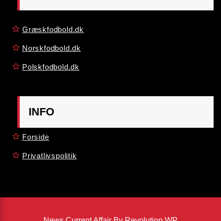
Græskfodbold.dk
Norskfodbold.dk
Polskfodbold.dk
INFO
Forside
Privatlivspolitik
News Current Affair By Revolution WP