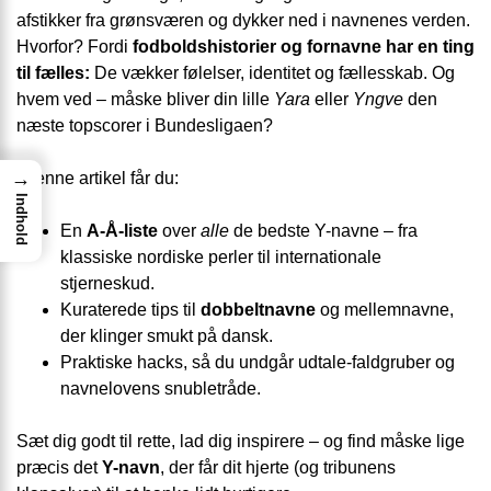
afstikker fra grønsværen og dykker ned i navnenes verden.
Hvorfor? Fordi
fodboldshistorier og fornavne har en ting
til fælles:
De vækker følelser, identitet og fællesskab. Og
hvem ved – måske bliver din lille
Yara
eller
Yngve
den
næste topscorer i Bundesligaen?
→
I denne artikel får du:
Indhold
En
A-Å-liste
over
alle
de bedste Y-navne – fra
klassiske nordiske perler til internationale
stjerneskud.
Kuraterede tips til
dobbeltnavne
og mellemnavne,
der klinger smukt på dansk.
Praktiske hacks, så du undgår udtale-faldgruber og
navnelovens snubletråde.
Sæt dig godt til rette, lad dig inspirere – og find måske lige
præcis det
Y-navn
, der får dit hjerte (og tribunens