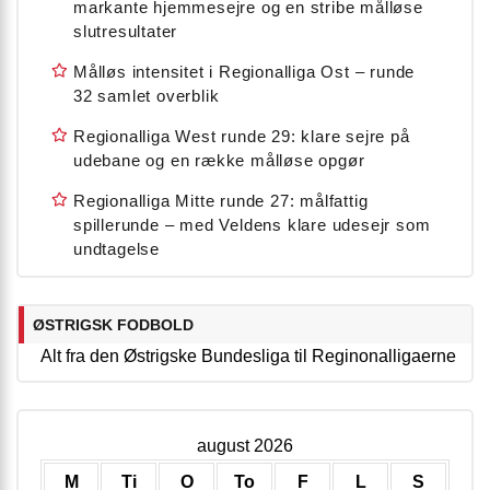
markante hjemmesejre og en stribe målløse
slutresultater
Målløs intensitet i Regionalliga Ost – runde
32 samlet overblik
Regionalliga West runde 29: klare sejre på
udebane og en række målløse opgør
Regionalliga Mitte runde 27: målfattig
spillerunde – med Veldens klare udesejr som
undtagelse
ØSTRIGSK FODBOLD
Alt fra den Østrigske Bundesliga til Reginonalligaerne
august 2026
M
Ti
O
To
F
L
S