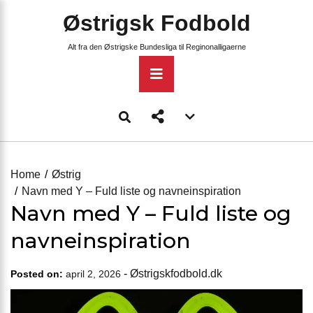
Skip
Østrigsk Fodbold
to
content
Alt fra den Østrigske Bundesliga til Reginonalligaerne
Primary
Menu
Account
menu
toggle
Home
Østrig
Navn med Y – Fuld liste og navneinspiration
Navn med Y – Fuld liste og
navneinspiration
-
Østrigskfodbold.dk
Posted on:
april 2, 2026