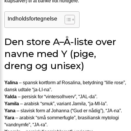
klapsalver) til at banke lidt hurtigere.
Indholdsfortegnelse
Den store A–Å-liste over
navne med Y (pige,
dreng og unisex)
Yalina
– spansk kortform af Rosalina, betydning “lille rose”,
dansk udtale “ja-LI-na”.
Yalda
– persisk for “vintersolhverv”, “JAL-da”.
Yamila
– arabisk “smuk”, variant
Jamila
, “ja-MI-la”.
Yana
– slavisk form af Johanna (“Gud er nådig”), “JA-na”.
Yara
– arabisk “små sommerfugle”, brasiliansk mytologi
“vandnymfe”, “JA-ra”.