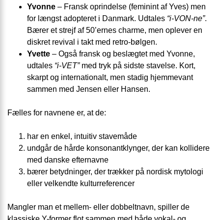
Yvonne
– Fransk oprindelse (feminint af Yves) men
for længst adopteret i Danmark. Udtales
“i-VON-ne”
.
Bærer et strejf af 50’ernes charme, men oplever en
diskret revival i takt med retro-bølgen.
Yvette
– Også fransk og beslægtet med Yvonne,
udtales
“i-VET”
med tryk på sidste stavelse. Kort,
skarpt og internationalt, men stadig hjemmevant
sammen med Jensen eller Hansen.
Fælles for navnene er, at de:
har en enkel, intuitiv stavemåde
undgår de hårde konsonantklynger, der kan kollidere
med danske efternavne
bærer betydninger, der trækker på nordisk mytologi
eller velkendte kulturreferencer
Mangler man et mellem- eller dobbeltnavn, spiller de
klassiske Y-former flot sammen med både vokal- og