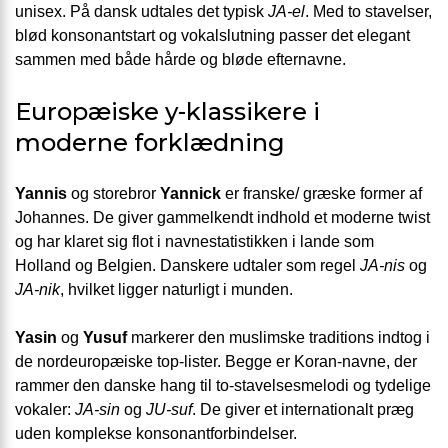
unisex. På dansk udtales det typisk
JA-el
. Med to stavelser,
blød konsonantstart og vokalslutning passer det elegant
sammen med både hårde og bløde efternavne.
Europæiske y-klassikere i
moderne forklædning
Yannis
og storebror
Yannick
er franske/ græske former af
Johannes. De giver gammelkendt indhold et moderne twist
og har klaret sig flot i navnestatistikken i lande som
Holland og Belgien. Danskere udtaler som regel
JA-nis
og
JA-nik
, hvilket ligger naturligt i munden.
Yasin
og
Yusuf
markerer den muslimske traditions indtog i
de nordeuropæiske top-lister. Begge er Koran-navne, der
rammer den danske hang til to-stavelsesmelodi og tydelige
vokaler:
JA-sin
og
JU-suf
. De giver et internationalt præg
uden komplekse konsonantforbindelser.