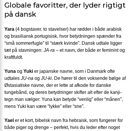
Globale favoritter, der lyder rigtigt
på dansk
Yara
(4 bogstaver, to stavelser) har rødder i både arabisk
og brasiliansk portugisisk, hvor betydningen spænder fra
“små sommerfugle” til “stærk kvinde”. Dansk udtale ligger
tæt på stavningen:
JA-ra
– et navn, der både er feminint og
kraftfuldt.
Yuna
og
Yuki
er japanske navne, som i Danmark ofte
udtales
JU-na
og
JU-ki
. De hører til den voksende bølge af
Østasiatiske navne, der er lette at afkode for danske
tungebånd, og deres betydninger skifter alt efter de kanji-
tegn man vælger: Yuna kan betyde “venlig” eller “månen”,
mens Yuki kan være “lykke” eller “sne”.
Yael
er et kort, bibelsk navn fra hebraisk, som fungerer for
både piger og drenge – perfekt, hvis du leder efter noget