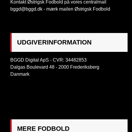
Kontakt Østrigsk Fodbold på vores centralmail
bggd@bggd.dk
- mærk mailen Østrigsk Fodbold
UDGIVERINFORMATION
BGGD Digital ApS - CVR: 34482853
Dalgas Boulevard 48 - 2000 Frederiksberg
Danmark
OBS:
Henvendelse på adressen ikke muligt. Post
mærkes "Att: Østrigsk Fodbold"
MERE FODBOLD