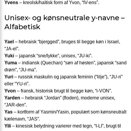
Yvens
– kreolsk/haïtisk form af Yvon, “IV-ens”.
Unisex- og kønsneutrale y-navne –
Alfabetisk
Yael
– hebraisk “bjergged”, bruges til begge køn i Israel,
“JA-el”.
Yuki
– japansk “sne/lykke”, unisex, “JU-ki”.
Yuma
– indiansk (Quechan) “søn af høsten”, japansk “sand
drøm”, “JU-ma”.
Yuri
– russisk maskulin og japansk feminin (“lilje”), “JU-ri”
eller “YU-ri”.
Yvon
– fransk, historisk brugt til begge køn, “i-VON”.
Yarden
– hebraisk “Jordan” (floden), moderne unisex,
“JAR-den”.
Yas
– kortform af Yasmin/Yasin, populært som køns­neutralt
kælenavn, “JAS”.
Yili
– kinesisk betydning varierer med tegn, “I-LI”, brugt til