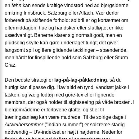
en
føhn
kan sende kraftige vindstød ned ad bjergsiderne
omkring Innsbruck, Salzburg eller Altach. Vær derfor
forberedt på skiftende forhold: solbriller og kortærmet om
eftermiddagen, hue og handsker efter slutfløjtet er ikke
usædvanligt. Banerne klarer sig normalt godt, men en
pludselig skylle kan gøre underlaget tungt; det giver
langsomt spil og flere glidende tacklinger – spændende,
men hårdt for finspillende hold som Salzburg eller Sturm
Graz.
Den bedste strategi er
lag-på-lag-påklædning
, så du
hurtigt kan tilpasse dig. Hav altid en tynd, vandtæt jakke i
tasken, og vælg fodtøj med gore-tex eller lignende
membran, der også holder til sightseeing på våde brosten. I
bjergområderne er fortovene glatte, og stier til
træningsanlæg kan være mudrede. Til de solrige dage i
Altweibersommer
(”indian summer”) er solcreme stadig
nødvendig – UV-indekset er højt i højderne. Nedenfor