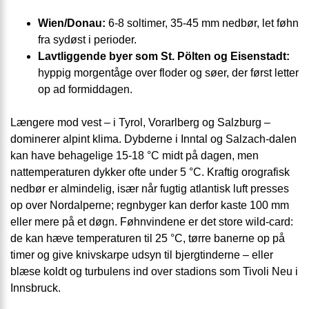
Wien/Donau:
6-8 soltimer, 35-45 mm nedbør, let føhn
fra sydøst i perioder.
Lavtliggende byer som St. Pölten og Eisenstadt:
hyppig morgentåge over floder og søer, der først letter
op ad formiddagen.
Længere mod vest – i Tyrol, Vorarlberg og Salzburg –
dominerer alpint klima. Dybderne i Inntal og Salzach-dalen
kan have behagelige 15-18 °C midt på dagen, men
nattemperaturen dykker ofte under 5 °C. Kraftig orografisk
nedbør er almindelig, især når fugtig atlantisk luft presses
op over Nordalperne; regnbyger kan derfor kaste 100 mm
eller mere på et døgn. Føhnvindene er det store wild-card:
de kan hæve temperaturen til 25 °C, tørre banerne op på
timer og give knivskarpe udsyn til bjergtinderne – eller
blæse koldt og turbulens ind over stadions som Tivoli Neu i
Innsbruck.