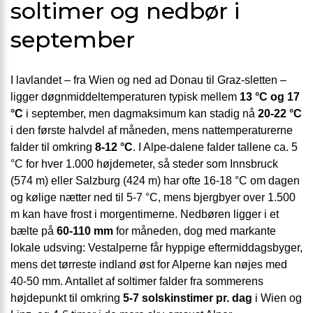
soltimer og nedbør i
september
I lavlandet – fra Wien og ned ad Donau til Graz-sletten –
ligger døgnmiddel­temperaturen typisk mellem
13 °C og 17
°C
i september, men dagmaksimum kan stadig nå
20-22 °C
i den første halvdel af måneden, mens nattemperaturerne
falder til omkring
8-12 °C
. I Alpe-dalene falder tallene ca. 5
°C for hver 1.000 højdemeter, så steder som Innsbruck
(574 m) eller Salzburg (424 m) har ofte 16-18 °C om dagen
og kølige nætter ned til 5-7 °C, mens bjergbyer over 1.500
m kan have frost i morgentimerne. Nedbøren ligger i et
bælte på
60-110 mm
for måneden, dog med markante
lokale udsving: Vestalperne får hyppige eftermiddagsbyger,
mens det tørreste indland øst for Alperne kan nøjes med
40-50 mm. Antallet af soltimer falder fra sommerens
højdepunkt til omkring
5-7 solskinstimer pr. dag
i Wien og