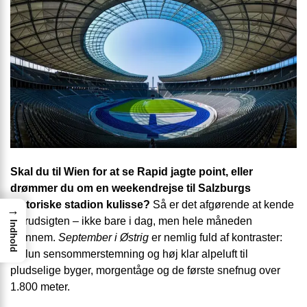
Skal du til Wien for at se Rapid jagte point, eller
drømmer du om en weekendrejse til Salzburgs
historiske stadion kulisse?
Så er det afgørende at kende
→
vejrudsigten – ikke bare i dag, men hele måneden
Indhold
igennem.
September i Østrig
er nemlig fuld af kontraster:
fra lun sensommerstemning og høj klar alpeluft til
pludselige byger, morgentåge og de første snefnug over
1.800 meter.