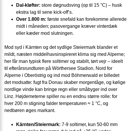
Dal-kløfter:
store døgnudsving (op til 15 °C) – husk
ekstra lag til sene kick-off’s.
Over 1.800 m:
første snefald kan forekomme allerede
midt i måneden; pasovergange kræver vinterdæk
eller kæder mod slutningen.
Mod syd i Kärnten og det sydlige Steiermark blander et
mildt, næsten middelhavsinspireret klima sig med Alperne;
her får man typisk flere soltimer og stabilt, tørt vejr – ideelt
til efterårsrundturen på Wörthersee Stadion. Nord for
Alperne i Oberöstrig og ind mod Böhmerwald er billedet
det modsatte: fugt fra Donau skaber morgentåge, og kølige
nordlige vinde kan bringe regn eller småbyger ind over
Linz. Højdemeterne spiller nu en endnu større rolle: for
hver 200 m stigning falder temperaturen ≈ 1 °C, og
nedbøren øges markant.
Kärnten/Steiermark:
7-9 soltimer, kun 50-60 mm