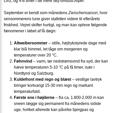
Linz, og 4-6 timer i de mere sky-omsust Alper.
September er kendt som månedens
Zwischen­saison
, hvor
sensommerens lune giver stafetten videre til efterårets
friskhed. Vejret skifter hurtigt, og man kan opleve følgende
fænomener i løbet af få døgn:
Altweibersommer
– stille, højtrykstyrede dage med
klar blå himmel, let tåge om morgenen og
temperaturer over 20 °C.
Føhnvind
– varm, tør nedstrømsvind fra syd, der kan
hæve temperaturen 5-10 °C på få timer, især i
Nordtyrol og Salzburg.
Kuldefront med regn og blæst
– vestlige lavtryk
bringer kortvarigt 15-30 mm regn og markant
temperaturfald.
Første sne i højderne
– fra ca. 1.800-2.000 m kan
sneen lægge sig permanent fra månedens sidste
uge, hvilket allerede kan påvirke bjergpas og