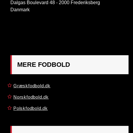
Dalgas Boulevard 48 - 2000 Frederiksberg
Danmark
OBS:
Henvendelse på adressen ikke muligt. Post
mærkes "Att: Østrigsk Fodbold"
MERE FODBOLD
Græskfodbold.dk
Norskfodbold.dk
Polskfodbold.dk