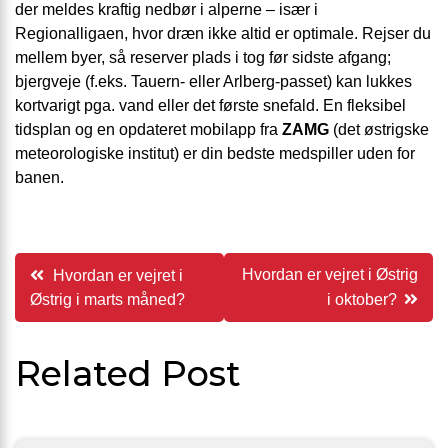
der meldes kraftig nedbør i alperne – især i
Regionalligaen, hvor dræn ikke altid er optimale. Rejser du
mellem byer, så reserver plads i tog før sidste afgang;
bjergveje (f.eks. Tauern- eller Arlberg-passet) kan lukkes
kortvarigt pga. vand eller det første snefald. En fleksibel
tidsplan og en opdateret mobilapp fra
ZAMG
(det østrigske
meteorologiske institut) er din bedste medspiller uden for
banen.
Indlægsnavigation
Hvordan er vejret i Østrig
Hvordan er vejret i
Østrig i marts måned?
i oktober?
Related Post