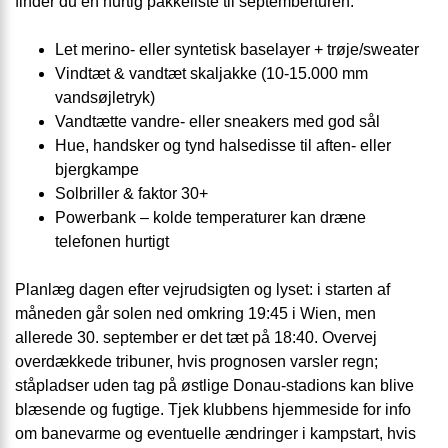
finder du en hurtig pakkeliste til septemberturen:
Let merino- eller syntetisk baselayer + trøje/sweater
Vindtæt & vandtæt skaljakke (10-15.000 mm
vandsøjletryk)
Vandtætte vandre- eller sneakers med god sål
Hue, handsker og tynd halsedisse til aften- eller
bjergkampe
Solbriller & faktor 30+
Powerbank – kolde temperaturer kan dræne
telefonen hurtigt
Planlæg dagen efter vejrudsigten og lyset: i starten af
måneden går solen ned omkring 19:45 i Wien, men
allerede 30. september er det tæt på 18:40. Overvej
overdækkede tribuner, hvis prognosen varsler regn;
ståpladser uden tag på østlige Donau-stadions kan blive
blæsende og fugtige. Tjek klubbens hjemmeside for info
om banevarme og eventuelle ændringer i kampstart, hvis