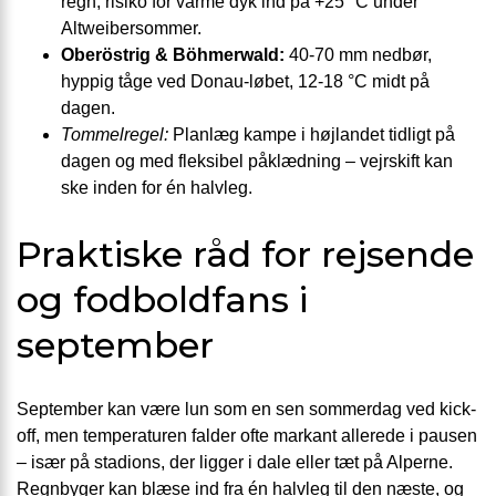
regn, risiko for varme dyk ind på +25 °C under
Altweibersommer.
Oberöstrig & Böhmerwald:
40-70 mm nedbør,
hyppig tåge ved Donau-løbet, 12-18 °C midt på
dagen.
Tommelregel:
Planlæg kampe i højlandet tidligt på
dagen og med fleksibel påklædning – vejrskift kan
ske inden for én halvleg.
Praktiske råd for rejsende
og fodboldfans i
september
September kan være lun som en sen sommerdag ved kick-
off, men temperaturen falder ofte markant allerede i pausen
– især på stadions, der ligger i dale eller tæt på Alperne.
Regnbyger kan blæse ind fra én halvleg til den næste, og