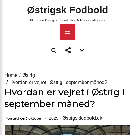
Skip
Østrigsk Fodbold
to
content
Alt fra den Østrigske Bundesliga til Reginonalligaerne
Primary
Menu
Account
menu
toggle
Home
Østrig
Hvordan er vejret i Østrig i september måned?
Hvordan er vejret i Østrig i
september måned?
-
Østrigskfodbold.dk
Posted on:
oktober 7, 2025