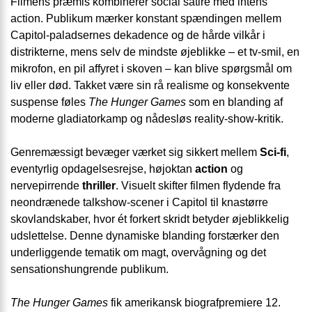
Filmens præmis kombinerer social satire med intens
action. Publikum mærker konstant spændingen mellem
Capitol-paladsernes dekadence og de hårde vilkår i
distrikterne, mens selv de mindste øjeblikke – et tv-smil, en
mikrofon, en pil affyret i skoven – kan blive spørgsmål om
liv eller død. Takket være sin rå realisme og konsekvente
suspense føles
The Hunger Games
som en blanding af
moderne gladiatorkamp og nådesløs reality-show-kritik.
Genremæssigt bevæger værket sig sikkert mellem
Sci-fi
,
eventyrlig opdagelsesrejse, højoktan
action
og
nervepirrende
thriller
. Visuelt skifter filmen flydende fra
neondrænede talkshow-scener i Capitol til knastørre
skovlandskaber, hvor ét forkert skridt betyder øjeblikkelig
udslettelse. Denne dynamiske blanding forstærker den
underliggende tematik om magt, overvågning og det
sensationshungrende publikum.
The Hunger Games
fik amerikansk biografpremiere 12.