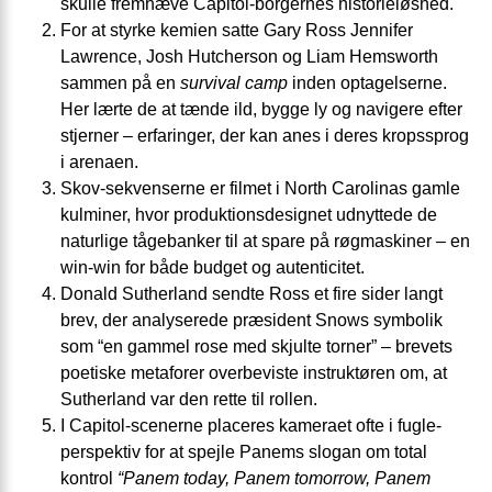
skulle fremhæve Capitol-borgernes historieløshed.
For at styrke kemien satte Gary Ross Jennifer
Lawrence, Josh Hutcherson og Liam Hemsworth
sammen på en
survival camp
inden optagelserne.
Her lærte de at tænde ild, bygge ly og navigere efter
stjerner – erfaringer, der kan anes i deres kropssprog
i arenaen.
Skov-sekvenserne er filmet i North Carolinas gamle
kulminer, hvor produktions­designet udnyttede de
naturlige tågebanker til at spare på røg­maskiner – en
win-win for både budget og autenticitet.
Donald Sutherland sendte Ross et fire sider langt
brev, der analyserede præsident Snows symbolik
som “en gammel rose med skjulte torner” – brevets
poetiske metaforer overbeviste instruktøren om, at
Sutherland var den rette til rollen.
I Capitol-scenerne placeres kameraet ofte i fugle­
perspektiv for at spejle Panems slogan om total
kontrol
“Panem today, Panem tomorrow, Panem