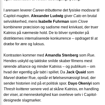
I arenaen leverer
Career-tributterne
det fysiske modsvar til
Capitol-magten.
Alexander Ludwig
giver
Cato
en brutal
selvsikkerhed, mens
Isabelle Fuhrman
som
Clove
kombinerer præcision og sadisme med knivkast, der truer
Katniss på nærmeste hold. De to bliver symboler på
distrikternes internaliserede konkurrence – opdraget til at
dræbe for ære og luksus.
Kontrasten kommer med
Amandla Stenberg
som
Rue
.
Hendes uskyld og taktiske snilde skaber filmens mest
rørende alliance og minder Katniss – og publikum – om
hvad der egentlig går tabt i spillet. Da
Jack Quaid
som
Marvel
dræber Rue, opstår et følelsesmæssigt brud, der
sender historien ind på et politisk spor.
Dayo Okeniyi
som
Thresh
kvitterer senere ved at skåne Katniss, en handling
der viser, at menneskelighed kan overleve selv i Capitol-
designede slagmarker.