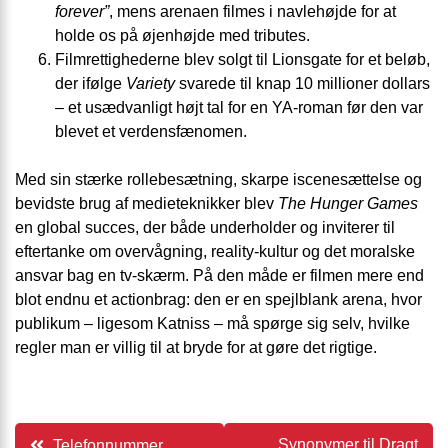
forever”
, mens arenaen filmes i navle­højde for at
holde os på øjenhøjde med tributes.
Film­rettighederne blev solgt til Lionsgate for et beløb,
der ifølge
Variety
svarede til knap 10 millioner dollars
– et usædvanligt højt tal for en YA-roman før den var
blevet et verdensfænomen.
Med sin stærke rollebesætning, skarpe iscenesættelse og
bevidste brug af medie­teknikker blev
The Hunger Games
en global succes, der både underholder og inviterer til
eftertanke om overvågning, reality-kultur og det moralske
ansvar bag en tv-skærm. På den måde er filmen mere end
blot endnu et actionbrag: den er en spejlblank arena, hvor
publikum – ligesom Katniss – må spørge sig selv, hvilke
regler man er villig til at bryde for at gøre det rigtige.
Indlægsnavigation
Synonymer til Dragt
Telefonnummer