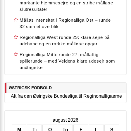
markante hjemmesejre og en stribe målløse
slutresultater
Målløs intensitet i Regionalliga Ost – runde
32 samlet overblik
Regionalliga West runde 29: klare sejre på
udebane og en række målløse opgør
Regionalliga Mitte runde 27: målfattig
spillerunde – med Veldens klare udesejr som
undtagelse
ØSTRIGSK FODBOLD
Alt fra den Østrigske Bundesliga til Reginonalligaerne
august 2026
M
Ti
O
To
F
L
S