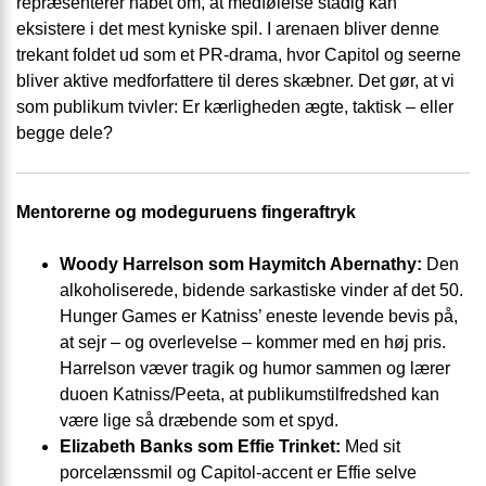
repræsenterer håbet om, at medfølelse stadig kan
eksistere i det mest kyniske spil. I arenaen bliver denne
trekant foldet ud som et PR-drama, hvor Capitol og seerne
bliver aktive medforfattere til deres skæbner. Det gør, at vi
som publikum tvivler: Er kærligheden ægte, taktisk – eller
begge dele?
Mentorerne og modeguruens fingeraftryk
Woody Harrelson som Haymitch Abernathy:
Den
alkoholiserede, bidende sarkastiske vinder af det 50.
Hunger Games er Katniss’ eneste levende bevis på,
at sejr – og overlevelse – kommer med en høj pris.
Harrelson væver tragik og humor sammen og lærer
duoen Katniss/Peeta, at publikumstilfredshed kan
være lige så dræbende som et spyd.
Elizabeth Banks som Effie Trinket:
Med sit
porcelænssmil og Capitol-accent er Effie selve