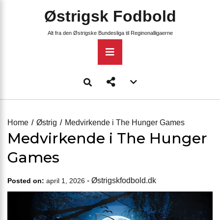
Skip
Østrigsk Fodbold
to
content
Alt fra den Østrigske Bundesliga til Reginonalligaerne
Primary
Menu
Account
menu
toggle
Home
Østrig
Medvirkende i The Hunger Games
Medvirkende i The Hunger
Games
-
Østrigskfodbold.dk
Posted on:
april 1, 2026