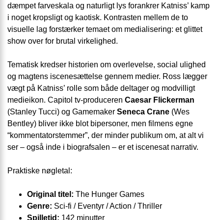
dæmpet farve­skala og naturligt lys forankrer Katniss’ kamp
i noget kropsligt og kaotisk. Kontrasten mellem de to
visuelle lag forstærker temaet om medialisering: et glittet
show over for brutal virkelighed.
Tematisk kredser historien om overlevelse, social ulighed
og magtens iscenesættelse gennem medier. Ross lægger
vægt på Katniss’ rolle som både deltager og modvilligt
medie­ikon. Capitol tv-produceren
Caesar Flickerman
(Stanley Tucci) og Gamemaker
Seneca Crane
(Wes
Bentley) bliver ikke blot bipersoner, men filmens egne
“kommentator­stemmer”, der minder publikum om, at alt vi
ser – også inde i biografsalen – er et iscenesat narrativ.
Praktiske nøgletal:
Original titel:
The Hunger Games
Genre:
Sci-fi / Eventyr / Action / Thriller
Spilletid:
142 minutter