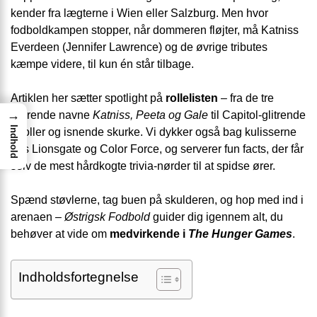
kender fra lægterne i Wien eller Salzburg. Men hvor
fodboldkampen stopper, når dommeren fløjter, må Katniss
Everdeen (Jennifer Lawrence) og de øvrige tributes
kæmpe videre, til kun én står tilbage.
Artiklen her sætter spotlight på
rollelisten
– fra de tre
→
bærende navne
Katniss, Peeta og Gale
til Capitol-glitrende
Indhold
biroller og isnende skurke. Vi dykker også bag kulisserne
hos Lionsgate og Color Force, og serverer fun facts, der får
selv de mest hårdkogte trivia-nørder til at spidse ører.
Spænd støvlerne, tag buen på skulderen, og hop med ind i
arenaen –
Østrigsk Fodbold
guider dig igennem alt, du
behøver at vide om
medvirkende i
The Hunger Games
.
Indholdsfortegnelse