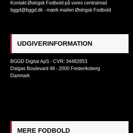
Kontakt Østrigsk Fodbold på vores centralmail
bggd@bggd.dk
- mærk mailen Østrigsk Fodbold
UDGIVERINFORMATION
BGGD Digital ApS - CVR: 34482853
Dalgas Boulevard 48 - 2000 Frederiksberg
Danmark
OBS:
Henvendelse på adressen ikke muligt. Post
mærkes "Att: Østrigsk Fodbold"
MERE FODBOLD