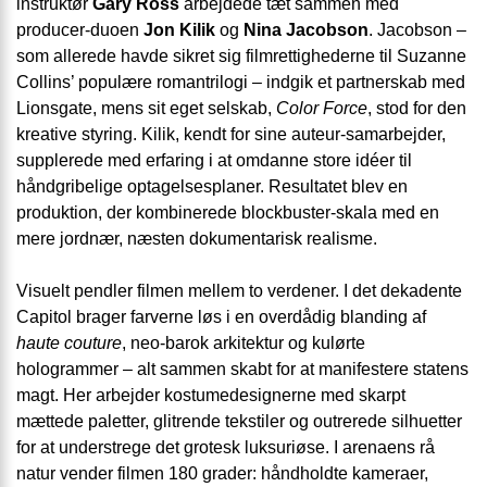
instruktør
Gary Ross
arbejdede tæt sammen med
producer-duoen
Jon Kilik
og
Nina Jacobson
. Jacobson –
som allerede havde sikret sig filmrettighederne til Suzanne
Collins’ populære romantrilogi – indgik et partnerskab med
Lionsgate, mens sit eget selskab,
Color Force
, stod for den
kreative styring. Kilik, kendt for sine auteur-samarbejder,
supplerede med erfaring i at omdanne store idéer til
håndgribelige optagelsesplaner. Resultatet blev en
produktion, der kombinerede block­buster-skala med en
mere jordnær, næsten dokumentarisk realisme.
Visuelt pendler filmen mellem to verden­er. I det dekadente
Capitol brager farverne løs i en overdådig blanding af
haute couture
, neo-barok arkitektur og kulørte
hologrammer – alt sammen skabt for at manifestere statens
magt. Her arbejder kostumedesignerne med skarpt
mættede paletter, glitrende tekstiler og outrerede silhuetter
for at understrege det grotesk luksuriøse. I arenaens rå
natur vender filmen 180 grader: håndholdte kameraer,