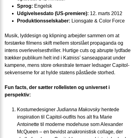
Sprog:
Engelsk
Udgivelsesdato (US-premiere):
12. marts 2012
Produktions­selskaber:
Lionsgate & Color Force
Musik, lyddesign og klipning arbejder sammen om at
forstærke filmens skift mellem storslået propaganda og
intens overlevelsesthriller. Hurtige cuts og abrupte lydfade
trækker publikum helt ind i Katniss’ sanseapparat under
kampene, mens store orkestrale temaer ledsager Capitol-
sekvenserne for at hylde statens påståede storhed.
Fun facts, der sætter rollelisten og universet i
perspektiv:
Kostumedesigner
Judianna Makovsky
hentede
inspiration til Capitol-outfits hos alt fra Marie
Antoinette til moderne modehuse som Alexander
McQueen – en bevidst anakronistisk collage, der