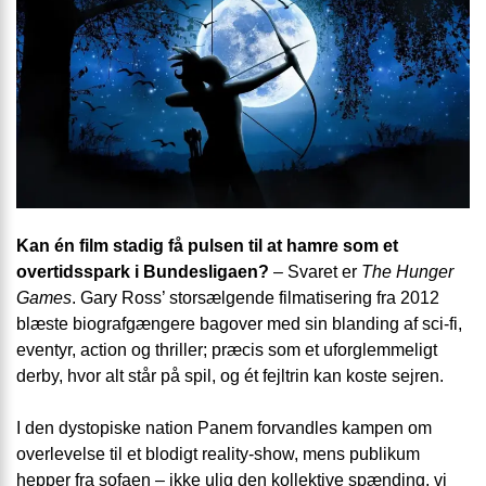
Kan én film stadig få pulsen til at hamre som et
overtidsspark i Bundesligaen?
– Svaret er
The Hunger
Games
. Gary Ross’ storsælgende filmatisering fra 2012
blæste biografgængere bagover med sin blanding af sci-fi,
eventyr, action og thriller; præcis som et uforglemmeligt
derby, hvor alt står på spil, og ét fejltrin kan koste sejren.
I den dystopiske nation Panem forvandles kampen om
overlevelse til et blodigt reality-show, mens publikum
hepper fra sofaen – ikke ulig den kollektive spænding, vi