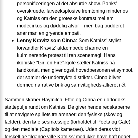
personificeringen af det absurde show. Banks’
overskruede, farveeksplosive fremtoning minder os
og Katniss om den groteske kontrast mellem
modecirkus og dødelig alvor – men bag pudderet
aner man en gryende empati.
Lenny Kravitz som Cinna:
Som Katniss’ stylist
forvandler Kravitz’ afdæmpede charme en
kulminerende protest til ren scenemagi. Hans
ikoniske “Girl on Fire”-kjole sætter Katniss på
landkortet, men giver også hovedpersonen et symbol,
der samler de undertrykte distrikter. Cinna bliver
dermed narrative brik og samvittigheds-allieret i ét.
Sammen skaber Haymitch, Effie og Cinna en uortodoks
støttepulje rundt om Katniss. De giver hende redskaberne
til at navigere spillets tre arenaer: den fysiske (skov og
fælder), den følelsesmæssige (forholdet til Peeta og Gale)
og den mediale (Capitols kameraer). Uden deres vidt
forskellige tilgange ville Katniss’ mod ikke have haft noget