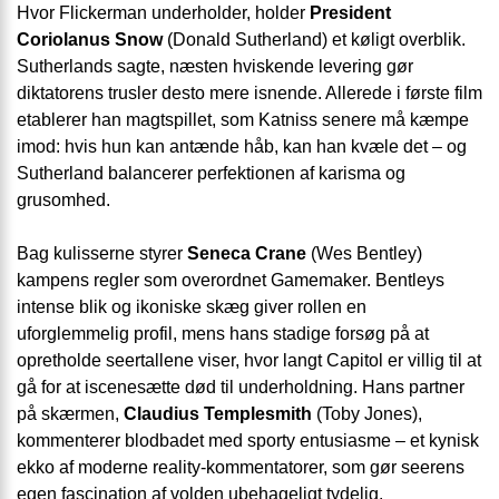
Hvor Flickerman underholder, holder
President
Coriolanus Snow
(Donald Sutherland) et køligt overblik.
Sutherlands sagte, næsten hviskende levering gør
diktatorens trusler desto mere isnende. Allerede i første film
etablerer han magtspillet, som Katniss senere må kæmpe
imod: hvis hun kan antænde håb, kan han kvæle det – og
Sutherland balancerer perfektionen af karisma og
grusomhed.
Bag kulisserne styrer
Seneca Crane
(Wes Bentley)
kampens regler som overordnet Gamemaker. Bentleys
intense blik og ikoniske skæg giver rollen en
uforglemmelig profil, mens hans stadige forsøg på at
opretholde seertallene viser, hvor langt Capitol er villig til at
gå for at iscenesætte død til underholdning. Hans partner
på skærmen,
Claudius Templesmith
(Toby Jones),
kommenterer blodbadet med sporty entusiasme – et kynisk
ekko af moderne reality-kommentatorer, som gør seerens
egen fascination af volden ubehageligt tydelig.