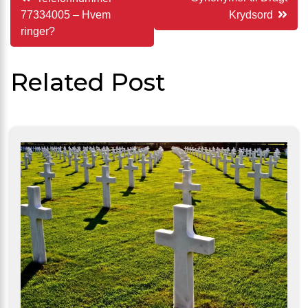
77334005 – Hvem
Krydsord
ringer?
Related Post