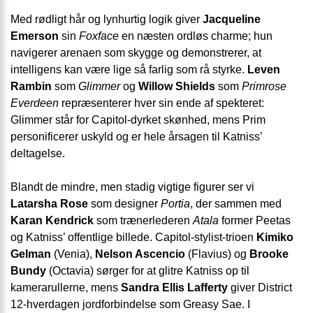
Med rødligt hår og lynhurtig logik giver
Jacqueline
Emerson
sin
Foxface
en næsten ordløs charme; hun
navigerer arenaen som skygge og demonstrerer, at
intelligens kan være lige så farlig som rå styrke.
Leven
Rambin
som
Glimmer
og
Willow Shields
som
Primrose
Everdeen
repræsenterer hver sin ende af spekteret:
Glimmer står for Capitol-dyrket skønhed, mens Prim
personificerer uskyld og er hele årsagen til Katniss’
deltagelse.
Blandt de mindre, men stadig vigtige figurer ser vi
Latarsha Rose
som designer
Portia
, der sammen med
Karan Kendrick
som trænerlederen
Atala
former Peetas
og Katniss’ offentlige billede. Capitol-stylist-trioen
Kimiko
Gelman
(Venia),
Nelson Ascencio
(Flavius) og
Brooke
Bundy
(Octavia) sørger for at glitre Katniss op til
kamerarullerne, mens
Sandra Ellis Lafferty
giver District
12-hverdagen jordforbindelse som Greasy Sae. I