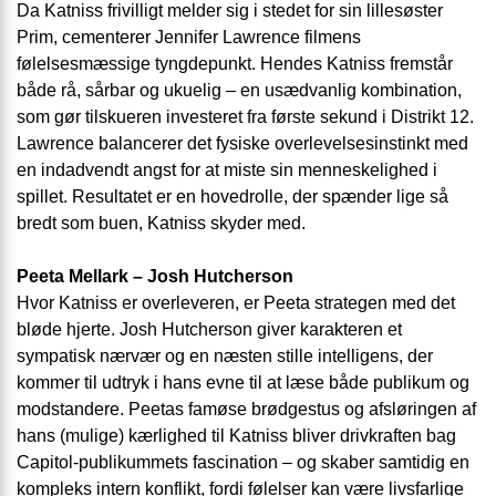
Da Katniss frivilligt melder sig i stedet for sin lillesøster
Prim, cementerer Jennifer Lawrence filmens
følelsesmæssige tyngdepunkt. Hendes Katniss fremstår
både rå, sårbar og ukuelig – en usædvanlig kombination,
som gør tilskueren investeret fra første sekund i Distrikt 12.
Lawrence balancerer det fysiske overlevelsesinstinkt med
en indadvendt angst for at miste sin menneskelighed i
spillet. Resultatet er en hovedrolle, der spænder lige så
bredt som buen, Katniss skyder med.
Peeta Mellark – Josh Hutcherson
Hvor Katniss er overleveren, er Peeta strategen med det
bløde hjerte. Josh Hutcherson giver karakteren et
sympatisk nærvær og en næsten stille intelligens, der
kommer til udtryk i hans evne til at læse både publikum og
modstandere. Peetas famøse brødgestus og afsløringen af
hans (mulige) kærlighed til Katniss bliver drivkraften bag
Capitol-publikummets fascination – og skaber samtidig en
kompleks intern konflikt, fordi følelser kan være livsfarlige