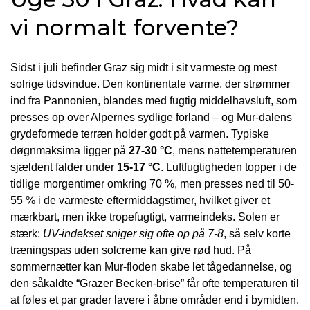
vi normalt forvente?
Sidst i juli befinder Graz sig midt i sit varmeste og mest
solrige tidsvindue. Den kontinentale varme, der strømmer
ind fra Pannonien, blandes med fugtig middelhavsluft, som
presses op over Alpernes sydlige forland – og Mur-dalens
grydeformede terræn holder godt på varmen. Typiske
døgnmaksima ligger på
27-30 °C
, mens nattetemperaturen
sjældent falder under
15-17 °C
. Luftfugtigheden topper i de
tidlige morgentimer omkring 70 %, men presses ned til 50-
55 % i de varmeste eftermiddagstimer, hvilket giver et
mærkbart, men ikke tropefugtigt, varmeindeks. Solen er
stærk:
UV-indekset sniger sig ofte op på 7-8
, så selv korte
træningspas uden solcreme kan give rød hud. På
sommernætter kan Mur-floden skabe let tågedannelse, og
den såkaldte “Grazer Becken-brise” får ofte temperaturen til
at føles et par grader lavere i åbne områder end i bymidten.