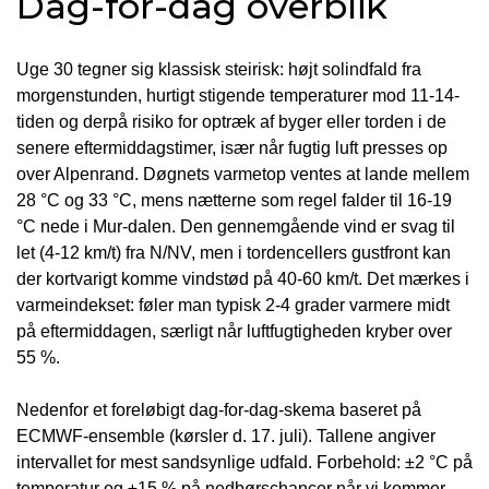
Dag-for-dag overblik
Uge 30 tegner sig klassisk steirisk: højt solindfald fra
morgenstunden, hurtigt stigende temperaturer mod 11-14-
tiden og derpå risiko for optræk af byger eller torden i de
senere eftermiddagstimer, især når fugtig luft presses op
over Alpenrand. Døgnets varme­top ventes at lande mellem
28 °C og 33 °C, mens nætterne som regel falder til 16-19
°C nede i Mur-dalen. Den gennemgående vind er svag til
let (4-12 km/t) fra N/NV, men i torden­cellers gustfront kan
der kortvarigt komme vindstød på 40-60 km/t. Det mærkes i
varmeindekset: føler man typisk 2-4 grader varmere midt
på eftermiddagen, særligt når luft­fugtigheden kryber over
55 %.
Nedenfor et foreløbigt dag-for-dag-skema baseret på
ECMWF-ensemble (kørsler d. 17. juli). Tallene angiver
intervallet for mest sandsynlige udfald. Forbehold: ±2 °C på
temperatur og ±15 % på nedbørs­chancer når vi kommer