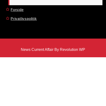
Forside
Privatlivspolitik
News Current Affair By Revolution WP