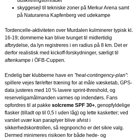
udskiftningsområdet
skygge­sejl til tekniske zoner på Merkur Arena samt
på Naturarena Kapfenberg ved udekampe
Tordencelle-aktiviteten over Murdalen kulminerer typisk kl.
16-19; dommerne kan blive tvunget til midlertidig
afbrydelse, da lyn registreres i en radius på 8 km. Det er
derfor realistisk med kickoff-forskydninger, særligt til
aftenkampe i ÖFB-Cuppen.
Endelig bør klubberne have en
”heat-contingency-plan”
:
spillere vejes før/efter træning for at måle væsketab, GPS-
data justeres med 10 % lavere sprint-threshold, og
reserveligamålmanden varmes op indendørs. Fans
opfordres til at pakke
solcreme SPF 30+
, genopfyldelige
flasker (tilladt op til 0,5 l uden låg) og lette kasketter; ved
varslet uvær kan paraplyer blive afvist i
sikkerhedskontrollen, så regnponcho er det sikre valg.
Dermed minimeres risikoen for både hede- og