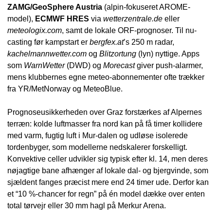
ZAMG/GeoSphere Austria
(alpin‐fokuseret AROME-
model),
ECMWF HRES
via
wetterzentrale.de
eller
meteologix.com
, samt de lokale ORF-prognoser. Til nu-
casting før kampstart er
bergfex.at
’s 250 m radar,
kachelmannwetter.com
og
Blitzortung
(lyn) nyttige. Apps
som
WarnWetter
(DWD) og
Morecast
giver push-alarmer,
mens klubbernes egne meteo-abonnementer ofte trækker
fra YR/MetNorway og MeteoBlue.
Prognoseusikkerheden over Graz forstærkes af Alpernes
terræn: kolde luftmasser fra nord kan på få timer kollidere
med varm, fugtig luft i Mur-dalen og udløse isolerede
tordenbyger, som modellerne nedskalerer forskelligt.
Konvektive celler udvikler sig typisk efter kl. 14, men deres
nøjagtige bane afhænger af lokale dal- og bjergvinde, som
sjældent fanges præcist mere end 24 timer ude. Derfor kan
et “10 %-chancer for regn” på én model dække over enten
total tørvejr eller 30 mm hagl på Merkur Arena.