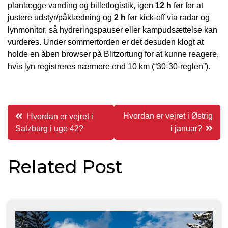
planlægge vanding og billetlogistik, igen
12 h
før for at
justere udstyr/påklædning og
2 h
før kick-off via radar og
lynmonitor, så hydreringspauser eller kampudsættelse kan
vurderes. Under sommertorden er det desuden klogt at
holde en åben browser på Blitzortung for at kunne reagere,
hvis lyn registreres nærmere end 10 km (“30-30-reglen”).
Indlægsnavigation
Hvordan er vejret i Østrig
Hvordan er vejret i
Salzburg i uge 42?
i januar?
Related Post