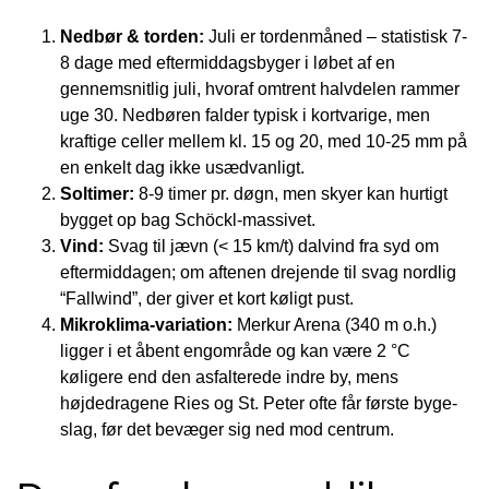
Nedbør & torden:
Juli er tordenmåned – statistisk 7-
8 dage med eftermiddagsbyger i løbet af en
gennemsnitlig juli, hvoraf omtrent halvdelen rammer
uge 30. Nedbøren falder typisk i kortvarige, men
kraftige celler mellem kl. 15 og 20, med 10-25 mm på
en enkelt dag ikke usædvanligt.
Soltimer:
8-9 timer pr. døgn, men skyer kan hurtigt
bygget op bag Schöckl-massivet.
Vind:
Svag til jævn (< 15 km/t) dalvind fra syd om
eftermiddagen; om aftenen drejende til svag nordlig
“Fallwind”, der giver et kort køligt pust.
Mikroklima-variation:
Merkur Arena (340 m o.h.)
ligger i et åbent engområde og kan være 2 °C
køligere end den asfalterede indre by, mens
højdedragene Ries og St. Peter ofte får første byge-
slag, før det bevæger sig ned mod centrum.