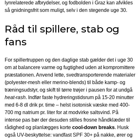
lynrelaterede afbrydelser, og fodbolden i Graz kan afvikles
så gnidningsfrit som muligt, selv i den stegende uge 30.
Råd til spillere, stab og
fans
For spillertruppen og den daglige stab gælder det i uge 30
om at balancere varme og fugtighed uden at kompromittere
præstationen. Anvend lette, svedtransporterende materialer
(polyester-mesh eller merino-blends) til både kamp- og
træningsudstyr, og skift til tørre trøjer i pausen for at undgå
heat-rash
. Indfør faste hydreringstidsrum på 15-20 minutter
med 6-8 dl drik pr. time – helst isotonisk væske med 400-
700 mg natrium pr. liter for at modvirke saltsvind. På
intense pas bør der desuden stilles frosne håndklæder til
rådighed og planlægges korte
cool-down breaks
. Husk
også UV-beskyttelse: vandfast SPF 30+ på nakke, ører og