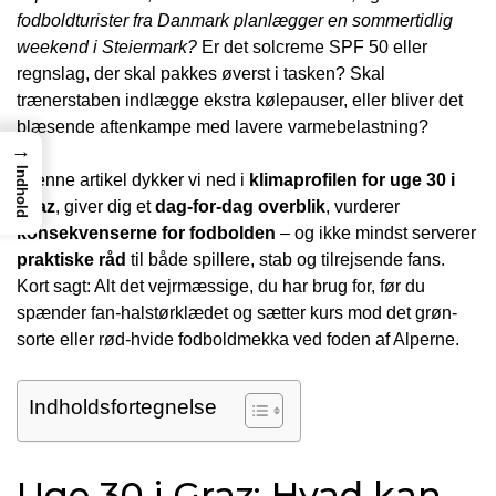
fodboldturister fra Danmark planlægger en sommertidlig
weekend i Steiermark?
Er det solcreme SPF 50 eller
regnslag, der skal pakkes øverst i tasken? Skal
trænerstaben indlægge ekstra kølepauser, eller bliver det
blæsende aftenkampe med lavere varmebelastning?
→
Indhold
I denne artikel dykker vi ned i
klimaprofilen for uge 30 i
Graz
, giver dig et
dag-for-dag overblik
, vurderer
konsekvenserne for fodbolden
– og ikke mindst serverer
praktiske råd
til både spillere, stab og tilrejsende fans.
Kort sagt: Alt det vejrmæssige, du har brug for, før du
spænder fan-halstørklædet og sætter kurs mod det grøn-
sorte eller rød-hvide fodboldmekka ved foden af Alperne.
Indholdsfortegnelse
Uge 30 i Graz: Hvad kan