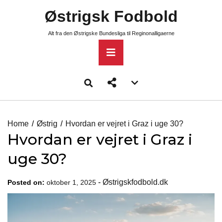
Skip
Østrigsk Fodbold
to
content
Alt fra den Østrigske Bundesliga til Reginonalligaerne
Primary
Menu
Account
menu
toggle
Home
Østrig
Hvordan er vejret i Graz i uge 30?
Hvordan er vejret i Graz i
uge 30?
-
Østrigskfodbold.dk
Posted on:
oktober 1, 2025