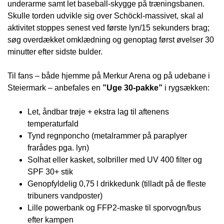
underarme samt let baseball-skygge på træningsbanen.
Skulle torden udvikle sig over Schöckl-massivet, skal al
aktivitet stoppes senest ved første lyn/15 sekunders brag;
søg overdækket omklædning og genoptag først øvelser 30
minutter efter sidste bulder.
Til fans – både hjemme på Merkur Arena og på udebane i
Steiermark – anbefales en
”Uge 30-pakke”
i rygsækken:
Let, åndbar trøje + ekstra lag til aftenens
temperaturfald
Tynd regnponcho (metalrammer på paraplyer
frarådes pga. lyn)
Solhat eller kasket, solbriller med UV 400 filter og
SPF 30+ stik
Genopfyldelig 0,75 l drikkedunk (tilladt på de fleste
tribuners vandposter)
Lille powerbank og FFP2-maske til sporvogn/bus
efter kampen