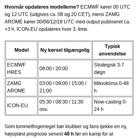
Hvornår opdateres modellerne?
ECMWF kører 00 UTC
og 12 UTC (udgives ca. 08 og 20 CET), mens ZAMG
AROME kører
00/06/12/18 UTC
med output publiseret ca.
+3 h. ICON-EU opdateres hver 3. time.
Typisk
Model
Ny kørsel tilgængelig
anvendelse
ECMWF
Strategisk 3-7
08:00 / 20:00
HRES
døgn
ZAMG
03:00 / 09:00 / 15:00 /
Mikroklima 0-48
AROME
21:00
h
05:30 / 08:30 / 11:30
Now-casting 0-
ICON-EU
osv.
24 h
Som tommelfingerregel bør klubber og fans tjekke en ny,
højopløst prognose senest
48 h
før en kamp for at