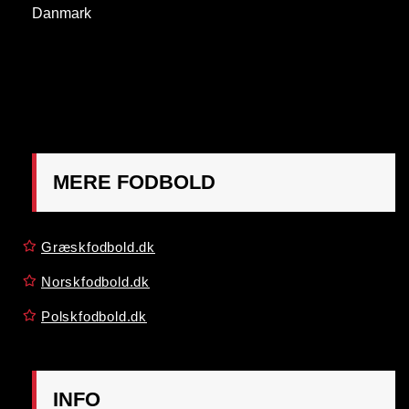
Danmark
OBS:
Henvendelse på adressen ikke muligt. Post
mærkes "Att: Østrigsk Fodbold"
MERE FODBOLD
Græskfodbold.dk
Norskfodbold.dk
Polskfodbold.dk
INFO