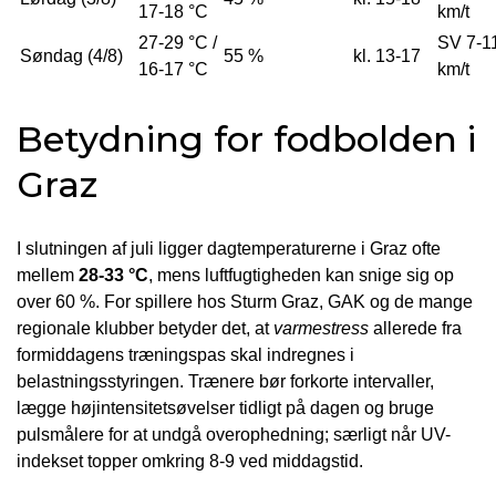
17-18 °C
km/t
27-29 °C /
SV 7-1
Søndag (4/8)
55 %
kl. 13-17
16-17 °C
km/t
Betydning for fodbolden i
Graz
I slutningen af juli ligger dagtemperaturerne i Graz ofte
mellem
28-33 °C
, mens luftfugtigheden kan snige sig op
over 60 %. For spillere hos Sturm Graz, GAK og de mange
regionale klubber betyder det, at
varme­stress
allerede fra
formiddagens træningspas skal indregnes i
belastningsstyringen. Trænere bør forkorte intervaller,
lægge højintensitetsøvelser tidligt på dagen og bruge
pulsmålere for at undgå overophedning; særligt når UV-
indekset topper omkring 8-9 ved middagstid.