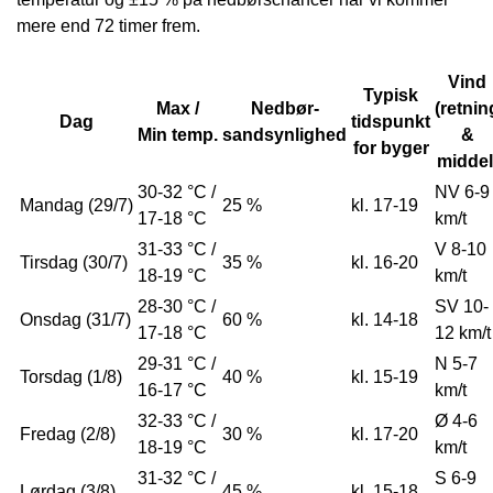
mere end 72 timer frem.
Vind
Typisk
Max /
Nedbør-
(retnin
Dag
tidspunkt
Min temp.
sandsynlighed
&
for byger
middel
30-32 °C /
NV 6-9
Mandag (29/7)
25 %
kl. 17-19
17-18 °C
km/t
31-33 °C /
V 8-10
Tirsdag (30/7)
35 %
kl. 16-20
18-19 °C
km/t
28-30 °C /
SV 10-
Onsdag (31/7)
60 %
kl. 14-18
17-18 °C
12 km/t
29-31 °C /
N 5-7
Torsdag (1/8)
40 %
kl. 15-19
16-17 °C
km/t
32-33 °C /
Ø 4-6
Fredag (2/8)
30 %
kl. 17-20
18-19 °C
km/t
31-32 °C /
S 6-9
Lørdag (3/8)
45 %
kl. 15-18