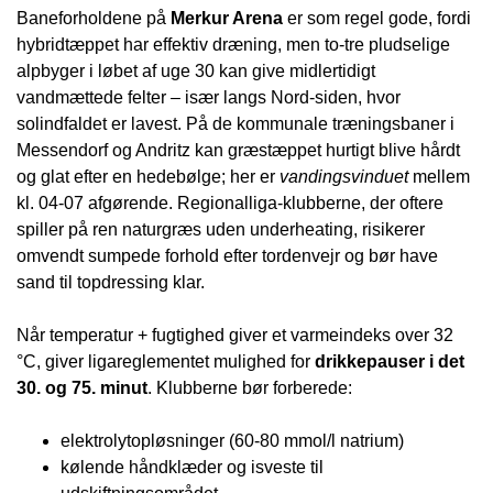
Baneforholdene på
Merkur Arena
er som regel gode, fordi
hybridtæppet har effektiv dræning, men to-tre pludselige
alpbyger i løbet af uge 30 kan give midlertidigt
vandmættede felter – især langs Nord-siden, hvor
solindfaldet er lavest. På de kommunale træningsbaner i
Messendorf og Andritz kan græstæppet hurtigt blive hårdt
og glat efter en hedebølge; her er
vandings­vinduet
mellem
kl. 04-07 afgørende. Regionalliga-klubberne, der oftere
spiller på ren naturgræs uden underheating, risikerer
omvendt sumpede forhold efter tordenvejr og bør have
sand til topdressing klar.
Når temperatur + fugtighed giver et varmeindeks over 32
°C, giver liga­reglementet mulighed for
drikkepauser i det
30. og 75. minut
. Klubberne bør forberede:
elektrolyt­opløsninger (60-80 mmol/l natrium)
kølende håndklæder og isveste til