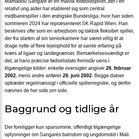
Mamadou Sangaré er en malisk fodboldspiller, der i en
relativt ung alder har etableret sig som central
midtbanespiller i den østrigske Bundesliga, hvor han siden
sommeren 2024 har repræsenteret SK Rapid Wien. Han
beskrives ofte som en arbejdsom og taktisk fleksibel spiller,
der fra starten af sin seniorkarriere har været villig til at
drage nytte af flere lejeophold for at samle erfaring på
tværs af ligaer og landegrænser. Bemærkelsesværdigt er
det, at hans præcise fødselsdato fremstår uens i
tilgængelige kilder: enkelte oversigter angiver
26. februar
2002
, mens andre anfører
26. juni 2002
. Begge datoer
optræder regelmæssigt i officielle spillerregistre, og derfor
nævnes de her side om side.
Baggrund og tidlige år
Der foreligger kun sparsomme, offentligt tilgængelige
oplysninger om Sangarés barndom og ungdomstid i Mali.