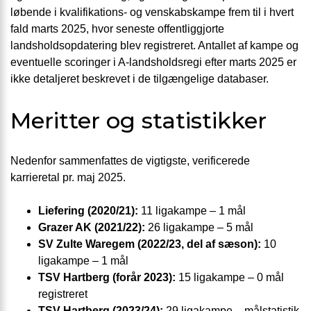
løbende i kvalifikations- og venskabskampe frem til i hvert
fald marts 2025, hvor seneste offentliggjorte
landsholdsopdatering blev registreret. Antallet af kampe og
eventuelle scoringer i A-landsholdsregi efter marts 2025 er
ikke detaljeret beskrevet i de tilgængelige databaser.
Meritter og statistikker
Nedenfor sammenfattes de vigtigste, verificerede
karrieretal pr. maj 2025.
Liefering (2020/21):
11 ligakampe – 1 mål
Grazer AK (2021/22):
26 ligakampe – 5 mål
SV Zulte Waregem (2022/23, del af sæson):
10
ligakampe – 1 mål
TSV Hartberg (forår 2023):
15 ligakampe – 0 mål
registreret
TSV Hartberg (2023/24):
29 ligakampe – målstatistik