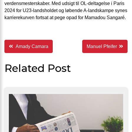
verdensmesterskaber. Med udsigt til OL-deltagelse i Paris
2024 for U23-landsholdet og løbende A-landskampe synes
karrierekurven fortsat at pege opad for Mamadou Sangaré.
Indlægsnavigation
Amady Camara
Manuel Pfeifer
Related Post