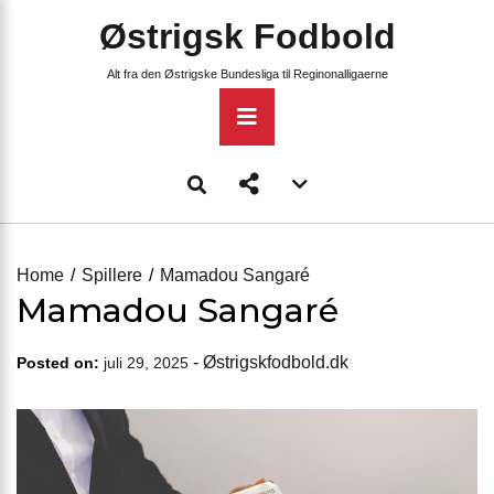
Skip
Østrigsk Fodbold
to
content
Alt fra den Østrigske Bundesliga til Reginonalligaerne
Primary
Menu
Account
menu
toggle
Home
Spillere
Mamadou Sangaré
Mamadou Sangaré
-
Østrigskfodbold.dk
Posted on:
juli 29, 2025