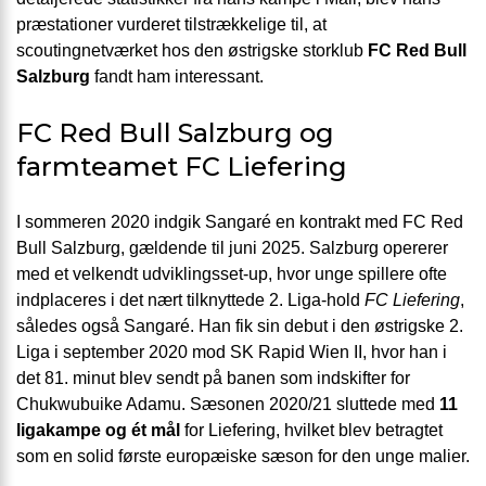
præstationer vurderet tilstrækkelige til, at
scoutingnetværket hos den østrigske storklub
FC Red Bull
Salzburg
fandt ham interessant.
FC Red Bull Salzburg og
farmteamet FC Liefering
I sommeren 2020 indgik Sangaré en kontrakt med FC Red
Bull Salzburg, gældende til juni 2025. Salzburg opererer
med et velkendt udviklingsset-up, hvor unge spillere ofte
indplaceres i det nært tilknyttede 2. Liga-hold
FC Liefering
,
således også Sangaré. Han fik sin debut i den østrigske 2.
Liga i september 2020 mod SK Rapid Wien II, hvor han i
det 81. minut blev sendt på banen som indskifter for
Chukwubuike Adamu. Sæsonen 2020/21 sluttede med
11
ligakampe og ét mål
for Liefering, hvilket blev betragtet
som en solid første europæiske sæson for den unge malier.