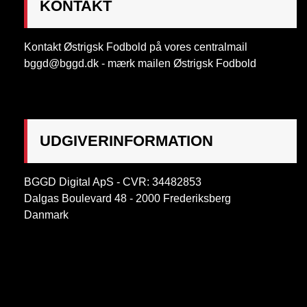
KONTAKT
Kontakt Østrigsk Fodbold på vores centralmail
bggd@bggd.dk
- mærk mailen Østrigsk Fodbold
UDGIVERINFORMATION
BGGD Digital ApS - CVR: 34482853
Dalgas Boulevard 48 - 2000 Frederiksberg
Danmark
OBS:
Henvendelse på adressen ikke muligt. Post
mærkes "Att: Østrigsk Fodbold"