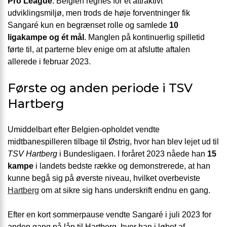
Pro League
. Belgien regnes for et attraktivt
udviklingsmiljø, men trods de høje forventninger fik
Sangaré kun en begrænset rolle og samlede
10
ligakampe og ét mål
. Manglen på kontinuerlig spilletid
førte til, at parterne blev enige om at afslutte aftalen
allerede i februar 2023.
Første og anden periode i TSV
Hartberg
Umiddelbart efter Belgien-opholdet vendte
midtbanespilleren tilbage til Østrig, hvor han blev lejet ud til
TSV Hartberg
i Bundesligaen. I foråret 2023 nåede han
15
kampe
i landets bedste række og demonstrerede, at han
kunne begå sig på øverste niveau, hvilket overbeviste
Hartberg
om at sikre sig hans underskrift endnu en gang.
Efter en kort sommerpause vendte Sangaré i juli 2023 for
anden gang på lån til Hartberg, hvor han i løbet af