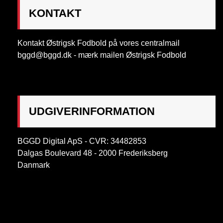
KONTAKT
Kontakt Østrigsk Fodbold på vores centralmail
bggd@bggd.dk
- mærk mailen Østrigsk Fodbold
UDGIVERINFORMATION
BGGD Digital ApS - CVR: 34482853
Dalgas Boulevard 48 - 2000 Frederiksberg
Danmark
OBS:
Henvendelse på adressen ikke muligt. Post
mærkes "Att: Østrigsk Fodbold"