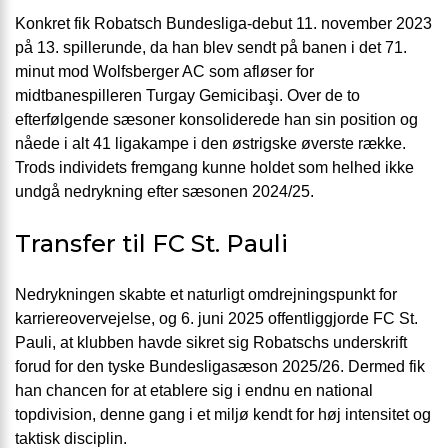
Konkret fik Robatsch Bundesliga-debut 11. november 2023
på 13. spillerunde, da han blev sendt på banen i det 71.
minut mod Wolfsberger AC som afløser for
midtbanespilleren Turgay Gemicibaşi. Over de to
efterfølgende sæsoner konsoliderede han sin position og
nåede i alt 41 ligakampe i den østrigske øverste række.
Trods individets fremgang kunne holdet som helhed ikke
undgå nedrykning efter sæsonen 2024/25.
Transfer til FC St. Pauli
Nedrykningen skabte et naturligt omdrejningspunkt for
karriereovervejelse, og 6. juni 2025 offentliggjorde FC St.
Pauli, at klubben havde sikret sig Robatschs underskrift
forud for den tyske Bundesligasæson 2025/26. Dermed fik
han chancen for at etablere sig i endnu en national
topdivision, denne gang i et miljø kendt for høj intensitet og
taktisk disciplin.