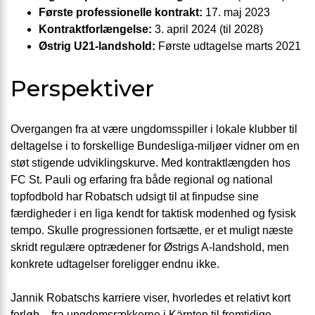
Første professionelle kontrakt:
17. maj 2023
Kontraktforlængelse:
3. april 2024 (til 2028)
Østrig U21-landshold:
Første udtagelse marts 2021
Perspektiver
Overgangen fra at være ungdomsspiller i lokale klubber til
deltagelse i to forskellige Bundesliga-miljøer vidner om en
støt stigende udviklingskurve. Med kontraktlængden hos
FC St. Pauli og erfaring fra både regional og national
topfodbold har Robatsch udsigt til at finpudse sine
færdigheder i en liga kendt for taktisk modenhed og fysisk
tempo. Skulle progressionen fortsætte, er et muligt næste
skridt regulære optrædener for Østrigs A-landshold, men
konkrete udtagelser foreligger endnu ikke.
Jannik Robatschs karriere viser, hvorledes et relativt kort
forløb – fra ungdomsrækkerne i Kärnten til fremtidige