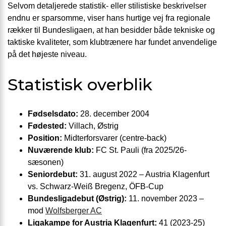
Selvom detaljerede statistik- eller stilistiske beskrivelser
endnu er sparsomme, viser hans hurtige vej fra regionale
rækker til Bundesligaen, at han besidder både tekniske og
taktiske kvaliteter, som klubtrænere har fundet anvendelige
på det højeste niveau.
Statistisk overblik
Fødselsdato:
28. december 2004
Fødested:
Villach, Østrig
Position:
Midterforsvarer (centre-back)
Nuværende klub:
FC St. Pauli (fra 2025/26-
sæsonen)
Senior­debut:
31. august 2022 – Austria Klagenfurt
vs. Schwarz-Weiß Bregenz, ÖFB-Cup
Bundesliga­debut (Østrig):
11. november 2023 –
mod
Wolfsberger AC
Ligakampe for Austria Klagenfurt:
41 (2023-25)