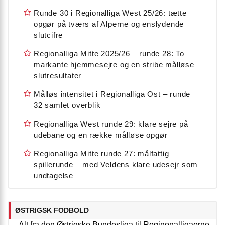
Runde 30 i Regionalliga West 25/26: tætte
opgør på tværs af Alperne og enslydende
slutcifre
Regionalliga Mitte 2025/26 – runde 28: To
markante hjemmesejre og en stribe målløse
slutresultater
Målløs intensitet i Regionalliga Ost – runde
32 samlet overblik
Regionalliga West runde 29: klare sejre på
udebane og en række målløse opgør
Regionalliga Mitte runde 27: målfattig
spillerunde – med Veldens klare udesejr som
undtagelse
ØSTRIGSK FODBOLD
Alt fra den Østrigske Bundesliga til Reginonalligaerne