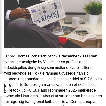
Jannik Thomas Robatsch, født 28. december 2004 i den
sydøstlige østrigske by Villach, er en professionel
fodboldspiller, der gør sig som midterforsvarer. Efter en
rolig begyndelse i lokale rammer udviklede han sig
→
gennem ungdomsårene til en fast bestanddel af SK Austria
Indhold
Klagenfurts Bundesliga-mandskab, inden et skifte til den
tyske topklub FC St. Pauli i sommeren 2025 markerede
næste trin i karrieren. I løbet af få sæsoner har han således
bevæget sig fra regional fodbold til to af Centraleuropas