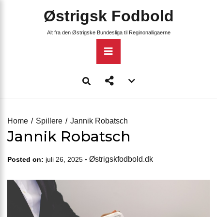
Skip
Østrigsk Fodbold
to
content
Alt fra den Østrigske Bundesliga til Reginonalligaerne
Primary
Menu
Account
menu
toggle
Home
Spillere
Jannik Robatsch
Jannik Robatsch
-
Østrigskfodbold.dk
Posted on:
juli 26, 2025