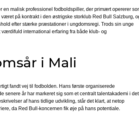
en malisk professionel fodboldspiller, der primært opererer s
været på kontrakt i den østrigske storklub Red Bull Salzburg, o
dshold efter stærke præstationer i ungdomsregi. Trods sin unge
 værdifuld international erfaring fra både klub- og
sår i Mali
gt fandt vej til fodbolden. Hans første organiserede
e senere år har markeret sig som et centralt talentakademi i det
rivelser af hans tidlige udvikling, står det klart, at netop
riere, da Red Bull-koncernen fik øje på hans potentiale.