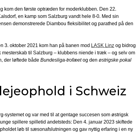
ring kom den første optræden for moderklubben. Den 22.
alsdorf, en kamp som Salzburg vandt hele 8-0. Med sin
nsen demonstrerede Diambou fleksibilitet og parathed på den
: den 3. oktober 2021 kom han på banen mod
LASK Linz
og bidrog
 mesterskab til Salzburg – klubbens niende i træk – og selv om
, der løftede både
Bundesliga-trofæet
og den
østrigske pokal
lejeophold i Schweiz
rg-systemet og var med til at gentage succesen som østrigsk
unge spillere spilletid andetsteds: Den 4. januar 2023 skiftede
oldet løb til sæsonafslutningen og gav nyttig erfaring i en ny