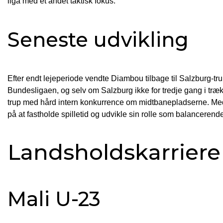
liga med et andet taktisk fokus.
Seneste udvikling
Efter endt lejeperiode vendte Diambou tilbage til Salzburg-t
Bundesligaen, og selv om Salzburg ikke for tredje gang i træ
trup med hård intern konkurrence om midtbanepladserne. Med e
på at fastholde spilletid og udvikle sin rolle som balancerend
Landsholdskarriere
Mali U-23