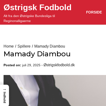
Skip
Østrigsk Fodbold
to
FORSIDE
content
Alt fra den Østrigske Bundesliga til
Reginonalligaerne
Home
Spillere
Mamady Diambou
Mamady Diambou
-
Østrigskfodbold.dk
Posted on:
juli 29, 2025
→
Indhold