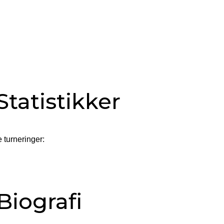
atistikker
 turneringer:
iografi