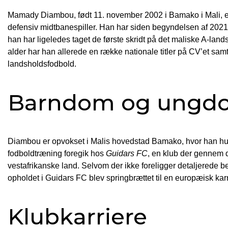
Mamady Diambou, født 11. november 2002 i Bamako i Mali, er 
defensiv midtbanespiller. Han har siden begyndelsen af 2021 
han har ligeledes taget de første skridt på det maliske A-lan
alder har han allerede en række nationale titler på CV’et samt
landsholdsfodbold.
Barndom og ungdom
Diambou er opvokset i Malis hovedstad Bamako, hvor han hurti
fodboldtræning foregik hos
Guidars FC
, en klub der gennem d
vestafrikanske land. Selvom der ikke foreligger detaljerede besk
opholdet i Guidars FC blev springbrættet til en europæisk kar
Klubkarriere