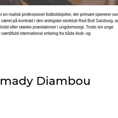
en malisk professionel fodboldspiller, der primært opererer s
været på kontrakt i den østrigske storklub Red Bull Salzburg, o
dshold efter stærke præstationer i ungdomsregi. Trods sin unge
 værdifuld international erfaring fra både klub- og
amady Diambou