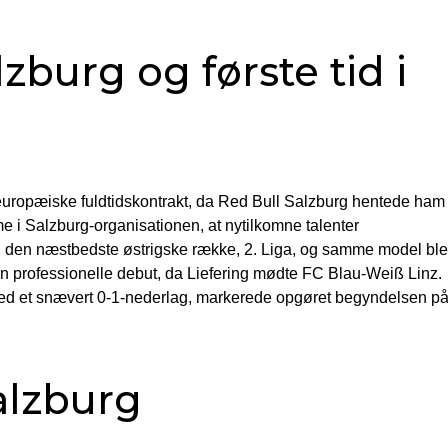
lzburg og første tid i
uropæiske fuldtidskontrakt, da Red Bull Salzburg hentede ham
i Salzburg-organisationen, at nytilkomne talenter
i den næstbedste østrigske række, 2. Liga, og samme model bl
in professionelle debut, da Liefering mødte FC Blau-Weiß Linz.
med et snævert 0-1-nederlag, markerede opgøret begyndelsen p
alzburg