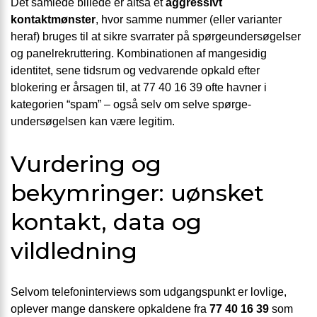
Det samlede billede er altså et
aggressivt
kontaktmønster
, hvor samme nummer (eller varianter
heraf) bruges til at sikre svarrater på spørge­undersøgelser
og panel­rekruttering. Kombinationen af mangesidig
identitet, sene tidsrum og vedvarende opkald efter
blokering er årsagen til, at 77 40 16 39 ofte havner i
kategorien “spam” – også selv om selve spørge­
undersøgelsen kan være legitim.
Vurdering og
bekymringer: uønsket
kontakt, data og
vildledning
Selvom telefoninterviews som udgangspunkt er lovlige,
oplever mange danskere opkaldene fra
77 40 16 39
som