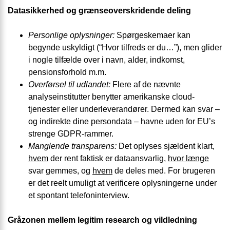
Datasikkerhed og grænseoverskridende deling
Personlige oplysninger:
Spørgeskemaer kan
begynde uskyldigt (“Hvor tilfreds er du…”), men glider
i nogle tilfælde over i navn, alder, indkomst,
pensionsforhold m.m.
Overførsel til udlandet:
Flere af de nævnte
analyseinstitutter benytter amerikanske cloud-
tjenester eller underleverandører. Dermed kan svar –
og indirekte dine persondata – havne uden for EU’s
strenge GDPR-rammer.
Manglende transparens:
Det oplyses sjældent klart,
hvem
der rent faktisk er data­ansvarlig,
hvor længe
svar gemmes, og
hvem
de deles med. For brugeren
er det reelt umuligt at verificere oplysningerne under
et spontant telefon­interview.
Gråzonen mellem legitim research og vildledning