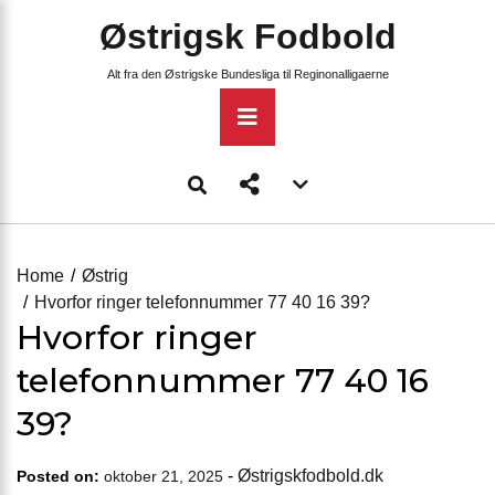
Skip
Østrigsk Fodbold
to
content
Alt fra den Østrigske Bundesliga til Reginonalligaerne
Primary
Menu
Account
menu
toggle
Home
Østrig
Hvorfor ringer telefonnummer 77 40 16 39?
Hvorfor ringer
telefonnummer 77 40 16
39?
-
Østrigskfodbold.dk
Posted on:
oktober 21, 2025