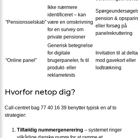
Ikke nærmere
Spørgeundersøgel
identificeret – kan
pension & opsparin
“Pensionsselskab”
være en omskrivning
eller forsøg på
for en survey om
panelrekruttering
private pensioner
Generisk betegnelse
for digitale
Invitation til at delt
“Online panel”
brugerpaneler, fx til
mod gavekort eller
produkt- eller
lodtrækning
reklametests
Hvorfor netop dig?
Call-centret bag 77 40 16 39 benytter typisk en af to
strategier:
Tilfældig nummergenerering
– systemet ringer
vilkårlige danske numre for at ramme et