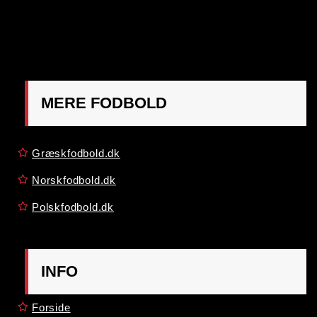
OBS:
Henvendelse på adressen ikke muligt. Post
mærkes "Att: Østrigsk Fodbold"
MERE FODBOLD
Græskfodbold.dk
Norskfodbold.dk
Polskfodbold.dk
INFO
Forside