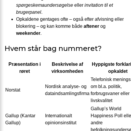
spørgeskemaundersøgelse
eller
invitation til et
brugerpanel
.
Opkaldene gentages ofte – også efter afvisning eller
blokering – og kan komme både
aftener
og
weekender
.
Hvem står bag nummeret?
Præsentation i
Beskrivelse af
Hyppigste forklar
røret
virksomheden
opkaldet
Telefonisk mening
Nordisk analyse- og
om bl.a. politik,
Norstat
dataindsamlingsfirma
forbrugsvaner eller
livskvalitet
Gallup’s World
Gallup (Kantar
Internationalt
Happiness Poll elle
Gallup)
opinionsinstitut
andre
befolkningsunders