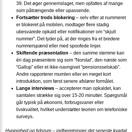
39. Det øger gennemslaget, men opfattes af mange
som påtrængende eller upassende.
Fortsætter trods blokering
– selv efter at nummeret
er blokeret på mobilen, modtager flere stadig
ubesvarede opkald eller notifikationer om “skjult
nummer”. Det tyder på, at der ringes fra et bredere
nummer­spænd eller med spoofede linjer.
Skiftende præsentation
– den samme stemme kan
én dag præsentere sig som “Norstat”, den næste som
“Gallup” eller et ikke-navngivet “pensions­selskab”.
Andre rapporterer mumlen eller en meget kort
introduktion, som først senere afslører formålet.
Lange interviews
– accepterer man opkaldet, kan
samtalen strække sig over 15-20 minutter. Spørgsmål
går typisk på økonomi, forbrugsvaner eller
livskvalitet, hvilket understøtter teorien om telefoniske
surveys.
Hyppighed og tidsrum – indberetninger det seneste kvartal