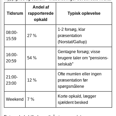
Andel af
Tidsrum
rapporterede
Typisk oplevelse
opkald
1-2 forsøg, klar
08:00-
27 %
præsentation
15:59
(Norstat/Gallup)
Gentagne forsøg; visse
16:00-
54 %
brugere taler om “pensions­
20:59
selskab”
Ofte mumlen eller ingen
21:00-
12 %
præsentation før
23:00
spørgsmålene
Korte opkald, lægger
Weekend
7 %
sjældent besked