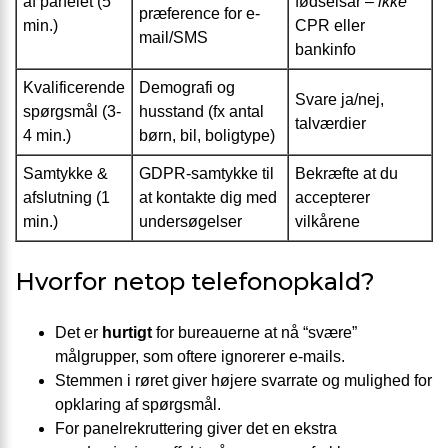
af panelet (5
fødselsår –
ikke
præference for e-
min.)
CPR eller
mail/SMS
bankinfo
Kvalificerende
Demografi og
Svare ja/nej,
spørgsmål (3-
husstand (fx antal
talværdier
4 min.)
børn, bil, boligtype)
Samtykke &
GDPR-samtykke til
Bekræfte at du
afslutning (1
at kontakte dig med
accepterer
min.)
undersøgelser
vilkårene
Hvorfor netop telefonopkald?
Det er
hurtigt
for bureauerne at nå “svære”
målgrupper, som oftere ignorerer e-mails.
Stemmen i røret giver højere svarrate og mulighed for
opklaring af spørgsmål.
For panelrekruttering giver det en ekstra