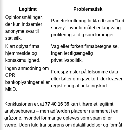
Legitimt
Problematisk
Opinionsmålinger,
Panelrekruttering forklædt som “kort
der kun indsamler
survey”, hvor formålet er langvarig
anonyme svar til
profilering af dig som forbruger.
statistik.
Klart oplyst firma,
Vag eller forkert firmabetegnelse,
hjemmeside og
ingen let tilgængelig
kontakt­mulighed.
privatlivspolitik.
Ingen anmodning om
Forespørgsler på følsomme data
CPR,
eller løfter om gavekort, der kræver
bankoplysninger eller
registrering af betalings­kort.
MitID.
Konklusionen er, at
77 40 16 39
kan tilhøre et legitimt
analysebureau – men adfærden placerer nummeret i en
gråzone, hvor det for mange opleves som spam eller
værre. Uden fuld transparens om data­tilladelser og formål