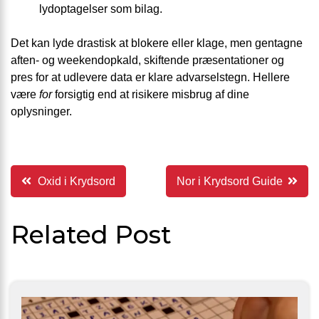
lydoptagelser som bilag.
Det kan lyde drastisk at blokere eller klage, men gentagne
aften- og weekendopkald, skiftende præsentationer og
pres for at udlevere data er klare advarselstegn. Hellere
være
for
forsigtig end at risikere misbrug af dine
oplysninger.
Indlægsnavigation
Oxid i Krydsord
Nor i Krydsord Guide
Related Post