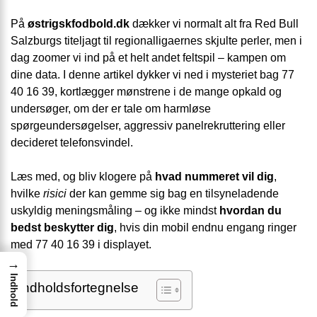
På
østrigskfodbold.dk
dækker vi normalt alt fra Red Bull
Salzburgs titeljagt til regionalligaernes skjulte perler, men i
dag zoomer vi ind på et helt andet feltspil – kampen om
dine data. I denne artikel dykker vi ned i mysteriet bag 77
40 16 39, kortlægger mønstrene i de mange opkald og
undersøger, om der er tale om harmløse
spørgeundersøgelser, aggressiv panelrekruttering eller
decideret telefonsvindel.
Læs med, og bliv klogere på
hvad nummeret vil dig
,
hvilke
risici
der kan gemme sig bag en tilsyneladende
uskyldig meningsmåling – og ikke mindst
hvordan du
bedst beskytter dig
, hvis din mobil endnu engang ringer
med 77 40 16 39 i displayet.
→
Indhold
Indholdsfortegnelse