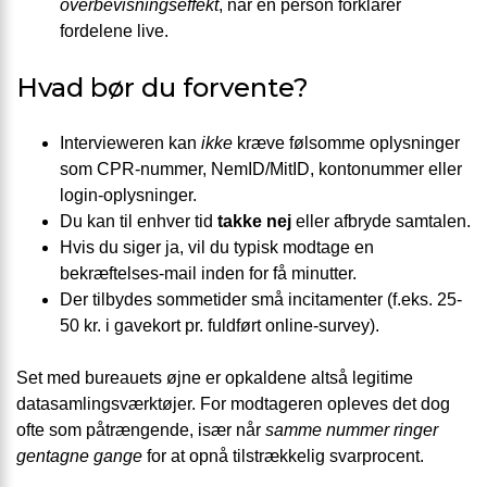
overbevisningseffekt
, når en person forklarer
fordelene live.
Hvad bør du forvente?
Intervieweren kan
ikke
kræve følsomme oplysninger
som CPR-nummer, NemID/MitID, kontonummer eller
login-oplysninger.
Du kan til enhver tid
takke nej
eller afbryde samtalen.
Hvis du siger ja, vil du typisk modtage en
bekræftelses-mail inden for få minutter.
Der tilbydes sommetider små incitamenter (f.eks. 25-
50 kr. i gavekort pr. fuldført online-survey).
Set med bureauets øjne er opkaldene altså legitime
datasamlingsværktøjer. For modtageren opleves det dog
ofte som påtrængende, især når
samme nummer ringer
gentagne gange
for at opnå tilstrækkelig svarprocent.