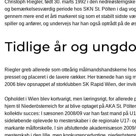
Christoph Riegler, født 30. marts 1992 i den nedreøsterrigsk
og bemærkelsesværdig periode hos SKN St. Pölten i dag vog
gennem mere end et årti markeret sig som et stabilt sidste v
spiller og anfører, og undervejs har han også optrådt på de 
Tidlige år og ungd
Riegler greb allerede som otteårig målmandshandskerne hos 
presset og placeret i de lavere rækker. Her trænede han sig
2006 blev opsnappet af storklubben SK Rapid Wien, der invi
Opholdet i Wien blev kortvarigt, men læringsrigt, for allered
hjem til Niederösterreich for at blive optaget på AKA St. Pöl
kollektiv succes: I sæsonen 2008/09 var han fast mand på U17
sideløbende oplevede to mesterskaber i de regionale U17- 
markante målforskelle. I sin afsluttende akademisæson 2009/
mesterskab i den lille, men konkurrencedygtige, niederösterre