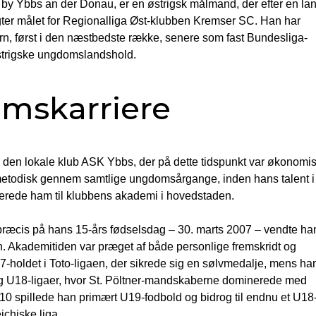
e by Ybbs an der Donau, er en østrigsk målmand, der efter en la
ter målet for Regionalliga Øst-klubben Kremser SC. Han har
ærn, først i den næstbedste række, senere som fast Bundesliga-
østrigske ungdomslandshold.
omskarriere
den lokale klub ASK Ybbs, der på dette tidspunkt var økonomi
 metodisk gennem samtlige ungdomsårgange, inden hans talent i
terede ham til klubbens akademi i hovedstaden.
e præcis på hans 15-års fødselsdag – 30. marts 2007 – vendte ha
ten. Akademitiden var præget af både personlige fremskridt og
-holdet i Toto-ligaen, der sikrede sig en sølvmedalje, mens ha
og U18-ligaer, hvor St. Pöltner-mandskaberne dominerede med
10 spillede han primært U19-fodbold og bidrog til endnu et U18
ichiske liga.