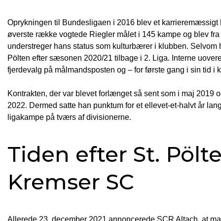
Oprykningen til Bundesligaen i 2016 blev et karrieremæssigt
øverste række vogtede Riegler målet i 145 kampe og blev fra 
understreger hans status som kulturbærer i klubben. Selvom 
Pölten efter sæsonen 2020/21 tilbage i 2. Liga. Interne uover
fjerdevalg på målmandsposten og – for første gang i sin tid i
Kontrakten, der var blevet forlænget så sent som i maj 2019 o
2022. Dermed satte han punktum for et ellevet-et-halvt år lan
ligakampe på tværs af divisionerne.
Tiden efter St. Pölt
Kremser SC
Allerede 23. december 2021 annoncerede SCR Altach, at man 