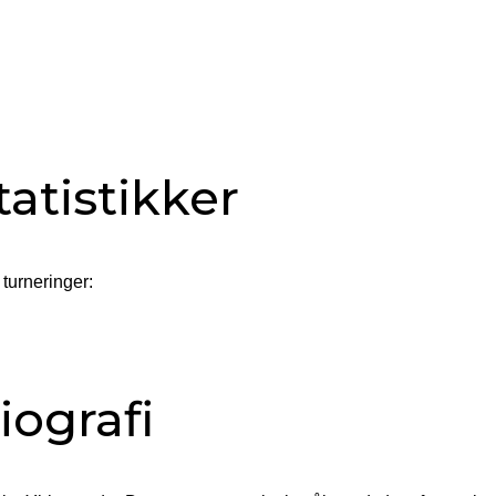
atistikker
 turneringer:
iografi