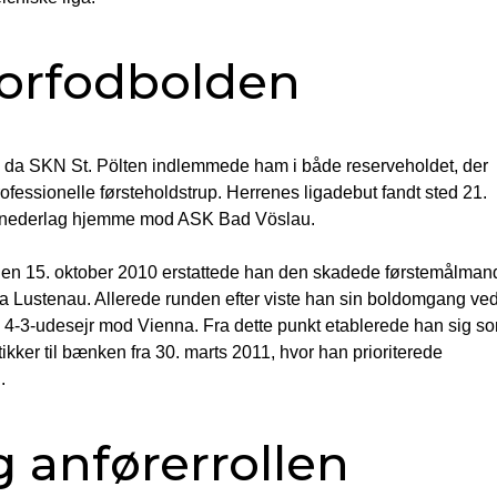
orfodbolden
da SKN St. Pölten indlemmede ham i både reserveholdet, der
ofessionelle førsteholdstrup. Herrenes ligadebut fandt sted 21.
-2-nederlag hjemme mod ASK Bad Vöslau.
r. Den 15. oktober 2010 erstattede han den skadede førstemålman
ria Lustenau. Allerede runden efter viste han sin boldomgang ve
 4-3-udesejr mod Vienna. Fra dette punkt etablerede han sig s
ikker til bænken fra 30. marts 2011, hvor han prioriterede
.
 anførerrollen