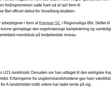
n forårspremieren satte ham ud af spil frem til
 fået officiel debut for Vorarlberg-klubben.
y arbejdsgiver i form af
Kremser SC
i Regionalliga Øst. Skiftet til
han kunne genoptage den regelmæssige kamptræning og samtidig
g ambitiøst mandskab på tredjebedste niveau.
igs U21-landshold. Desuden var han udtaget til den østrigske tru
lletid. Erfaringerne fra ungdomslandsholdene gav ham værdiful
or A-landsholdet indtil videre har ladet vente på sig.