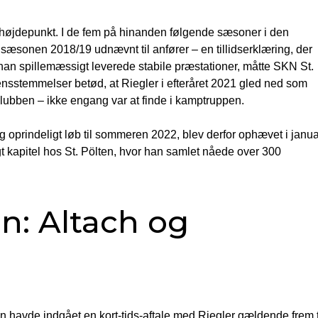
 højdepunkt. I de fem på hinanden følgende sæsoner i den
sæsonen 2018/19 udnævnt til anfører – en tillidserklæring, der
han spillemæssigt leverede stabile præstationer, måtte SKN St.
ensstemmelser betød, at Riegler i efteråret 2021 gled ned som
 klubben – ikke engang var at finde i kamptruppen.
g oprindeligt løb til sommeren 2022, blev derfor ophævet i janua
gt kapitel hos St. Pölten, hvor han samlet nåede over 300
en: Altach og
havde indgået en kort-tids-aftale med Riegler gældende frem t