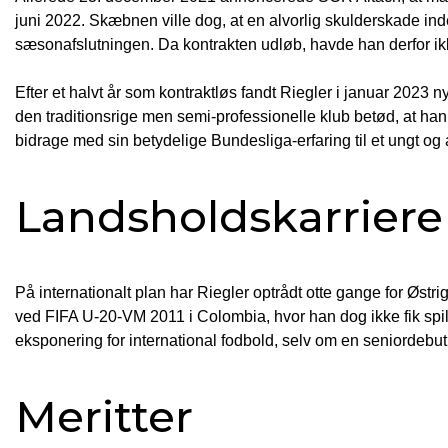
juni 2022. Skæbnen ville dog, at en alvorlig skulderskade inde
sæsonafslutningen. Da kontrakten udløb, havde han derfor ikke
Efter et halvt år som kontraktløs fandt Riegler i januar 2023 n
den traditionsrige men semi-professionelle klub betød, at 
bidrage med sin betydelige Bundesliga-erfaring til et ungt o
Landsholdskarriere
På internationalt plan har Riegler optrådt otte gange for Østr
ved FIFA U-20-VM 2011 i Colombia, hvor han dog ikke fik spi
eksponering for international fodbold, selv om en seniordebut f
Meritter