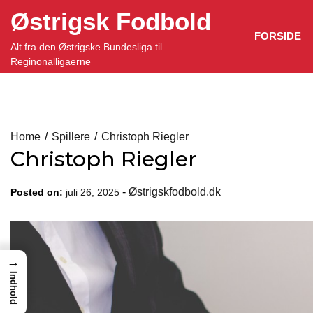
Skip
Østrigsk Fodbold
to
FORSIDE
content
Alt fra den Østrigske Bundesliga til
Reginonalligaerne
Home
Spillere
Christoph Riegler
Christoph Riegler
-
Østrigskfodbold.dk
Posted on:
juli 26, 2025
→
Indhold