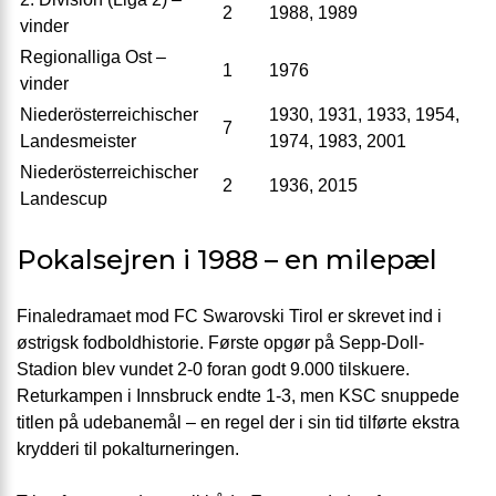
2
1988, 1989
vinder
Regionalliga Ost –
1
1976
vinder
Niederösterreichischer
1930, 1931, 1933, 1954,
7
Landesmeister
1974, 1983, 2001
Niederösterreichischer
2
1936, 2015
Landescup
Pokalsejren i 1988 – en milepæl
Finaledramaet mod FC Swarovski Tirol er skrevet ind i
østrigsk fodboldhistorie. Første opgør på Sepp-Doll-
Stadion blev vundet 2-0 foran godt 9.000 tilskuere.
Returkampen i Innsbruck endte 1-3, men KSC snuppede
titlen på udebanemål – en regel der i sin tid tilførte ekstra
krydderi til pokalturneringen.