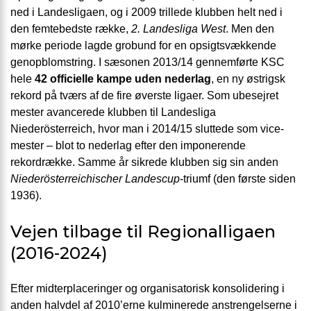
ned i Landesligaen, og i 2009 trillede klubben helt ned i
den femtebedste række,
2. Landesliga West
. Men den
mørke periode lagde grobund for en opsigtsvækkende
genopblomstring. I sæsonen 2013/14 gennemførte KSC
hele
42 officielle kampe uden nederlag
, en ny østrigsk
rekord på tværs af de fire øverste ligaer. Som ubesejret
mester avancerede klubben til Landesliga
Niederösterreich, hvor man i 2014/15 sluttede som vice-
mester – blot to nederlag efter den imponerende
rekordrække. Samme år sikrede klubben sig sin anden
Niederösterreichischer Landescup
-triumf (den første siden
1936).
Vejen tilbage til Regionalligaen
(2016-2024)
Efter midterplaceringer og organisatorisk konsolidering i
anden halvdel af 2010’erne kulminerede anstrengelserne i