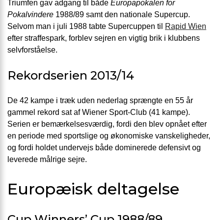
Triumfen gav adgang til både
Europapokalen for
Pokalvindere
1988/89 samt den nationale Supercup.
Selvom man i juli 1988 tabte Supercuppen til
Rapid Wien
efter straffespark, forblev sejren en vigtig brik i klubbens
selvforståelse.
Rekordserien 2013/14
De 42 kampe i træk uden nederlag sprængte en 55 år
gammel rekord sat af Wiener Sport-Club (41 kampe).
Serien er bemærkelsesværdig, fordi den blev opnået efter
en periode med sportslige og økonomiske vanskeligheder,
og fordi holdet undervejs både dominerede defensivt og
leverede målrige sejre.
Europæisk deltagelse
Cup Winners’ Cup 1988/89