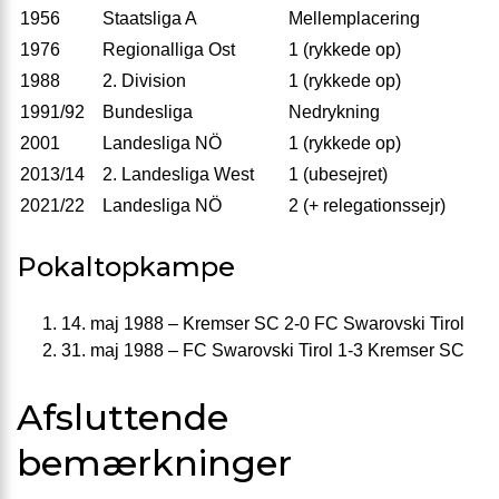
1956
Staatsliga A
Mellemplacering
1976
Regionalliga Ost
1 (rykkede op)
1988
2. Division
1 (rykkede op)
1991/92
Bundesliga
Nedrykning
2001
Landesliga NÖ
1 (rykkede op)
2013/14
2. Landesliga West
1 (ubesejret)
2021/22
Landesliga NÖ
2 (+ relegationssejr)
Pokaltopkampe
14. maj 1988 – Kremser SC 2-0 FC Swarovski Tirol
31. maj 1988 – FC Swarovski Tirol 1-3 Kremser SC
Afsluttende
bemærkninger