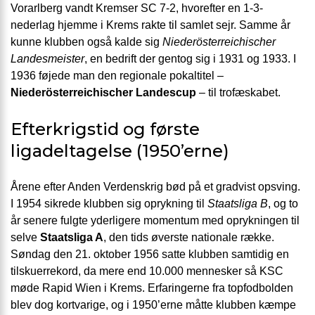
Vorarlberg vandt Kremser SC 7-2, hvorefter en 1-3-
nederlag hjemme i Krems rakte til samlet sejr. Samme år
kunne klubben også kalde sig
Niederösterreichischer
Landesmeister
, en bedrift der gentog sig i 1931 og 1933. I
1936 føjede man den regionale pokaltitel –
Niederösterreichischer Landescup
– til trofæskabet.
Efterkrigstid og første
ligadeltagelse (1950’erne)
Årene efter Anden Verdenskrig bød på et gradvist opsving.
I 1954 sikrede klubben sig oprykning til
Staatsliga B
, og to
år senere fulgte yderligere momentum med oprykningen til
selve
Staatsliga A
, den tids øverste nationale række.
Søndag den 21. oktober 1956 satte klubben samtidig en
tilskuerrekord, da mere end 10.000 mennesker så KSC
møde Rapid Wien i Krems. Erfaringerne fra topfodbolden
blev dog kortvarige, og i 1950’erne måtte klubben kæmpe