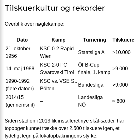
Tilskuerkultur og rekorder
Overblik over nøglekampe:
Dato
Kamp
Turnering
Tilskuere
21. oktober
KSC 0-2 Rapid
Staatsliga A
>10.000
1956
Wien
KSC 2-0 FC
ÖFB-Cup
14. maj 1988
>9.000
Swarovski Tirol
finale, 1. kamp
1990-1992
KSC vs. VSE St.
Bundesliga
>9.000
(flere datoer)
Pölten
2014/15
Landesliga
–
≈ 600
(gennemsnit)
NÖ
Siden stadion i 2013 fik installeret nye skål-sæder, har
topopgør kunnet trække over 2.500 tilskuere igen, et
tydeligt tegn på lokalopbakningens styrke.