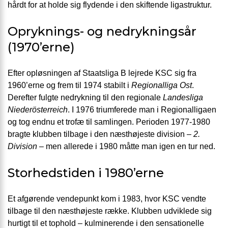
hårdt for at holde sig flydende i den skiftende ligastruktur.
Opryknings- og nedrykningsår
(1970’erne)
Efter opløsningen af Staatsliga B lejrede KSC sig fra
1960’erne og frem til 1974 stabilt i
Regionalliga Ost
.
Derefter fulgte nedrykning til den regionale
Landesliga
Niederösterreich
. I 1976 triumferede man i Regionalligaen
og tog endnu et trofæ til samlingen. Perioden 1977-1980
bragte klubben tilbage i den næsthøjeste division –
2.
Division
– men allerede i 1980 måtte man igen en tur ned.
Storhedstiden i 1980’erne
Et afgørende vendepunkt kom i 1983, hvor KSC vendte
tilbage til den næsthøjeste række. Klubben udviklede sig
hurtigt til et tophold – kulminerende i den sensationelle