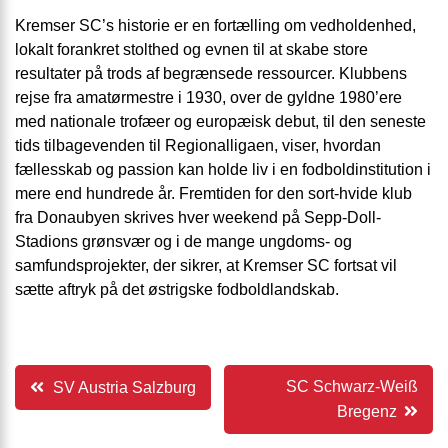
Kremser SC’s historie er en fortælling om vedholdenhed,
lokalt forankret stolthed og evnen til at skabe store
resultater på trods af begrænsede ressourcer. Klubbens
rejse fra amatørmestre i 1930, over de gyldne 1980’ere
med nationale trofæer og europæisk debut, til den seneste
tids tilbagevenden til Regionalligaen, viser, hvordan
fællesskab og passion kan holde liv i en fodboldinstitution i
mere end hundrede år. Fremtiden for den sort-hvide klub
fra Donaubyen skrives hver weekend på Sepp-Doll-
Stadions grønsvær og i de mange ungdoms- og
samfundsprojekter, der sikrer, at Kremser SC fortsat vil
sætte aftryk på det østrigske fodboldlandskab.
Indlægsnavigation
SC Schwarz-Weiß
SV Austria Salzburg
Bregenz