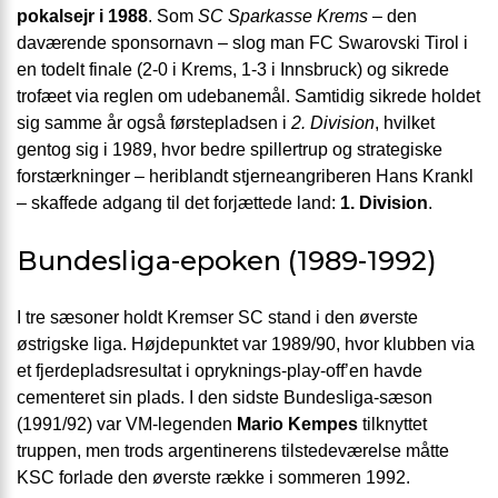
pokalsejr i 1988
. Som
SC Sparkasse Krems
– den
daværende sponsornavn – slog man FC Swarovski Tirol i
en todelt finale (2-0 i Krems, 1-3 i Innsbruck) og sikrede
trofæet via reglen om udebanemål. Samtidig sikrede holdet
sig samme år også førstepladsen i
2. Division
, hvilket
gentog sig i 1989, hvor bedre spillertrup og strategiske
forstærkninger – heriblandt stjerneangriberen Hans Krankl
– skaffede adgang til det forjættede land:
1. Division
.
Bundesliga-epoken (1989-1992)
I tre sæsoner holdt Kremser SC stand i den øverste
østrigske liga. Højdepunktet var 1989/90, hvor klubben via
et fjerdepladsresultat i opryknings-play-off’en havde
cementeret sin plads. I den sidste Bundesliga-sæson
(1991/92) var VM-legenden
Mario Kempes
tilknyttet
truppen, men trods argentinerens tilstedeværelse måtte
KSC forlade den øverste række i sommeren 1992.