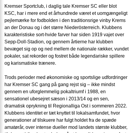
Kremser Sportclub, i daglig tale Kremser SC eller blot
KSC, har i mere end et århundrede været et uomgængeligt
pejlemærke for fodbolden i den traditionsrige vinby Krems
an der Donau og i det større Niederösterreich. Klubbens
karakteristiske sort-hvide farver har siden 1919 vajet over
Sepp-Doll-Stadion, og gennem årtierne har klubben
bevæget sig op og ned mellem de nationale rækker, vundet
pokaler, sat rekorder og fostret både legendariske spillere
og karismatiske trænere.
Trods perioder med økonomiske og sportslige udfordringer
har Kremser SC gang på gang rejst sig – ikke mindst
gennem en uforglemmelig pokaltriumf i 1988, en
sensationel ubesejret sæson i 2013/14 og en sen,
dramatisk oprykning til Regionalliga Ost i sommeren 2022.
Klubbens identitet er tæt knyttet til lokalsamfundet, hvor
generationer af tilskuere har fulgt holdet fra de spæde
amatørår, over intense dueller mod landets største klubber,