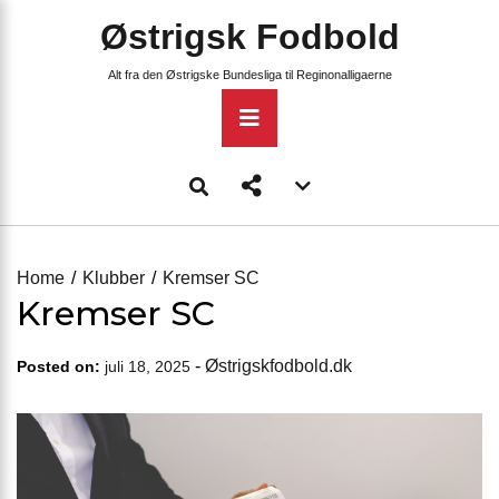
Skip
Østrigsk Fodbold
to
content
Alt fra den Østrigske Bundesliga til Reginonalligaerne
Primary
Menu
Account
menu
toggle
Home
Klubber
Kremser SC
Kremser SC
-
Østrigskfodbold.dk
Posted on:
juli 18, 2025