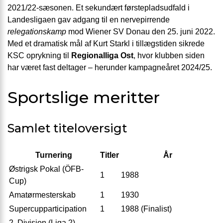
2021/22-sæsonen. Et sekundært førstepladsudfald i
Landesligaen gav adgang til en nervepirrende
relegationskamp
mod Wiener SV Donau den 25. juni 2022.
Med et dramatisk mål af Kurt Starkl i tillægstiden sikrede
KSC oprykning til
Regionalliga Ost
, hvor klubben siden
har været fast deltager – herunder kampagneåret 2024/25.
Sportslige meritter
Samlet titeloversigt
Turnering
Titler
År
Østrigsk Pokal (ÖFB-
1
1988
Cup)
Amatørmesterskab
1
1930
Supercupparticipation
1
1988 (Finalist)
2. Division (Liga 2) –