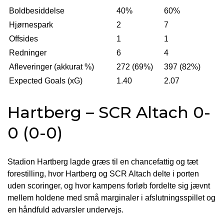
Boldbesiddelse
40%
60%
Hjørnespark
2
7
Offsides
1
1
Redninger
6
4
Afleveringer (akkurat %)
272 (69%)
397 (82%)
Expected Goals (xG)
1.40
2.07
Hartberg – SCR Altach 0-
0 (0-0)
Stadion Hartberg lagde græs til en chancefattig og tæt
forestilling, hvor Hartberg og SCR Altach delte i porten
uden scoringer, og hvor kampens forløb fordelte sig jævnt
mellem holdene med små marginaler i afslutningsspillet og
en håndfuld advarsler undervejs.