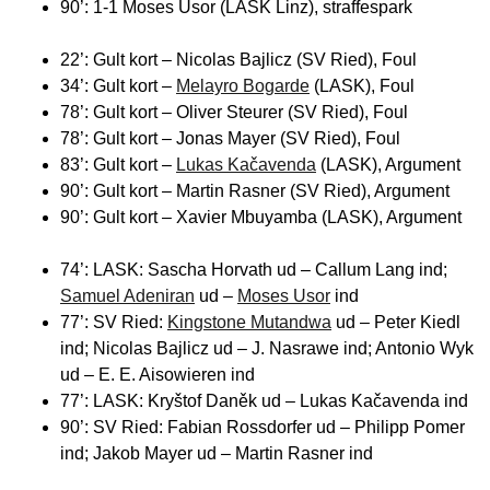
90’: 1-1 Moses Usor (LASK Linz), straffespark
22’: Gult kort – Nicolas Bajlicz (SV Ried), Foul
34’: Gult kort –
Melayro Bogarde
(LASK), Foul
78’: Gult kort – Oliver Steurer (SV Ried), Foul
78’: Gult kort – Jonas Mayer (SV Ried), Foul
83’: Gult kort –
Lukas Kačavenda
(LASK), Argument
90’: Gult kort – Martin Rasner (SV Ried), Argument
90’: Gult kort – Xavier Mbuyamba (LASK), Argument
74’: LASK: Sascha Horvath ud – Callum Lang ind;
Samuel Adeniran
ud –
Moses Usor
ind
77’: SV Ried:
Kingstone Mutandwa
ud – Peter Kiedl
ind; Nicolas Bajlicz ud – J. Nasrawe ind; Antonio Wyk
ud – E. E. Aisowieren ind
77’: LASK: Kryštof Daněk ud – Lukas Kačavenda ind
90’: SV Ried: Fabian Rossdorfer ud – Philipp Pomer
ind; Jakob Mayer ud – Martin Rasner ind