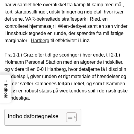
har vi samlet hele overblikket fra kamp til kamp med mål,
kort, startopstillinger, udskiftninger og nøgletal, hvor især
det sene, VAR-bekræftede straffespark i Ried, en
kontrolleret hjemmesejr i Wien-derbyet samt en sen vinder
i Innsbruck tegnede en runde, der spændte fra målfattige
marginaler i
Hartberg
til effektivitet i Linz.
Fra 1-1 i Graz efter tidlige scoringer i hver ende, til 2-1 i
Hofmann Personal Stadion med en afgørende indskifter,
og videre til en 0-0 i Hartberg, hvor detaljerne lå i disciplin
og duelspil, giver runden et rigt materiale af hændelser og
→
tal, der sætter kampenes forløb i relief, og som tilsammen
Indhold
udgør en robust status på weekendens spil i den østrigske
Bundesliga.
Indholdsfortegnelse