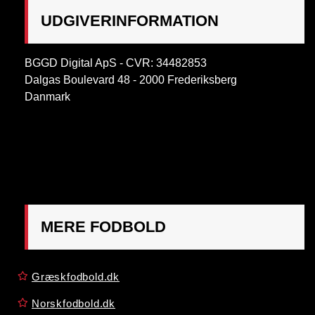
UDGIVERINFORMATION
BGGD Digital ApS - CVR: 34482853
Dalgas Boulevard 48 - 2000 Frederiksberg
Danmark
OBS:
Henvendelse på adressen ikke muligt. Post
mærkes "Att: Østrigsk Fodbold"
MERE FODBOLD
Græskfodbold.dk
Norskfodbold.dk