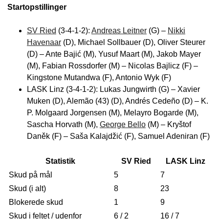
Startopstillinger
SV Ried
(3-4-1-2):
Andreas Leitner
(G) –
Nikki
Havenaar
(D), Michael Sollbauer (D), Oliver Steurer
(D) – Ante Bajić (M), Yusuf Maart (M), Jakob Mayer
(M), Fabian Rossdorfer (M) – Nicolas Bajlicz (F) –
Kingstone Mutandwa (F), Antonio Wyk (F)
LASK Linz (3-4-1-2): Lukas Jungwirth (G) – Xavier
Muken (D), Alemão (43) (D), Andrés Cedeño (D) – K.
P. Molgaard Jorgensen (M), Melayro Bogarde (M),
Sascha Horvath (M),
George Bello
(M) – Kryštof
Daněk (F) – Saša Kalajdžić (F), Samuel Adeniran (F)
Statistik
SV Ried
LASK Linz
Skud på mål
5
7
Skud (i alt)
8
23
Blokerede skud
1
9
Skud i feltet / udenfor
6 / 2
16 / 7