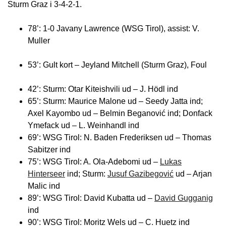
Sturm Graz i 3-4-2-1.
78’: 1-0 Javany Lawrence (WSG Tirol), assist: V.
Muller
53’: Gult kort – Jeyland Mitchell (Sturm Graz), Foul
42’: Sturm: Otar Kiteishvili ud – J. Hödl ind
65’: Sturm: Maurice Malone ud – Seedy Jatta ind;
Axel Kayombo ud – Belmin Beganović ind; Donfack
Ymefack ud – L. Weinhandl ind
69’: WSG Tirol: N. Baden Frederiksen ud – Thomas
Sabitzer ind
75’: WSG Tirol: A. Ola-Adebomi ud –
Lukas
Hinterseer
ind; Sturm:
Jusuf Gazibegović
ud – Arjan
Malic ind
89’: WSG Tirol: David Kubatta ud –
David Gugganig
ind
90’: WSG Tirol: Moritz Wels ud – C. Huetz ind