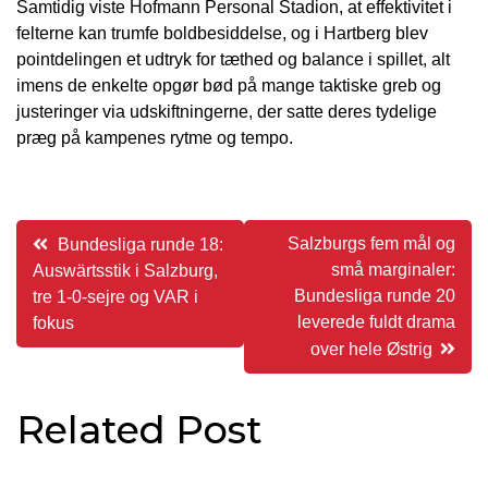
Samtidig viste Hofmann Personal Stadion, at effektivitet i
felterne kan trumfe boldbesiddelse, og i Hartberg blev
pointdelingen et udtryk for tæthed og balance i spillet, alt
imens de enkelte opgør bød på mange taktiske greb og
justeringer via udskiftningerne, der satte deres tydelige
præg på kampenes rytme og tempo.
Indlægsnavigation
Salzburgs fem mål og
Bundesliga runde 18:
små marginaler:
Auswärtsstik i Salzburg,
Bundesliga runde 20
tre 1-0-sejre og VAR i
leverede fuldt drama
fokus
over hele Østrig
Related Post