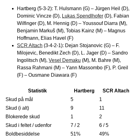
Hartberg (5-3-2): T. Hulsmann (G) – Jürgen Heil (D),
Dominic Vincze (D),
Lukas Spendlhofer
(D), Fabian
Wilfinger (D), M. Hennig (D) – Youssouf Diarra (M),
Benjamin Markuš (M), Tobias Kainz (M) – Magnus
Hoffmann, Elias Havel (F)
SCR Altach
(3-4-2-1): Dejan Stojanovic (G) – F.
Milojevic, Benedikt Zech (D), L. Jager (D) – Sandro
Ingolitsch (M),
Vesel Demaku
(M), M. Bahre (M),
Rassa Rahmani (M) – Yann Massombo (F), P. Greil
(F) – Ousmane Diawara (F)
Statistik
Hartberg
SCR Altach
Skud på mål
5
1
Skud (i alt)
9
11
Blokerede skud
1
2
Skud i feltet / udenfor
7 / 2
6 / 5
Boldbesiddelse
51%
49%