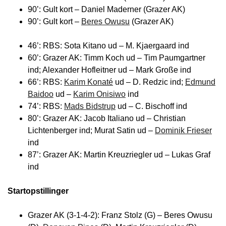
90’: Gult kort – Daniel Maderner (Grazer AK)
90’: Gult kort –
Beres Owusu
(Grazer AK)
46’: RBS: Sota Kitano ud – M. Kjaergaard ind
60’: Grazer AK: Timm Koch ud – Tim Paumgartner
ind; Alexander Hofleitner ud – Mark Große ind
66’: RBS:
Karim Konaté
ud – D. Redzic ind;
Edmund
Baidoo
ud –
Karim Onisiwo
ind
74’: RBS:
Mads Bidstrup
ud – C. Bischoff ind
80’: Grazer AK: Jacob Italiano ud – Christian
Lichtenberger ind; Murat Satin ud –
Dominik Frieser
ind
87’: Grazer AK: Martin Kreuzriegler ud – Lukas Graf
ind
Startopstillinger
Grazer AK (3-1-4-2): Franz Stolz (G) – Beres Owusu