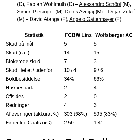
(D), Fabian Wohlmuth (D) –
Alessandro Schöpf
(M),
Simon Piesinger
(M),
Donis Avdijaj
(M) –
Dejan Zukić
(M) – David Atanga (F),
Angelo Gattermayer
(F)
Statistik
FCBW Linz
Wolfsberger AC
Skud på mål
5
5
Skud (i alt)
14
15
Blokerede skud
7
3
Skud i feltet / udenfor
10 / 4
9 / 6
Boldbesiddelse
34%
66%
Hjørnespark
2
4
Offsides
2
0
Redninger
4
3
Afleveringer (akkurat %)
303 (68%)
595 (83%)
Expected Goals (xG)
2.50
1.41