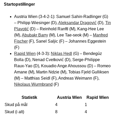
Startopstillinger
Austria Wien (3-4-2-1): Samuel Sahin-Radlinger (G)
– Philipp Wiesinger (D),
Aleksandar Dragović
(D),
Tin
Plavotić
(D) – Reinhold Ranftl (M), Kang-Hee Lee
(M),
Abubakr Barry
(M), Lee Tae-seok (M) –
Manfred
Fischer
(F), Sanel Saljic (F) – Johannes Eggestein
(F)
Rapid Wien
(4-3-3):
Niklas Hedl
(G) – Bendegúz
Bolla (D), Nenad Cvetković (D), Serge-Philippe
Raux-Yao (D), Kouadio Ange Ahoussou (D) – Romeo
Amane (M), Martin Ndzie (M), Tobias Fjeld Gulliksen
(M) – Matthias Seidl (F), Andreas Weimann (F),
Nikolaus Wurmbrand
(F)
Statistik
Austria Wien
Rapid Wien
Skud på mål
4
1
Skud (i alt)
8
4