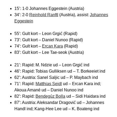
15’: 1-0 Johannes Eggestein (Austria)
34’: 2-0
Reinhold Ranftl
(Austria), assist:
Johannes
Eggestein
55’: Gult kort – Leon Grgić (Rapid)
73’: Gult kort – Daniel Nunoo (Rapid)
74’: Gult kort –
Ercan Kara
(Rapid)
83’: Gult kort – Lee Tae-seok (Austria)
21’: Rapid: M. Ndzie ud – Leon Grgić ind
46’: Rapid: Tobias Gulliksen ud – T. Borkeeiet ind
62’: Austria: Sanel Saljic ud – P. Maybach ind
71’: Rapid:
Matthias Seidl
ud – Ercan Kara ind;
Akoua Amané ud – Daniel Nunoo ind
82’: Rapid:
Bendegúz Bolla
ud – Sidi Haidara ind
87’: Austria: Aleksandar Dragović ud – Johannes
Handl ind; Kang-Hee Lee ud – K. Boateng ind