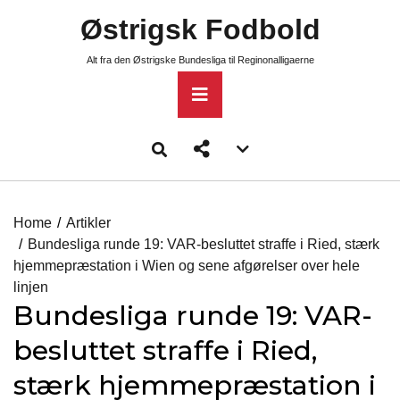
Skip
Østrigsk Fodbold
to
content
Alt fra den Østrigske Bundesliga til Reginonalligaerne
Primary
Menu
Account
menu
toggle
Home
Artikler
Bundesliga runde 19: VAR-besluttet straffe i Ried, stærk
hjemmepræstation i Wien og sene afgørelser over hele
linjen
Bundesliga runde 19: VAR-
besluttet straffe i Ried,
stærk hjemmepræstation i