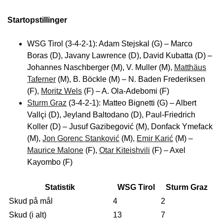
Startopstillinger
WSG Tirol (3-4-2-1): Adam Stejskal (G) – Marco
Boras (D), Javany Lawrence (D), David Kubatta (D) –
Johannes Naschberger (M), V. Muller (M),
Matthäus
Taferner
(M), B. Böckle (M) – N. Baden Frederiksen
(F),
Moritz Wels
(F) – A. Ola-Adebomi (F)
Sturm Graz
(3-4-2-1): Matteo Bignetti (G) – Albert
Vallçi (D), Jeyland Baltodano (D), Paul-Friedrich
Koller (D) – Jusuf Gazibegović (M), Donfack Ymefack
(M),
Jon Gorenc Stanković
(M),
Emir Karić
(M) –
Maurice Malone
(F),
Otar Kiteishvili
(F) – Axel
Kayombo (F)
Statistik
WSG Tirol
Sturm Graz
Skud på mål
4
2
Skud (i alt)
13
7