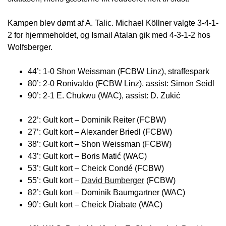
Kampen blev dømt af A. Talic. Michael Köllner valgte 3-4-1-
2 for hjemmeholdet, og Ismail Atalan gik med 4-3-1-2 hos
Wolfsberger.
44’: 1-0 Shon Weissman (FCBW Linz), straffespark
80’: 2-0 Ronivaldo (FCBW Linz), assist: Simon Seidl
90’: 2-1 E. Chukwu (WAC), assist: D. Zukić
22’: Gult kort – Dominik Reiter (FCBW)
27’: Gult kort – Alexander Briedl (FCBW)
38’: Gult kort – Shon Weissman (FCBW)
43’: Gult kort – Boris Matić (WAC)
53’: Gult kort – Cheick Condé (FCBW)
55’: Gult kort –
David Bumberger
(FCBW)
82’: Gult kort – Dominik Baumgartner (WAC)
90’: Gult kort – Cheick Diabate (WAC)