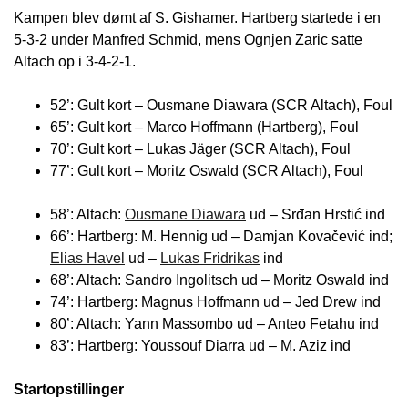
Kampen blev dømt af S. Gishamer. Hartberg startede i en
5-3-2 under Manfred Schmid, mens Ognjen Zaric satte
Altach op i 3-4-2-1.
52’: Gult kort – Ousmane Diawara (SCR Altach), Foul
65’: Gult kort – Marco Hoffmann (Hartberg), Foul
70’: Gult kort – Lukas Jäger (SCR Altach), Foul
77’: Gult kort – Moritz Oswald (SCR Altach), Foul
58’: Altach:
Ousmane Diawara
ud – Srđan Hrstić ind
66’: Hartberg: M. Hennig ud – Damjan Kovačević ind;
Elias Havel
ud –
Lukas Fridrikas
ind
68’: Altach: Sandro Ingolitsch ud – Moritz Oswald ind
74’: Hartberg: Magnus Hoffmann ud – Jed Drew ind
80’: Altach: Yann Massombo ud – Anteo Fetahu ind
83’: Hartberg: Youssouf Diarra ud – M. Aziz ind
Startopstillinger