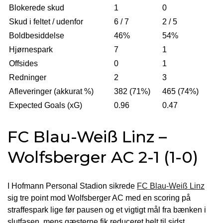
Blokerede skud
1
0
Skud i feltet / udenfor
6 / 7
2 / 5
Boldbesiddelse
46%
54%
Hjørnespark
7
1
Offsides
0
1
Redninger
2
3
Afleveringer (akkurat %)
382 (71%)
465 (74%)
Expected Goals (xG)
0.96
0.47
FC Blau-Weiß Linz –
Wolfsberger AC 2-1 (1-0)
I Hofmann Personal Stadion sikrede
FC Blau-Weiß Linz
sig tre point mod Wolfsberger AC med en scoring på
straffespark lige før pausen og et vigtigt mål fra bænken i
slutfasen, mens gæsterne fik reduceret helt til sidst.