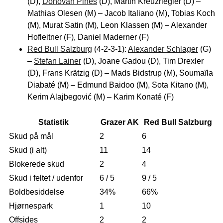
(D),
Donovan Pines
(D), Martin Kreuzriegler (D) –
Mathias Olesen (M) – Jacob Italiano (M), Tobias Koch
(M), Murat Satin (M), Leon Klassen (M) – Alexander
Hofleitner (F), Daniel Maderner (F)
Red Bull Salzburg
(4-2-3-1):
Alexander Schlager
(G)
–
Stefan Lainer
(D), Joane Gadou (D), Tim Drexler
(D), Frans Krätzig (D) – Mads Bidstrup (M), Soumaïla
Diabaté (M) – Edmund Baidoo (M), Sota Kitano (M),
Kerim Alajbegović (M) – Karim Konaté (F)
Statistik
Grazer AK
Red Bull Salzburg
Skud på mål
2
6
Skud (i alt)
11
14
Blokerede skud
2
4
Skud i feltet / udenfor
6 / 5
9 / 5
Boldbesiddelse
34%
66%
Hjørnespark
1
10
Offsides
2
2