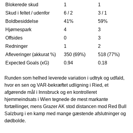
Blokerede skud
1
1
Skud i feltet / udenfor
6 / 2
3 / 1
Boldbesiddelse
41%
59%
Hjørnespark
4
3
Offsides
0
3
Redninger
1
2
Afleveringer (akkurat %)
350 (69%)
518 (77%)
Expected Goals (xG)
0.94
0.18
Runden som helhed leverede variation i udtryk og udfald,
hvor en sen og VAR-bekræftet udligning i Ried, et
afgørende mål i Innsbruck og en kontrolleret
hjemmeindsats i Wien tegnede de mest markante
fortællinger, mens Grazer AK stod distancen mod Red Bull
Salzburg i en kamp med mange gæstende afslutninger og
dødbolde.