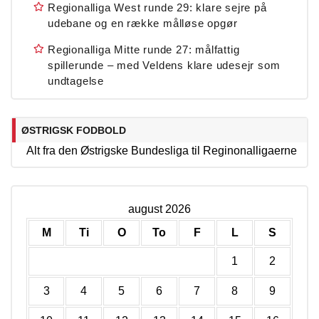
Regionalliga West runde 29: klare sejre på
udebane og en række målløse opgør
Regionalliga Mitte runde 27: målfattig
spillerunde – med Veldens klare udesejr som
undtagelse
ØSTRIGSK FODBOLD
Alt fra den Østrigske Bundesliga til Reginonalligaerne
august 2026
M
Ti
O
To
F
L
S
1
2
3
4
5
6
7
8
9