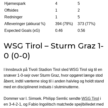
Hjørnespark
4
5
Offsides
1
2
Redninger
1
5
Afleveringer (akkurat %)
394 (79%)
373 (77%)
Expected Goals (xG)
0.46
0.56
WSG Tirol – Sturm Graz 1-
0 (0-0)
I Innsbruck på Tivoli Stadion Tirol sled WSG Tirol sig til en
snæver 1-0-sejr over Sturm Graz, hvor opgøret længe stod
åbent, indtil værterne slog til i anden halvleg og holdt stand
med en disciplineret indsats i slutminutterne.
Dommer var I. Simsek. Philipp Semlic sendte
WSG Tirol
i
en 3-4-2-1, og Fabio Ingolitsch matchede spejlbilledet med