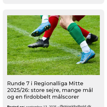
Runde 7 i Regionalliga Mitte
2025/26: store sejre, mange mål
og en firdobbelt målscorer
-
Østrigskfodbold.dk
Posted on:
september 13, 2025