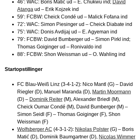
46’: WAC: Boris Matić ud – E. Chukwu ind;
David
Atanga
ud – Erik Kojzek ind
59’: FCBW: Cheick Condé ud – Malick Fofana ind
72’: WAC: Simon Piesinger ud – Cheick Diabate ind
75’: WAC: Donis Avdijaj ud – E. Agyeman ind
79’: FCBW: David Bumberger ud – Simon Pirkl ind;
Thomas Goiginger ud – Ronivaldo ind
88’: FCBW: Shon Weissman ud – O. Wahling ind
Startopstillinger
FC Blau-Weiß Linz (3-4-1-2): Nico Mantl (G) – David
Riegler (D), Manuel Maranda (D),
Martin Moormann
(D) –
Dominik Reiter
(M), Alexander Briedl (M),
Cheick Oumar Condé (M), David Bumberger (M) –
Simon Seidl (F) – Thomas Goiginger (F), Shon
Weissman (F)
Wolfsberger AC
(4-3-1-2):
Nikolas Polster
(G) – Boris
Matić (D), Dominik Baumgartner (D),
Nicolas Wimmer