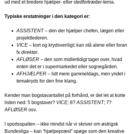
ud med et bredere hjælper- eller stedfortræder-tema.
Typiske erstatninger i den kategori er:
ASSISTENT
– den der hjælper chefen, lægen eller
projektlederen.
VICE
– kort og krydsvenligt; kan stå alene eller foran
fx
direktør
.
AFLØSER
– den som midlertidigt tager over, hvad
enten det er i supermarkedet eller sognegården.
AFHJÆLPER
– lidt mere gammeldags, men yndet i
temakryds for den fine klang.
Kender man bogstavantallet på forhånd, er det let at korte
listen ned: 5 bogstaver?
VICE
; 8?
ASSISTENT
; 7?
AFLØSER
osv.
I sportsspalten – ikke mindst når vi skriver om østrigsk
Bundesliga – kan “hjælpepræst” spøge som den kreative