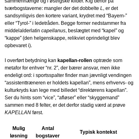
sammenhænge og i østrigske kilder. Kig derfor på
tværbogstaverne: mangler der det dobbelte
L
, er det
sandsynligvis den kortere variant, krydret med “Bayern-”
eller “Tyrol-” i ledetråden. Begge former nedstammer fra
middelalderlatin
capellanus
, beslægtet med “kapel” og
“kappe” (den helgenskappe, relikviet oprindeligt blev
opbevaret i).
I overført betydning kan
kapellan-rollen
optræde som
metafor for enhver “nr. 2”, der bærer ansvar, men ikke
endeligt ord: i sportsspalter finder man jævnligt vendingen
“assistenttræneren er holdets kapellan”, mens erhvervs- og
kulturkryds kan lege med billedet “direktørens kapellan”.
Ser du hints som “vice”, “afløser” eller “skyggemand”
sammen med 8 felter, er det derfor stadig værd at prøve
KAPELLAN
først.
Mulig
Antal
Typisk kontekst
løsning
bogstaver