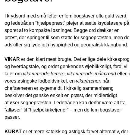
I krydsord med små felter er fem bogstaver ofte guld værd,
og ledetråden “hjælpepræst” plejer at sætte krydsløsere på
sporet af to kompakte løsninger. Begge ord dækker en
præst, der springer til som støtte for sognepræsten, men de
adskiller sig tydeligt i hyppighed og geografisk klangbund.
VIKAR
er den klart mest brugte. Det er lige dele kirkesprog
og hverdagstale, og ordet genkendes øjeblikkeligt, fordi vi
taler om
vikarierende lærere
,
vikarierende målmænd
eller, i
vores østrigske fodboldvinkel, en
vikartræner
, når
cheftræneren er sygemeldt. I kirkelig sammenhæng
beskriver det ganske enkelt en præst, der midlertidigt
afløser sognepræsten. Ledetråden kan derfor være alt fra
“afløser” til “hjælpekirketjener” – men de fem bogstaver
passer.
KURAT
er et mere katolsk og østrigsk farvet alternativ, der