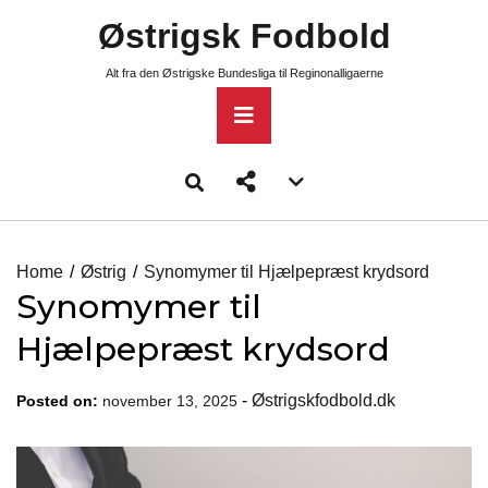
Skip
Østrigsk Fodbold
to
content
Alt fra den Østrigske Bundesliga til Reginonalligaerne
Primary
Menu
Account
menu
toggle
Home
Østrig
Synomymer til Hjælpepræst krydsord
Synomymer til
Hjælpepræst krydsord
-
Østrigskfodbold.dk
Posted on:
november 13, 2025