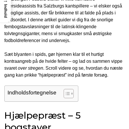
→
ydersideassists fra Salzburgs kantspillere – vi elsker også
Indhold
sproglige assists, der får brikkerne til at falde på plads i
krydsordet. I denne artikel guider vi dig fra de snorlige
fembogstavsløsninger til de latinsk-klingende
tolvtegnsgiganter, mens vi smugkaster små østrigske
fodboldreferencer ind undervejs.
Sæt blyanten i spids, gør hjernen klar til et hurtigt
kontraangreb på de hvide felter – og lad os sammen vippe
svaret
over stregen
. Scroll videre og se, hvordan du næste
gang kan prikke “hjælpepræst” ind på første forsøg.
Indholdsfortegnelse
Hjælpepræst – 5
bogstaver