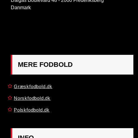
Dalgas Boulevard 48 - 2000 Frederiksberg
Danmark
OBS:
Henvendelse på adressen ikke muligt. Post
mærkes "Att: Østrigsk Fodbold"
MERE FODBOLD
Græskfodbold.dk
Norskfodbold.dk
Polskfodbold.dk
INFO