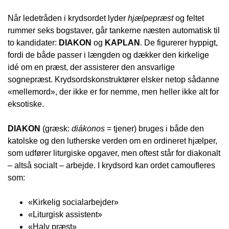
Når ledetråden i krydsordet lyder
hjælpepræst
og feltet
rummer seks bogstaver, går tankerne næsten automatisk til
to kandidater:
DIAKON
og
KAPLAN
. De figurerer hyppigt,
fordi de både passer i længden og dækker den kirkelige
idé om en præst, der assisterer den ansvarlige
sognepræst. Krydsordskonstruktører elsker netop sådanne
«mellemord», der ikke er for nemme, men heller ikke alt for
eksotiske.
DIAKON
(græsk:
diákonos
= tjener) bruges i både den
katolske og den lutherske verden om en ordineret hjælper,
som udfører liturgiske opgaver, men oftest står for diakonalt
– altså socialt – arbejde. I krydsord kan ordet camoufleres
som:
«Kirkelig socialarbejder»
«Liturgisk assistent»
«Halv præst»