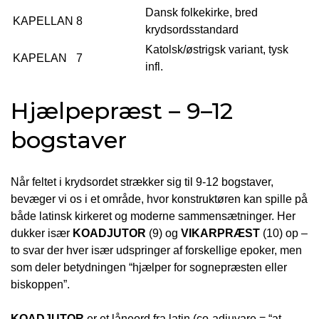
Dansk folkekirke, bred
KAPELLAN
8
krydsordsstandard
Katolsk/østrigsk variant, tysk
KAPELAN
7
infl.
Hjælpepræst – 9–12
bogstaver
Når feltet i krydsordet strækker sig til 9-12 bogstaver,
bevæger vi os i et område, hvor konstruktøren kan spille på
både latinsk kirkeret og moderne sammen­sætninger. Her
dukker især
KOADJUTOR
(9) og
VIKARPRÆST
(10) op –
to svar der hver især udspringer af forskellige epoker, men
som deler betydningen “hjælper for sognepræsten eller
biskoppen”.
KOADJUTOR
er et låneord fra latin (co-adiuvare = “at