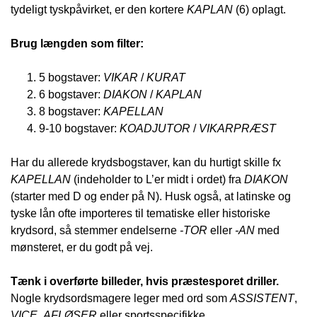
tydeligt tyskpåvirket, er den kortere
KAPLAN
(6) oplagt.
Brug længden som filter:
5 bogstaver:
VIKAR
/
KURAT
6 bogstaver:
DIAKON
/
KAPLAN
8 bogstaver:
KAPELLAN
9-10 bogstaver:
KOADJUTOR
/
VIKARPRÆST
Har du allerede krydsbogstaver, kan du hurtigt skille fx
KAPELLAN
(indeholder to L’er midt i ordet) fra
DIAKON
(starter med D og ender på N). Husk også, at latinske og
tyske lån ofte importeres til tematiske eller historiske
krydsord, så stemmer endelserne
-TOR
eller
-AN
med
mønsteret, er du godt på vej.
Tænk i overførte billeder, hvis præstesporet driller.
Nogle krydsordsmagere leger med ord som
ASSISTENT
,
VICE
,
AFLØSER
eller sportsspecifikke