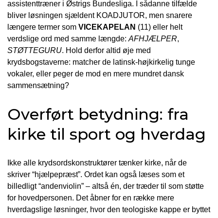
assistenttræner i Østrigs Bundesliga. I sådanne tilfælde
bliver løsningen sjældent KOADJUTOR, men snarere
længere termer som
VICEKAPELAN
(11) eller helt
verdslige ord med samme længde:
AFHJÆLPER
,
STØTTEGURU
. Hold derfor altid øje med
krydsbogstaverne: matcher de latinsk-højkirkelig tunge
vokaler, eller peger de mod en mere mundret dansk
sammensætning?
Overført betydning: fra
kirke til sport og hverdag
Ikke alle krydsordskonstruktører tænker kirke, når de
skriver “hjælpepræst”. Ordet kan også læses som et
billedligt “andenviolin” – altså én, der træder til som støtte
for hovedpersonen. Det åbner for en række mere
hverdagslige løsninger, hvor den teologiske kappe er byttet