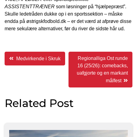
ASSISTENTTRÆNER
som løsninger på “hjælpepræst”.
Skulle ledetråden dukke op i en sportssektion – måske
endda på østrigskfodbold.dk – er det værd at afprøve disse
mere sekulære alternativer, før du river de sidste hår ud.
Indlægsnavigation
Regionalliga Ost runde
Medvirkende i Skruk
16 (25/26): comebacks,
uafgjorte og en markant
målfest
Related Post