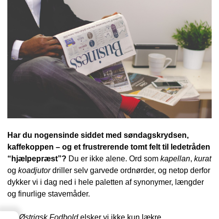
Har du nogensinde siddet med søndagskrydsen,
kaffekoppen – og et frustrerende tomt felt til ledetråden
“hjælpepræst”?
Du er ikke alene. Ord som
kapellan
,
kurat
og
koadjutor
driller selv garvede ordnørder, og netop derfor
dykker vi i dag ned i hele paletten af synonymer, længder
og finurlige stavemåder.
På
Østrigsk Fodbold
elsker vi ikke kun lækre