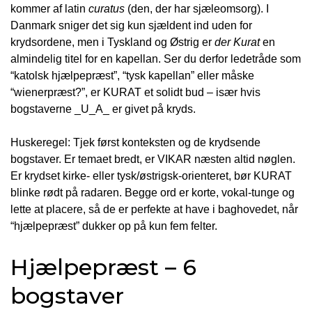
kommer af latin
curatus
(den, der har sjæleomsorg). I
Danmark sniger det sig kun sjældent ind uden for
krydsordene, men i Tyskland og Østrig er
der Kurat
en
almindelig titel for en kapellan. Ser du derfor ledetråde som
“katolsk hjælpepræst”, “tysk kapellan” eller måske
“wienerpræst?”, er KURAT et solidt bud – især hvis
bogstaverne _U_A_ er givet på kryds.
Huske­regel: Tjek først konteksten og de krydsende
bogstaver. Er temaet bredt, er VIKAR næsten altid nøglen.
Er krydset kirke- eller tysk/østrigsk-orienteret, bør KURAT
blinke rødt på radaren. Begge ord er korte, vokal-tunge og
lette at placere, så de er perfekte at have i baghovedet, når
“hjælpepræst” dukker op på kun fem felter.
Hjælpepræst – 6
bogstaver