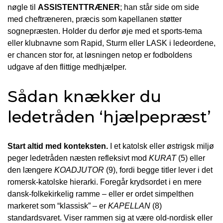
nøgle til
ASSISTENTTRÆNER
; han står side om side
med cheftræneren, præcis som kapellanen støtter
sognepræsten. Holder du derfor øje med et sports-tema
eller klubnavne som Rapid, Sturm eller LASK i ledeordene,
er chancen stor for, at løsningen netop er fodboldens
udgave af den flittige medhjælper.
Sådan knækker du
ledetråden ‘hjælpepræst’
Start altid med konteksten.
I et katolsk eller østrigsk miljø
peger ledetråden næsten refleksivt mod
KURAT
(5) eller
den længere
KOADJUTOR
(9), fordi begge titler lever i det
romersk-katolske hierarki. Foregår krydsordet i en mere
dansk-folkekirkelig ramme – eller er ordet simpelthen
markeret som “klassisk” – er
KAPELLAN
(8)
standardsvaret. Viser rammen sig at være old-nordisk eller