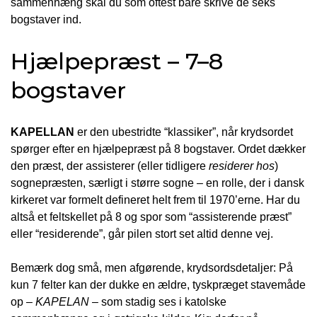
sammenhæng skal du som oftest bare skrive de seks
bogstaver ind.
Hjælpepræst – 7–8
bogstaver
KAPELLAN
er den ubestridte “klassiker”, når krydsordet
spørger efter en hjælpepræst på 8 bogstaver. Ordet dækker
den præst, der assisterer (eller tidligere
residerer hos
)
sognepræsten, særligt i større sogne – en rolle, der i dansk
kirkeret var formelt defineret helt frem til 1970’erne. Har du
altså et feltskellet på 8 og spor som “assisterende præst”
eller “residerende”, går pilen stort set altid denne vej.
Bemærk dog små, men afgørende, krydsordsdetaljer: På
kun 7 felter kan der dukke en ældre, tyskpræget stavemåde
op –
KAPELAN
– som stadig ses i katolske