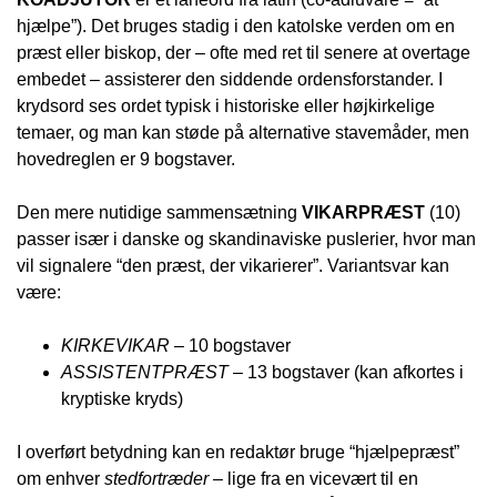
hjælpe”). Det bruges stadig i den katolske verden om en
præst eller biskop, der – ofte med ret til senere at overtage
embedet – assisterer den siddende ordensforstander. I
krydsord ses ordet typisk i historiske eller højkirkelige
temaer, og man kan støde på alternative stavemåder, men
hovedreglen er 9 bogstaver.
Den mere nutidige sammensætning
VIKARPRÆST
(10)
passer især i danske og skandinaviske puslerier, hvor man
vil signalere “den præst, der vikarierer”. Variantsvar kan
være:
KIRKEVIKAR
– 10 bogstaver
ASSISTENTPRÆST
– 13 bogstaver (kan afkortes i
kryptiske kryds)
I overført betydning kan en redaktør bruge “hjælpepræst”
om enhver
stedfortræder
– lige fra en vicevært til en