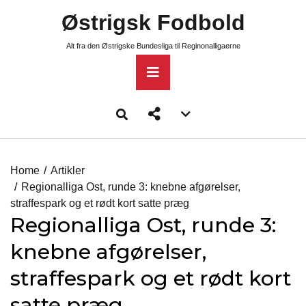
Skip
Østrigsk Fodbold
to
content
Alt fra den Østrigske Bundesliga til Reginonalligaerne
Primary
Menu
Account
menu
toggle
Home
Artikler
Regionalliga Ost, runde 3: knebne afgørelser,
straffespark og et rødt kort satte præg
Regionalliga Ost, runde 3:
knebne afgørelser,
straffespark og et rødt kort
satte præg