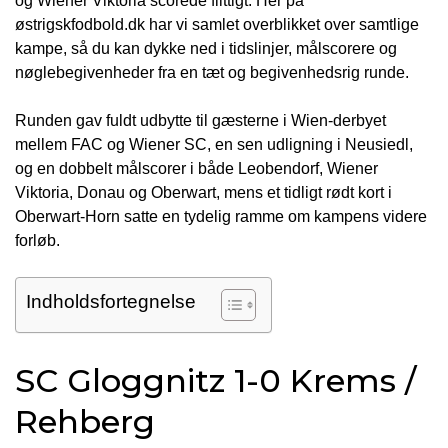
og Wiener Viktoria scorede flittigt. Her på
østrigskfodbold.dk har vi samlet overblikket over samtlige
kampe, så du kan dykke ned i tidslinjer, målscorere og
nøglebegivenheder fra en tæt og begivenhedsrig runde.
Runden gav fuldt udbytte til gæsterne i Wien-derbyet
mellem FAC og Wiener SC, en sen udligning i Neusiedl,
og en dobbelt målscorer i både Leobendorf, Wiener
Viktoria, Donau og Oberwart, mens et tidligt rødt kort i
Oberwart-Horn satte en tydelig ramme om kampens videre
forløb.
Indholdsfortegnelse
SC Gloggnitz 1-0 Krems /
Rehberg