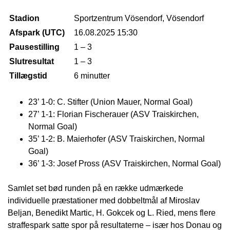
Stadion
Sportzentrum Vösendorf, Vösendorf
Afspark (UTC)
16.08.2025 15:30
Pausestilling
1 – 3
Slutresultat
1 – 3
Tillægstid
6 minutter
23’ 1-0: C. Stifter (Union Mauer, Normal Goal)
27’ 1-1: Florian Fischerauer (ASV Traiskirchen,
Normal Goal)
35’ 1-2: B. Maierhofer (ASV Traiskirchen, Normal
Goal)
36’ 1-3: Josef Pross (ASV Traiskirchen, Normal Goal)
Samlet set bød runden på en række udmærkede
individuelle præstationer med dobbeltmål af Miroslav
Beljan, Benedikt Martic, H. Gokcek og L. Ried, mens flere
straffespark satte spor på resultaterne – især hos Donau og