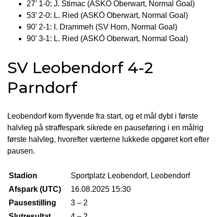
27’ 1-0: J. Stimac (ASKÖ Oberwart, Normal Goal)
53’ 2-0: L. Ried (ASKÖ Oberwart, Normal Goal)
90’ 2-1: I. Drammeh (SV Horn, Normal Goal)
90’ 3-1: L. Ried (ASKÖ Oberwart, Normal Goal)
SV Leobendorf 4-2
Parndorf
Leobendorf kom flyvende fra start, og et mål dybt i første
halvleg på straffespark sikrede en pauseføring i en målrig
første halvleg, hvorefter værterne lukkede opgøret kort efter
pausen.
Stadion
Sportplatz Leobendorf, Leobendorf
Afspark (UTC)
16.08.2025 15:30
Pausestilling
3 – 2
Slutresultat
4 – 2