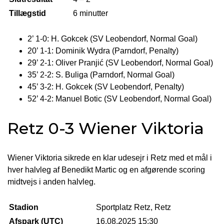
Tillægstid
6 minutter
2’ 1-0: H. Gokcek (SV Leobendorf, Normal Goal)
20’ 1-1: Dominik Wydra (Parndorf, Penalty)
29’ 2-1: Oliver Pranjić (SV Leobendorf, Normal Goal)
35’ 2-2: S. Buliga (Parndorf, Normal Goal)
45’ 3-2: H. Gokcek (SV Leobendorf, Penalty)
52’ 4-2: Manuel Botic (SV Leobendorf, Normal Goal)
Retz 0-3 Wiener Viktoria
Wiener Viktoria sikrede en klar udesejr i Retz med et mål i
hver halvleg af Benedikt Martic og en afgørende scoring
midtvejs i anden halvleg.
Stadion
Sportplatz Retz, Retz
Afspark (UTC)
16.08.2025 15:30