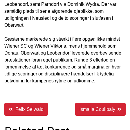
Leobendorf, samt Parndorf via Dominik Wydra. Der var
samtidig plads til sene afgørende øjeblikke, som
udligningen i Neusiedl og de to scoringer i slutfasen i
Oberwart.
Gæsterne markerede sig stærkt i flere opgør, ikke mindst
Wiener SC og Wiener Viktoria, mens hjemmehold som
Donau, Oberwart og Leobendorf leverede overbevisende
præstationer foran eget publikum. Runde 3 efterlod en
fornemmelse af tæt konkurrence og små marginaler, hvor
tidlige scoringer og disciplinære hændelser fik tydelig
betydning for kampenes rytme og udkomme.
Indlægsnavigation
Felix Seiwald
Ismaila Coulibaly