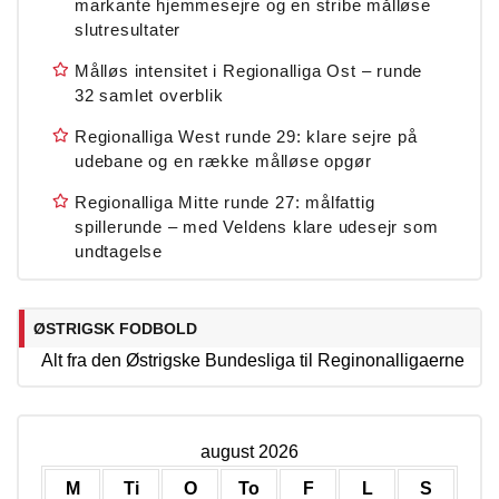
markante hjemmesejre og en stribe målløse
slutresultater
Målløs intensitet i Regionalliga Ost – runde
32 samlet overblik
Regionalliga West runde 29: klare sejre på
udebane og en række målløse opgør
Regionalliga Mitte runde 27: målfattig
spillerunde – med Veldens klare udesejr som
undtagelse
ØSTRIGSK FODBOLD
Alt fra den Østrigske Bundesliga til Reginonalligaerne
august 2026
M
Ti
O
To
F
L
S