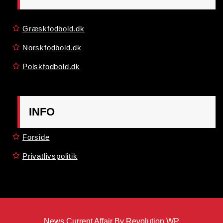
Græskfodbold.dk
Norskfodbold.dk
Polskfodbold.dk
INFO
Forside
Privatlivspolitik
News Current Affair By Revolution WP