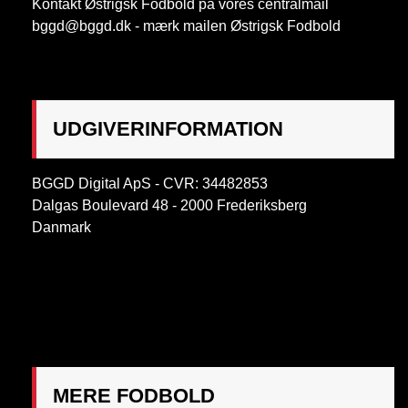
Kontakt Østrigsk Fodbold på vores centralmail
bggd@bggd.dk
- mærk mailen Østrigsk Fodbold
UDGIVERINFORMATION
BGGD Digital ApS - CVR: 34482853
Dalgas Boulevard 48 - 2000 Frederiksberg
Danmark
OBS:
Henvendelse på adressen ikke muligt. Post
mærkes "Att: Østrigsk Fodbold"
MERE FODBOLD