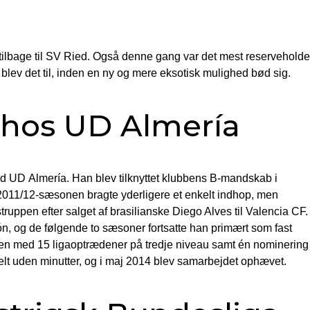
tilbage til SV Ried. Også denne gang var det mest reserveholde
 blev det til, inden en ny og mere eksotisk mulighed bød sig.
 hos UD Almería
med UD Almería. Han blev tilknyttet klubbens B-mandskab i
 2011/12-sæsonen bragte yderligere et enkelt indhop, men
ruppen efter salget af brasilianske Diego Alves til Valencia CF.
ión, og de følgende to sæsoner fortsatte han primært som fast
ien med 15 ligaoptrædener på tredje niveau samt én nominering
elt uden minutter, og i maj 2014 blev samarbejdet ophævet.