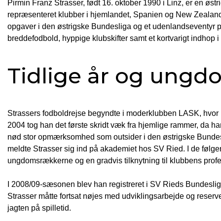
Pirmin Franz Strasser, født 16. oktober 1990 i Linz, er en øs
repræsenteret klubber i hjemlandet, Spanien og New Zealand. 
opgaver i den østrigske Bundesliga og et udenlandseventyr p
breddefodbold, hyppige klubskifter samt et kortvarigt indhop
Tidlige år og ung
Strassers fodboldrejse begyndte i moderklubben LASK, hvor h
2004 tog han det første skridt væk fra hjemlige rammer, da han
nød stor opmærksomhed som outsider i den østrigske Bundes
meldte Strasser sig ind på akademiet hos SV Ried. I de følgen
ungdomsrækkerne og en gradvis tilknytning til klubbens profe
I 2008/09-sæsonen blev han registreret i SV Rieds Bundesli
Strasser måtte fortsat nøjes med udviklingsarbejde og reserv
jagten på spilletid.