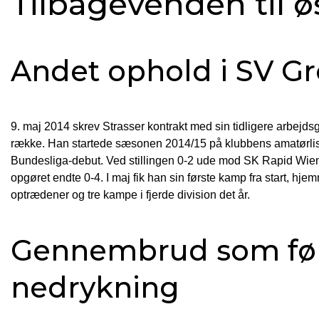
Tilbagevenden til ø
Andet ophold i SV G
9. maj 2014 skrev Strasser kontrakt med sin tidligere arbejds
række. Han startede sæsonen 2014/15 på klubbens amatørlist
Bundesliga-debut. Ved stillingen 0-2 ude mod SK Rapid Wien 
opgøret endte 0-4. I maj fik han sin første kamp fra start, hj
optrædener og tre kampe i fjerde division det år.
Gennembrud som fø
nedrykning