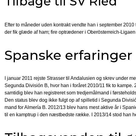
Tilbage til SV Ried
Efter to måneder uden kontrakt vendte han i september 2010 
der fik glæde af ham; fire optrædener i Oberösterreich-Ligaen
Spanske erfaringer
I januar 2011 rejste Strasser til Andalusien og skrev under 
Segunda División B, hvor han i foråret 2010/11 fik to kampe.
samtidig blev han registreret som tredjemålmand i førsteholdst
Den status blev dog ikke fulgt op af spilletid i Segunda Divis
mand for Almería B. 2012/13 blev hans mest aktive år i Span
til en kamptrup i den næstbedste række. I 2013/14 stod han h