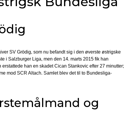
strigsk Bundesliga
rödig
giver SV Grödig, som nu befandt sig i den øverste østrigske
e i Salzburger Liga, men den 14. marts 2015 fik han
erstattede han en skadet Cican Stankovic efter 27 minutter;
emme mod SCR Altach. Samlet blev det til to Bundesliga-
rstemålmand og