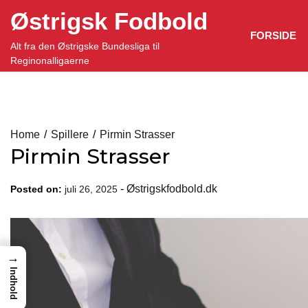
Skip
Østrigsk Fodbold
to
FORSIDE
content
Alt fra den Østrigske Bundesliga til
Reginonalligaerne
Home
Spillere
Pirmin Strasser
Pirmin Strasser
-
Østrigskfodbold.dk
Posted on:
juli 26, 2025
→
Indhold