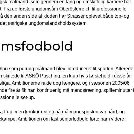
trigsk målmand, som gennem en lang og omskiftelig karriere har
Fra de første ungdomsår i Oberösterreich til professionelle
å den anden side af kloden har Strasser oplevet både top- og
 i det østrigske ungdomslandsholdssystem.
domsfodbold
an som purung målmand blev introduceret til sporten. Allerede 
 skiftede til ASKÖ Pasching, en klub hvis førstehold i disse år
liga. Ambitionerne rakte dog længere, og i sæsonen 2005/06
de fire år fik han kontinuerlig målmandstræning, spilleminutter 
ssionelle set-up.
ga-trup, men konkurrencen på målmandsposten var hård, og
ekampe. Ambitionen om fast seniorfodbold førte ham videre i