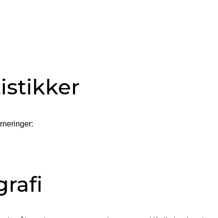
istikker
urneringer:
grafi