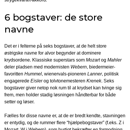
6 bogstaver: de store
navne
Det er i felterne på seks bogstaver, at de helt store
østrigske navne for alvor begynder at dominere
krydsordene. Klassiske superstars som
Mozart
og
Mahler
deler pladsen med modernisten
Webern
, biedermeier-
favoritten
Hummel
, wienervals-pioneren
Lanner
, politisk
engagerede
Eisler
og tolvtonemesteren
Krenek
. Seks
bogstaver giver netop nok rum til at krydset kan tvinge sig
frem, men holder stadig løsningen håndterbar for både
setter og løser.
Fælles for disse navne er, at de er bredt kendte, stavningen
er entydig, og de rummer flere “hjælpebogstaver” (f.eks. Z i
Mozart, W i Webern), som hurtigt bekræfter en formodning.