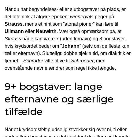
Når du har begyndelses- eller slutbogstaver på plads, er
det ofte nok at afgøre epoken:
wienervals
peger på
Strauss
, mens et hint som ”atonal pioner” kan føre til
Ullmann
eller
Neuwirth
. Vær også opmærksom på, at
Strauss
både kan være 7 (uden fornavn) og 8 bogstaver,
hvis krydsordet beder om ”
Johann
” (selv om de fleste kun
tæller efternavn). Slutteligt: dobbelttjek altid, om diakritik er
fjernet –
Schröder
ville blive til
Schroeder
, men
ovenstående navne ændrer som regel ikke længde.
9+ bogstaver: lange
efternavne og særlige
tilfælde
Når et krydsordsfelt pludselig strækker sig over ni, ti eller
endnu flere bogstaver, er det sjældent de allermest kendte