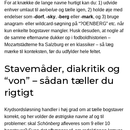
For at knække de lange navne hurtigt kan du: 1) udvide
enhver umlaut til
ae/oe/ue
og tælle igen, 2) holde øje med
endelser som
-dorf
,
-sky
,
-berg
eller
-mark
, og 3) bruge
anagram- eller wildcard-søgning på “?OENBERG” etc. når
kun enkelte bogstaver mangler. Husk desuden, at nogle af
de samme efternavne dukker op i fodboldhistorien –
Mozartstädterne fra Salzburg er en klassiker – så læg
mærke til konteksten, før du udfylder hele feltet.
Stavemåder, diakritik og
“von” – sådan tæller du
rigtigt
Krydsordsløsning handler i høj grad om at tælle bogstaver
korrekt, og her volder de østrigske navne af og til
problemer: skal
Schönberg
afleveres som 9 eller 10