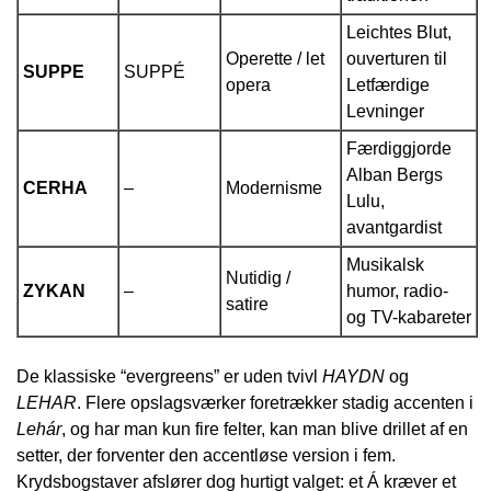
Leichtes Blut,
Operette / let
ouverturen til
SUPPE
SUPPÉ
opera
Letfærdige
Levninger
Færdiggjorde
Alban Bergs
CERHA
–
Modernisme
Lulu,
avantgardist
Musikalsk
Nutidig /
ZYKAN
–
humor, radio-
satire
og TV-kabareter
De klassiske “evergreens” er uden tvivl
HAYDN
og
LEHAR
. Flere opslagsværker foretrækker stadig accenten i
Lehár
, og har man kun fire felter, kan man blive drillet af en
setter, der forventer den accentløse version i fem.
Krydsbogstaver afslører dog hurtigt valget: et Á kræver et