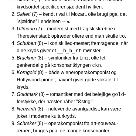
krydsordet specificerer sjældent hvilken.
Salieri
(7) – kendt rival til Mozart, ofte brugt pga. det
”sjældne” i endelsen
-eri
.
Ullmann
(7) – modernist med tragisk skæbne i
Theresienstadt; optræder oftere end man skulle tro.
Schubert
(8) – ikonisk lied-mester; fremragende, når
__h_b_rt
dine kryds giver et
-mønster.
Bruckner
(8) – symfoniker fra Linz; ofte let
ckn
genkendelig på konsonantklyngen
.
Korngold
(8) – både wieneroperakomponist og
Hollywood-pioner; navnet giver gode vokaler til
kryds.
gold
Goldmark
(8) – romantiker med det belejlige
-
forstykke, der næsten råber ”Østrig!”.
Neuwirth
(8) – nulevende avantgardist; kan være
joker i moderne kulturkryds.
Schreker
(8) – operakomponist fra art-nouveau-
æraen; bruges pga. de mange konsonanter.