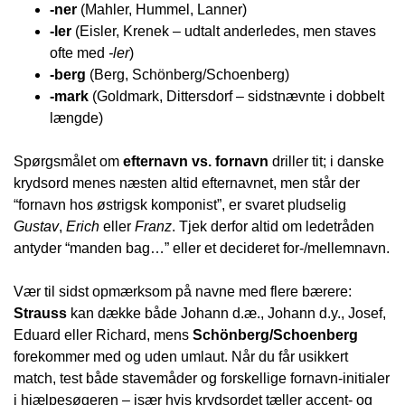
-ner
(Mahler, Hummel, Lanner)
-ler
(Eisler, Krenek – udtalt anderledes, men staves
ofte med
-ler
)
-berg
(Berg, Schönberg/Schoenberg)
-mark
(Goldmark, Dittersdorf – sidstnævnte i dobbelt
længde)
Spørgsmålet om
efternavn vs. fornavn
driller tit; i danske
krydsord menes næsten altid efternavnet, men står der
“fornavn hos østrigsk komponist”, er svaret pludselig
Gustav
,
Erich
eller
Franz
. Tjek derfor altid om ledetråden
antyder “manden bag…” eller et decideret for-/mellemnavn.
Vær til sidst opmærksom på navne med flere bærere:
Strauss
kan dække både Johann d.æ., Johann d.y., Josef,
Eduard eller Richard, mens
Schönberg/Schoenberg
forekommer med og uden umlaut. Når du får usikkert
match, test både stavemåder og forskellige fornavn-initialer
i hjælpesøgeren – især hvis krydsordet tæller accent- og