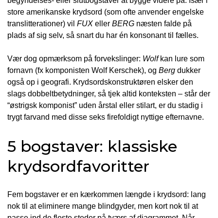
begyndelses- eller slutbogstaver at bygge videre på. Især i
store amerikanske krydsord (som ofte anvender engelske
translitterationer) vil
FUX
eller
BERG
næsten falde på
plads af sig selv, så snart du har én konsonant til fælles.
Vær dog opmærksom på forvekslinger:
Wolf
kan lure som
fornavn (fx komponisten Wolf Kerschek), og
Berg
dukker
også op i geografi. Krydsordskonstruktøren elsker den
slags dobbeltbetydninger, så tjek altid konteksten – står der
“østrigsk komponist” uden årstal eller stilart, er du stadig i
trygt farvand med disse seks firefoldigt nyttige efternavne.
5 bogstaver: klassiske
krydsordfavoritter
Fem bogstaver er en kærkommen længde i krydsord: lang
nok til at eliminere mange blindgyder, men kort nok til at
passe ind de fleste steder på tværs af diagrammet. Når