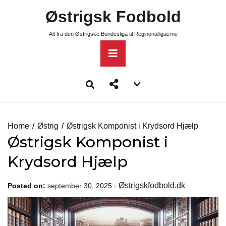
Skip
Østrigsk Fodbold
to
content
Alt fra den Østrigske Bundesliga til Reginonalligaerne
Primary
Menu
Account
menu
toggle
Home
Østrig
Østrigsk Komponist i Krydsord Hjælp
Østrigsk Komponist i
Krydsord Hjælp
-
Østrigskfodbold.dk
Posted on:
september 30, 2025