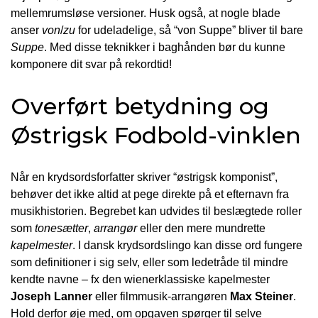
mellemrumsløse versioner. Husk også, at nogle blade
anser
von
/
zu
for udeladelige, så “von Suppe” bliver til bare
Suppe
. Med disse teknikker i baghånden bør du kunne
komponere dit svar på rekordtid!
Overført betydning og
Østrigsk Fodbold-vinklen
Når en krydsordsforfatter skriver “østrigsk komponist”,
behøver det ikke altid at pege direkte på et efternavn fra
musikhistorien. Begrebet kan udvides til beslægtede roller
som
tonesætter
,
arrangør
eller den mere mundrette
kapelmester
. I dansk krydsordslingo kan disse ord fungere
som definitioner i sig selv, eller som ledetråde til mindre
kendte navne – fx den wienerklassiske kapelmester
Joseph Lanner
eller filmmusik-arrangøren
Max Steiner
.
Hold derfor øje med, om opgaven spørger til selve