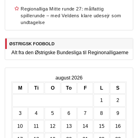
Regionalliga Mitte runde 27: målfattig
spillerunde – med Veldens klare udesejr som
undtagelse
ØSTRIGSK FODBOLD
Alt fra den Østrigske Bundesliga til Reginonalligaerne
august 2026
M
Ti
O
To
F
L
S
1
2
3
4
5
6
7
8
9
10
11
12
13
14
15
16