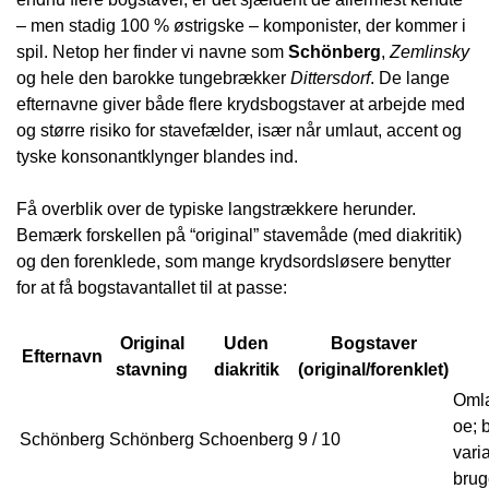
– men stadig 100 % østrigske – komponister, der kommer i
spil. Netop her finder vi navne som
Schönberg
,
Zemlinsky
og hele den barokke tungebrækker
Dittersdorf
. De lange
efternavne giver både flere krydsbogstaver at arbejde med
og større risiko for stavefælder, især når umlaut, accent og
tyske konsonantklynger blandes ind.
Få overblik over de typiske langstrækkere herunder.
Bemærk forskellen på “original” stavemåde (med diakritik)
og den forenklede, som mange krydsordsløsere benytter
for at få bogstavantallet til at passe:
Original
Uden
Bogstaver
Efternavn
stavning
diakritik
(original/forenklet)
Oml
oe; 
Schönberg
Schönberg
Schoenberg
9 / 10
vari
brug