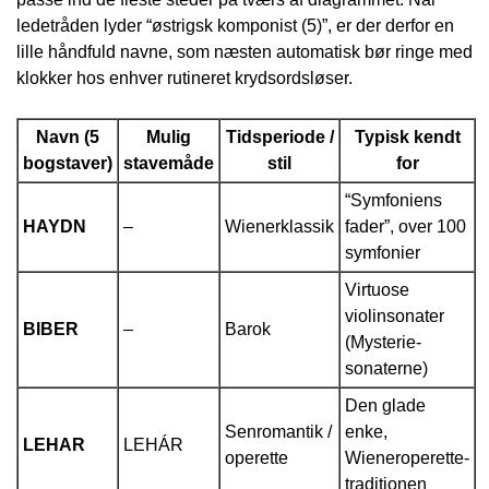
ledetråden lyder “østrigsk komponist (5)”, er der derfor en
lille håndfuld navne, som næsten automatisk bør ringe med
klokker hos enhver rutineret krydsordsløser.
Navn (5
Mulig
Tidsperiode /
Typisk kendt
bogstaver)
stavemåde
stil
for
“Symfoniens
HAYDN
–
Wienerklassik
fader”, over 100
symfonier
Virtuose
violinsonater
BIBER
–
Barok
(Mysterie-
sonaterne)
Den glade
Senromantik /
enke,
LEHAR
LEHÁR
operette
Wieneroperette-
traditionen