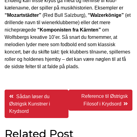
Endelig kan visse kryds gå meta og henvise til klub-
kælenavne, der spiller på musikhistorien. Eksempler er
“Mozartstädter”
(Red Bull Salzburg),
“Walzerkönige”
(et
drillende navn til wienerklubberne) eller det mere
nicheprægede
“Komponisten fra Kärnten”
om
Wolfsbergs kreative 10’er. Så snart du fornemmer, at
melodien lyder mere som fodbold end som klassisk
koncert, bør du skifte takt: tjek klubbers tilnavne, spillernes
roller og holdenes hjemby – det kan være nøglen til at få
de sidste felter til at falde på plads.
Indlægsnavigation
Reference til Østrigsk
Sådan løser du
Østrigsk Kunstner i
Filosof i Krydsord
Krydsord
Related Post