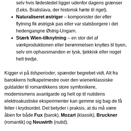
selv hvis fødestedet ligger udenfor dagens grænser
(f.eks. Bratislava, der historisk hørte til riget).
Naturaliseret østriger
– komponister der efter
flytning fik østrigsk pas eller var statsborgere i det
hedengangne Østrig-Ungarn.
Stærk Wien-tilknytning
– en stor del af
værkproduktionen eller berømmelsen knyttes til byen,
selv om ophavsmanden er tysk, tjekkisk eller noget
helt tredje.
Kigger vi på
tidsperioder
, spænder begrebet vidt. Alt fra
barokkens hofkapelmestre over den wienerklassiske
guldalder til romantikkens store symfonikere,
modernismens avantgarde og helt op til nutidens
elektroakustiske eksperimenter kan gemme sig bag de få
felter i kryds­ordet. Det betyder i praksis, at du må være
åben for både
Fux
(barok),
Mozart
(klassik),
Bruckner
(romantik) og
Neuwirth
(nutid).