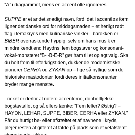
“A” i diagrammet, mens en accent ofte ignoreres.
SUPPE
er et andet snedigt navn, fordi det i accentløs form
ligner det danske ord for middagsmaden – et herligt rødt
flag i temakryds med kulinariske vinkler. I barokken er
BIBER
overraskende hyppig, selv om hans musik er
mindre kendt end Haydns; fem bogstaver og konsonant-
vokal-mønsteret “B-I-B-E-R” gør ham til et oplagt valg. Skal
du helt frem til efterkrigstiden, dukker de modernistiske
pionerer
CERHA
og
ZYKAN
op – lige så nyttige som de
historiske mastodonter, fordi deres initialkonsonanter
bryder mange mønstre.
Tricket er derfor at notere accenterne, dobbelttjekke
bogstavtallet og så ellers tænke: “Fem felter? Østrig? –
HAYDN, LEHAR, SUPPE, BIBER, CERHA eller ZYKAN.”
Får du hurtigt be- eller afkræftet et af navnene i kryds,
plejer resten af gitteret at falde på plads som et velafstemt
strygekvartet-akkord.