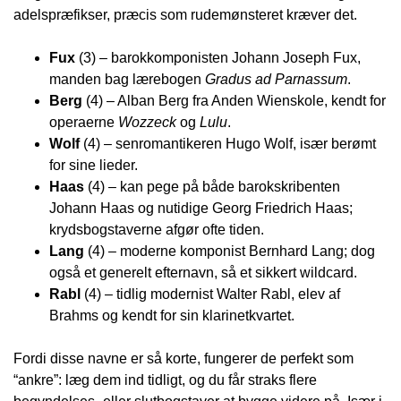
adelspræfikser, præcis som rudemønsteret kræver det.
Fux
(3) – barokkomponisten Johann Joseph Fux,
manden bag lærebogen
Gradus ad Parnassum
.
Berg
(4) – Alban Berg fra Anden Wienskole, kendt for
operaerne
Wozzeck
og
Lulu
.
Wolf
(4) – senromantikeren Hugo Wolf, især berømt
for sine lieder.
Haas
(4) – kan pege på både barokskribenten
Johann Haas og nutidige Georg Friedrich Haas;
krydsbogstaverne afgør ofte tiden.
Lang
(4) – moderne komponist Bernhard Lang; dog
også et generelt efternavn, så et sikkert wildcard.
Rabl
(4) – tidlig modernist Walter Rabl, elev af
Brahms og kendt for sin klarinetkvartet.
Fordi disse navne er så korte, fungerer de perfekt som
“ankre”: læg dem ind tidligt, og du får straks flere