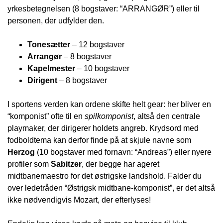
yrkesbetegnelsen (8 bogstaver: “ARRANGØR”) eller til
personen, der udfylder den.
Tonesætter
– 12 bogstaver
Arrangør
– 8 bogstaver
Kapelmester
– 10 bogstaver
Dirigent
– 8 bogstaver
I sportens verden kan ordene skifte helt gear: her bliver en
“komponist” ofte til en
spilkomponist
, altså den centrale
playmaker, der dirigerer holdets angreb. Krydsord med
fodboldtema kan derfor finde på at skjule navne som
Herzog
(10 bogstaver med fornavn: “Andreas”) eller nyere
profiler som
Sabitzer
, der begge har ageret
midtbanemaestro for det østrigske landshold. Falder du
over ledetråden “Østrigsk midtbane-komponist”, er det altså
ikke nødvendigvis Mozart, der efterlyses!