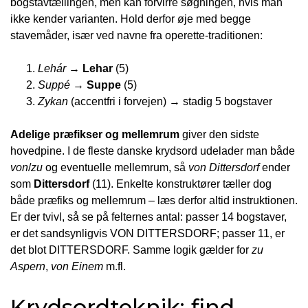
bogstavtællingen, men kan forvirre søgningen, hvis man
ikke kender varianten. Hold derfor øje med begge
stavemåder, især ved navne fra operette-traditionen:
Lehár
→
Lehar
(5)
Suppé
→
Suppe
(5)
Zykan
(accentfri i forvejen) → stadig 5 bogstaver
Adelige præfikser og mellemrum
giver den sidste
hovedpine. I de fleste danske krydsord udelader man både
von
/
zu
og eventuelle mellemrum, så
von Dittersdorf
ender
som
Dittersdorf
(11). Enkelte konstruktører tæller dog
både præfiks og mellemrum – læs derfor altid instruktionen.
Er der tvivl, så se på felternes antal: passer 14 bogstaver,
er det sandsynligvis
VON DITTERSDORF
; passer 11, er
det blot
DITTERSDORF
. Samme logik gælder for
zu
Aspern
,
von Einem
m.fl.
Krydsordteknik: find