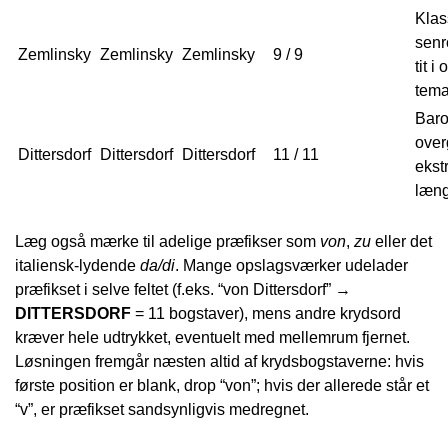
Klas
senr
Zemlinsky
Zemlinsky
Zemlinsky
9 / 9
tit i
tema
Baro
over
Dittersdorf
Dittersdorf
Dittersdorf
11 / 11
ekst
læn
Læg også mærke til adelige præfikser som
von
,
zu
eller det
italiensk-lydende
da/di
. Mange opslagsværker udelader
præfikset i selve feltet (f.eks. “von Dittersdorf” →
DITTERSDORF
= 11 bogstaver), mens andre krydsord
kræver hele udtrykket, eventuelt med mellemrum fjernet.
Løsningen fremgår næsten altid af krydsbogstaverne: hvis
første position er blank, drop “von”; hvis der allerede står et
“v”, er præfikset sandsynligvis medregnet.