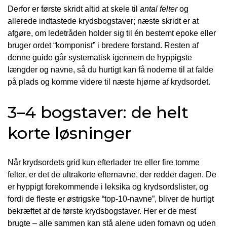
Derfor er første skridt altid at skele til
antal felter
og
allerede indtastede krydsbogstaver; næste skridt er at
afgøre, om ledetråden holder sig til én bestemt epoke eller
bruger ordet “komponist” i bredere forstand. Resten af
denne guide går systematisk igennem de hyppigste
længder og navne, så du hurtigt kan få noderne til at falde
på plads og komme videre til næste hjørne af krydsordet.
3–4 bogstaver: de helt
korte løsninger
Når krydsordets grid kun efterlader tre eller fire tomme
felter, er det de ultrakorte efternavne, der redder dagen. De
er hyppigt forekommende i leksika og krydsordslister, og
fordi de fleste er østrigske “top-10-navne”, bliver de hurtigt
bekræftet af de første krydsbogstaver. Her er de mest
brugte – alle sammen kan stå alene uden fornavn og uden