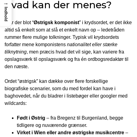
hvad kan der menes?
→
Indhold
Står der blot “
Østrigsk komponist
” i krydsordet, er det ikke
altid så enkelt som at slå et enkelt navn op – ledetråden
rummer flere mulige tolkninger. Typisk vil krydsordets
forfatter mene komponistens
nationalitet eller stærke
tilknytning
, men præcis hvad det vil sige, kan variere fra
opslagsværk til opslagsværk og fra én ordbogs­redaktør til
den næste.
Ordet “østrigsk” kan dække over flere forskellige
biografiske scenarier, som du med fordel kan have i
baghovedet, når du bladrer i listebøger eller googler med
wildcards:
Født i Østrig
– fra Bregenz til Burgenland, begge
tidligere og nuværende grænser.
Virket i Wien eller andre østrigske musikcentre
–