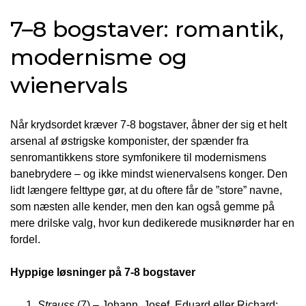
7–8 bogstaver: romantik,
modernisme og
wienervals
Når krydsordet kræver 7-8 bogstaver, åbner der sig et helt
arsenal af østrigske komponister, der spænder fra
senromantikkens store symfonikere til modernismens
banebrydere – og ikke mindst wienervalsens konger. Den
lidt længere felttype gør, at du oftere får de ”store” navne,
som næsten alle kender, men den kan også gemme på
mere drilske valg, hvor kun dedikerede musiknørder har en
fordel.
Hyppige løsninger på 7-8 bogstaver
Strauss
(7) – Johann, Josef, Eduard eller Richard;