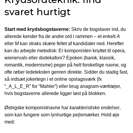
svaret hurtigt
Start med krydsbogstaverne:
Skriv de bogstaver ind, du
allerede kender fra de andre ord i rammen – et enkelt
A
eller
M
kan straks skære feltet af kandidater ned. Herefter
kan du arbejde metodisk: Er komponisten knyttet til opera,
wienervals eller dodekafoni? Epoken (barok, klassik,
romantik, modernisme) peger på helt forskellige navne, og
ofte røber ledeteksten genren direkte. Sidder du stadig fast,
så indsæt jokertegn i et online opslagsværk (fx
“_A_L_E_R” for “Mahler”) eller brug anagram-værktøjer,
hvis bogstaverne allerede ligger løst på blokken.
Østrigske komponistnavne har
karakteristiske endelser
,
som kan fungere som lynhurtige pejlemærker. Hold øje
med: