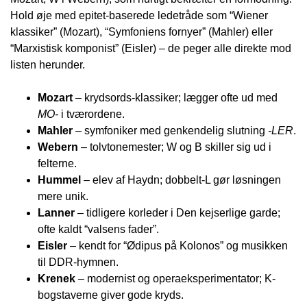
Hold øje med epitet-baserede ledetråde som “Wiener
klassiker” (Mozart), “Symfoniens fornyer” (Mahler) eller
“Marxistisk komponist” (Eisler) – de peger alle direkte mod
listen herunder.
Mozart
– krydsords-klassiker; lægger ofte ud med
MO-
i tværordene.
Mahler
– symfoniker med genkendelig slutning
-LER
.
Webern
– tolvtonemester; W og B skiller sig ud i
felterne.
Hummel
– elev af Haydn; dobbelt-L gør løsningen
mere unik.
Lanner
– tidligere korleder i Den kejserlige garde;
ofte kaldt “valsens fader”.
Eisler
– kendt for “Ødipus på Kolonos” og musikken
til DDR-hymnen.
Krenek
– modernist og operaeksperimentator; K-
bogstaverne giver gode kryds.