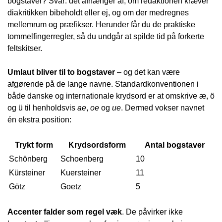
bogstaver?
Svar:
det afhænger af, om redaktionen kræver
diakritikken bibeholdt eller ej, og om der medregnes
mellemrum og præfikser. Herunder får du de praktiske
tommelfingerregler, så du undgår at spilde tid på forkerte
feltskitser.
Umlaut bliver til to bogstaver
– og det kan være
afgørende på de lange navne. Standardkonventionen i
både danske og internationale krydsord er at omskrive æ, ö
og ü til henholdsvis
ae
,
oe
og
ue
. Dermed vokser navnet
én ekstra position:
Trykt form
Krydsordsform
Antal bogstaver
Schönberg
Schoenberg
10
Kürsteiner
Kuersteiner
11
Götz
Goetz
5
Accenter falder som regel væk
. De påvirker ikke