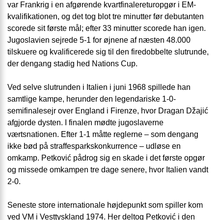
var Frankrig i en afgørende kvartfinalereturopgør i EM-
kvalifikationen, og det tog blot tre minutter før debutanten
scorede sit første mål; efter 33 minutter scorede han igen.
Jugoslavien sejrede 5-1 for øjnene af næsten 48.000
tilskuere og kvalificerede sig til den firedobbelte slutrunde,
der dengang stadig hed Nations Cup.
Ved selve slutrunden i Italien i juni 1968 spillede han
samtlige kampe, herunder den legendariske 1-0-
semifinalesejr over England i Firenze, hvor Dragan Džajić
afgjorde dysten. I finalen mødte jugoslaverne
værtsnationen. Efter 1-1 måtte reglerne – som dengang
ikke bød på straffesparkskonkurrence – udløse en
omkamp. Petković pådrog sig en skade i det første opgør
og missede omkampen tre dage senere, hvor Italien vandt
2-0.
Seneste store internationale højdepunkt som spiller kom
ved VM i Vesttyskland 1974. Her deltog Petković i den