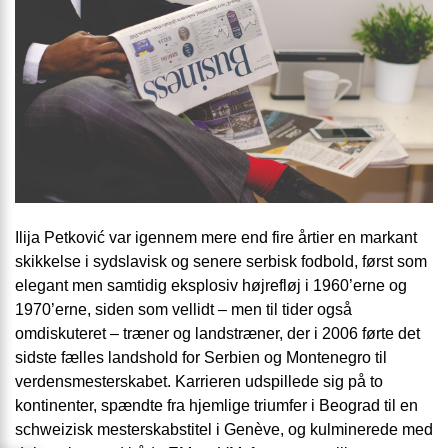
Ilija Petković var igennem mere end fire årtier en markant
skikkelse i sydslavisk og senere serbisk fodbold, først som
elegant men samtidig eksplosiv højrefløj i 1960’erne og
1970’erne, siden som vellidt – men til tider også
omdiskuteret – træner og landstræner, der i 2006 førte det
sidste fælles landshold for Serbien og Montenegro til
verdensmesterskabet. Karrieren udspillede sig på to
kontinenter, spændte fra hjemlige triumfer i Beograd til en
schweizisk mesterskabstitel i Genève, og kulminerede med