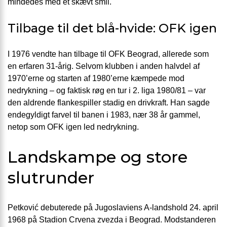
mindedes med et skævt smil.
Tilbage til det blå-hvide: OFK igen
I 1976 vendte han tilbage til OFK Beograd, allerede som
en erfaren 31-årig. Selvom klubben i anden halvdel af
1970’erne og starten af 1980’erne kæmpede mod
nedrykning – og faktisk røg en tur i 2. liga 1980/81 – var
den aldrende flankespiller stadig en drivkraft. Han sagde
endegyldigt farvel til banen i 1983, nær 38 år gammel,
netop som OFK igen led nedrykning.
Landskampe og store
slutrunder
Petković debuterede på Jugoslaviens A-landshold 24. april
1968 på Stadion Crvena zvezda i Beograd. Modstanderen