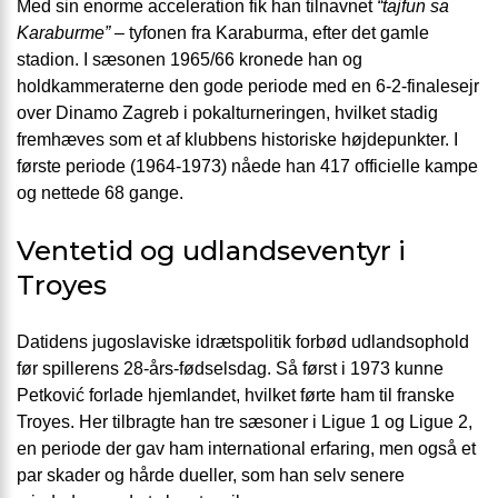
Med sin enorme acceleration fik han tilnavnet
“tajfun sa
Karaburme”
– tyfonen fra Karaburma, efter det gamle
stadion. I sæsonen 1965/66 kronede han og
holdkammeraterne den gode periode med en 6-2-finalesejr
over Dinamo Zagreb i pokalturneringen, hvilket stadig
fremhæves som et af klubbens historiske højdepunkter. I
første periode (1964-1973) nåede han 417 officielle kampe
og nettede 68 gange.
Ventetid og udlandseventyr i
Troyes
Datidens jugoslaviske idrætspolitik forbød udlandsophold
før spillerens 28-års-fødselsdag. Så først i 1973 kunne
Petković forlade hjemlandet, hvilket førte ham til franske
Troyes. Her tilbragte han tre sæsoner i Ligue 1 og Ligue 2,
en periode der gav ham international erfaring, men også et
par skader og hårde dueller, som han selv senere