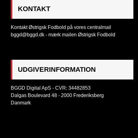
KONTAKT
Kontakt Østrigsk Fodbold på vores centralmail
bggd@bggd.dk
- mærk mailen Østrigsk Fodbold
UDGIVERINFORMATION
BGGD Digital ApS - CVR: 34482853
Dalgas Boulevard 48 - 2000 Frederiksberg
Danmark
OBS:
Henvendelse på adressen ikke muligt. Post
mærkes "Att: Østrigsk Fodbold"