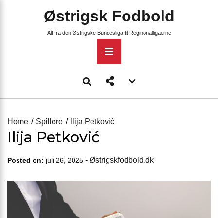
Skip
Østrigsk Fodbold
to
content
Alt fra den Østrigske Bundesliga til Reginonalligaerne
Primary
Menu
Account
menu
toggle
Home
Spillere
Ilija Petković
Ilija Petković
-
Østrigskfodbold.dk
Posted on:
juli 26, 2025