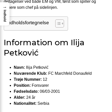
deltagelser ved både EM og VM, først som spiller og
→
senere som chef på sidelinjen.
Indhold
Indholdsfortegnelse
Information om Ilija
Petković
Navn:
Ilija Petković
Nuværende Klub:
FC Marchfeld Donaufeld
Trøje Nummer:
12
Position:
Forsvarer
Fødselsdato:
06/03-2001
Alder:
24 år
Nationalitet:
Serbia