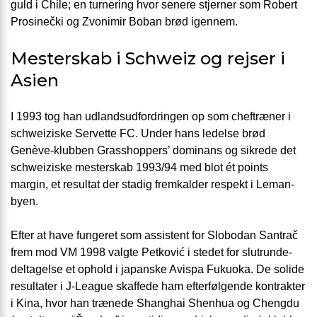
guld i Chile; en turnering hvor senere stjerner som Robert
Prosinečki og Zvonimir Boban brød igennem.
Mesterskab i Schweiz og rejser i
Asien
I 1993 tog han udlandsudfordringen op som cheftræner i
schweiziske Servette FC. Under hans ledelse brød
Genève-klubben Grasshoppers’ dominans og sikrede det
schweiziske mesterskab 1993/94 med blot ét points
margin, et resultat der stadig fremkalder respekt i Leman-
byen.
Efter at have fungeret som assistent for Slobodan Santrač
frem mod VM 1998 valgte Petković i stedet for slutrunde-
deltagelse et ophold i japanske Avispa Fukuoka. De solide
resultater i J-League skaffede ham efterfølgende kontrakter
i Kina, hvor han trænede Shanghai Shenhua og Chengdu