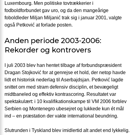
Luxembourg. Men politiske tovtrækkerier i
fodboldforbundet gav uro, og da den mangeårige
foboldleder Miljan Miljanić trak sig i januar 2001, valgte
også Petković at forlade posten.
Anden periode 2003-2006:
Rekorder og kontrovers
I juli 2003 blev han hentet tilbage af forbundspræsident
Dragan Stojković for at genrejse et hold, der netop havde
lidt et historisk nederlag til Aserbajdsjan. Petković lagde
snittet om med stram defensiv disciplin, et bevægeligt
midtbaneled og effektiv kontrascoring. Resultatet var
spektakulært: i 10 kvalifikationskampe til VM 2006 forblev
Serbien og Montenegro ubesejret og lukkede kun ét mål
ind – en præstation der vakte international beundring.
Slutrunden i Tyskland blev imidlertid alt andet end lykkelig.