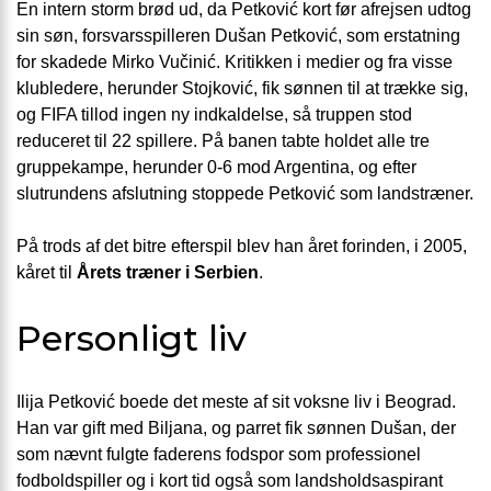
En intern storm brød ud, da Petković kort før afrejsen udtog
sin søn, forsvarsspilleren Dušan Petković, som erstatning
for skadede Mirko Vučinić. Kritikken i medier og fra visse
klubledere, herunder Stojković, fik sønnen til at trække sig,
og FIFA tillod ingen ny indkaldelse, så truppen stod
reduceret til 22 spillere. På banen tabte holdet alle tre
gruppekampe, herunder 0-6 mod Argentina, og efter
slutrundens afslutning stoppede Petković som landstræner.
På trods af det bitre efterspil blev han året forinden, i 2005,
kåret til
Årets træner i Serbien
.
Personligt liv
Ilija Petković boede det meste af sit voksne liv i Beograd.
Han var gift med Biljana, og parret fik sønnen Dušan, der
som nævnt fulgte faderens fodspor som professionel
fodboldspiller og i kort tid også som landsholdsaspirant