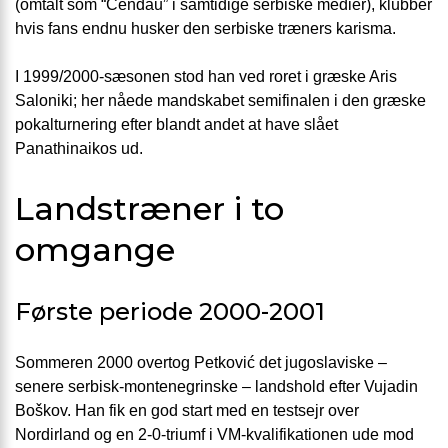
(omtalt som “Čendau” i samtidige serbiske medier), klubber
hvis fans endnu husker den serbiske træners karisma.
I 1999/2000-sæsonen stod han ved roret i græske Aris
Saloniki; her nåede mandskabet semifinalen i den græske
pokalturnering efter blandt andet at have slået
Panathinaikos ud.
Landstræner i to
omgange
Første periode 2000-2001
Sommeren 2000 overtog Petković det jugoslaviske –
senere serbisk-montenegrinske – landshold efter Vujadin
Boškov. Han fik en god start med en testsejr over
Nordirland og en 2-0-triumf i VM-kvalifikationen ude mod