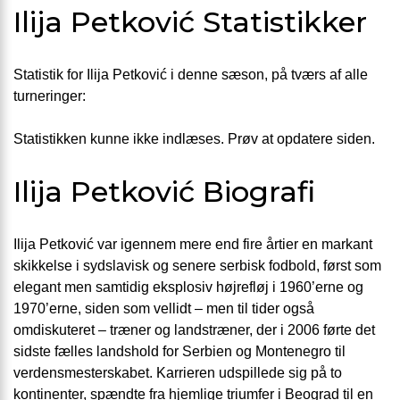
Ilija Petković Statistikker
Statistik for Ilija Petković i denne sæson, på tværs af alle
turneringer:
Statistikken kunne ikke indlæses. Prøv at opdatere siden.
Ilija Petković Biografi
Ilija Petković var igennem mere end fire årtier en markant
skikkelse i sydslavisk og senere serbisk fodbold, først som
elegant men samtidig eksplosiv højrefløj i 1960’erne og
1970’erne, siden som vellidt – men til tider også
omdiskuteret – træner og landstræner, der i 2006 førte det
sidste fælles landshold for Serbien og Montenegro til
verdensmesterskabet. Karrieren udspillede sig på to
kontinenter, spændte fra hjemlige triumfer i Beograd til en