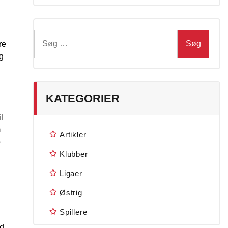
Søg
re
efter:
g
KATEGORIER
l
m
Artikler
e
Klubber
Ligaer
Østrig
Spillere
ld