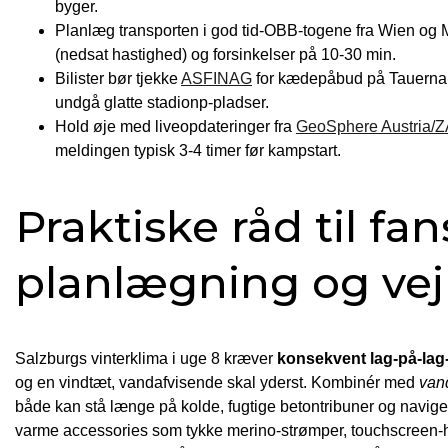
byger.
Planlæg transporten i god tid-OBB-togene fra Wien og
(nedsat hastighed) og forsinkelser på 10-30 min.
Bilister bør tjekke
ASFINAG
for kæde­påbud på Tauernau
undgå glatte stadion­p-pladser.
Hold øje med live­opdateringer fra
GeoSphere Austria/
meldingen typisk 3-4 timer før kampstart.
Praktiske råd til fa
planlægning og vej
Salzburgs vinterklima i uge 8 kræver
konsekvent lag-på-lag-
og en vindtæt, vandafvisende skal yderst. Kombinér med
vand
både kan stå længe på kolde, fugtige betontribuner og naviger
varme accessories som tykke merino-strømper, touchscreen-h