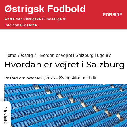
Skip
Østrigsk Fodbold
to
FORSIDE
content
Alt fra den Østrigske Bundesliga til
Reginonalligaerne
Home
Østrig
Hvordan er vejret i Salzburg i uge 8?
Hvordan er vejret i Salzburg
-
Østrigskfodbold.dk
Posted on:
oktober 8, 2025
→
Indhold