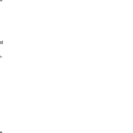
at
e-
de