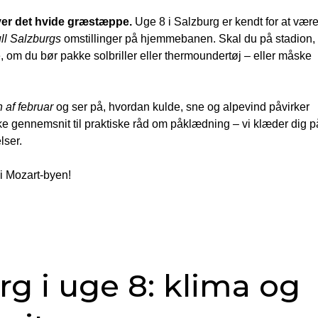
over det hvide græstæppe.
Uge 8 i Salzburg er kendt for at vær
ll Salzburgs
omstillinger på hjemmebanen. Skal du på stadion,
de, om du bør pakke solbriller eller thermoundertøj – eller måske
n af februar
og ser på, hvordan kulde, sne og alpevind påvirker
ke gennemsnit til praktiske råd om påklædning – vi klæder dig p
lser.
8 i Mozart-byen!
urg i uge 8: klima og