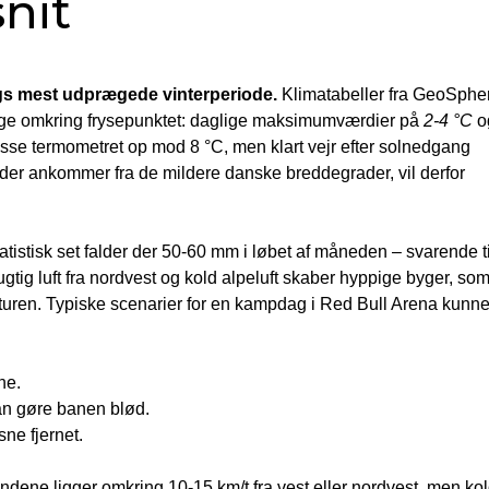
nit
urgs mest udprægede vinterperiode.
Klimatabeller fra GeoSphe
 lige omkring frysepunktet: daglige maksimumværdier på
2-4 °C
o
esse termometret op mod 8 °C, men klart vejr efter solnedgang
, der ankommer fra de mildere danske breddegrader, vil derfor
tatistisk set falder der 50-60 mm i løbet af måneden – svarende ti
gtig luft fra nordvest og kold alpeluft skaber hyppige byger, so
aturen. Typiske scenarier for en kampdag i Red Bull Arena kunn
ne.
kan gøre banen blød.
sne fjernet.
ndene ligger omkring 10-15 km/t fra vest eller nordvest, men ko