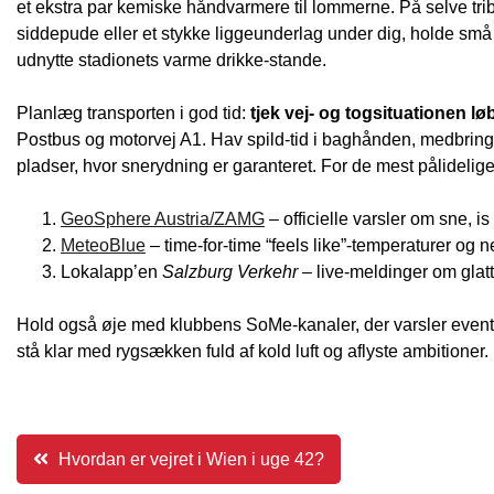
et ekstra par kemiske håndvarmere til lommerne. På selve t
siddepude eller et stykke liggeunderlag under dig, holde sm
udnytte stadionets varme drikke-stande.
Planlæg transporten i god tid:
tjek vej- og togsituationen l
Postbus og motorvej A1. Hav spild-tid i baghånden, medbring sk
pladser, hvor snerydning er garanteret. For de mest pålidelig
GeoSphere Austria/ZAMG
– officielle varsler om sne, is
MeteoBlue
– time-for-time “feels like”-temperaturer og 
Lokalapp’en
Salzburg Verkehr
– live-meldinger om glatt
Hold også øje med klubbens SoMe-kanaler, der varsler eventu
stå klar med rygsækken fuld af kold luft og aflyste ambitioner.
Indlægsnavigation
Hvordan er vejret i Wien i uge 42?