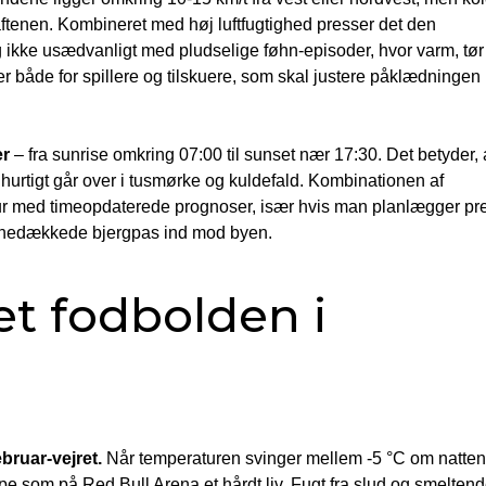
aftenen. Kombineret med høj luftfugtighed presser det den
ig ikke usædvanligt med pludselige føhn-episoder, hvor varm, tør
ker både for spillere og tilskuere, som skal justere påklædningen
er
– fra sunrise omkring 07:00 til sunset nær 17:30. Det betyder, 
hurtigt går over i tusmørke og kuldefald. Kombinationen af
ajour med timeopdaterede prognoser, især hvis man planlægger pr
er snedækkede bjergpas ind mod byen.
et fodbolden i
bruar-vejret.
Når temperaturen svinger mellem -5 °C om natten
ppe som på Red Bull Arena et hårdt liv. Fugt fra slud og smelten