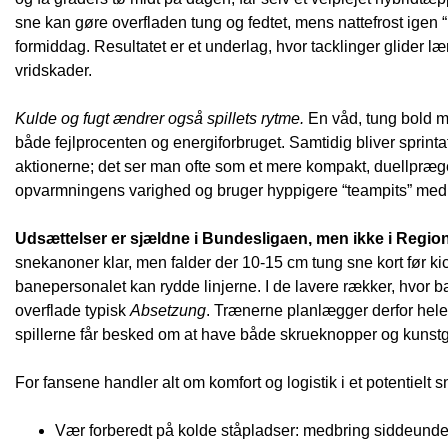
sne kan gøre overfladen tung og fedtet, mens nattefrost igen
formiddag. Resultatet er et underlag, hvor tacklinger glider
vridskader.
Kulde og fugt ændrer også spillets rytme.
En våd, tung bold mi
både fejlprocenten og energiforbruget. Samtidig bliver sprint­
aktionerne; det ser man ofte som et mere kompakt, duellpræge
opvarmningens varighed og bruger hyppigere “teampits” med va
Udsættelser er sjældne i Bundesligaen, men ikke i Region
snekanoner klar, men falder der 10-15 cm tung sne kort før kick
banepersonalet kan rydde linjerne. I de lavere rækker, hvor
overflade typisk
Absetzung
. Trænerne planlægger derfor hele 
spillerne får besked om at have både skrueknopper og kunst
For fansene handler alt om komfort og logistik i et potentielt 
Vær forberedt på kolde ståpladser: medbring siddeunder