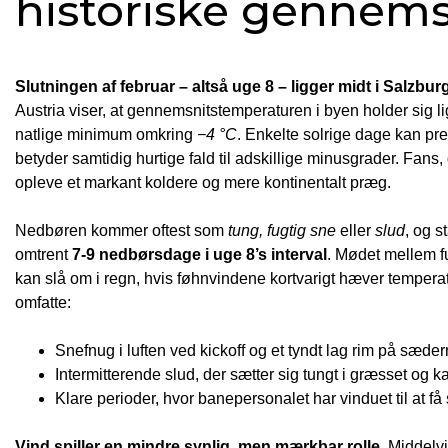
historiske gennems
Slutningen af februar – altså uge 8 – ligger midt i Salzb
Austria viser, at gennemsnitstemperaturen i byen holder sig
natlige minimum omkring
−4 °C
. Enkelte solrige dage kan pr
betyder samtidig hurtige fald til adskillige minusgrader. Fans
opleve et markant koldere og mere kontinentalt præg.
Nedbøren kommer oftest som
tung, fugtig sne
eller
slud
, og s
omtrent
7-9 nedbørsdage i uge 8’s interval
. Mødet mellem fu
kan slå om i regn, hvis føhnvindene kortvarigt hæver temper
omfatte:
Snefnug i luften ved kickoff og et tyndt lag rim på sæder
Intermitterende slud, der sætter sig tungt i græsset og 
Klare perioder, hvor banepersonalet har vinduet til at få 
Vind spiller en mindre synlig, men mærkbar rolle.
Middelvi