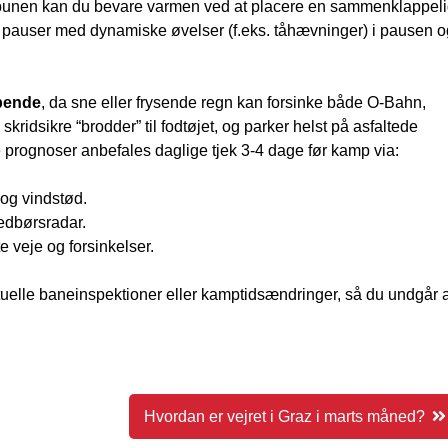
ribunen kan du bevare varmen ved at placere en sammenklappel
å pauser med dynamiske øvelser (f.eks. tåhævninger) i pausen o
øbende
, da sne eller frysende regn kan forsinke både O-Bahn,
ridsikre “brodder” til fodtøjet, og parker helst på asfaltede
e prognoser anbefales daglige tjek 3-4 dage før kamp via:
 og vindstød.
nedbørsradar.
e veje og forsinkelser.
elle baneinspektioner eller kamptidsændringer, så du undgår a
Hvordan er vejret i Graz i marts måned?