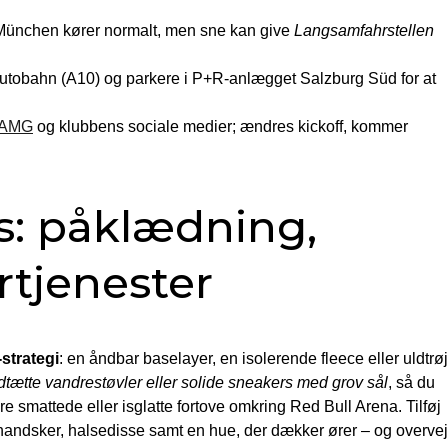
 München kører normalt, men sne kan give
Langsamfahrstellen
tobahn (A10) og parkere i P+R-anlægget Salzburg Süd for at
ZAMG
og klubbens sociale medier; ændres kickoff, kommer
ns: påklædning,
rtjenester
strategi
: en åndbar baselayer, en isolerende fleece eller uldtrø
tætte vandrestøvler eller solide sneakers med grov sål
, så du
e smattede eller isglatte fortove omkring Red Bull Arena. Tilføj
andsker, halsedisse samt en hue, der dækker ører – og overvej