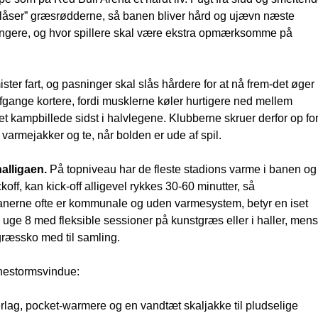
 “låser” græsrødderne, så banen bliver hård og ujævn næste
 længere, og hvor spillere skal være ekstra opmærksomme på
ster fart, og pasninger skal slås hårdere for at nå frem-det øger
afgange kortere, fordi musklerne køler hurtigere ned mellem
t kampbillede sidst i halvlegene. Klubberne skruer derfor op fo
rme­jakker og te, når bolden er ude af spil.
alligaen.
På topniveau har de fleste stadions varme i banen og
off, kan kick-off alligevel rykkes 30-60 minutter, så
 banerne ofte er kommunale og uden varmesystem, betyr en iset
uge 8 med fleksible sessioner på kunstgræs eller i haller, mens
græssko med til samling.
snestorms­vindue:
lag, pocket-warmere og en vandtæt skaljakke til pludselige