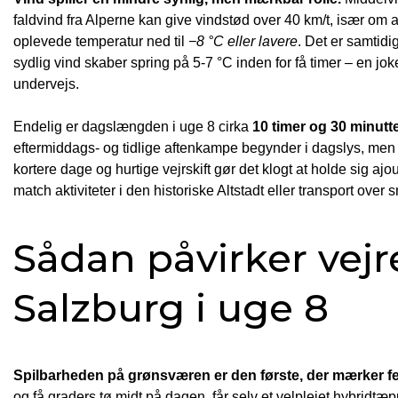
faldvind fra Alperne kan give vindstød over 40 km/t, især om 
oplevede temperatur ned til
−8 °C eller lavere
. Det er samtid
sydlig vind skaber spring på 5-7 °C inden for få timer – en jo
undervejs.
Endelig er dagslængden i uge 8 cirka
10 timer og 30 minutt
eftermiddags- og tidlige aftenkampe begynder i dagslys, men 
kortere dage og hurtige vejrskift gør det klogt at holde sig 
match aktiviteter i den historiske Altstadt eller transport ov
Sådan påvirker vejr
Salzburg i uge 8
Spilbarheden på grønsværen er den første, der mærker fe
og få graders tø midt på dagen, får selv et velplejet hybridtæ