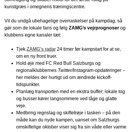
kunstgræs i omegnens træningscentre.
Vil du undgå ubehagelige overraskelser på kampdag, så
gør som de lokale fans og følg
ZAMG’s vejrprognoser
og
klubbens egne kanaler tæt:
Tjek
ZAMG’s radar
24 timer før kampstart for at se,
om en ny front truer.
Hold øje med FC Red Bull Salzburgs og
regionalklubbernes
Twitter/Instagram-opdateringer
–
her meldes der hurtigt ud om ændrede kickoff-
tidspunkter.
Planlæg transporten med en ekstra buffer; lokale tog
og busser kører langsommere ved tåge og glatte
veje.
Medbring regnslag og skiftetrøje i tasken – på den
måde kan du nyde kampen, uanset om Salzburgs
omskiftelige oktober viser sig fra sin våde eller varme