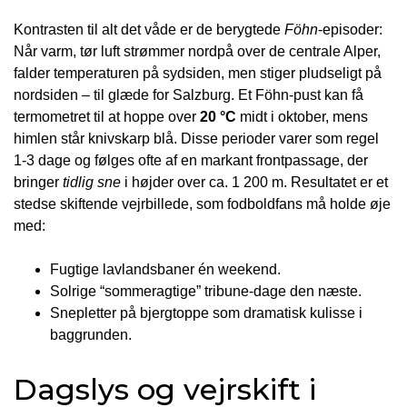
Kontrasten til alt det våde er de berygtede
Föhn
-episoder:
Når varm, tør luft strømmer nordpå over de centrale Alper,
falder temperaturen på sydsiden, men stiger pludseligt på
nordsiden – til glæde for Salzburg. Et Föhn-pust kan få
termometret til at hoppe over
20 °C
midt i oktober, mens
himlen står knivskarp blå. Disse perioder varer som regel
1-3 dage og følges ofte af en markant frontpassage, der
bringer
tidlig sne
i højder over ca. 1 200 m. Resultatet er et
stedse skiftende vejrbillede, som fodboldfans må holde øje
med:
Fugtige lavlandsbaner én weekend.
Solrige “sommeragtige” tribune-dage den næste.
Snepletter på bjergtoppe som dramatisk kulisse i
baggrunden.
Dagslys og vejrskift i