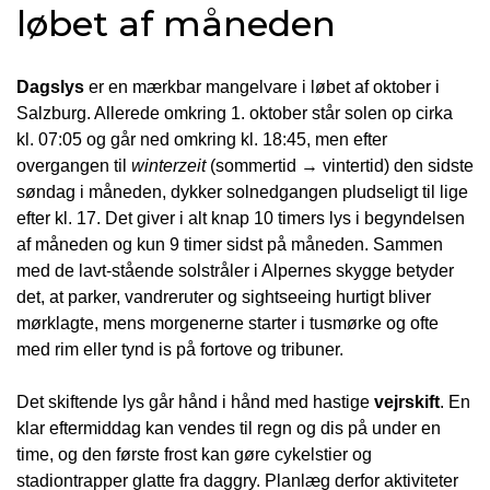
løbet af måneden
Dagslys
er en mærkbar mangelvare i løbet af oktober i
Salzburg. Allerede omkring 1. oktober står solen op cirka
kl. 07:05 og går ned omkring kl. 18:45, men efter
overgangen til
winterzeit
(sommertid → vintertid) den sidste
søndag i måneden, dykker solnedgangen pludseligt til lige
efter kl. 17. Det giver i alt knap 10 timers lys i begyndelsen
af måneden og kun 9 timer sidst på måneden. Sammen
med de lavt-stående solstråler i Alpernes skygge betyder
det, at parker, vandreruter og sightseeing hurtigt bliver
mørklagte, mens morgenerne starter i tusmørke og ofte
med rim eller tynd is på fortove og tribuner.
Det skiftende lys går hånd i hånd med hastige
vejrskift
. En
klar eftermiddag kan vendes til regn og dis på under en
time, og den første frost kan gøre cykelstier og
stadiontrapper glatte fra daggry. Planlæg derfor aktiviteter