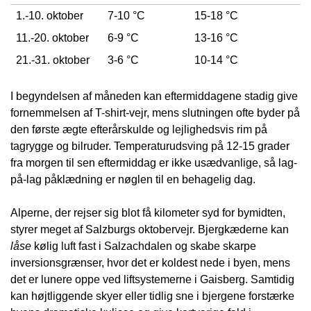
1.-10. oktober
7-10 °C
15-18 °C
11.-20. oktober
6-9 °C
13-16 °C
21.-31. oktober
3-6 °C
10-14 °C
I begyndelsen af måneden kan eftermiddagene stadig give
fornemmelsen af T-shirt-vejr, mens slutningen ofte byder på
den første ægte efterårskulde og lejlighedsvis rim på
tagrygge og bilruder. Temperaturudsving på 12-15 grader
fra morgen til sen eftermiddag er ikke usædvanlige, så lag-
på-lag påklædning er nøglen til en behagelig dag.
Alperne, der rejser sig blot få kilometer syd for bymidten,
styrer meget af Salzburgs oktobervejr. Bjergkæderne kan
låse
kølig luft fast i Salzachdalen og skabe skarpe
inversionsgrænser, hvor det er koldest nede i byen, mens
det er lunere oppe ved liftsystemerne i Gaisberg. Samtidig
kan højtliggende skyer eller tidlig sne i bjergene forstærke