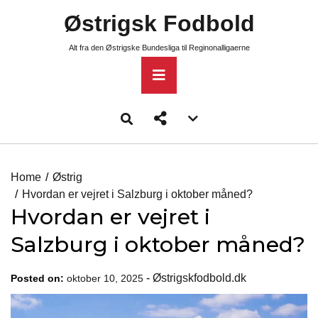
Skip
Østrigsk Fodbold
to
content
Alt fra den Østrigske Bundesliga til Reginonalligaerne
Primary
Menu
Account
menu
toggle
Home
Østrig
Hvordan er vejret i Salzburg i oktober måned?
Hvordan er vejret i
Salzburg i oktober måned?
-
Østrigskfodbold.dk
Posted on:
oktober 10, 2025