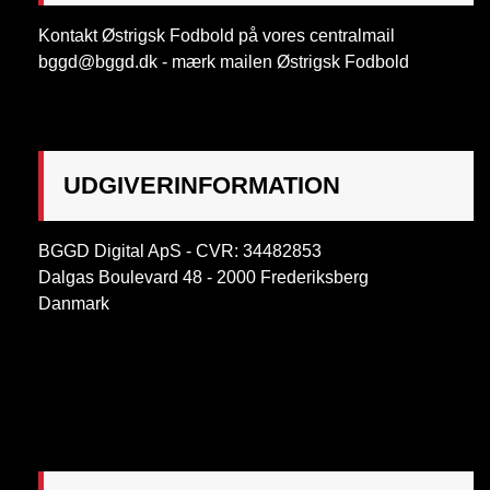
Kontakt Østrigsk Fodbold på vores centralmail
bggd@bggd.dk
- mærk mailen Østrigsk Fodbold
UDGIVERINFORMATION
BGGD Digital ApS - CVR: 34482853
Dalgas Boulevard 48 - 2000 Frederiksberg
Danmark
OBS:
Henvendelse på adressen ikke muligt. Post
mærkes "Att: Østrigsk Fodbold"