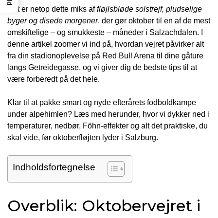
Det er netop dette miks af
fløjlsbløde solstrejf, pludselige
byger og disede morgener
, der gør oktober til en af de mest
omskiftelige – og smukkeste – måneder i Salzachdalen. I
denne artikel zoomer vi ind på, hvordan vejret påvirker alt
fra din stadionoplevelse på Red Bull Arena til dine gåture
langs Getreidegasse, og vi giver dig de bedste tips til at
være forberedt på det hele.
Klar til at pakke smart og nyde efterårets fodboldkampe
under alpehimlen? Læs med herunder, hvor vi dykker ned i
temperaturer, nedbør, Föhn-effekter og alt det praktiske, du
skal vide, før oktoberfløjten lyder i Salzburg.
Indholdsfortegnelse
Overblik: Oktobervejret i