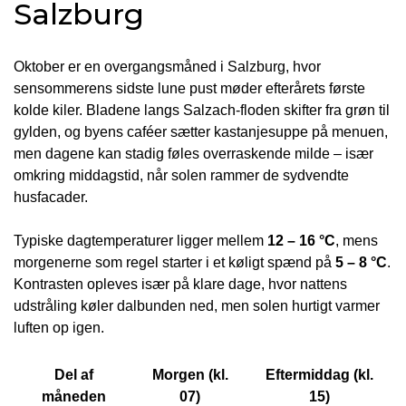
Salzburg
Oktober er en overgangsmåned i Salzburg, hvor
sensommerens sidste lune pust møder efterårets første
kolde kiler. Bladene langs Salzach-floden skifter fra grøn til
gylden, og byens caféer sætter kastanjesuppe på menuen,
men dagene kan stadig føles overraskende milde – især
omkring middagstid, når solen rammer de sydvendte
husfacader.
Typiske dagtemperaturer ligger mellem
12 – 16 °C
, mens
morgenerne som regel starter i et køligt spænd på
5 – 8 °C
.
Kontrasten opleves især på klare dage, hvor nattens
udstråling køler dalbunden ned, men solen hurtigt varmer
luften op igen.
Del af
Morgen (kl.
Eftermiddag (kl.
måneden
07)
15)