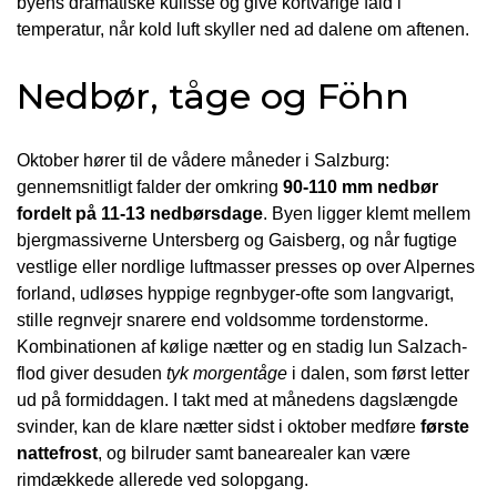
byens dramatiske kulisse og give kortvarige fald i
temperatur, når kold luft skyller ned ad dalene om aftenen.
Nedbør, tåge og Föhn
Oktober hører til de vådere måneder i Salzburg:
gennemsnitligt falder der omkring
90-110 mm nedbør
fordelt på 11-13 nedbørsdage
. Byen ligger klemt mellem
bjergmassiverne Untersberg og Gaisberg, og når fugtige
vestlige eller nordlige luftmasser presses op over Alpernes
forland, udløses hyppige regnbyger-ofte som langvarigt,
stille regnvejr snarere end voldsomme tordenstorme.
Kombinationen af kølige nætter og en stadig lun Salzach-
flod giver desuden
tyk morgentåge
i dalen, som først letter
ud på formiddagen. I takt med at månedens dagslængde
svinder, kan de klare nætter sidst i oktober medføre
første
nattefrost
, og bilruder samt banearealer kan være
rimdækkede allerede ved solopgang.