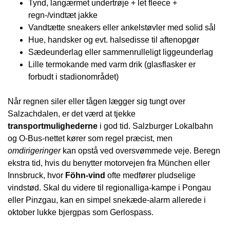
Tynd, langærmet undertrøje + let fleece +
regn-/vindtæt jakke
Vandtætte sneakers eller ankelstøvler med solid sål
Hue, handsker og evt. halsedisse til aftenopgør
Sædeunderlag eller sammenrulleligt liggeunderlag
Lille termokande med varm drik (glasflasker er
forbudt i stadionområdet)
Når regnen siler eller tågen lægger sig tungt over
Salzachdalen, er det værd at tjekke
transportmulighederne
i god tid. Salzburger Lokalbahn
og O-Bus-nettet kører som regel præcist, men
omdirigeringer
kan opstå ved oversvømmede veje. Beregn
ekstra tid, hvis du benytter motorvejen fra München eller
Innsbruck, hvor
Föhn-vind
ofte medfører pludselige
vindstød. Skal du videre til regionalliga-kampe i Pongau
eller Pinzgau, kan en simpel snekæde-alarm allerede i
oktober lukke bjergpas som Gerlospass.