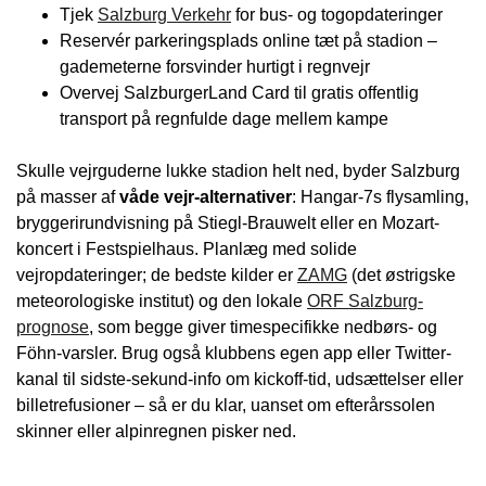
Tjek
Salzburg Verkehr
for bus- og togopdateringer
Reservér parkeringsplads online tæt på stadion –
gademeterne forsvinder hurtigt i regnvejr
Overvej SalzburgerLand Card til gratis offentlig
transport på regnfulde dage mellem kampe
Skulle vejrguderne lukke stadion helt ned, byder Salzburg
på masser af
våde vejr-alternativer
: Hangar-7s flysamling,
bryggerirundvisning på Stiegl-Brauwelt eller en Mozart-
koncert i Festspielhaus. Planlæg med solide
vejropdateringer; de bedste kilder er
ZAMG
(det østrigske
meteorologiske institut) og den lokale
ORF Salzburg-
prognose
, som begge giver timespecifikke nedbørs- og
Föhn-varsler. Brug også klubbens egen app eller Twitter-
kanal til sidste-sekund-info om kickoff-tid, udsættelser eller
billetrefusioner – så er du klar, uanset om efterårssolen
skinner eller alpinregnen pisker ned.