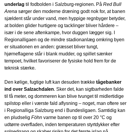
underlag
til fodbolden i Salzburg-regionen. På
Red Bull
Arena
sørger den moderne dræning godt nok for, at banen
sjældent står under vand, men hyppige regnbyger betyder,
at bolden glider hurtigere og tacklinger bliver hårdere –
især i de sene aftenkampe, hvor duggen lægger sig. I
Regionalligaen og de mindre stadionanlæg omkring byen
er situationen en anden: græsset bliver tungt,
hjørneflagene står i blank mudder, og spillet sænker
tempoet, hvilket favoriserer de fysiske hold frem for de
teknisk stærke.
Den kølige, fugtige luft kan desuden trække
tågebanker
ind over Salzachdalen
. Sker det, kan sigtbarheden falde
til få meter, og dommeren kan blive tvunget til midlertidige
spilstop eller i værste fald aflysning – noget, man oftere ser
i Regionalliga Salzburg end i Bundesligaen. Samtidig kan
en pludselig
Föhn
varme banen op til over 20 °C og
udtørre overfladen, inden temperaturen styrtdykker efter
solnedgang og skaber risiko for det første islag på