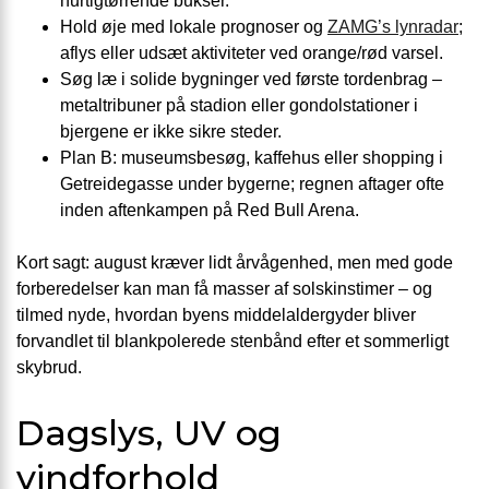
hurtigtørrende bukser.
Hold øje med lokale prognoser og
ZAMG’s lynradar
;
aflys eller udsæt aktiviteter ved orange/rød varsel.
Søg læ i solide bygninger ved første tordenbrag –
metaltribuner på stadion eller gondolstationer i
bjergene er ikke sikre steder.
Plan B: museumsbesøg, kaffehus eller shopping i
Getreidegasse under bygerne; regnen aftager ofte
inden aftenkampen på Red Bull Arena.
Kort sagt: august kræver lidt årvågenhed, men med gode
forberedelser kan man få masser af solskinstimer – og
tilmed nyde, hvordan byens middelaldergyder bliver
forvandlet til blankpolerede stenbånd efter et sommerligt
skybrud.
Dagslys, UV og
vindforhold