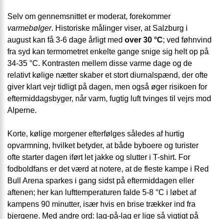
Selv om gennemsnittet er moderat, forekommer
varmebølger
. Historiske målinger viser, at Salzburg i
august kan få 3-6 dage årligt med
over 30 °C
; ved føhnvind
fra syd kan termometret enkelte gange snige sig helt op på
34-35 °C. Kontrasten mellem disse varme dage og de
relativt kølige nætter skaber et stort diurnal­spænd, der ofte
giver klart vejr tidligt på dagen, men også øger risikoen for
eftermiddagsbyger, når varm, fugtig luft tvinges til vejrs mod
Alperne.
Korte, kølige morgener efterfølges således af hurtig
opvarmning, hvilket betyder, at både byboere og turister
ofte starter dagen iført let jakke og slutter i T-shirt. For
fodboldfans er det værd at notere, at de fleste kampe i Red
Bull Arena sparkes i gang sidst på eftermiddagen eller
aftenen; her kan lufttemperaturen falde 5-8 °C i løbet af
kampens 90 minutter, især hvis en brise trækker ind fra
bjergene. Med andre ord: lag-på-lag er lige så vigtigt på