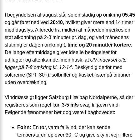
I begyndelsen af august står solen stadig op omkring
05:45
og går først ned ved
20:40
, hvilket giver mere end 14 timer
med dagslys. Allerede fra midten af måneden mærkes en
støt afkortning på 2-3 minutter pr. dag, og ved månedens
slutning er dagen omkring
1 time og 20 minutter kortere
.
De lange eftermiddage giver ideelle betingelser for
udflugter og aftenkampe, men husk, at
UV-indekset ofte
ligger på 7-8 omkring kl. 12-14
. Beskyt dig derfor med
solcreme (SPF 30+), solbriller og kasket, især på tribuner
uden overdækning.
Vindmæssigt ligger Salzburg i læ bag Nordalperne, så der
registreres som regel kun
3-5 m/s
svag til jævn vind.
Følgende fænomener bør dog være i baghovedet:
Føhn:
En tør, varm fallvind, der kan sende
temperaturen op over 30 °C og give skyfrit vejr i flere