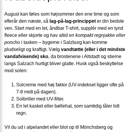
August kan føles som højsommer den ene time og som
efterår den næste, så
lag-på-lag-princippet
er din bedste
ven. Start med en let, åndbar T-shirt, supplér med en tynd
fleece eller skjorte og hav altid en
kompakt regnjakke eller
poncho
i tasken – bygerne i Salzburg kan komme
pludseligt og kraftigt. Vælg
vandtætte (eller i det mindste
vandafvisende) sko
, da brostenene i Altstadt og stierne
langs Salzach hurtigt bliver glatte. Husk også beskyttelse
mod solen:
Solcreme med høj faktor (UV-indekset ligger ofte på
7-8 midt på dagen).
Solbriller med UV-filter.
En let kasket eller bøllehat, som samtidig tåler lidt
regn.
Vil du ud i alpelandet eller blot op til Mönchsberg og