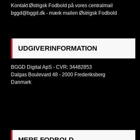
Kontakt Østrigsk Fodbold på vores centralmail
bggd@bggd.dk
- mærk mailen Østrigsk Fodbold
UDGIVERINFORMATION
BGGD Digital ApS - CVR: 34482853
Dalgas Boulevard 48 - 2000 Frederiksberg
Danmark
OBS:
Henvendelse på adressen ikke muligt. Post
mærkes "Att: Østrigsk Fodbold"
MERE FODBOLD