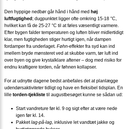
Den hyppige nedbør går hånd i hånd med
høj
luftfugtighed
; dugpunktet ligger ofte omkring 15-18 °C,
hvilket kan få de 25-27 °C til at føles væsentligt varmere.
Efter bygen falder temperaturen og luften bliver midlertidigt
klar, men fugtigheden stiger hurtigt igen, når dampen
fordamper fra underlaget.
Føhn
-effekter fra syd kan ind
imellem bryde mønsteret ved at skubbe varm, tør luft ind
over byen og give krystalklare aftener – dog med risiko for
endnu kraftigere torden, når føhnen kollapser.
For at udnytte dagene bedst anbefales det at planlægge
udendørsaktiviteter tidligt og have en fleksibel tidsplan. En
lille
torden-tjekliste
til augustbesøget kunne se sådan ud:
Start vandreture før kl. 9 og sigt efter at være nede
igen før kl. 14.
Pakket
lag-på-lag
, inklusive let vandtæt jakke og