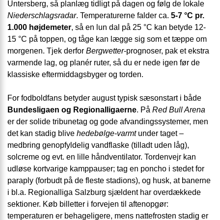
Untersberg, så planlæg tidligt på dagen og følg de lokale
Niederschlagsradar
. Temperaturerne falder ca.
5-7 °C pr.
1.000 højdemeter
, så en lun dal på 25 °C kan betyde 12-
15 °C på toppen, og tåge kan lægge sig som et tæppe om
morgenen. Tjek derfor
Bergwetter
-prognoser, pak et ekstra
varmende lag, og planér ruter, så du er nede igen før de
klassiske eftermiddagsbyger og torden.
For fodboldfans betyder august typisk sæsonstart i både
Bundesligaen og Regionalligaerne
. På
Red Bull Arena
er der solide tribunetag og gode afvandingssystemer, men
det kan stadig blive
hedebølge-varmt
under taget –
medbring genopfyldelig vandflaske (tilladt uden låg),
solcreme og evt. en lille håndventilator. Tordenvejr kan
udløse kortvarige kamppauser; tag en poncho i stedet for
paraply (forbudt på de fleste stadions), og husk, at banerne
i bl.a. Regionalliga Salzburg sjældent har overdækkede
sektioner. Køb billetter i forvejen til aftenopgør:
temperaturen er behageligere, mens nattefrosten stadig er