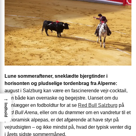
Lune sommeraftener, sne­klædte bjergtinder i
horisonten og pludselige tordenbrag fra Alperne:
august i Salzburg kan være en fascinerende vejr-cocktail,
som både kan overraske og begejstre. Uanset om du
→
Indhold
planlægger en fodboldtur for at se
Red Bull Salzburg
på
Red Bull Arena
, eller om du drømmer om en vandretur til et
panoramisk alpepas, er det afgørende at have styr på
vejrudsigten – og ikke mindst på, hvad der typisk venter dig
i årets sidste sommermåned.