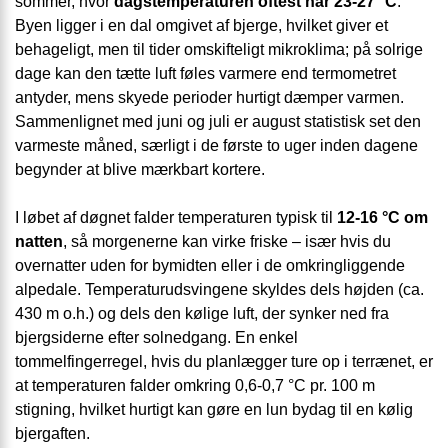
sommer, hvor
dagstemperaturen oftest når 23-27 °C
.
Byen ligger i en dal omgivet af bjerge, hvilket giver et
behageligt, men til tider omskifteligt mikroklima; på solrige
dage kan den tætte luft føles varmere end termometret
antyder, mens skyede perioder hurtigt dæmper varmen.
Sammenlignet med juni og juli er august statistisk set den
varmeste måned, særligt i de første to uger inden dagene
begynder at blive mærkbart kortere.
I løbet af døgnet falder temperaturen typisk til
12-16 °C om
natten
, så morgenerne kan virke friske – især hvis du
overnatter uden for bymidten eller i de omkringliggende
alpedale. Temperaturudsvingene skyldes dels højden (ca.
430 m o.h.) og dels den kølige luft, der synker ned fra
bjergsiderne efter solnedgang. En enkel
tommelfingerregel, hvis du planlægger ture op i terrænet, er
at temperaturen falder omkring 0,6-0,7 °C pr. 100 m
stigning, hvilket hurtigt kan gøre en lun bydag til en kølig
bjergaften.