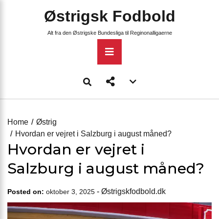
Skip
Østrigsk Fodbold
to
content
Alt fra den Østrigske Bundesliga til Reginonalligaerne
Primary
Menu
Account
menu
toggle
Home
Østrig
Hvordan er vejret i Salzburg i august måned?
Hvordan er vejret i
Salzburg i august måned?
-
Østrigskfodbold.dk
Posted on:
oktober 3, 2025