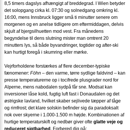
8,5 timers dagslys afhængigt af breddegrad. I Wien betyder
det solopgang cirka kl. 07:30 og solnedgang omkring kl.
16:00, mens Innsbruck ligger små ti minutter senere om
morgenen og en anelse tidligere om eftermiddagen, delvis
skjult af bjergsilhuetten mod vest. Fra månedens
begyndelse til dens slutning mister man omtrent 20
minutters lys, så både byvandringer, togtider og after-ski
kan hurtigt foregå i skumring eller mørke.
Vejrforholdene forstærkes af flere december-typiske
fænomener:
Föhn
– den varme, tørre sydlige faldvind – kan
presse temperaturerne op i tocifrede plusgrader nord for
Alperne, mens nabodalen sydpå får sne. Modsat kan
inversioner låse kold, fugtig luft fast i Donaudalen og det
østrigske lavland, hvilket skaber sejlivede tæpper af tåge
og rimfrost; det klare solskin befinder sig da paradoksalt
nok over skyerne i 1.000-1.500 m højde. Kombinationen af
hurtige temperatur­skift og nedbør giver ofte
glatte veje og
reduceret sigtbarhed
. Forbered dig på: