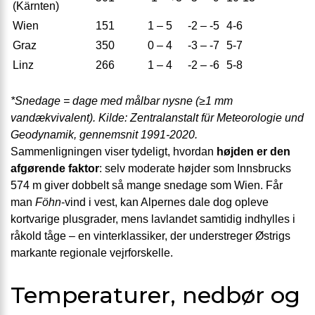
(Kärnten)
Wien
151
1 – 5
-2 – -5
4-6
Graz
350
0 – 4
-3 – -7
5-7
Linz
266
1 – 4
-2 – -6
5-8
*Snedage = dage med målbar nysne (≥1 mm
vandækvivalent). Kilde: Zentralanstalt für Meteorologie und
Geodynamik, gennemsnit 1991-2020.
Sammenligningen viser tydeligt, hvordan
højden er den
afgørende faktor
: selv moderate højder som Innsbrucks
574 m giver dobbelt så mange snedage som Wien. Får
man
Föhn
-vind i vest, kan Alpernes dale dog opleve
kortvarige plusgrader, mens lavlandet samtidig indhylles i
råkold tåge – en vinterklassiker, der understreger Østrigs
markante regionale vejrforskelle.
Temperaturer, nedbør og