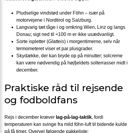
Pludselige vindstød under Föhn – især på
motorvejene i Nordtirol og Salzburg.
Langvarig tæt tåge i og omkring Wien, Linz og langs
Donau; sigt ned til <100 m er ikke usædvanligt.
Sorte ispletter (
Glatteis
) i morgentimerne, selv når
termometeret viser et par plusgrader.
Skydække, der kan bryde op på minutter; solcreme
kan være nødvendig på højfjeldets solterrasser midt i
december.
Praktiske råd til rejsende
og fodboldfans
Rejs i december kræver
lag-på-lag-taktik
, fordi
temperaturen kan svinge fra mild föhn-luft til bidende kulde
på få timer. Overvej følgende pakkeliste: