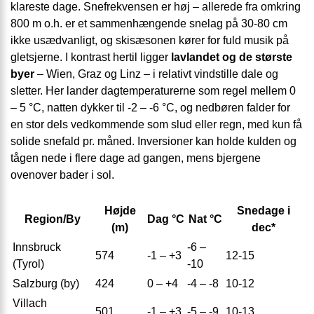
klareste dage. Snefrekvensen er høj – allerede fra omkring
800 m o.h. er et sammenhængende snelag på 30-80 cm
ikke usædvanligt, og skisæsonen kører for fuld musik på
gletsjerne. I kontrast hertil ligger
lavlandet og de største
byer
– Wien, Graz og Linz – i relativt vindstille dale og
sletter. Her lander dagtemperaturerne som regel mellem 0
– 5 °C, natten dykker til -2 – -6 °C, og nedbøren falder for
en stor dels vedkommende som slud eller regn, med kun få
solide snefald pr. måned. Inversioner kan holde kulden og
tågen nede i flere dage ad gangen, mens bjergene
ovenover bader i sol.
Højde
Snedage i
Region/By
Dag °C
Nat °C
(m)
dec*
Innsbruck
-6 –
574
-1 – +3
12-15
(Tyrol)
-10
Salzburg (by)
424
0 – +4
-4 – -8
10-12
Villach
501
-1 – +3
-5 – -9
10-13