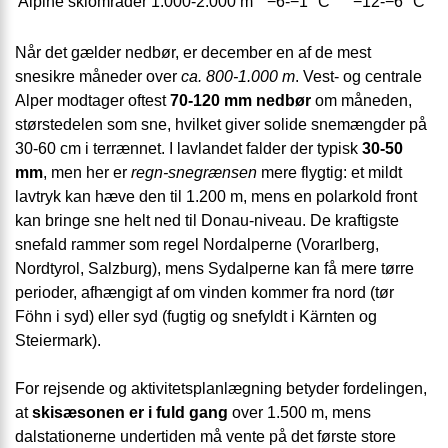
Alpine skiområder 1.000-2.000 m
−6-−1 °C
−12-−6 °C
Når det gælder nedbør, er december en af de mest
snesikre måneder over
ca. 800-1.000 m
. Vest- og centrale
Alper modtager oftest
70-120 mm nedbør
om måneden,
størstedelen som sne, hvilket giver solide snemængder på
30-60 cm i terrænnet. I lavlandet falder der typisk
30-50
mm
, men her er
regn-snegrænsen
mere flygtig: et mildt
lavtryk kan hæve den til 1.200 m, mens en polarkold front
kan bringe sne helt ned til Donau-niveau. De kraftigste
snefald rammer som regel Nordalperne (Vorarlberg,
Nordtyrol, Salzburg), mens Sydalperne kan få mere tørre
perioder, afhængigt af om vinden kommer fra nord (tør
Föhn i syd) eller syd (fugtig og snefyldt i Kärnten og
Steiermark).
For rejsende og aktivitetsplanlægning betyder fordelingen,
at
skisæsonen er i fuld gang
over 1.500 m, mens
dalstationerne undertiden må vente på det første store