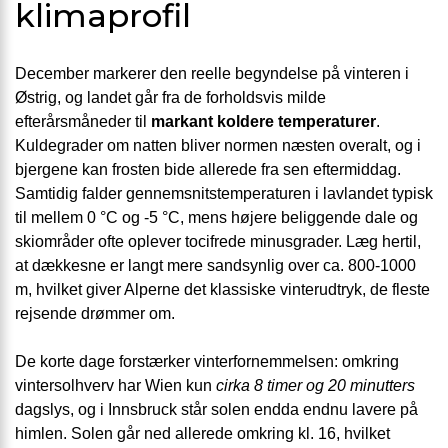
klimaprofil
December markerer den reelle begyndelse på vinteren i
Østrig, og landet går fra de forholdsvis milde
efterårsmåneder til
markant koldere temperaturer
.
Kuldegrader om natten bliver normen næsten overalt, og i
bjergene kan frosten bide allerede fra sen eftermiddag.
Samtidig falder gennemsnitstemperaturen i lavlandet typisk
til mellem 0 °C og -5 °C, mens højere beliggende dale og
skiområder ofte oplever tocifrede minusgrader. Læg hertil,
at dækkesne er langt mere sandsynlig over ca. 800-1000
m, hvilket giver Alperne det klassiske vinterudtryk, de fleste
rejsende drømmer om.
De korte dage forstærker vinterfornemmelsen: omkring
vintersolhverv har Wien kun
cirka 8 timer og 20 minutters
dagslys, og i Innsbruck står solen endda endnu lavere på
himlen. Solen går ned allerede omkring kl. 16, hvilket