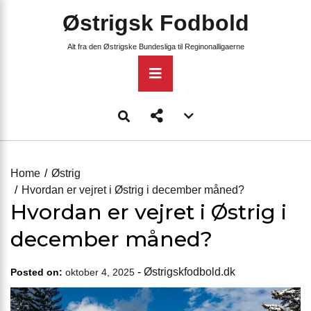
Skip
Østrigsk Fodbold
to
content
Alt fra den Østrigske Bundesliga til Reginonalligaerne
Primary
Menu
Account
menu
toggle
Home
Østrig
Hvordan er vejret i Østrig i december måned?
Hvordan er vejret i Østrig i
december måned?
-
Østrigskfodbold.dk
Posted on:
oktober 4, 2025