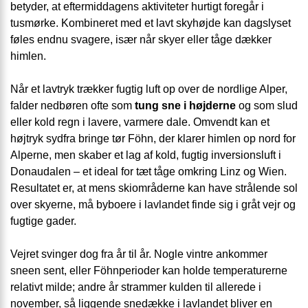
betyder, at eftermiddagens aktiviteter hurtigt foregår i
tusmørke. Kombineret med et lavt skyhøjde kan dagslyset
føles endnu svagere, især når skyer eller tåge dækker
himlen.
Når et lavtryk trækker fugtig luft op over de nordlige Alper,
falder nedbøren ofte som
tung sne i højderne
og som slud
eller kold regn i lavere, varmere dale. Omvendt kan et
højtryk sydfra bringe tør Föhn, der klarer himlen op nord for
Alperne, men skaber et lag af kold, fugtig inversionsluft i
Donaudalen – et ideal for tæt tåge omkring Linz og Wien.
Resultatet er, at mens skiområderne kan have strålende sol
over skyerne, må byboere i lavlandet finde sig i gråt vejr og
fugtige gader.
Vejret svinger dog fra år til år. Nogle vintre ankommer
sneen sent, eller Föhnperioder kan holde temperaturerne
relativt milde; andre år strammer kulden til allerede i
november, så liggende snedække i lavlandet bliver en