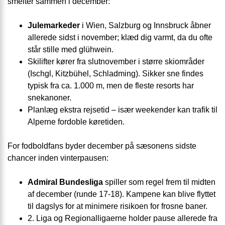
smelter sammen i december:
Julemarkeder
i Wien, Salzburg og Innsbruck åbner
allerede sidst i november; klæd dig varmt, da du ofte
står stille med glühwein.
Skilifter kører fra slutnovember i større skiområder
(Ischgl, Kitzbühel, Schladming). Sikker sne findes
typisk fra ca. 1.000 m, men de fleste resorts har
snekanoner.
Planlæg ekstra rejsetid – især weekender kan trafik til
Alperne fordoble køretiden.
For fodboldfans byder december på sæsonens sidste
chancer inden vinterpausen:
Admiral Bundesliga
spiller som regel frem til midten
af december (runde 17-18). Kampene kan blive flyttet
til dagslys for at minimere risikoen for frosne baner.
2. Liga og Regionalligaerne holder pause allerede fra