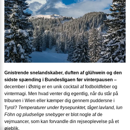
Gnistrende snelandskaber, duften af glühwein og den
sidste spænding i Bundesligaen før vinterpausen –
december i Østrig er en unik cocktail af fodboldfeber og
vintermagi. Men hvad venter dig egentlig, når du står på
tribunen i Wien eller kæmper dig gennem puddersne i
Tyrol?
Temperaturer under frysepunktet, tåget lavland, lun
Föhn og pludselige snebyger
er blot nogle af de
vejrnuancer, som kan forvandle din rejseoplevelse på et
øjeblik.