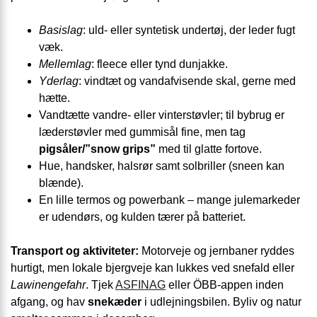
Basislag
: uld- eller syntetisk undertøj, der leder fugt
væk.
Mellemlag
: fleece eller tynd dunjakke.
Yderlag
: vindtæt og vandafvisende skal, gerne med
hætte.
Vandtætte vandre- eller vinterstøvler; til bybrug er
læderstøvler med gummisål fine, men tag
pigsåler/”snow grips”
med til glatte fortove.
Hue, handsker, halsrør samt solbriller (sneen kan
blænde).
En lille termos og powerbank – mange julemarkeder
er udendørs, og kulden tærer på batteriet.
Transport og aktiviteter:
Motorveje og jernbaner ryddes
hurtigt, men lokale bjergveje kan lukkes ved snefald eller
Lawinengefahr
. Tjek
ASFINAG
eller ÖBB-appen inden
afgang, og hav
snekæder
i udlejningsbilen. Byliv og natur