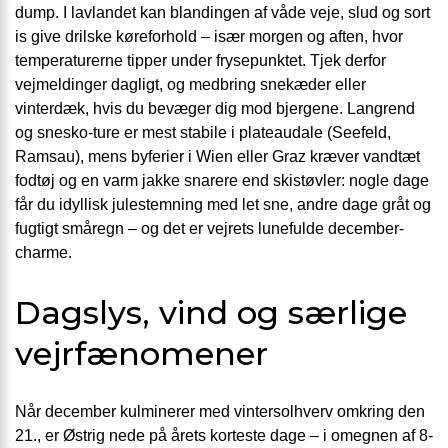
dump. I lavlandet kan blandingen af våde veje, slud og sort
is give drilske køreforhold – især morgen og aften, hvor
temperaturerne tipper under frysepunktet. Tjek derfor
vejmeldinger dagligt, og medbring snekæder eller
vinterdæk, hvis du bevæger dig mod bjergene. Langrend
og snesko-ture er mest stabile i plateaudale (Seefeld,
Ramsau), mens byferier i Wien eller Graz kræver vandtæt
fodtøj og en varm jakke snarere end skistøvler: nogle dage
får du idyllisk julestemning med let sne, andre dage gråt og
fugtigt småregn – og det er vejrets lunefulde december-
charme.
Dagslys, vind og særlige
vejrfænomener
Når december kulminerer med vintersolhverv omkring den
21., er Østrig nede på årets korteste dage – i omegnen af 8-