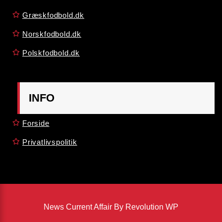
Græskfodbold.dk
Norskfodbold.dk
Polskfodbold.dk
INFO
Forside
Privatlivspolitik
News Current Affair By Revolution WP