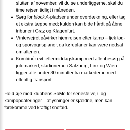
slutten af november; vil du se underliggerne, skal du
time rejsen tidligt i måneden.
Sørg for
block A
-pladser under overdækning, eller tag
et ekstra tæppe med; kulden kan bide hårdt på åbne
tribuner i Graz og Klagenfurt.
Vintervejret påvirker hjemrejsen efter kamp – tjek tog-
og sporvognsplaner, da køreplaner kan være nedsat
om aftenen.
Kombinér evt. eftermiddagskamp med aftenbesøg på
julemarked; stadionerne i Salzburg, Linz og Wien
ligger alle under 30 minutter fra markederne med
offentlig transport.
Hold øje med klubbens SoMe for seneste vejr- og
kampopdateringer – aflysninger er sjældne, men kan
forekomme ved kraftigt snefald.