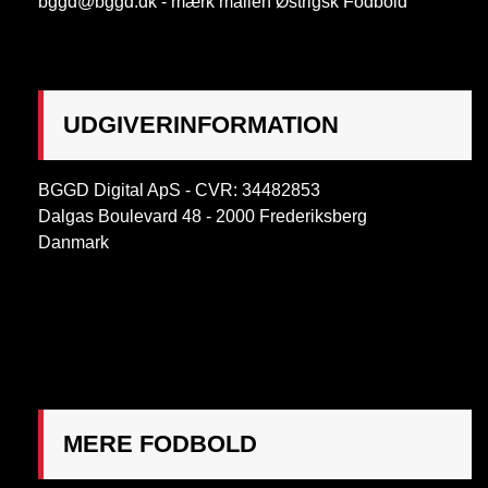
bggd@bggd.dk
- mærk mailen Østrigsk Fodbold
UDGIVERINFORMATION
BGGD Digital ApS - CVR: 34482853
Dalgas Boulevard 48 - 2000 Frederiksberg
Danmark
OBS:
Henvendelse på adressen ikke muligt. Post
mærkes "Att: Østrigsk Fodbold"
MERE FODBOLD