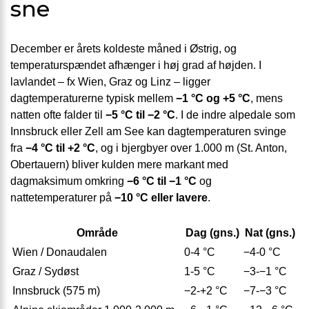
sne
December er årets koldeste måned i Østrig, og
temperaturspændet afhænger i høj grad af højden. I
lavlandet – fx Wien, Graz og Linz – ligger
dagtemperaturerne typisk mellem
−1 °C og +5 °C
, mens
natten ofte falder til
−5 °C til −2 °C
. I de indre alpedale som
Innsbruck eller Zell am See kan dagtemperaturen svinge
fra
−4 °C til +2 °C
, og i bjergbyer over 1.000 m (St. Anton,
Obertauern) bliver kulden mere markant med
dagmaksimum omkring
−6 °C til −1 °C
og
nattetemperaturer på
−10 °C eller lavere
.
Område
Dag (gns.)
Nat (gns.)
Wien / Donaudalen
0-4 °C
−4-0 °C
Graz / Sydøst
1-5 °C
−3-−1 °C
Innsbruck (575 m)
−2-+2 °C
−7-−3 °C