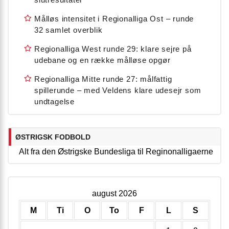
Målløs intensitet i Regionalliga Ost – runde
32 samlet overblik
Regionalliga West runde 29: klare sejre på
udebane og en række målløse opgør
Regionalliga Mitte runde 27: målfattig
spillerunde – med Veldens klare udesejr som
undtagelse
ØSTRIGSK FODBOLD
Alt fra den Østrigske Bundesliga til Reginonalligaerne
august 2026
M
Ti
O
To
F
L
S