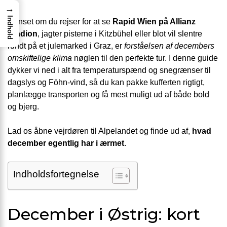
→
Indhold
Uanset om du rejser for at se
Rapid Wien på Allianz
Stadion
, jagter pisterne i Kitzbühel eller blot vil slentre
rundt på et julemarked i Graz, er
forståelsen af decembers
omskiftelige klima
nøglen til den perfekte tur. I denne guide
dykker vi ned i alt fra temperaturspænd og snegrænser til
dagslys og Föhn-vind, så du kan pakke kufferten rigtigt,
planlægge transporten og få mest muligt ud af både bold
og bjerg.
Lad os åbne vejrdøren til Alpelandet og finde ud af,
hvad
december egentlig har i ærmet
.
Indholdsfortegnelse
December i Østrig: kort