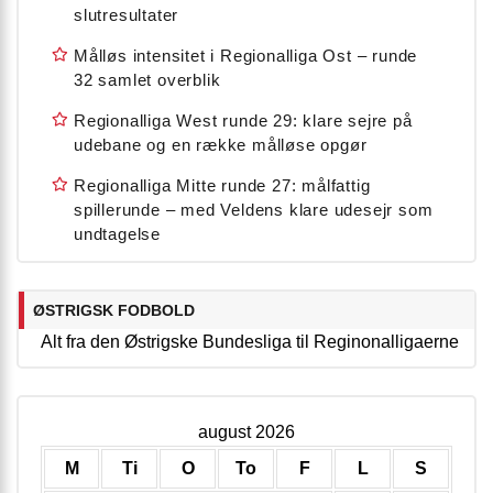
slutresultater
Målløs intensitet i Regionalliga Ost – runde
32 samlet overblik
Regionalliga West runde 29: klare sejre på
udebane og en række målløse opgør
Regionalliga Mitte runde 27: målfattig
spillerunde – med Veldens klare udesejr som
undtagelse
ØSTRIGSK FODBOLD
Alt fra den Østrigske Bundesliga til Reginonalligaerne
august 2026
M
Ti
O
To
F
L
S