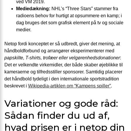
ved VM 2019.
Mediedækning:
NHL’s “Three Stars” stammer fra
radioens behov for hurtigt at opsummere en kamp; i
dag bruges det som grafisk element på tv og sociale
medier.
Netop fordi konceptet er så udbredt, giver det mening, at
håndbold­forbund og arrangører eksperimenterer med
papskilte, T-shirts, trofæer eller velgørenheds­donationer
:
Det er velkendte virkemidler, der både skaber øjeblikke til
kameraerne og tilfredsstiller sponsorer. Samtidig placerer
det håndbold tydeligt i den internationale sports­tradition
beskrevet i
Wikipedia-artiklen om “Kampens spiller”
.
Variationer og gode råd:
Sådan finder du ud af,
hvad prisen er i netop din