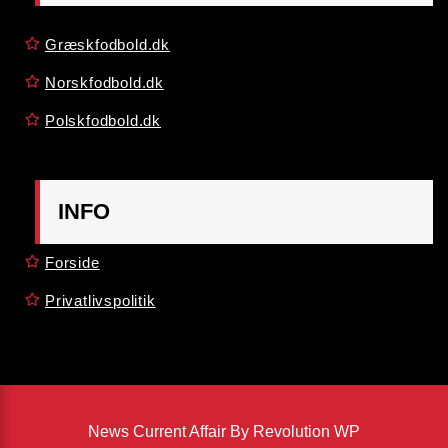
Græskfodbold.dk
Norskfodbold.dk
Polskfodbold.dk
INFO
Forside
Privatlivspolitik
News Current Affair By Revolution WP