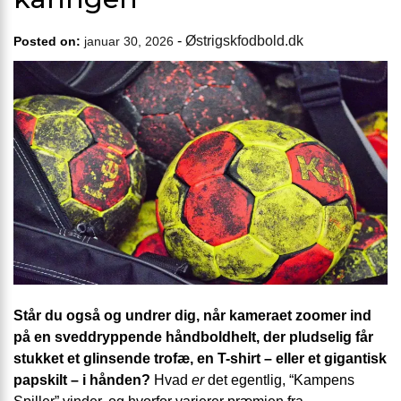
-
Østrigskfodbold.dk
Posted on:
januar 30, 2026
Står du også og undrer dig, når kameraet zoomer ind
på en sveddryppende håndboldhelt, der pludselig får
stukket et glinsende trofæ, en T-shirt – eller et gigantisk
papskilt – i hånden?
Hvad
er
det egentlig, “Kampens