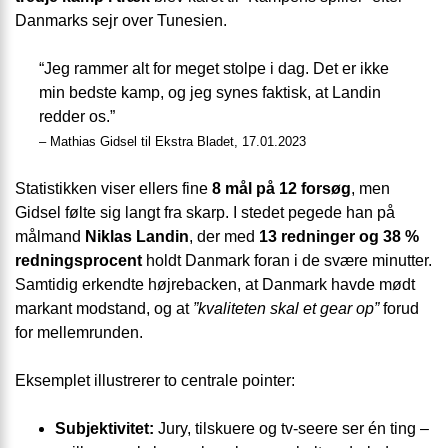
Danmarks sejr over Tunesien.
“Jeg rammer alt for meget stolpe i dag. Det er ikke
min bedste kamp, og jeg synes faktisk, at Landin
redder os.”
– Mathias Gidsel til Ekstra Bladet, 17.01.2023
Statistikken viser ellers fine
8 mål på 12 forsøg
, men
Gidsel følte sig langt fra skarp. I stedet pegede han på
målmand
Niklas Landin
, der med
13 redninger og 38 %
redningsprocent
holdt Danmark foran i de svære minutter.
Samtidig erkendte højrebacken, at Danmark havde mødt
markant modstand, og at
”kvaliteten skal et gear op”
forud
for mellemrunden.
Eksemplet illustrerer to centrale pointer:
Subjektivitet:
Jury, tilskuere og tv-seere ser én ting –