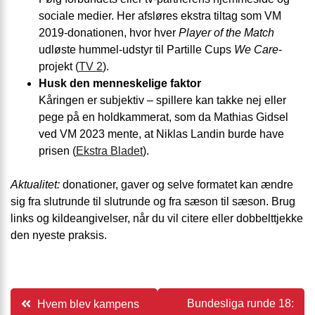
sociale medier. Her afsløres ekstra tiltag som VM
2019-donationen, hvor hver
Player of the Match
udløste hummel-udstyr til Partille Cups
We Care
-
projekt (
TV 2
).
Husk den menneskelige faktor
Kåringen er subjektiv – spillere kan takke nej eller
pege på en holdkammerat, som da Mathias Gidsel
ved VM 2023 mente, at Niklas Landin burde have
prisen (
Ekstra Bladet
).
Aktualitet:
donationer, gaver og selve formatet kan ændre
sig fra slutrunde til slutrunde og fra sæson til sæson. Brug
links og kildeangivelser, når du vil citere eller dobbelttjekke
den nyeste praksis.
Indlægsnavigation
Bundesliga runde 18:
Hvem blev kampens