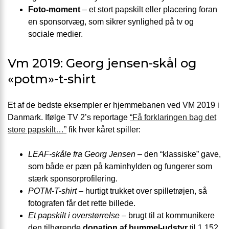
Foto-moment
– et stort papskilt eller placering foran
en sponsorvæg, som sikrer synlighed på tv og
sociale medier.
Vm 2019: Georg jensen-skål og
«potm»-t-shirt
Et af de bedste eksempler er hjemmebanen ved VM 2019 i
Danmark. Ifølge TV 2’s reportage
“Få forklaringen bag det
store papskilt…”
fik hver kåret spiller:
LEAF-skåle fra Georg Jensen
– den “klassiske” gave,
som både er pæn på kaminhylden og fungerer som
stærk sponsorprofilering.
POTM-T-shirt
– hurtigt trukket over spilletrøjen, så
fotografen får det rette billede.
Et papskilt i overstørrelse
– brugt til at kommunikere
den tilhørende
donation af hummel-udstyr
til 1.152