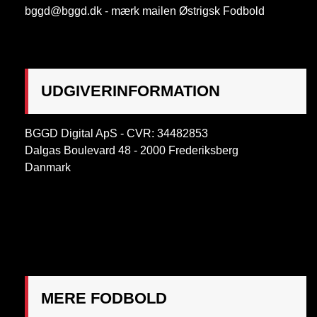
bggd@bggd.dk
- mærk mailen Østrigsk Fodbold
UDGIVERINFORMATION
BGGD Digital ApS - CVR: 34482853
Dalgas Boulevard 48 - 2000 Frederiksberg
Danmark
OBS:
Henvendelse på adressen ikke muligt. Post
mærkes "Att: Østrigsk Fodbold"
MERE FODBOLD