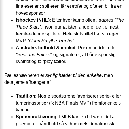
finaleserien; spilleren får et trofæ og ofte en bil fra en
hoved­sponsor.
Ishockey (NHL):
Efter hver kamp offentliggøres
“The
Three Stars”
, hvor journalister rangerer de tre mest
fremtrædende spillere. Hele slutspillet har sin egen
MVP,
“Conn Smythe Trophy”
.
Australsk fodbold & cricket:
Prisen hedder ofte
“Best and Fairest”
og signalerer, at både sportslig
kvalitet og fairplay tæller.
Fællesnævneren er
synlig hæder til den enkelte
, men
detaljerne afhænger af:
Tradition:
Nogle sportsgrene favoriserer serie- eller
turnerings­priser (fx NBA Finals MVP) fremfor enkelt­
kampe.
Sponsoraktivering:
I MLB kan en bil være del af
præmien; i håndbold så vi hummels donations­skilt