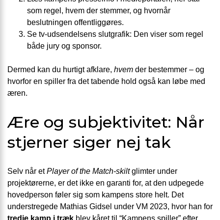
som regel, hvem der stemmer, og hvornår
beslutningen offentliggøres.
Se tv-udsendelsens slutgrafik: Den viser som regel
både jury og sponsor.
Dermed kan du hurtigt afklare,
hvem
der bestemmer – og
hvorfor en spiller fra det tabende hold også kan løbe med
æren.
Ære og subjektivitet: Når
stjerner siger nej tak
Selv når et
Player of the Match-skilt
glimter under
projektørerne, er det ikke en garanti for, at den udpegede
hovedperson føler sig som kampens store helt. Det
understregede Mathias Gidsel under VM 2023, hvor han for
tredje kamp i træk
blev kåret til “Kampens spiller” efter