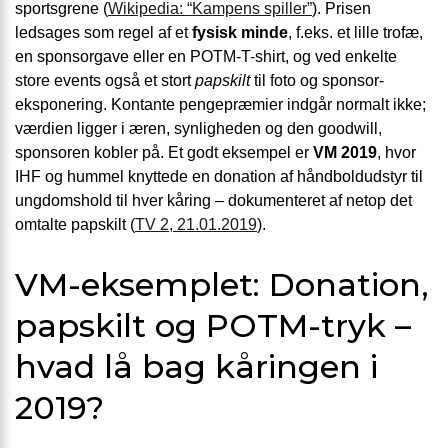
sportsgrene (
Wikipedia: “Kampens spiller”
). Prisen
ledsages som regel af et
fysisk minde
, f.eks. et lille trofæ,
en sponsor­gave eller en POTM-T-shirt, og ved enkelte
store events også et stort
papskilt
til foto og sponsor­
eksponering. Kontante penge­præmier indgår normalt ikke;
værdien ligger i æren, synligheden og den goodwill,
sponsoren kobler på. Et godt eksempel er
VM 2019
, hvor
IHF og hummel knyttede en donation af håndbold­udstyr til
ungdomshold til hver kåring – dokumenteret af netop det
omtalte papskilt (
TV 2, 21.01.2019
).
VM-eksemplet: Donation,
papskilt og POTM-tryk –
hvad lå bag kåringen i
2019?