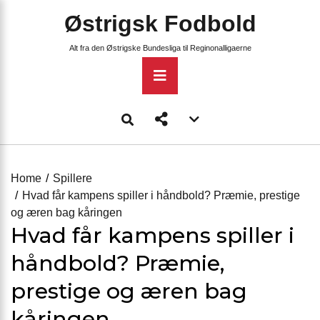
Skip
Østrigsk Fodbold
to
content
Alt fra den Østrigske Bundesliga til Reginonalligaerne
Primary
Menu
Account
menu
toggle
Home
Spillere
Hvad får kampens spiller i håndbold? Præmie, prestige
og æren bag kåringen
Hvad får kampens spiller i
håndbold? Præmie,
prestige og æren bag
kåringen