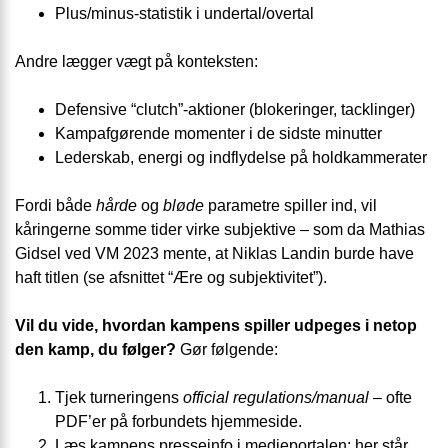
Plus/minus-statistik i undertal/overtal
Andre lægger vægt på konteksten:
Defensive “clutch”-aktioner (blokeringer, tacklinger)
Kampafgørende momenter i de sidste minutter
Lederskab, energi og indflydelse på holdkammerater
Fordi både
hårde
og
bløde
parametre spiller ind, vil
kåringerne somme tider virke subjektive – som da Mathias
Gidsel ved VM 2023 mente, at Niklas Landin burde have
haft titlen (se afsnittet “Ære og subjektivitet”).
Vil du vide, hvordan kampens spiller udpeges i netop
den kamp, du følger?
Gør følgende:
Tjek turneringens
official regulations/manual
– ofte
PDF’er på forbundets hjemmeside.
Læs kampens presseinfo i medieportalen; her står