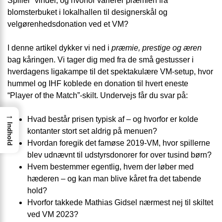
Spiller” vinder, og hvorfor varierer præmien fra
blomsterbuket i lokalhallen til designer­skål og
velgørenheds­donation ved et VM?
I denne artikel dykker vi ned i
præmie, prestige og æren
bag kåringen. Vi tager dig med fra de små gestusser i
hverdagens ligakampe til det spektakulære VM-setup, hvor
hummel og IHF koblede en donation til hvert eneste
“Player of the Match”-skilt. Undervejs får du svar på:
→
Hvad består prisen typisk af – og hvorfor er kolde
Indhold
kontanter stort set aldrig på menuen?
Hvordan foregik det famøse 2019-VM, hvor spillerne
blev udnævnt til udstyrs­donorer for over tusind børn?
Hvem bestemmer egentlig, hvem der løber med
hæderen – og kan man blive kåret fra det tabende
hold?
Hvorfor takkede Mathias Gidsel nærmest nej til skiltet
ved VM 2023?