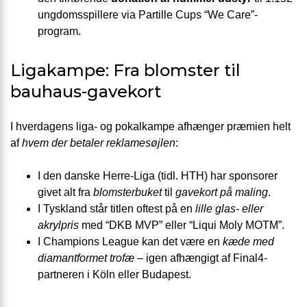
ungdomsspillere via Partille Cups “We Care”-
program.
Ligakampe: Fra blomster til
bauhaus-gavekort
I hverdagens liga- og pokalkampe afhænger præmien helt
af
hvem der betaler reklamesøjlen
:
I den danske Herre-Liga (tidl. HTH) har sponsorer
givet alt fra
blomsterbuket
til
gavekort på maling
.
I Tyskland står titlen oftest på en
lille glas- eller
akrylpris
med “DKB MVP” eller “Liqui Moly MOTM”.
I Champions League kan det være en
kæde med
diamantformet trofæ
– igen afhængigt af Final4-
partneren i Köln eller Budapest.