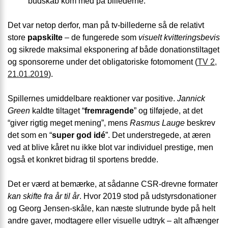
budskab kom med på billederne.
Det var netop derfor, man på tv-billederne så de relativt
store
papskilte
– de fungerede som
visuelt kvitteringsbevis
og sikrede maksimal eksponering af både donationstiltaget
og sponsorerne under det obligatoriske fotomoment (
TV 2,
21.01.2019
).
Spillernes umiddelbare reaktioner var positive.
Jannick
Green
kaldte tiltaget “
fremragende
” og tilføjede, at det
“giver rigtig meget mening”, mens
Rasmus Lauge
beskrev
det som en “
super god idé
”. Det understregede, at æren
ved at blive kåret nu ikke blot var individuel prestige, men
også et konkret bidrag til sportens bredde.
Det er værd at bemærke, at sådanne CSR-drevne formater
kan skifte fra år til år
. Hvor 2019 stod på udstyrs­donationer
og Georg Jensen-skåle, kan næste slutrunde byde på helt
andre gaver, modtagere eller visuelle udtryk – alt afhænger