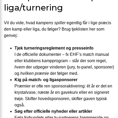
liga/turnering
Vil du vide, hvad
kampens spiller
egentlig får i lige præcis
den kamp eller liga, du følger? Brug tjeklisten her som
genvej:
Tjek turneringsreglement og presseinfo
I de officielle dokumenter – fx EHF’s match manual
eller klubbens kampprogram – står der som regel,
hvem
der udpeger vinderen (jury, tv-panel, sponsorer)
og
hvilken præmie
der følger med.
Kig på match- og ligasponsorer
Præmier er ofte ren sponsoraktivering: ét år er det en
krystalvase, næste år en gavekurv eller en signeret
trøje. Skifter hovedsponsoren, skifter gaven typisk
også.
Søg efter officielle nyheder eller artikler
Følg forbundets eller tv-partnerens hjemmeside og