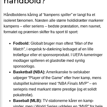
håndbold?
Håndboldens kåring af
“kampens spiller”
er langt fra et
isoleret fænomen. Næsten alle større hold­idrætter markerer
kampens – eller seriens – bedste præstation, men navnet,
formatet og præmien skifter fra sport til sport:
Fodbold:
Globalt bruger man oftest
“Man of the
Match”
, i engelsk tv-dækning ledsaget af en lille
trofæfigur eller et sponsorprodukt. I UEFA-turneringer
modtager spilleren et glas­trofæ med synlig
sponsorlogo.
Basketball (NBA):
Amerikanske tv-selskaber
udpeger “Player of the Game” efter hver kamp, mens
slutspillet kulminerer med
“NBA Finals MVP”
– en
seriepris med markant større prestige (og et solidt
pokal­trofæ).
Baseball (MLB):
TV-stationerne kårer en kamp­
vinder, men i World Series uddeles en
“MVP”
for hele