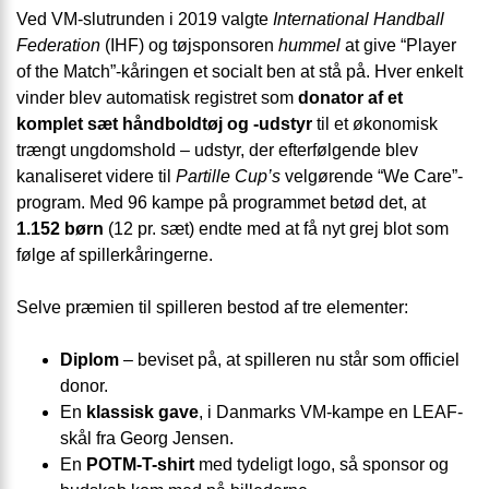
Ved VM-slutrunden i 2019 valgte
International Handball
Federation
(IHF) og tøjsponsoren
hummel
at give “Player
of the Match”-kåringen et socialt ben at stå på. Hver enkelt
vinder blev automatisk registret som
donator af et
komplet sæt håndboldtøj og -udstyr
til et økonomisk
trængt ungdomshold – udstyr, der efterfølgende blev
kanaliseret videre til
Partille Cup’s
velgørende “We Care”-
program. Med 96 kampe på programmet betød det, at
1.152 børn
(12 pr. sæt) endte med at få nyt grej blot som
følge af spillerkåringerne.
Selve præmien til spilleren bestod af tre elementer:
Diplom
– beviset på, at spilleren nu står som officiel
donor.
En
klassisk gave
, i Danmarks VM-kampe en LEAF-
skål fra Georg Jensen.
En
POTM-T-shirt
med tydeligt logo, så sponsor og