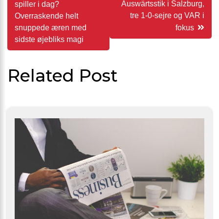
Auswärtsstik i Salzburg,
spiller i dag?
tre 1-0-sejre og VAR i
Overraskende helt
snuppede æren med
fokus
sidste øjebliks magi
Related Post