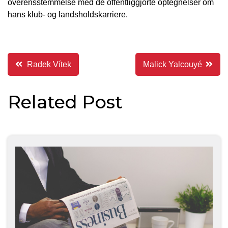
overensstemmelse med de offentliggjorte optegnelser om
hans klub- og landsholdskarriere.
Indlægsnavigation
Radek Vítek
Malick Yalcouyé
Related Post