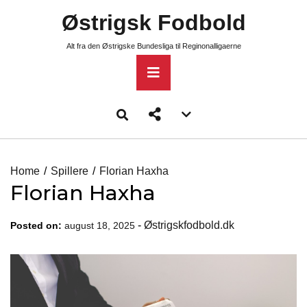
Skip
Østrigsk Fodbold
to
content
Alt fra den Østrigske Bundesliga til Reginonalligaerne
Primary
Menu
Account
menu
toggle
Home
Spillere
Florian Haxha
Florian Haxha
-
Østrigskfodbold.dk
Posted on:
august 18, 2025