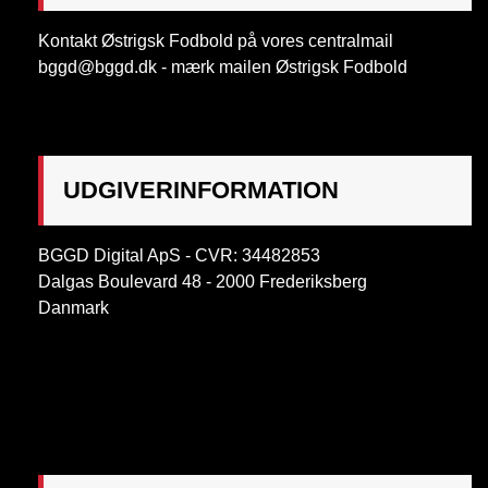
Kontakt Østrigsk Fodbold på vores centralmail
bggd@bggd.dk
- mærk mailen Østrigsk Fodbold
UDGIVERINFORMATION
BGGD Digital ApS - CVR: 34482853
Dalgas Boulevard 48 - 2000 Frederiksberg
Danmark
OBS:
Henvendelse på adressen ikke muligt. Post
mærkes "Att: Østrigsk Fodbold"