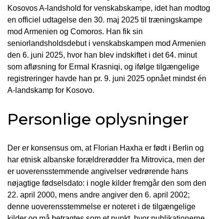
Kosovos A-landshold for venskabskampe, idet han modtog
en officiel udtagelse den 30. maj 2025 til træningskampe
mod Armenien og Comoros. Han fik sin
seniorlandsholdsdebut i venskabskampen mod Armenien
den 6. juni 2025, hvor han blev indskiftet i det 64. minut
som afløsning for Ermal Krasniqi, og ifølge tilgængelige
registreringer havde han pr. 9. juni 2025 opnået mindst én
A-landskamp for Kosovo.
Personlige oplysninger
Der er konsensus om, at Florian Haxha er født i Berlin og
har etnisk albanske forældrerødder fra Mitrovica, men der
er uoverensstemmende angivelser vedrørende hans
nøjagtige fødselsdato: i nogle kilder fremgår den som den
22. april 2000, mens andre angiver den 6. april 2002;
denne uoverensstemmelse er noteret i de tilgængelige
kilder og må betragtes som et punkt, hvor publikationerne