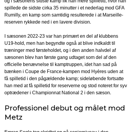
og i sæsonens sidste kamp fik han mere spilletid, hvor han
spillede de sidste cirka 35 minutter i et nederlag mod GFA
Rumilly, en kamp som samtidig resulterede i at Marseille-
reserven rykkede ned i en lavere division.
I sæsonen 2022-23 var han primært en del af klubbens
U19-hold, men han begyndte også at blive indkaldt til
træninger med førsteholdet, og i den anden halvdel af
sæsonen blev han første gang udtaget som del af den
officielle benævnelse til kamptruppen, idet han sad på
bænken i Coupe de France-kampen mod Hyères uden at
få spilletid i den pågældende kamp; sideløbende fortsatte
han med at få spilletid for reserverne og stod noteret for syv
optrædener i Championnat National 2 i den sæson.
Professionel debut og målet mod
Metz