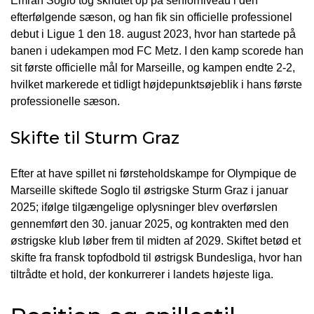
Emran Soglo tog skridtet op på seniorniveau i den
efterfølgende sæson, og han fik sin officielle professionel
debut i Ligue 1 den 18. august 2023, hvor han startede på
banen i udekampen mod FC Metz. I den kamp scorede han
sit første officielle mål for Marseille, og kampen endte 2-2,
hvilket markerede et tidligt højdepunktsøjeblik i hans første
professionelle sæson.
Skifte til Sturm Graz
Efter at have spillet ni førsteholdskampe for Olympique de
Marseille skiftede Soglo til østrigske Sturm Graz i januar
2025; ifølge tilgængelige oplysninger blev overførslen
gennemført den 30. januar 2025, og kontrakten med den
østrigske klub løber frem til midten af 2029. Skiftet betød et
skifte fra fransk topfodbold til østrigsk Bundesliga, hvor han
tiltrådte et hold, der konkurrerer i landets højeste liga.