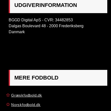
UDGIVERINFORMATION
BGGD Digital ApS - CVR: 34482853
Dalgas Boulevard 48 - 2000 Frederiksberg
Danmark
OBS:
Henvendelse på adressen ikke muligt. Post
mærkes "Att: Østrigsk Fodbold"
MERE FODBOLD
Græskfodbold.dk
Norskfodbold.dk