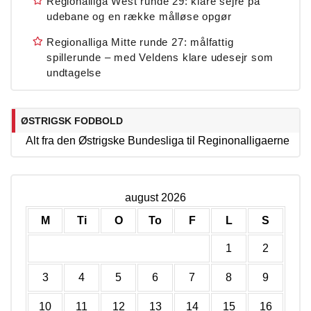
Regionalliga West runde 29: klare sejre på
udebane og en række målløse opgør
Regionalliga Mitte runde 27: målfattig
spillerunde – med Veldens klare udesejr som
undtagelse
ØSTRIGSK FODBOLD
Alt fra den Østrigske Bundesliga til Reginonalligaerne
august 2026
M
Ti
O
To
F
L
S
1
2
3
4
5
6
7
8
9
10
11
12
13
14
15
16