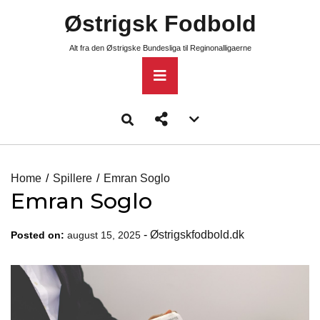
Skip
Østrigsk Fodbold
to
content
Alt fra den Østrigske Bundesliga til Reginonalligaerne
Primary
Menu
Account
menu
toggle
Home
Spillere
Emran Soglo
Emran Soglo
-
Østrigskfodbold.dk
Posted on:
august 15, 2025