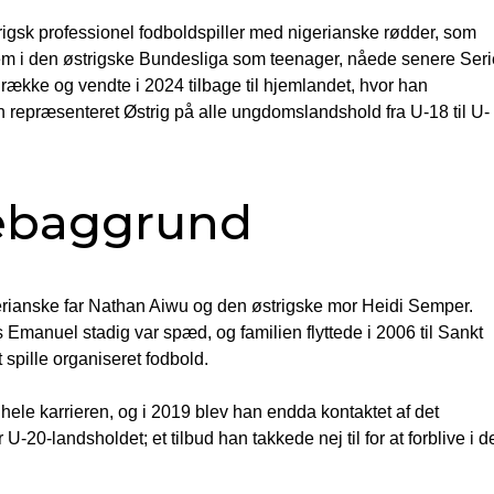
igsk professionel fodboldspiller med nigerianske rødder, som
m i den østrigske Bundesliga som teenager, nåede senere Seri
 række og vendte i 2024 tilbage til hjemlandet, hvor han
 repræsenteret Østrig på alle ungdomslandshold fra U-18 til U-
liebaggrund
erianske far Nathan Aiwu og den østrigske mor Heidi Semper.
anuel stadig var spæd, og familien flyttede i 2006 til Sankt
spille organiseret fodbold.
hele karrieren, og i 2019 blev han endda kontaktet af det
20-landsholdet; et tilbud han takkede nej til for at forblive i d