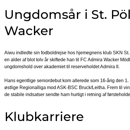
Ungdomsår i St. Pö
Wacker
Aiwu indledte sin fodboldrejse hos hjemegnens klub SKN St. Pö
en alder af blot tolv år skiftede han til FC Admira Wacker Mö
ungdomshold over akademiet til reserveholdet Admira II.
Hans egentlige seniordebut kom allerede som 16-årig den 1. se
østlige Regionalliga mod ASK-BSC Bruck/Leitha. Frem til vin
de stabile indsatser sendte ham hurtigt i retning af førsteholde
Klubkarriere