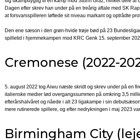
sig ukampdygtig til en kamp mod Sturm Graz, hvilket dele af 
Dagen efter skrev han under på en treårig aftale med SK Rap
at forsvarsspilleren løftede sit niveau markant og optrådte p
Den ene sæson i den grøn-hvide trøje bød på 23 Bundesligao
spilletid i hjemmekampen mod KRC Genk 15. september 202
Cremonese (2022-202
5. august 2022 tog Aiwu næste skridt og skrev under på en f
italienske medier lød overgangssummen på omkring 3,5 millione
efterårshalvåret og nåede i alt 23 ligakampe i sin debutsæson 
mere rutinerede spillere, og efter nedrykningen i maj 2023 var
Birmingham City (lej