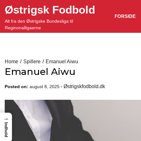
Skip
Østrigsk Fodbold
to
FORSIDE
content
Alt fra den Østrigske Bundesliga til
Reginonalligaerne
Home
Spillere
Emanuel Aiwu
Emanuel Aiwu
-
Østrigskfodbold.dk
Posted on:
august 8, 2025
→
Indhold