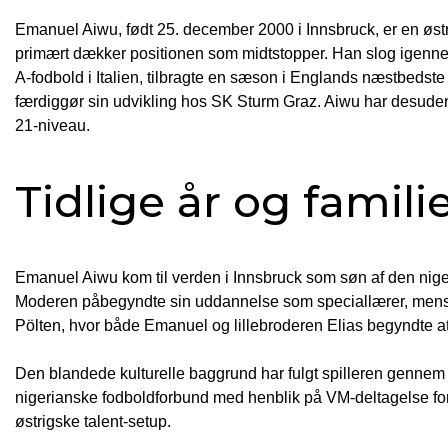
Emanuel Aiwu, født 25. december 2000 i Innsbruck, er en østr
primært dækker positionen som midtstopper. Han slog igenne
A-fodbold i Italien, tilbragte en sæson i Englands næstbedste
færdiggør sin udvikling hos SK Sturm Graz. Aiwu har desuden
21-niveau.
Tidlige år og fami
Emanuel Aiwu kom til verden i Innsbruck som søn af den nig
Moderen påbegyndte sin uddannelse som speciallærer, mens Em
Pölten, hvor både Emanuel og lillebroderen Elias begyndte at 
Den blandede kulturelle baggrund har fulgt spilleren gennem 
nigerianske fodboldforbund med henblik på VM-deltagelse for U-
østrigske talent-setup.