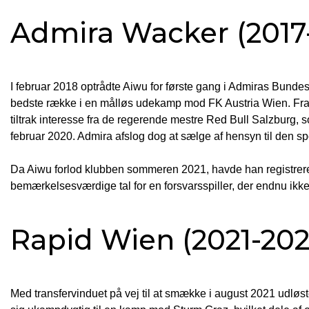
Admira Wacker (2017
I februar 2018 optrådte Aiwu for første gang i Admiras Bunde
bedste række i en målløs udekamp mod FK Austria Wien. Fra s
tiltrak interesse fra de regerende mestre Red Bull Salzburg, s
februar 2020. Admira afslog dog at sælge af hensyn til den sp
Da Aiwu forlod klubben sommeren 2021, havde han registrer
bemærkelsesværdige tal for en forsvarsspiller, der endnu ikke 
Rapid Wien (2021-202
Med transfervinduet på vej til at smække i august 2021 udlø