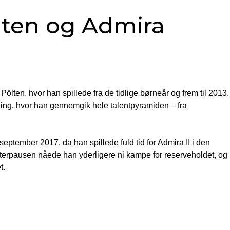
lten og Admira
lten, hvor han spillede fra de tidlige børneår og frem til 2013. 
dling, hvor han gennemgik hele talentpyramiden – fra
ptember 2017, da han spillede fuld tid for Admira II i den
terpausen nåede han yderligere ni kampe for reserveholdet, og
t.