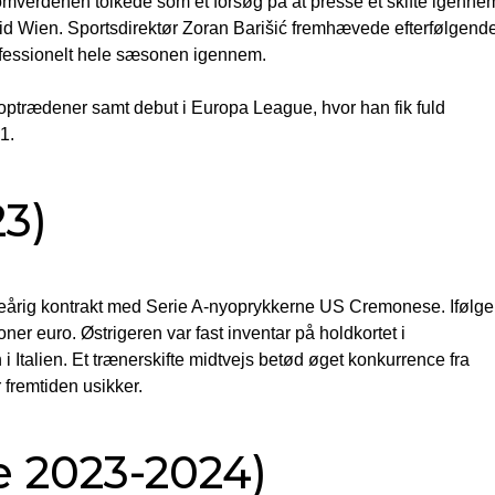
omverdenen tolkede som et forsøg på at presse et skifte igenne
id Wien. Sportsdirektør Zoran Barišić fremhævede efterfølgende
rofessionelt hele sæsonen igennem.
ptrædener samt debut i Europa League, hvor han fik fuld
1.
3)
ireårig kontrakt med Serie A-nyoprykkerne US Cremonese. Ifølge
r euro. Østrigeren var fast inventar på holdkortet i
i Italien. Et trænerskifte midtvejs betød øget konkurrence fra
 fremtiden usikker.
e 2023-2024)