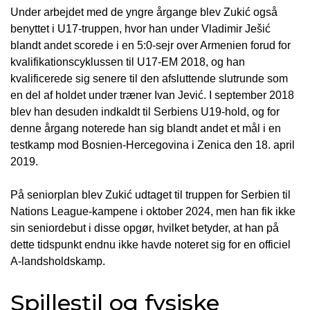
Under arbejdet med de yngre årgange blev Zukić også
benyttet i U17-truppen, hvor han under Vladimir Ješić
blandt andet scorede i en 5:0-sejr over Armenien forud for
kvalifikationscyklussen til U17-EM 2018, og han
kvalificerede sig senere til den afsluttende slutrunde som
en del af holdet under træner Ivan Jević. I september 2018
blev han desuden indkaldt til Serbiens U19-hold, og for
denne årgang noterede han sig blandt andet et mål i en
testkamp mod Bosnien-Hercegovina i Zenica den 18. april
2019.
På seniorplan blev Zukić udtaget til truppen for Serbien til
Nations League-kampene i oktober 2024, men han fik ikke
sin seniordebut i disse opgør, hvilket betyder, at han på
dette tidspunkt endnu ikke havde noteret sig for en officiel
A-landsholdskamp.
Spillestil og fysiske