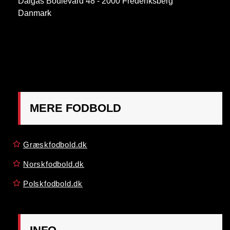
Dalgas Boulevard 48 - 2000 Frederiksberg
Danmark
OBS:
Henvendelse på adressen ikke muligt. Post
mærkes "Att: Østrigsk Fodbold"
MERE FODBOLD
Græskfodbold.dk
Norskfodbold.dk
Polskfodbold.dk