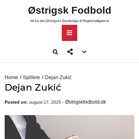
Skip
Østrigsk Fodbold
to
content
Alt fra den Østrigske Bundesliga til Reginonalligaerne
Primary
Menu
Account
menu
toggle
Home
Spillere
Dejan Zukić
Dejan Zukić
-
Østrigskfodbold.dk
Posted on:
august 17, 2025