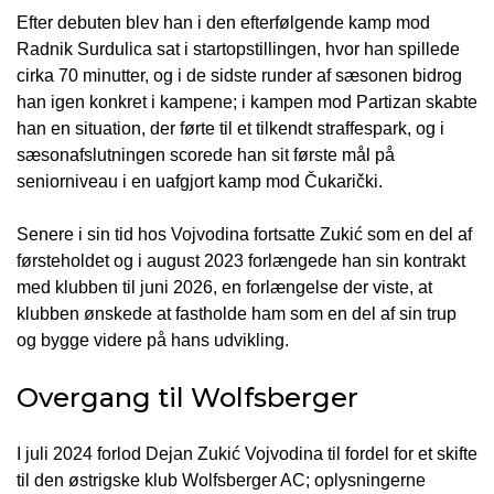
Efter debuten blev han i den efterfølgende kamp mod
Radnik Surdulica sat i startopstillingen, hvor han spillede
cirka 70 minutter, og i de sidste runder af sæsonen bidrog
han igen konkret i kampene; i kampen mod Partizan skabte
han en situation, der førte til et tilkendt straffespark, og i
sæsonafslutningen scorede han sit første mål på
seniorniveau i en uafgjort kamp mod Čukarički.
Senere i sin tid hos Vojvodina fortsatte Zukić som en del af
førsteholdet og i august 2023 forlængede han sin kontrakt
med klubben til juni 2026, en forlængelse der viste, at
klubben ønskede at fastholde ham som en del af sin trup
og bygge videre på hans udvikling.
Overgang til Wolfsberger
I juli 2024 forlod Dejan Zukić Vojvodina til fordel for et skifte
til den østrigske klub Wolfsberger AC; oplysningerne