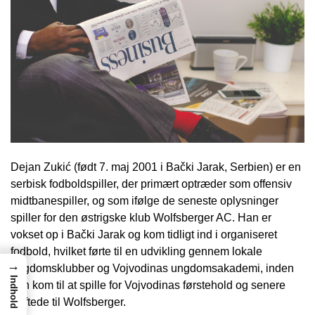
Dejan Zukić (født 7. maj 2001 i Bački Jarak, Serbien) er en
serbisk fodboldspiller, der primært optræder som offensiv
midtbanespiller, og som ifølge de seneste oplysninger
spiller for den østrigske klub Wolfsberger AC. Han er
vokset op i Bački Jarak og kom tidligt ind i organiseret
fodbold, hvilket førte til en udvikling gennem lokale
→
ungdomsklubber og Vojvodinas ungdomsakademi, inden
Indhold
han kom til at spille for Vojvodinas førstehold og senere
skiftede til Wolfsberger.