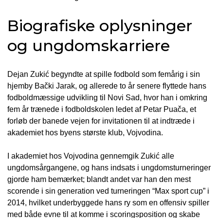
Biografiske oplysninger
og ungdomskarriere
Dejan Zukić begyndte at spille fodbold som femårig i sin
hjemby Bački Jarak, og allerede to år senere flyttede hans
fodboldmæssige udvikling til Novi Sad, hvor han i omkring
fem år trænede i fodboldskolen ledet af Petar Puača, et
forløb der banede vejen for invitationen til at indtræde i
akademiet hos byens største klub, Vojvodina.
I akademiet hos Vojvodina gennemgik Zukić alle
ungdomsårgangene, og hans indsats i ungdomsturneringer
gjorde ham bemærket; blandt andet var han den mest
scorende i sin generation ved turneringen “Max sport cup” i
2014, hvilket underbyggede hans ry som en offensiv spiller
med både evne til at komme i scoringsposition og skabe