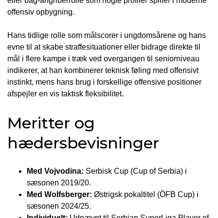
eller bag-angriberrolle som nogle profiler spiller i moderne
offensiv opbygning.
Hans tidlige rolle som målscorer i ungdomsårene og hans
evne til at skabe straffesituationer eller bidrage direkte til
mål i flere kampe i træk ved overgangen til seniorniveau
indikerer, at han kombinerer teknisk føling med offensivt
instinkt, mens hans brug i forskellige offensive positioner
afspejler en vis taktisk fleksibilitet.
Meritter og
hædersbevisninger
Med Vojvodina:
Serbisk Cup (Cup of Serbia) i
sæsonen 2019/20.
Med Wolfsberger:
Østrigsk pokaltitel (ÖFB Cup) i
sæsonen 2024/25.
Individuelt:
Udnævnt til Serbian SuperLiga Player of