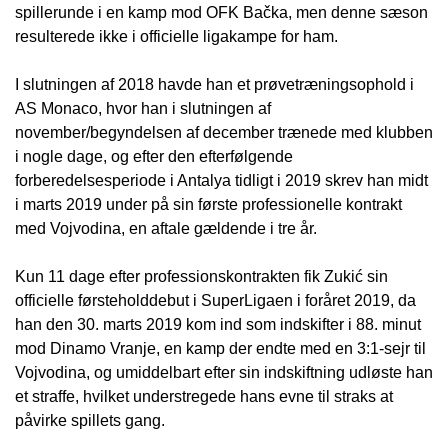
spillerunde i en kamp mod OFK Bačka, men denne sæson
resulterede ikke i officielle ligakampe for ham.
I slutningen af 2018 havde han et prøvetræningsophold i
AS Monaco, hvor han i slutningen af
november/begyndelsen af december trænede med klubben
i nogle dage, og efter den efterfølgende
forberedelsesperiode i Antalya tidligt i 2019 skrev han midt
i marts 2019 under på sin første professionelle kontrakt
med Vojvodina, en aftale gældende i tre år.
Kun 11 dage efter professionskontrakten fik Zukić sin
officielle førsteholddebut i SuperLigaen i foråret 2019, da
han den 30. marts 2019 kom ind som indskifter i 88. minut
mod Dinamo Vranje, en kamp der endte med en 3:1-sejr til
Vojvodina, og umiddelbart efter sin indskiftning udløste han
et straffe, hvilket understregede hans evne til straks at
påvirke spillets gang.